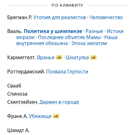
ПО АЛФАВИТУ
Брегман Р.
Утопия для реалистов
·
Человечество
Вааль
.
Политика у шимпанзе
·
Разные
·
Истоки
морали
·
Последнее объятие Мамы
·
Наша
внутренняя обезьяна
·
Эпоха эмпатии
Кармиггелт
.
Вранье
·
Шкатулка
нб
нб
Роттердамский
.
Похвала Глупости
Свааб
Спиноза
Схилтхейзен
.
Дарвин в городе
Франк А.
Убежище
нб
Шмидт А.