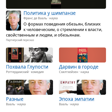
Поли­тика у шим­панзе
Франс де Вааль · наука
О фор­мах пове­де­ния обе­зьян, близ­ких
к чело­ве­че­ским, о стрем­ле­нии к вла­сти,
свойствен­ным и людям, и обе­зья­нам.
Партнёрский пересказ
Похвала Глу­по­сти
Дар­вин в городе
Роттердамский · комедия
Схилтхейзен · наука
Раз­ные
Эпоха эмпа­тии
Вааль · наука
Вааль · наука