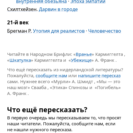
внутренняя обезьяна
·
Эпоха эмпатии
Схилтхейзен
.
Дарвин в городе
21-й век
Брегман Р.
Утопия для реалистов
·
Человечество
Читайте в Народном Брифли: «
Вранье
» Кармиггелта ,
«
Шкатулка
» Кармиггелта и «
Убежище
» А. Франк .
Что ещё пересказать из нидерландской литературы?
Пожалуйста,
сообщите нам
или
напишите пересказ
сами. Нужнее всего «Мурли» А. Шмидт , «Мы — это
наш мозг» Свааба , «Этика» Спинозы и «Погибель»
А. Франк .
Что ещё пересказать?
В первую очередь мы пересказываем то, что просят
наши читатели. Пожалуйста, сообщите нам, если
не нашли нужного пересказа.