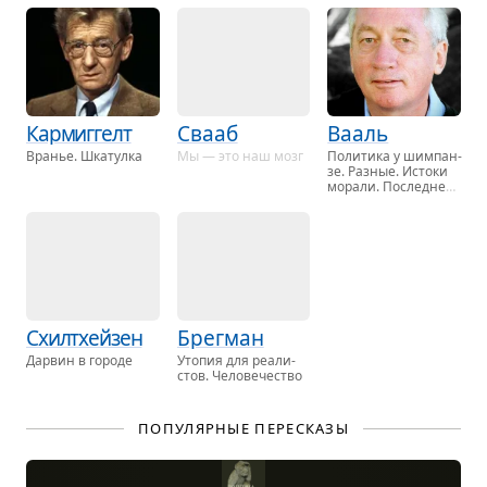
Кармиггелт
Свааб
Вааль
Вра­нье. Шка­тул­ка
Мы — это наш мозг
По­ли­ти­ка у шим­пан­
зе. Раз­ные. Ис­то­ки
мо­ра­ли. По­след­нее
объ­я­тие Мамы, …
Схилтхейзен
Брегман
Дар­вин в го­ро­де
Уто­пия для ре­а­ли­
стов. Че­ло­ве­че­ство
ПОПУЛЯРНЫЕ ПЕРЕСКАЗЫ