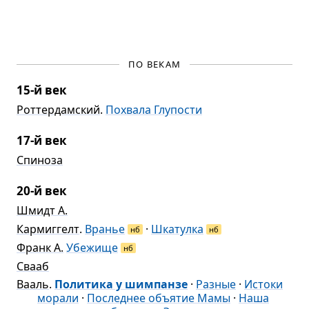
ПО ВЕКАМ
15-й век
Роттердамский
.
Похвала Глупости
17-й век
Спиноза
20-й век
Шмидт А.
Кармиггелт
.
Вранье
·
Шкатулка
нб
нб
Франк А.
Убежище
нб
Свааб
Вааль
.
Политика у шимпанзе
·
Разные
·
Истоки
морали
·
Последнее объятие Мамы
·
Наша