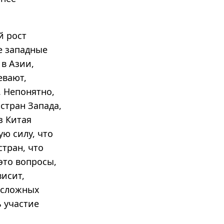
й рост
е западные
в Азии,
евают,
. Непонятно,
стран Запада,
з Китая
ю силу, что
тран, что
это вопросы,
висит,
 сложных
 участие