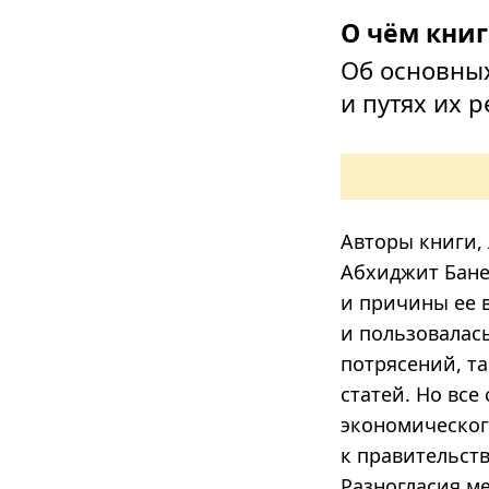
О чём книг
Об основны
и путях их 
Авторы книги,
Абхиджит Бане
и причины ее в
и пользовалас
потрясений, та
статей. Но все
экономическог
к правительст
Разногласия м