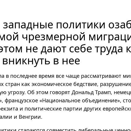
 западные политики оза
мой чрезмерной миграци
этом не дают себе труда 
 вникнуть в нее
па в последнее время все чаще рассматривают м
ых стран как экономическое бедствие, разрушени
ю угрозу. Об этом говорят Дональд Трамп, немец
», французское «Национальное объединение», ст
екзита и политические партии других европейски
алии и Венгрии.
итики стараются совместить либеральные ценно