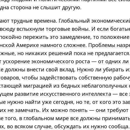
дна сторона не слышит другую.
пают трудные времена. Глобальный экономически
овсюду вспыхнули торговые войны. И если богаты
спокойно пережить это замедление, то положение 
нской Америке намного сложнее. Проблемы назр
ожные, но никаких решений пока не предлагается
т ускорение экономического роста — от одних ли 
е должны внести свой вклад. Нужно ли убирать и
товаров, чтобы задействовать собственную рабочу
астающей миграцией из бедных неблагополучных с
ущем развитие искусственного интеллекта — все 
ые нужно найти уже сегодня, но те, от кого это за
их не замечать. Их можно понять — они требуют
е того, в глобальном мире все должны принимать
х, во всяком случае, обсуждать их нужно сообща.