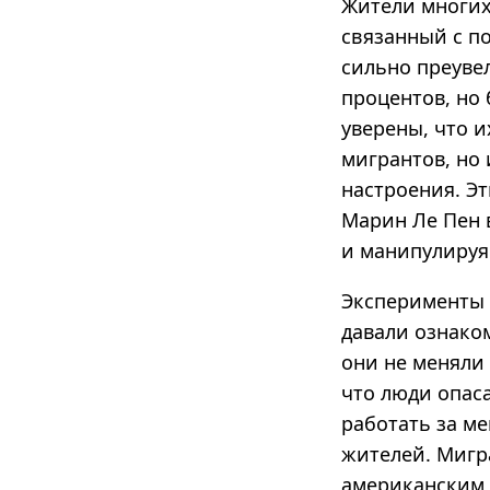
Жители многих
связанный с по
сильно преувел
процентов, но
уверены, что и
мигрантов, но 
настроения. Э
Марин Ле Пен 
и манипулируя
Эксперименты 
давали ознако
они не меняли 
что люди опаса
работать за ме
жителей. Мигр
американским 