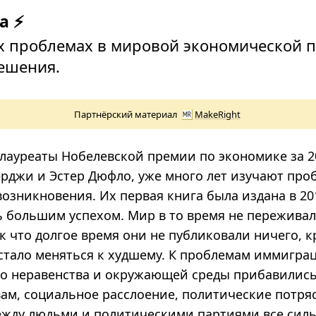
а ⚡
х проблемах в мировой экономической 
решения.
Партнёрский материал
MakeRight
 лауреаты Нобелевской премии по экономике за 2
рджи и Эстер Дюфло, уже много лет изучают пр
озникновения. Их первая книга была издана в 20
ь большим успехом. Мир в то время не пережива
к что долгое время они не публиковали ничего, 
 стало меняться к худшему. К проблемам иммигра
о неравенства и окружающей среды прибавились
вам, социальное расслоение, политические потря
ежду людьми и политическими партиями все сил