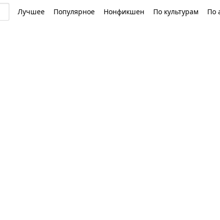
Лучшее
Популярное
Нонфикшен
По культурам
По 