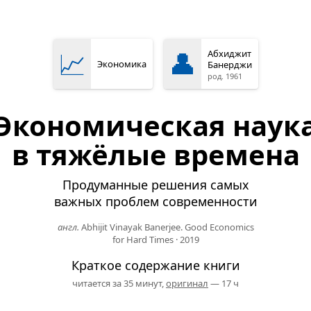
📈
👤
Абхиджит
Экономика
Банерджи
род. 1961
Экономическая наук
в тяжёлые времена
Продуманные решения самых
важных проблем современности
англ.
Abhijit Vinayak Banerjee. Good Economics
for Hard Times
·
2019
Краткое содержание книги
читается за 35 минут,
оригинал
— 17 ч