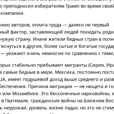
ло преподносил избирателям Трамп во время свое
 компании.
ению авторов, оплата труда — далеко не первый
нный фактор, заставляющий людей покидать родн
чужую страну. Иначе жители бедных стран в полн
иснуться в другие, более сытые и богатые госуда
— уезжают очень немногие по сравнению с теми, 
торых стабильно прибывают мигранты (Сирия, Ира
не самые бедные в мире. Мексика, постоянно пос
ША, имеет подушевой доход выше среднего и раз
беспечения. Причина миграции — не нищета и го
е или Мозамбике. Это бесконечные нарковойны, к
 в Гватемале, гражданские войны на Ближнем Вос
ь неурожаи, уровень жизни падал, но это не сти