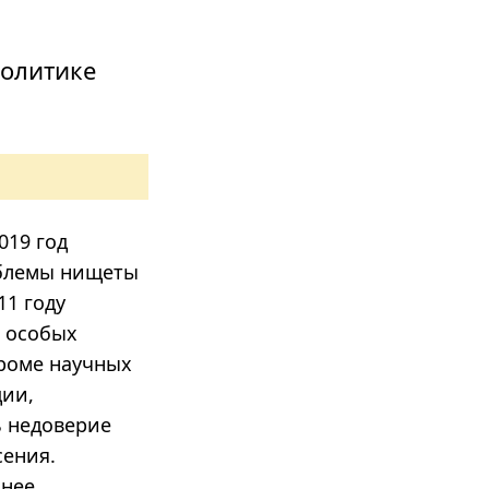
политике
019 год
облемы нищеты
11 году
л особых
кроме научных
ции,
 недоверие
сения.
ьнее