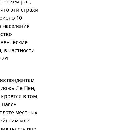
шением рас,
что эти страхи
около 10
о населения
ество
ивенческие
, в частности
ния
 респондентам
ложь Ле Пен,
кроется в том,
ашаясь
рплате местных
пейским или
них на родине.