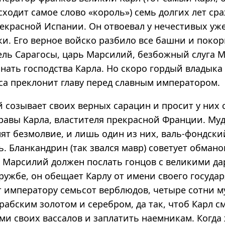
ходит самое слово «король») семь долгих лет ср
рекрасной Испании. Он отвоевал у нечестивых уж
и. Его верное войско разбило все башни и покор
ль Сарагосы, царь Марсилий, безбожный слуга 
знать господства Карла. Но скоро гордый владык
оса преклонит главу перед славным императором.
созывает своих верных сарацин и просит у них с
равы Карла, властителя прекрасной Франции. М
ят безмолвие, и лишь один из них, валь-фондски
ь. Бланкандрин (так звался мавр) советует обман
. Марсилий должен послать гонцов с великими д
дружбе, он обещает Карлу от имени своего государ
т императору семьсот верблюдов, четыре сотни м
абским золотом и серебром, да так, чтоб Карл с
ми своих вассалов и заплатить наемникам. Когда