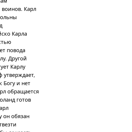
нам
 воинов. Карл
вольны
д
йско Карла
остью
ет повода
лу. Другой
ует Карлу
ф утверждает,
 Богу и нет
арл обращается
Роланд готов
Карл
у он обязан
твезти