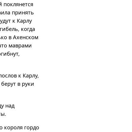
й поклянется
аила принять
удут к Карлу
гибель, когда
ько в Ахенском
что маврами
гибнут,
ослов к Карлу,
 берут в руки
ду над
ты.
о короля гордо