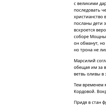
с великими да
последовать че
христианство в
посланы дети з
вскроется вер
соборе Мощный
он обманут, но
но трона не л
Марсилий согла
обещая им за в
ветвь оливы в 
Тем временем 
Кордовой. Вокр
Придя в стан ф