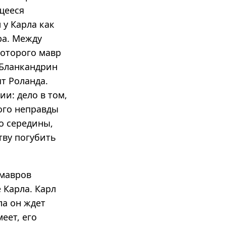
щееся
у Карла как
ра. Между
которого мавр
 Бланкандрин
т Роланда.
ии: дело в том,
ого неправды
до середины,
тву погубить
 мавров
 Карла. Карл
ла он ждет
еет, его