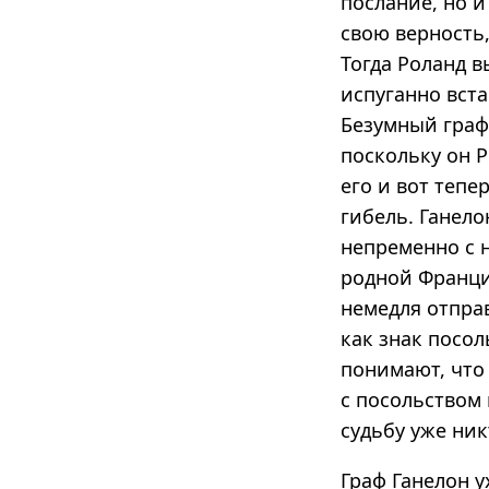
послание, но и
свою верность,
Тогда Роланд в
испуганно вста
Безумный граф
поскольку он Р
его и вот тепе
гибель. Ганело
непременно с н
родной Франци
немедля отправ
как знак посол
понимают, что
с посольством 
судьбу уже ник
Граф Ганелон у