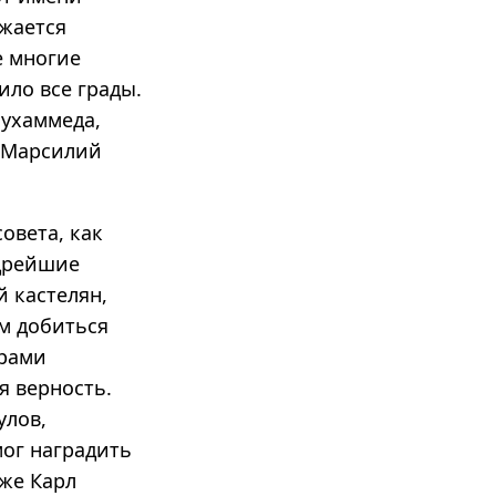
ажается
е многие
ило все грады.
Мухаммеда,
а Марсилий
овета, как
удрейшие
й кастелян,
ом добиться
арами
я верность.
улов,
мог наградить
 же Карл