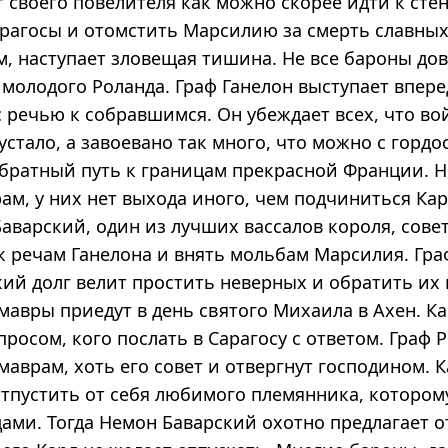
 своего повелителя как можно скорее идти к сте
рагосы и отомстить Марсилию за смерть славных
м, наступает зловещая тишина. Не все бароны до
молодого Роланда. Граф Ганелон выступает впере
 речью к собравшимся. Он убеждает всех, что во
 устало, а завоевано так много, что можно с горд
обратный путь к границам прекрасной Франции. Н
ам, у них нет выхода иного, чем подчиниться Кар
аварский, один из лучших вассалов короля, совет
к речам Ганелона и внять мольбам Марсилия. Гра
ий долг велит простить неверных и обратить их к
мавры приедут в день святого Михаила в Ахен. К
просом, кого послать в Сарагосу с ответом. Граф 
маврам, хоть его совет и отвергнут господином. 
отпустить от себя любимого племянника, котором
ами. Тогда Немон Баварский охотно предлагает о