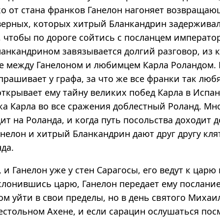
еко от стана франков Ганелон нагоняет возвращаю
верных, которых хитрый Бланкандрин задерживал 
 чтобы по дороге сойтись с посланцем императо
ланкандрином завязывается долгий разговор, из 
де между Ганелоном и любимцем Карла Роландом.
рашивает у графа, за что же все франки так любя
открывает ему тайну великих побед Карла в Испан
ска Карла во все сражения доблестный Роланд. Мн
ит на Роланда, и когда путь посольства доходит 
нелон и хитрый Бланкандрин дают друг другу кля
да.
 и Ганелон уже у стен Сарагосы, его ведут к царю
лонившись царю, Ганелон передает ему послание
ом уйти в свои пределы, но в день святого Михаи
стольном Ахене, и если сарацин ослушаться посм