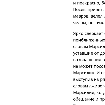
и прекрасно, б
Послы приветс
мавров, велел
челом, погружа
Ярко сверкает 
приближенных.
словам Марсил
уставшие от д
возвращения в 
не может посов
Марсилия. И в
выступив из р
словам лживог
Марсилия, ког
обещание и пре