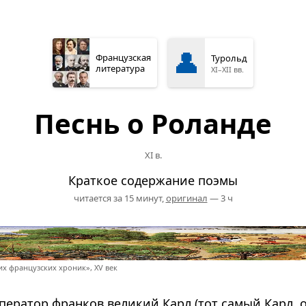
👤
Французская
Турольд
литература
XI–XII вв.
Песнь о Роланде
XI в.
Краткое содержание поэмы
читается за 15 минут,
оригинал
— 3 ч
х французских хроник», XV век
ератор франков великий Карл (тот самый Карл, 