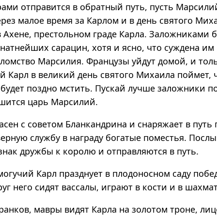
рами отправится в обратный путь, пусть Марсили
рез малое время за Карлом и в день святого Мих
 Ахене, престольном граде Карла. Заложниками б
натнейших сарацин, хотя и ясно, что суждена им 
оломство Марсилия. Французы уйдут домой, и тол
 Карл в великий день святого Михаила поймет, 
 будет поздно мстить. Пускай лучше заложники по
ишится царь Марсилий.
сен с советом Бланкандрина и снаряжает в путь п
ерную службу в награду богатые поместья. Послы
знак дружбы к королю и отправляются в путь.
могучий Карл празднует в плодоносном саду побе
уг него сидят вассалы, играют в кости и в шахма
ранков, мавры видят Карла на золотом троне, лиц