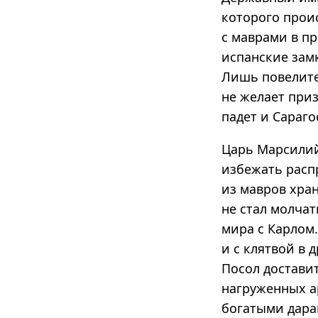
которого проис
с маврами в п
испанские замк
Лишь повелите
не желает при
падет и Сараг
Царь Марсилий 
избежать расп
из мавров хран
не стал молчат
мира с Карлом
и с клятвой в 
Посол достави
нагруженных ар
богатыми дара