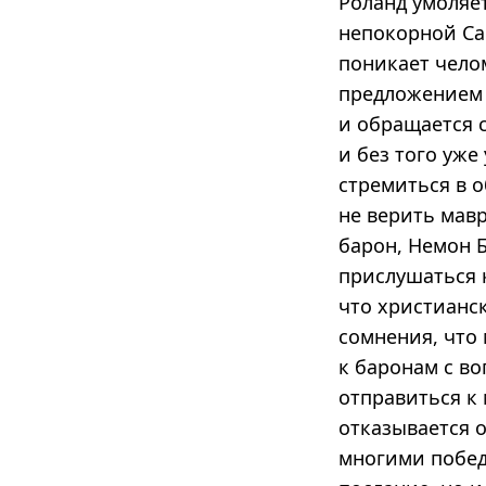
Роланд умоляет
непокорной Са
поникает чело
предложением 
и обращается с
и без того уже
стремиться в 
не верить мавр
барон, Немон Б
прислушаться 
что христианск
сомнения, что 
к баронам с во
отправиться к 
отказывается 
многими побед