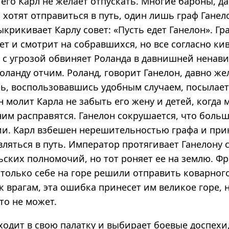
 его Карл не желает отпускать. Многие бароны, д
 хотят отправиться в путь, один лишь граф Ганел
ыкрикивает Карлу совет: «Пусть едет Ганелон». Гр
ет и смотрит на собравшихся, но все согласно ки
 с угрозой обвиняет Роланда в давнишней ненавис
оланду отчим. Роланд, говорит Ганелон, давно же
рь, восполь­зо­вавшись удобным случаем, посылае
н молит Карла не забыть его жену и детей, когда
им расправятся. Ганелон сокрушается, что больш
и. Карл взбешен нерешительностью графа и при
ляться в путь. Император протягивает Ганелону 
ьских полномочий, но тот роняет ее на землю. Ф
 только себе на горе решили отправить коварног
к врагам, эта ошибка принесет им великое горе, 
то не может.
ходит в свою палатку и выбирает боевые доспехи