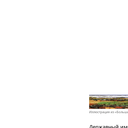
Иллюстрация из «Больши
Державный имп