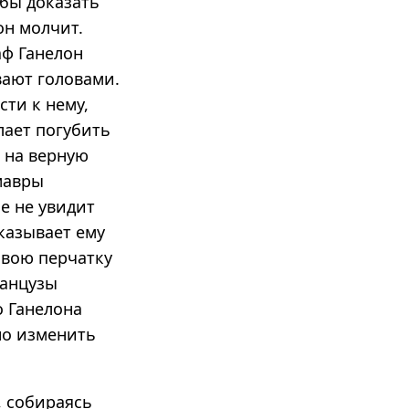
абы доказать
он молчит.
аф Ганелон
вают головами.
ти к нему,
лает погубить
т на верную
 мавры
е не увидит
казывает ему
свою перчатку
ранцузы
о Ганелона
но изменить
, собираясь