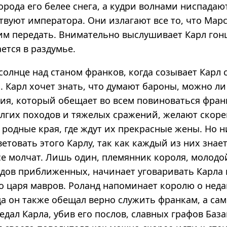
орода его белее снега, а кудри волнами ниспадаю
твуют императора. Они излагают все то, что Мар
 им передать. Внимательно выслушивает Карл гон
ется в раздумье.
солнце над станом франков, когда созывает Карл 
 Карл хочет знать, что думают бароны, можно ли
ия, который обещает во всем повиноваться фран
олгих походов и тяжелых сражений, желают скор
родные края, где ждут их прекрасные жены. Но н
етовать этого Карлу, так как каждый из них знает
се молчат. Лишь один, племянник короля, молодо
ядов приближенных, начинает уговаривать Карла 
о царя мавров. Роланд напоминает королю о нед
да он также обещал верно служить франкам, а са
дал Карла, убив его послов, славных графов База