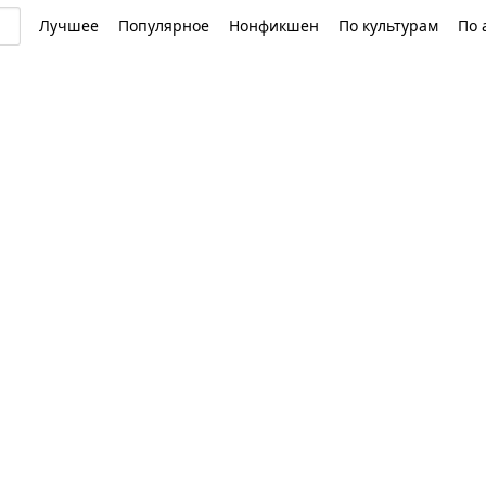
Лучшее
Популярное
Нонфикшен
По культурам
По 