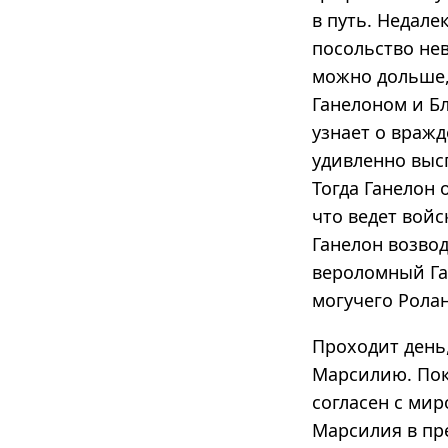
в путь. Недал
посольство не
можно дольше,
Ганелоном и Б
узнает о враж
удивленно высп
Тогда Ганелон 
что ведет вой
Ганелон возвод
вероломный Га
могучего Ролан
Проходит день,
Марсилию. Пок
согласен с мир
Марсилия в пре