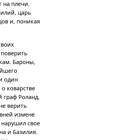
т на плечи.
силий, царь
цов и, поникая
своих
 поверить
кам. Бароны,
ейшего
и один
 о коварстве
й граф Роланд,
не верить
авней измене
м нарушил свое
на и Базилия.