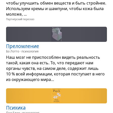
чтобы улуч­шить обмен веществ и быть стройнее.
Исполь­зуем кремы и шам­пуни, чтобы кожа была
моложе, ...
Партнёрский пересказ
Пре­лом­ле­ние
Бо Лотто · психология
Наш мозг не при­спо­соб­лен видеть реаль­ность
такой, какая она есть. То, что пере­дают нам
органы чувств, на самом деле, содер­жит лишь
10 % всей инфор­ма­ции, кото­рая посту­пает в него
из окру­жа­ю­щего мира...
Пси­хика
Пол Блум · психология