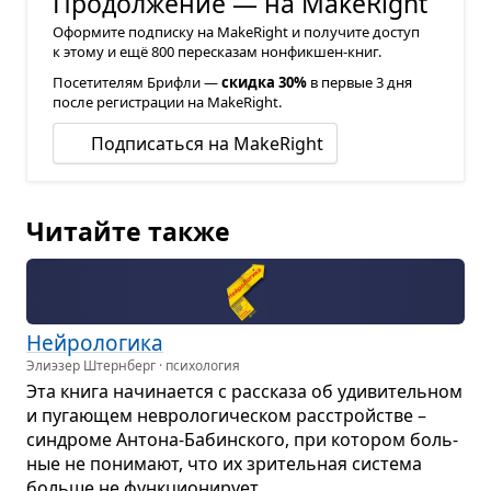
Продолжение — на MakeRight
Оформите подписку на MakeRight и получите доступ
к этому и ещё 800 пересказам нонфикшен-книг.
Посетителям Брифли —
скидка 30%
в первые 3 дня
после регистрации на MakeRight.
Подписаться на MakeRight
Читайте также
Нейро­ло­гика
Элиэзер Штернберг · психология
Эта книга начи­на­ется с рас­сказа об уди­ви­тель­ном
и пуга­ю­щем нев­ро­ло­ги­че­ском рас­стройстве –
син­дроме Антона-Бабин­ского, при кото­ром боль­
ные не пони­мают, что их зри­тель­ная система
больше не функ­ци­о­ни­рует...