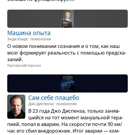
Машина опыта
Энди Кларк · психология
О новом пони­ма­нии созна­ния и о том, как наш
мозг фор­ми­рует реаль­ность с помо­щью пред­ска­
за­ний.
Партнёрский пересказ
Сам себе пла­цебо
Джо Диспенза · психология
В 23 года Джо Дис­пенза, только заняв­
шийся на тот момент ману­аль­ной тера­
пией, попал в ава­рию. На ско­ро­сти почти 90 км/
час его сбил вне­до­рож­ник. Итог ава­рии — ком­