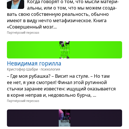
Когда гово­рят о том, что мысли мате­ри­
альны, или о том, что мы можем созда­
вать свою соб­ствен­ную реаль­ность, обычно
имеют в виду нечто мета­фи­зи­че­ское. Книга
«Совер­шен­ный мозг...
Партнёрский пересказ
Неви­ди­мая горилла
Кристофер Шабри · психология
– Где моя рубашка? – Висит на стуле. – Но там
ее нет, я уже смот­рел! Финал этой рутин­ной
стычки зара­нее изве­стен: ищу­щий ока­зы­ва­ется
в корне неправ и, недо­вольно бурча, ...
Партнёрский пересказ