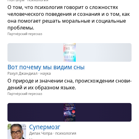
О том, что пси­хо­ло­гия гово­рит о слож­но­стях
чело­ве­че­ского пове­де­ния и созна­ния и о том, как
она помо­гает решать мораль­ные и соци­аль­ные
про­блемы.
Партнёрский пересказ
Вот почему мы видим сны
Рахул Джандиал · наука
О при­роде и зна­че­нии сна, про­ис­хо­жде­нии сно­ви­
де­ний и их образ­ном языке.
Партнёрский пересказ
Супер­мозг
Дипак Чопра · психология