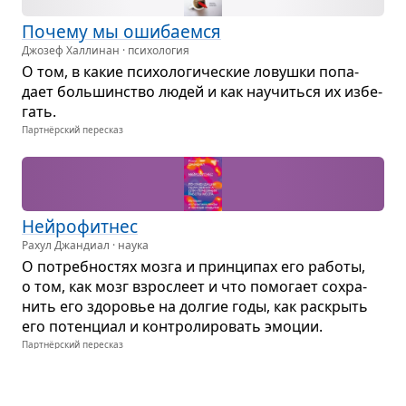
Почему мы оши­ба­емся
Джозеф Халлинан · психология
О том, в какие пси­хо­ло­ги­че­ские ловушки попа­
дает боль­шин­ство людей и как научиться их избе­
гать.
Партнёрский пересказ
Нейро­фит­нес
Рахул Джандиал · наука
О потреб­но­стях мозга и прин­ци­пах его работы,
о том, как мозг взрос­леет и что помо­гает сохра­
нить его здо­ро­вье на дол­гие годы, как рас­крыть
его потен­циал и кон­тро­ли­ро­вать эмо­ции.
Партнёрский пересказ