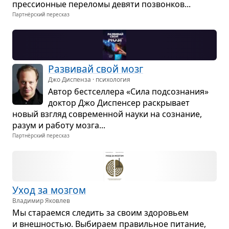
прес­си­он­ные пере­ломы девяти позвон­ков...
Партнёрский пересказ
Раз­ви­вай свой мозг
Джо Диспенза · психология
Автор бест­сел­лера «Сила под­со­зна­ния»
док­тор Джо Дис­пен­сер рас­кры­вает
новый взгляд совре­мен­ной науки на созна­ние,
разум и работу мозга...
Партнёрский пересказ
Уход за моз­гом
Владимир Яковлев
Мы ста­ра­емся сле­дить за своим здо­ро­вьем
и внеш­но­стью. Выби­раем пра­виль­ное пита­ние,