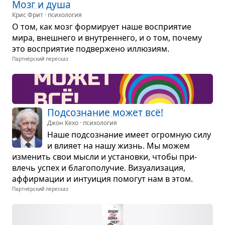
Мозг и душа
Крис Фрит · психология
О том, как мозг фор­ми­рует наше вос­при­я­тие
мира, внеш­него и вну­трен­него, и о том, почему
это вос­при­я­тие под­вер­жено иллю­зиям.
Партнёрский пересказ
Под­со­зна­ние может всё!
Джон Кехо · психология
Наше под­со­зна­ние имеет огром­ную силу
и вли­яет на нашу жизнь. Мы можем
изме­нить свои мысли и уста­новки, чтобы при­
влечь успех и бла­го­по­лу­чие. Визу­а­ли­за­ция,
аффир­ма­ции и инту­и­ция помо­гут нам в этом.
Партнёрский пересказ