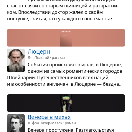
спас от связи со ста­рым пья­ни­цей и раз­врат­ни­
ком. Впо­след­ствии док­тор жалел о своём
поступке, счи­тая, что у каж­дого своё сча­стье.
Люцерн
Лев Толстой · рассказ
Собы­тия про­ис­хо­дят в июле, в Люцерне,
одном из самых роман­ти­че­ских горо­дов
Швейца­рии. Путе­ше­ствен­ни­ков всех наций,
и в осо­бен­но­сти англи­чан, в Люцерне — без­дна...
Венера в мехах
Л. фон Захер-Мазох · роман
Венера про­сту­жена. Раз­гла­голь­ствуя