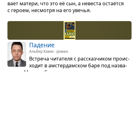
вает матери, что это её сын, а неве­ста остаётся
с героем, несмотря на его уве­чья.
Паде­ние
Альбер Камю · роман
Встреча чита­теля с рас­сказ­чи­ком про­ис­
хо­дит в амстер­дам­ском баре под назва­
нием «Мехико-Сити»...
Харак­теры
Жан де Лабрюйер · философия
В пре­ди­сло­вии к своим «Харак­те­рам»
автор при­зна­ется, что целью книги явля­
ется попытка обра­тить вни­ма­ние на недо­статки