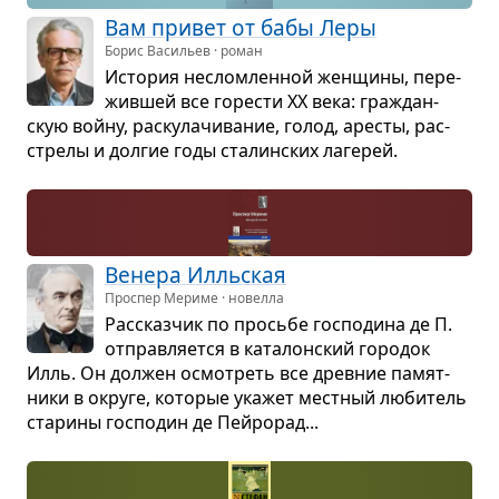
Вам при­вет от бабы Леры
Борис Васильев · роман
Исто­рия неслом­лен­ной жен­щины, пере­
жив­шей все горе­сти XX века: гра­ждан­
скую войну, рас­ку­ла­­чи­ва­ние, голод, аре­сты, рас­
стрелы и дол­гие годы ста­лин­ских лаге­рей.
Венера Илль­ская
Проспер Мериме · новелла
Рас­сказ­чик по просьбе гос­по­дина де П.
отправ­ля­ется в ката­лон­ский горо­док
Илль. Он дол­жен осмот­реть все древ­ние памят­
ники в округе, кото­рые ука­жет мест­ный люби­тель
ста­рины гос­по­дин де Пейро­рад...