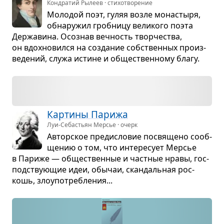
Кондратий Рылеев · стихотворение
Моло­дой поэт, гуляя возле мона­стыря,
обна­ру­жил гроб­ницу вели­кого поэта
Дер­жа­вина. Осо­знав веч­ность твор­че­ства,
он вдох­но­вился на созда­ние соб­ствен­ных про­из­
ве­де­ний, служа истине и обще­ствен­ному благу.
Кар­тины Парижа
Луи-Себастьян Мерсье · очерк
Автор­ское пре­ди­сло­вие посвя­щено сооб­
ще­нию о том, что инте­ре­сует Мер­сье
в Париже — обще­ствен­ные и част­ные нравы, гос­
под­ству­ю­щие идеи, обы­чаи, скан­даль­ная рос­
кошь, зло­упо­треб­ле­ния...