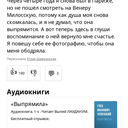
Через четыре года я снова был в Париже,
но не пошёл смотреть на Венеру
Милосскую, потому как душа моя снова
скомкалась, и я не думал, что она
выпрямится. А вот теперь здесь в глуши
воспоминание о ней вернуло мне счастье.
Я повешу себе ее фотографию, чтобы она
меня ободряла.
Пересказала
Юлия Шафранская
.
👍
👎
💬
190
3
Аудиокниги
«Выпря­мила»
Аудиокнига. 1 ч . Читает Выпей ЛАУДАНУМ.
Бесплатный отрывок: