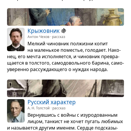
Кры­жов­ник
🍇
Антон Чехов · рассказ
Мел­кий чинов­ник пол­жизни копит
на малень­кое поме­стье, голо­дает. Нако­
нец, его мечта испол­ня­ется, и чинов­ник пре­вра­
ща­ется в тол­стого, само­до­воль­ного барина, само­
уве­ренно рас­су­жда­ю­щего о нуждах народа.
Рус­ский харак­тер
А. Н. Толстой · рассказ
Вер­нув­шись с войны с изу­ро­до­ван­ным
лицом, тан­кист не хочет пугать люби­мых
и назы­ва­ется дру­гим име­нем. Сердце под­ска­зы­