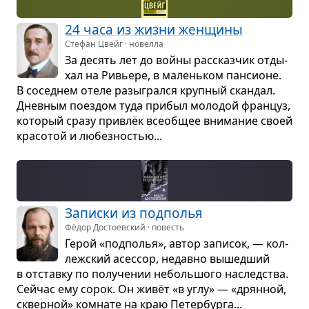
24 часа из жизни жен­щины
Стефан Цвейг · новелла
За десять лет до войны рас­сказ­чик отды­
хал на Ривьере, в малень­ком пан­си­оне.
В сосед­нем отеле разы­грался круп­ный скан­дал.
Днев­ным поез­дом туда при­был моло­дой фран­цуз,
кото­рый сразу при­влёк все­об­щее вни­ма­ние своей
кра­со­той и любез­но­стью...
Записки из под­по­лья
Фёдор Достоевский · повесть
Герой «под­по­лья», автор запи­сок, — кол­
леж­ский асес­сор, недавно вышед­ший
в отставку по полу­че­нии неболь­шого наслед­ства.
Сейчас ему сорок. Он живёт «в углу» — «дрян­ной,
сквер­ной» ком­нате на краю Петер­бурга...