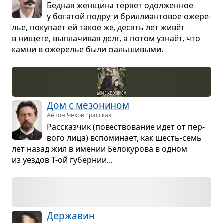
Бед­ная жен­щина теряет одол­жен­ное
у бога­той подруги брил­ли­ан­то­вое оже­ре­
лье, поку­пает ей такое же, десять лет живёт
в нищете, выпла­чи­вая долг, а потом узнаёт, что
камни в оже­ре­лье были фаль­ши­выми.
Дом с мезо­ни­ном
Антон Чехов · рассказ
Рас­сказ­чик (повест­во­ва­ние идёт от пер­
вого лица) вспо­ми­нает, как шесть-семь
лет назад жил в име­нии Бело­ку­рова в одном
из уез­дов Т-ой губер­нии...
Дер­жа­вин