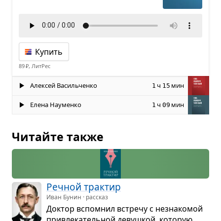
Купить
89 ₽, ЛитРес
Алексей Васильченко
ч
мин
1
15
Елена Науменко
ч
мин
1
09
Читайте также
Реч­ной трак­тир
Иван Бунин · рассказ
Док­тор вспо­мнил встречу с незна­ко­мой
при­вле­ка­тель­ной девуш­кой, кото­рую