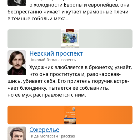
о холод­но­сти Европы и евро­пей­цев, она
бес­пре­станно чихает и кутает мра­мор­ные плечи
в тём­ные собо­льи меха...
Нев­ский про­спект
Николай Гоголь · повесть
Худож­ник влюб­ля­ется в брю­нетку, узнаёт,
что она про­сти­тутка и, разо­ча­ро­вав­
шись, уби­вает себя. Его при­я­тель пору­чик встре­
чает блон­динку, пыта­ется её соблаз­нить,
но её муж рас­прав­ля­ется с ним.
Оже­ре­лье
Ги де Мопассан · рассказ