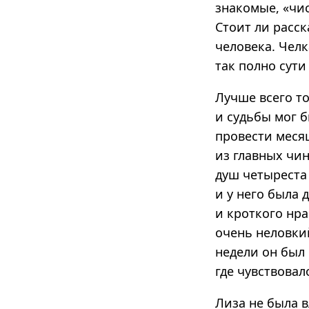
знакомые, «чи
Стоит ли расс
человека. Челк
так полно сути 
Лучше всего т
и судьбы мог б
провести месяц
из главных чи
душ четыреста
и у него была 
и кроткого нр
очень неловки
недели он был
где чувствова
Лиза не была в