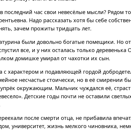
 в последний час свои невесёлые мысли? Рядом то
рентьевна. Надо рассказать хотя бы себе собстве
нять, зачем прожиты тридцать лет.
атурина были довольно богатые помещики. Но от
спустил все, и у них осталась только деревенька
алком домишке умирал от чахотки их сын.
а с характером и подавляющей гордой добродете
ейное несчастье стоически, но в её смирении бы
 упрёк окружающим. Мальчик чуждался её, страст
евесело». Детские годы почти не оставили светлы
.
ереехали после смерти отца, не прибавила впеча
дом, университет, жизнь мелкого чиновника, нем