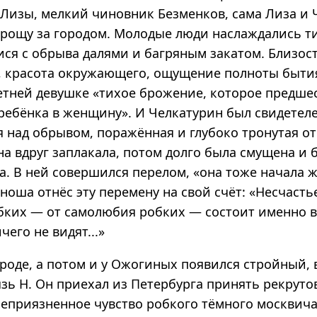
Лизы, мелкий чиновник Безменков, сама Лиза и 
 рощу за городом. Молодые люди наслаждались т
я с обрыва далями и багряным закатом. Близос
а, красота окружающего, ощущение полноты быти
етней девушке «тихое брожение, которое предше
ебёнка в женщину». И Челкатурин был свидетел
я над обрывом, поражённая и глубоко тронутая 
на вдруг заплакала, потом долго была смущена и
. В ней совершился перелом, «она тоже начала ж
оша отнёс эту перемену на свой счёт: «Несчасть
бких — от самолюбия робких — состоит именно в 
ичего не видят...»
ороде, а потом и у Ожогиных появился стройный,
зь Н. Он приехал из Петербурга принять рекруто
неприязненное чувство робкого тёмного москвича