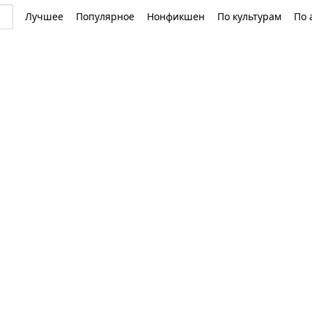
Лучшее
Популярное
Нонфикшен
По культурам
По 