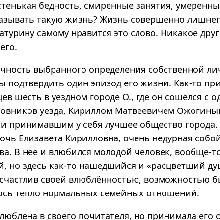
стенькая бедность, смиренные занятия, умеренны
казывать такую жизнь? Жизнь совершенно лишнег
атурину самому нравится это слово. Никакое друг
его.
очность выбранного определения собственной ли
ы подтвердить один эпизод его жизни. Как-то пр
ев шесть в уездном городе О., где он сошёлся с 
новников уезда, Кириллом Матвеевичем Ожогин
 и принимавшим у себя лучшее общество города. 
дочь Елизавета Кирилловна, очень недурная собо
ава. В неё и влюбился молодой человек, вообще-
й, но здесь как-то нашедшийся и «расцветший ду
 счастлив своей влюблённостью, возможностью бы
лось тепло нормальных семейных отношений.
люблена в своего почитателя, но принимала его 