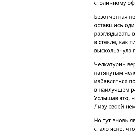
столичному оф
Безотчётная не
оставшись оди
разглядывать в
в стекле, как 
выскользнула п
Челкатурин ве
натянутым чело
избавляться п
в наилучшем ра
Услышав это, н
Лизу своей не
Но тут вновь я
стало ясно, чт