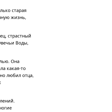
лько старая
нную жизнь,
ец, страстный
 Овечьи Воды,
лью. Она
ла какая-то
но любил отца,
х
тлений.
ногие