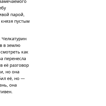
 замечаемого
лбу
ивой парой,
в князя пустым
. Челкатурин
ав в землю
 смотреть как
за перенесла
в её разговор
и, но она
бил её, но —
знь, она
тивен.