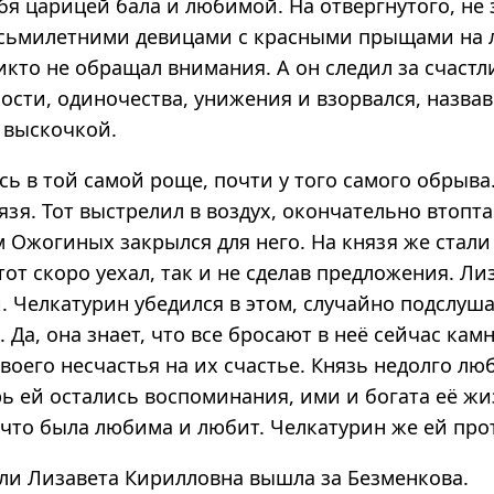
бя царицей бала и любимой. На отвергнутого, не
сьмилетними девицами с красными прыщами на 
кто не обращал внимания. А он следил за счастл
ости, одиночества, унижения и взорвался, назва
 выскочкой.
сь в той самой роще, почти у того самого обрыва
язя. Тот выстрелил в воздух, окончательно втопт
 Ожогиных закрылся для него. На князя же стали
тот скоро уехал, так и не сделав предложения. Ли
. Челкатурин убедился в этом, случайно подслуша
 Да, она знает, что все бросают в неё сейчас камн
воего несчастья на их счастье. Князь недолго лю
ь ей остались воспоминания, ими и богата её жи
 что была любима и любит. Челкатурин же ей про
ели Лизавета Кирилловна вышла за Безменкова.