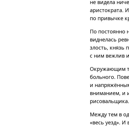
не видела ниче
аристократа. И
по привычке к
По постоянно 
виднелась ревн
злость, князь 
с ним вежлив и
Окружающим то
больного. Пов
и напряжённым
вниманием, и и
рисовальщика
Между тем в од
«весь уезд». И