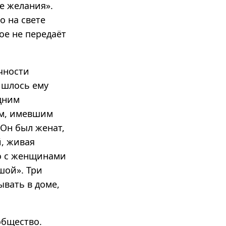
е желания».
о на свете
ое не передаёт
чности
ишлось ему
одним
ым, имевшим
Он был женат,
й, живая
то с женщинами
шой». Три
вать в доме,
общество.