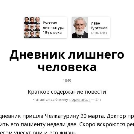
Русская
Иван
литература
Тургенев
19-го
века
1818–1883
Дневник лишнего
человека
1849
Краткое содержание повести
читается за 6 минут,
оригинал
— 2 ч
дневник пришла Челкатурину 20 марта. Доктор п
ить его пациенту недели две. Скоро вскроются ре
егом унесут они и его жизнь.