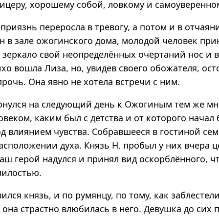
ицеру, хорошему собой, ловкому и самоуверенно
приязнь переросла в тревогу, а потом и в отчаяни
н в зале ожогинского дома, молодой человек при
 зеркало свой неопределённых очертаний нос и в
тихо вошла Лиза, но, увидев своего обожателя, ос
рочь. Она явно не хотела встречи с ним.
рнулся на следующий день к Ожогиным тем же м
веком, каким был с детства и от которого начал
од влиянием чувства. Собравшееся в гостиной се
сположении духа. Князь Н. пробыл у них вчера ц
аш герой надулся и принял вид оскорблённого, ч
милостью.
вился князь, и по румянцу, по тому, как заблестел
о она страстно влюбилась в него. Девушка до сих п