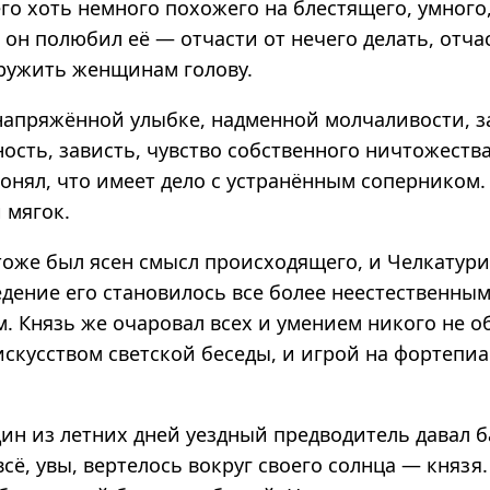
го хоть немного похожего на блестящего, умного,
 он полюбил её — отчасти от нечего делать, отча
ружить женщинам голову.
напряжённой улыбке, надменной молчаливости, 
ость, зависть, чувство собственного ничтожеств
понял, что имеет дело с устранённым соперником
 мягок.
же был ясен смысл происходящего, и Челкатури
едение его становилось все более неестественны
. Князь же очаровал всех и умением никого не о
скусством светской беседы, и игрой на фортепиа
.
ин из летних дней уездный предводитель давал б
 всё, увы, вертелось вокруг своего солнца — князя