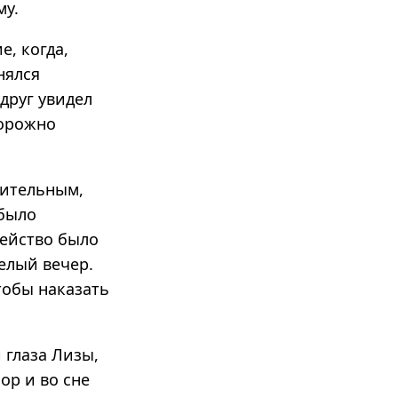
му.
е, когда,
нялся
друг увидел
торожно
нительным,
 было
мейство было
елый вечер.
тобы наказать
и глаза Лизы,
ор и во сне