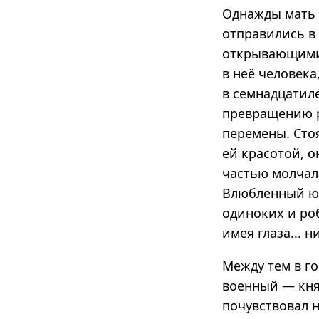
Однажды мать 
отправились в
открывающимис
в неё человек
в семнадцатил
превращению р
перемены. Сто
ей красотой, о
частью молчала
Влюблённый юн
одиноких и ро
имея глаза... н
Между тем в г
военный — кня
почувствовал 