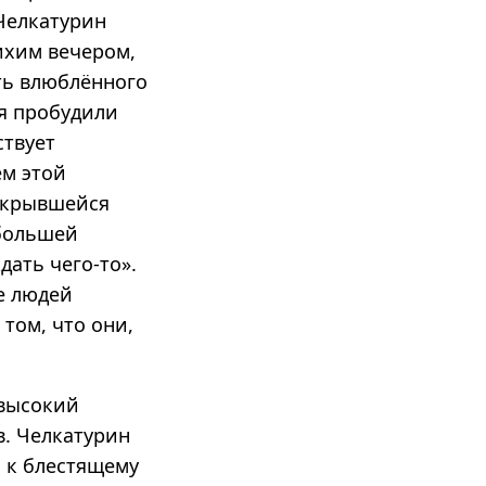
Челкатурин
ихим вечером,
ть влюблённого
я пробудили
ствует
ем этой
открывшейся
 большей
дать чего-то».
е людей
том, что они,
 высокий
в. Челкатурин
 к блестящему