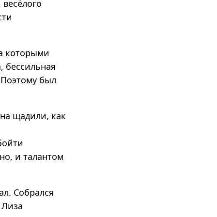
 весёлого
сти
за которыми
а, бессильная
. Поэтому был
на щадили, как
м
бойти
но, и талантом
ал. Собрался
. Лиза