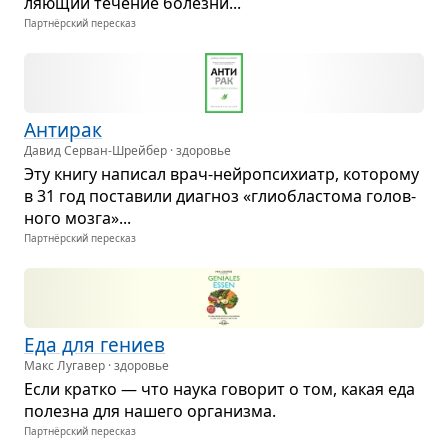
ля­ю­щий тече­ние болезни...
Партнёрский пересказ
Анти­рак
Давид Серван-Шрейбер · здоровье
Эту книгу напи­сал врач-нейро­пси­хи­атр, кото­рому
в 31 год поста­вили диа­гноз «гли­обла­стома голов­
ного мозга»...
Партнёрский пересказ
Еда для гениев
Макс Лугавер · здоровье
Если кратко — что наука гово­рит о том, какая еда
полезна для нашего орга­низма.
Партнёрский пересказ