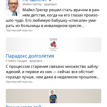
Майкл Грегер · здоровье
Майкл Гре­гер решил стать вра­чом в ран­
нем дет­стве, когда на его гла­зах про­изо­
шло чудо. Его люби­мую бабушку «спи­сали» уми­
рать из боль­ницы в инва­лид­ном кре­сле...
Партнёрский пересказ
Пара­докс дол­го­ле­тия
Стивен Гандри · здоровье
С про­цес­сом ста­ре­ния свя­зано мно­же­ство заблу­
жде­ний, и пер­вое из них — сейчас все обстоит
гораздо лучше, чем даже в неда­ле­ком про­шлом...
Партнёрский пересказ