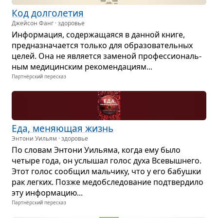
Код дол­го­ле­тия
Джейсон Фанг · здоровье
Инфор­ма­ция, содер­жа­ща­яся в дан­ной книге,
пред­на­зна­ча­ется только для обра­зо­ва­тель­ных
целей. Она не явля­ется заме­ной про­фес­си­о­наль­
ным меди­цин­ским реко­мен­да­циям...
Партнёрский пересказ
Еда, меня­ю­щая жизнь
Энтони Уильям · здоровье
По сло­вам Энтони Уильяма, когда ему было
четыре года, он услы­шал голос духа Все­выш­него.
Этот голос сооб­щил маль­чику, что у его бабушки
рак лег­ких. Позже медоб­сле­до­ва­ние под­твер­дило
эту инфор­ма­цию...
Партнёрский пересказ