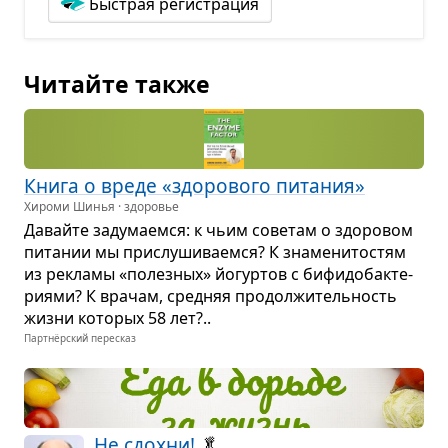
Быстрая регистрация
Читайте также
Книга о вреде «здо­ро­вого пита­ния»
Хироми Шинья · здоровье
Давайте заду­ма­емся: к чьим сове­там о здо­ро­вом
пита­нии мы при­слу­ши­ва­емся? К зна­ме­ни­то­стям
из рекламы «полез­ных» йогур­тов с бифи­до­бак­те­
ри­ями? К вра­чам, сред­няя про­дол­жи­тель­ность
жизни кото­рых 58 лет?..
Партнёрский пересказ
Не сдохни!
🥬