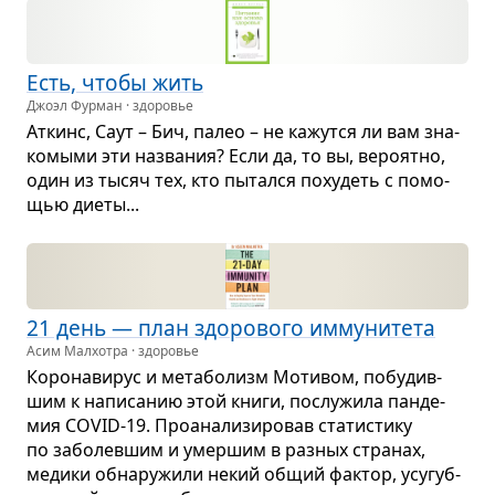
Есть, чтобы жить
Джоэл Фурман · здоровье
Аткинс, Саут – Бич, палео – не кажутся ли вам зна­
ко­мыми эти назва­ния? Если да, то вы, веро­ятно,
один из тысяч тех, кто пытался поху­деть с помо­
щью диеты...
21 день — план здо­ро­вого имму­ни­тета
Асим Малхотра · здоровье
Коро­на­ви­рус и мета­бо­лизм Моти­вом, побу­див­
шим к напи­са­нию этой книги, послу­жила пан­де­
мия COVID‑19. Про­ана­ли­зи­ро­вав ста­ти­стику
по забо­лев­шим и умер­шим в раз­ных стра­нах,
медики обна­ру­жили некий общий фак­тор, усу­губ­