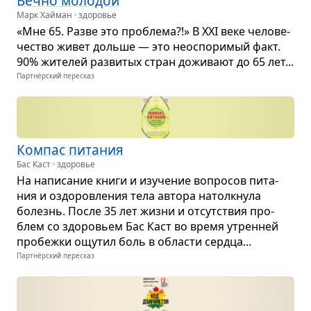
Вечно моло­дой
Марк Хайман · здоровье
«Мне 65. Разве это про­блема?!» В XXI веке чело­ве­
че­ство живет дольше — это неоспо­ри­мый факт.
90% жите­лей раз­ви­тых стран дожи­вают до 65 лет...
Партнёрский пересказ
Ком­пас пита­ния
Бас Каст · здоровье
На напи­са­ние книги и изу­че­ние вопро­сов пита­
ния и оздо­ров­ле­ния тела автора натолк­нула
болезнь. После 35 лет жизни и отсут­ствия про­
блем со здо­ро­вьем Бас Каст во время утрен­ней
про­бежки ощу­тил боль в обла­сти сердца...
Партнёрский пересказ