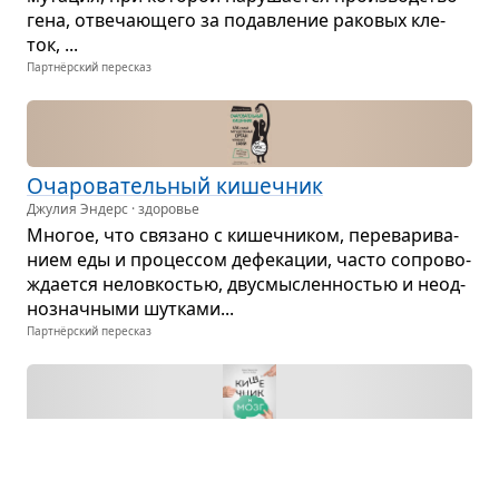
гена, отве­ча­ю­щего за подав­ле­ние рако­вых кле­
ток, ...
Партнёрский пересказ
Оча­ро­ва­тель­ный кишеч­ник
Джулия Эндерс · здоровье
Мно­гое, что свя­зано с кишеч­ни­ком, пере­ва­ри­ва­
нием еды и про­цес­сом дефе­ка­ции, часто сопро­во­
жда­ется нелов­ко­стью, дву­смыс­лен­но­стью и неод­
но­знач­ными шут­ками...
Партнёрский пересказ
Кишеч­ник и мозг
Дэвид Перлмуттер · здоровье
За послед­ний век меди­цина ушла далеко