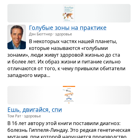
Голу­бые зоны на прак­тике
Дэн Бюттнер · здоровье
В неко­то­рых частях нашей пла­неты,
кото­рые назы­ва­ются «голу­быми
зонами», люди живут здо­ро­вой жиз­нью до ста
и более лет. Их образ жизни и пита­ние сильно
отли­ча­ются от того, к чему при­выкли оби­та­тели
запад­ного мира...
Ешь, дви­гайся, спи
Том Рат · здоровье
В 16 лет автору этой книги поста­вили диа­гноз:
болезнь Гип­пеля-Лин­дау. Это ред­кая гене­ти­че­ская
мута­ция, при кото­рой нару­ша­ется про­из­вод­ство