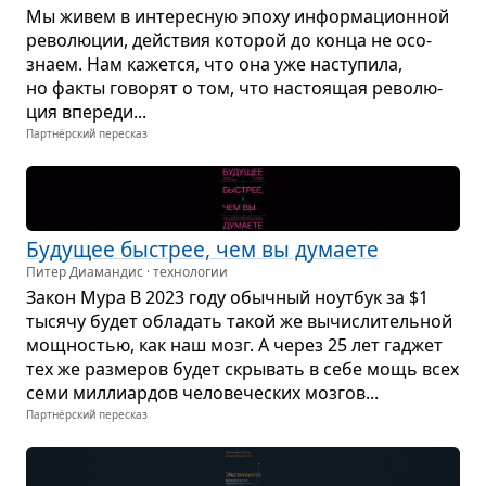
Мы живем в инте­рес­ную эпоху инфор­ма­ци­он­ной
рево­лю­ции, действия кото­рой до конца не осо­
знаем. Нам кажется, что она уже насту­пила,
но факты гово­рят о том, что насто­я­щая рево­лю­
ция впе­реди...
Партнёрский пересказ
Буду­щее быстрее, чем вы дума­ете
Питер Диамандис · технологии
Закон Мура В 2023 году обыч­ный ноут­бук за $1
тысячу будет обла­дать такой же вычис­ли­тель­ной
мощ­но­стью, как наш мозг. А через 25 лет гаджет
тех же раз­ме­ров будет скры­вать в себе мощь всех
семи мил­ли­ар­дов чело­ве­че­ских моз­гов...
Партнёрский пересказ