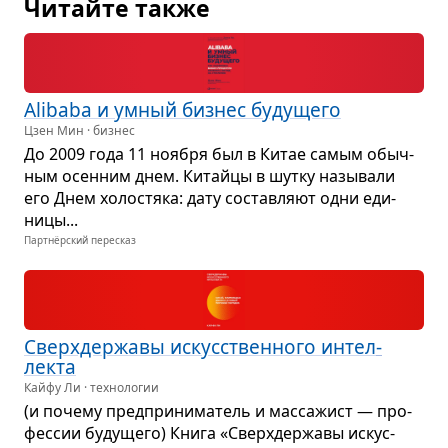
Читайте также
Alibaba и умный биз­нес буду­щего
Цзен Мин · бизнес
До 2009 года 11 ноя­бря был в Китае самым обыч­
ным осен­ним днем. Китайцы в шутку назы­вали
его Днем холо­стяка: дату состав­ляют одни еди­
ницы...
Партнёрский пересказ
Сверх­дер­жавы искус­ствен­ного интел­
лекта
Кайфу Ли · технологии
(и почему пред­при­ни­ма­тель и мас­са­жист — про­
фес­сии буду­щего) Книга «Сверх­дер­жавы искус­