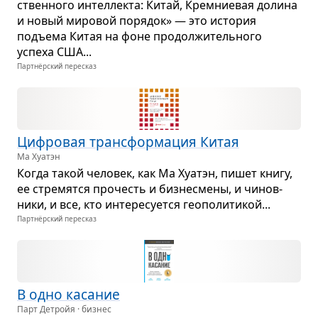
ствен­ного интел­лекта: Китай, Крем­ни­е­вая долина
и новый миро­вой поря­док» — это исто­рия
подъема Китая на фоне про­дол­жи­тель­ного
успеха США...
Партнёрский пересказ
Циф­ро­вая транс­фор­ма­ция Китая
Ма Хуатэн
Когда такой чело­век, как Ма Хуатэн, пишет книгу,
ее стре­мятся про­честь и биз­не­смены, и чинов­
ники, и все, кто инте­ре­су­ется гео­по­ли­ти­кой...
Партнёрский пересказ
В одно каса­ние
Парт Детройя · бизнес