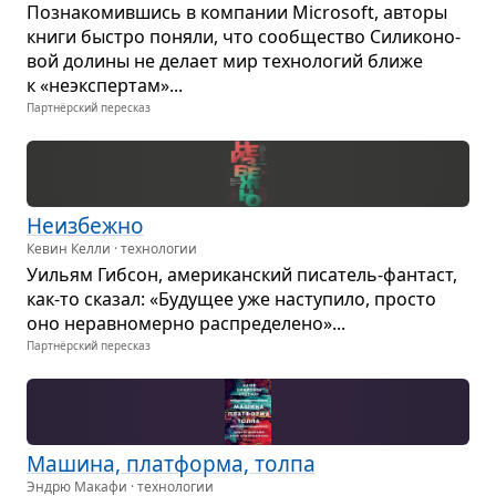
Позна­ко­мив­шись в ком­па­нии Microsoft, авторы
книги быстро поняли, что сооб­ще­ство Сили­ко­но­
вой долины не делает мир тех­но­ло­гий ближе
к «неэкс­пер­там»...
Партнёрский пересказ
Неиз­бежно
Кевин Келли · технологии
Уильям Гиб­сон, аме­ри­кан­ский писа­тель-фан­таст,
как-то ска­зал: «Буду­щее уже насту­пило, про­сто
оно нерав­но­мерно рас­пре­де­лено»...
Партнёрский пересказ
Машина, плат­форма, толпа
Эндрю Макафи · технологии