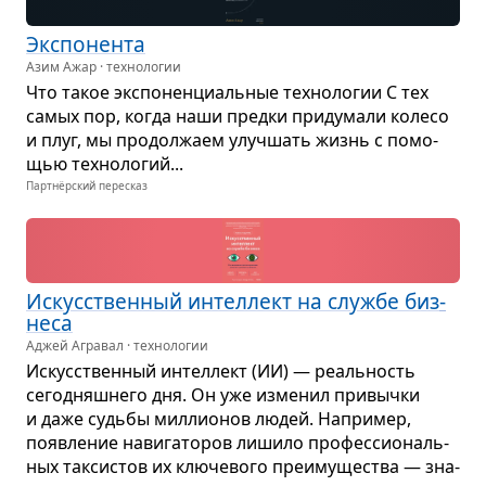
Экс­по­нента
Азим Ажар · технологии
Что такое экс­по­нен­ци­аль­ные тех­но­ло­гии С тех
самых пор, когда наши предки при­ду­мали колесо
и плуг, мы про­дол­жаем улуч­шать жизнь с помо­
щью тех­но­ло­гий...
Партнёрский пересказ
Искус­ствен­ный интел­лект на службе биз­
неса
Аджей Агравал · технологии
Искус­ствен­ный интел­лект (ИИ) — реаль­ность
сего­дняш­него дня. Он уже изме­нил при­вычки
и даже судьбы мил­ли­о­нов людей. Напри­мер,
появ­ле­ние нави­га­то­ров лишило про­фес­си­о­наль­
ных так­си­стов их клю­че­вого пре­иму­ще­ства — зна­