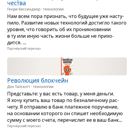
че­ства
Генри Киссинджер · технологии
Нам всем пора при­знать, что буду­щее уже насту­
пило. Раз­ви­тие новых тех­но­ло­гий достигло такого
уровня, что гово­рить об их про­ник­но­ве­нии
в ту или иную часть жизни больше не при­хо­
дится. ...
Партнёрский пересказ
Рево­лю­ция блок­чейн
Дон Тапскотт · технологии
Пред­ставьте: у вас есть товар, у меня деньги.
Я хочу купить ваш товар по без­на­лич­ному рас­
чету. Я отправлю в банк пла­теж­ное пору­че­ние,
на осно­ва­нии кото­рого он спи­шет необ­хо­ди­мую
сумму с моего счета, пере­чис­лит ее в ваш банк...
Партнёрский пересказ