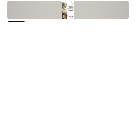
Тех­но­ло­гии четвёр­той про­мыш­
лен­ной рево­лю­ции
Клаус Шваб · технологии
Чело­ве­че­ство уже пере­жило три про­
мыш­лен­ные рево­лю­ции. Пред­по­сыл­ками для каж­
дой из них ста­но­ви­лись науч­ные откры­тия
и новые тех­но­ло­гии. Однако про­мыш­лен­ная
рево­лю­ция 4...
Партнёрский пересказ
Про­сто о боль­ших дан­ных
Ферн Халпер · технологии
Кто вла­деет инфор­ма­цией, тот вла­деет миром.
А если речь идет о целом оке­ане инфор­ма­ции?
Этот океан еже­дневно попол­ня­ется, изме­ня­ется,