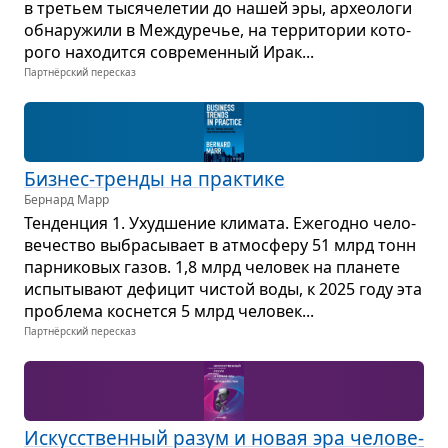
в тре­тьем тыся­че­ле­тии до нашей эры, архео­логи
обна­ру­жили в Меж­ду­ре­чье, на тер­ри­то­рии кото­
рого нахо­дится совре­мен­ный Ирак...
Партнёрский пересказ
Биз­нес-тренды на прак­тике
Бернард Марр
Тен­ден­ция 1. Ухуд­ше­ние кли­мата. Еже­годно чело­
ве­че­ство выбра­сы­вает в атмо­сферу 51 млрд тонн
пар­ни­ко­вых газов. 1,8 млрд чело­век на пла­нете
испы­ты­вают дефи­цит чистой воды, к 2025 году эта
про­блема кос­нется 5 млрд чело­век...
Партнёрский пересказ
Искус­ствен­ный разум и новая эра чело­ве­