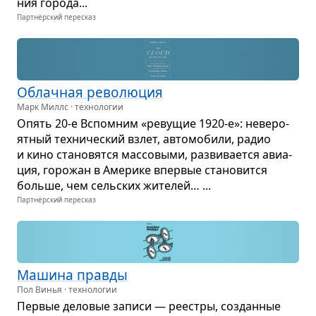
ния города...
Партнёрский пересказ
Облач­ная рево­лю­ция
Марк Миллс · технологии
Опять 20-е Вспо­мним «реву­щие 1920-е»: неве­ро­
ят­ный тех­ни­че­ский взлет, авто­мо­били, радио
и кино ста­но­вятся мас­со­выми, раз­ви­ва­ется авиа­
ция, горо­жан в Аме­рике впер­вые ста­но­вится
больше, чем сель­ских жите­лей… ...
Партнёрский пересказ
Машина правды
Пол Винья · технологии
Пер­вые дело­вые записи — реестры, создан­ные