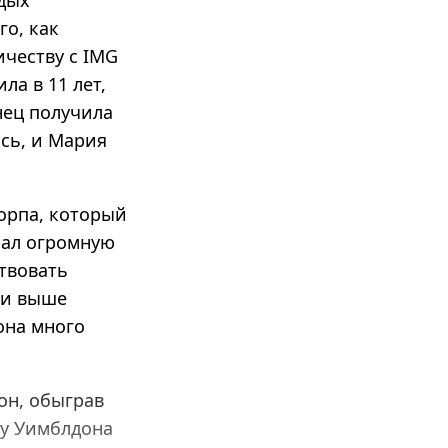
одых
го, как
ичеству с IMG
ла в 11 лет,
ец получила
сь, и Мария
дорпа, который
рал огромную
твовать
 и выше
она много
он, обыграв
ку Уимблдона