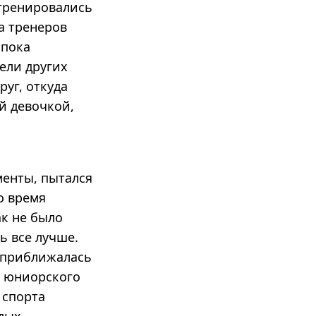
 тренировались
а тренеров
 пока
ели других
руг, откуда
й девочкой,
менты, пытался
о время
к не было
ь все лучше.
е приближалась
е юниорского
 спорта