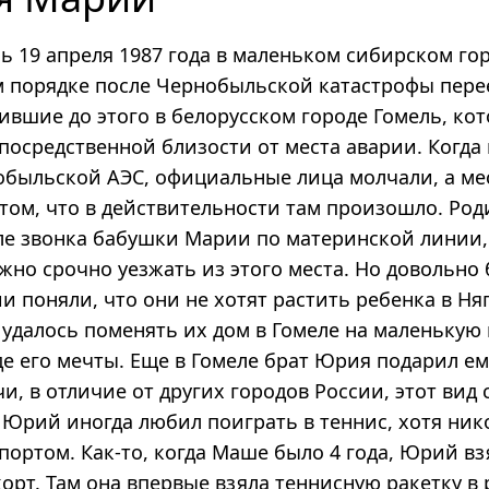
ь 19 апреля 1987 года в маленьком сибирском гор
м порядке после Чернобыльской катастрофы пере
ившие до этого в белорусском городе Гомель, ко
епосредственной близости от места аварии. Когд
обыльской АЭС, официальные лица молчали, а м
 том, что в действительности там произошло. Род
ле звонка бабушки Марии по материнской линии,
ужно срочно уезжать из этого места. Но довольно
 поняли, что они не хотят растить ребенка в Ня
удалось поменять их дом в Гомеле на маленькую
де его мечты. Еще в Гомеле брат Юрия подарил е
очи, в отличие от других городов России, этот вид
 Юрий иногда любил поиграть в теннис, хотя ник
портом. Как-то, когда Маше было 4 года, Юрий вз
орт. Там она впервые взяла теннисную ракетку в р