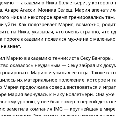
демию — академию Ника Боллетьери, у которого
а, Андре Агасси, Моника Селеш. Мария впечатлил
мого Ника и некоторое время тренировались там,
и уйти. Как подозревает Мария, возможно, родит
вить на Ника, указывая, что очень странно, что вд
на пороге академии появился мужчина с маленько
не знает.
л Марию в академию теннисиста Секу Бангоры,
ство оказалось неудачным — Секу забрал их доку
тролировать Марию и унижал ее отца. Также в эт
шилось их материальное положение, которое и та
о Мария продолжала совершенствоваться и играт
коре Мария вернулась к Нику Боллетьери. Она уж
льному уровню, у нее был номер в первой десятк
ию заметила компания IMG — крупнейшая в мире