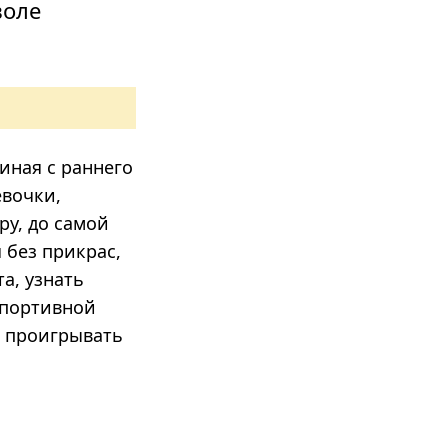
воле
иная с раннего
евочки,
ру, до самой
 без прикрас,
а, узнать
спортивной
и проигрывать