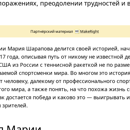
 поражениях, преодолении трудностей и 
Партнёрский материал
MakeRight
ии Мария Шарапова делится своей историей, нач
017 года, описывая путь от никому не известной д
США из России с теннисной ракеткой не по разме
аемой спортсменки мира. Во многом это история
т человеку, далекому от профессионального спорт
ого мира, а также понять, на что похожа жизнь 
ак достается победа и каково это — выигрывать 
ч зрителей.
я Марии