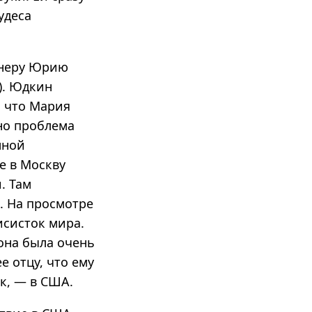
удеса
енеру Юрию
). Юдкин
, что Мария
но проблема
лной
е в Москву
. Там
. На просмотре
исисток мира.
она была очень
е отцу, что ему
к, — в США.