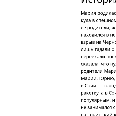
Мария родилас
куда в спешно
ее родители, ж
находился в н
взрыв на Черн
лишь гадали о
переехали пос
сказала, что н
родители Марии
Марии, Юрию, 
в Сочи — горо
ракетку, а в С
популярным, и
не занимался с
на сочинский к