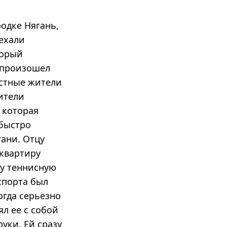
одке Нягань,
ехали
торый
а произошел
естные жители
ители
 которая
 быстро
гани. Отцу
 квартиру
му теннисную
 спорта был
огда серьезно
ял ее с собой
уки. Ей сразу