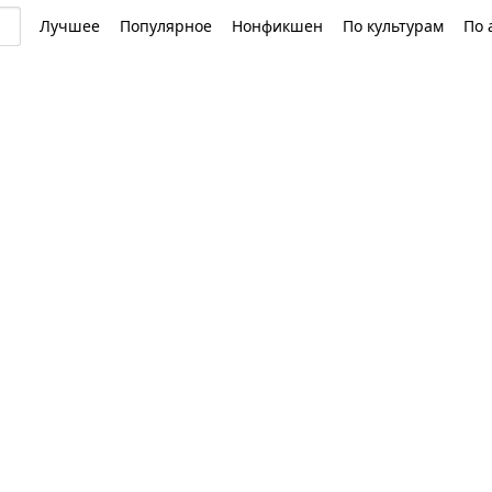
Лучшее
Популярное
Нонфикшен
По культурам
По 