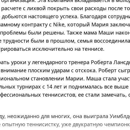
 организация. Эта компания вкладывается в мол
 расчете с лихвой покрыть свои расходы после то
 добьются настоящего успеха. Благодаря сотрудн
амному контракту с Nike, который Мария заключи
проблемы были решены. Также мама Маши након
е трудности были в прошлом, семья воссоединила
трироваться исключительно на теннисе.
рать уроки у легендарного тренера Роберта Ланс
 внимание плоским ударам с отскока. Роберт сыг
сиональном становлении Марии. Маша стала учас
льных турнирах с 14 лет и поднималась все выше
фессиональных теннисистов, ее стали замечать, 
оду, неожиданно для многих, она выиграла Уимблд
е опытную теннисистку, уже двукратную чемпион