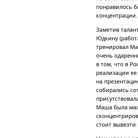
понравилось би
концентрации.
Заметив талан
Юдкину (работ
тренировал Ма
очень одаренн
в том, что в Р
реализации ее
на презентаци
собирались сот
присутствовал
Маша была мал
сконцентрирова
стоит вывезти 