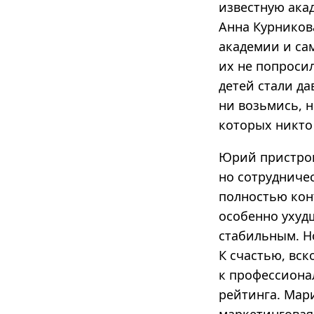
известную ака
Анна Курников
академии и са
их не попросил
детей стали да
ни возьмись, 
которых никто 
Юрий пристрои
но сотрудниче
полностью кон
особенно ухуд
стабильным. Н
К счастью, вс
к профессиона
рейтинга. Мар