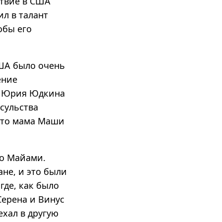
ствие в США
л в талант
обы его
США было очень
ение
т Юрия Юдкина
сульства
 что мама Маши
до Майами.
ане, и это были
где, как было
ерена и Винус
ехал в другую