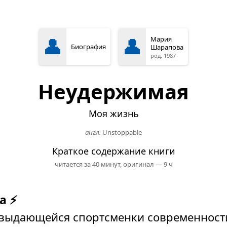
👤
👤
Мария
Биография
Шарапова
род. 1987
Неудержимая
Моя жизнь
англ.
Unstoppable
Краткое содержание книги
читается за 40 минут,
оригинал — 9 ч
а ⚡
 выдающейся спортсменки современност