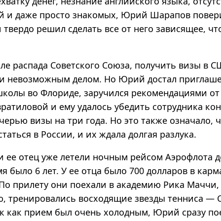
хватку денег, незнание английского языка, отсут
ей и даже просто знакомых, Юрий Шарапов повери
 твердо решил сделать все от него зависящее, чт
сле распада Советского Союза, получить визы в 
и невозможным делом. Но Юрий достал приглаш
школы во Флориде, заручился рекомендациями о
ратиловой и ему удалось убедить сотрудника кон
черью визы на три года. Но это также означало,
таться в России, и их ждала долгая разлука.
и ее отец уже летели ночным рейсом Аэрофлота 
я было 6 лет. У ее отца было 700 долларов в карм
 По прилету они поехали в академию Рика Маччи, 
, тренировались восходящие звезды тенниса — С
ак как прием был очень холодным, Юрий сразу по