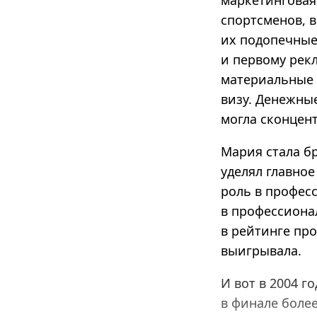
маркетинговая
спортсменов, в
их подопечные
и первому рекл
материальные 
визу. Денежны
могла сконцен
Мария стала б
уделял главное
роль в профес
в профессиона
в рейтинге про
выигрывала.
И вот в 2004 г
в финале боле