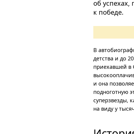
об успехах,
к победе.
В автобиограф
детства и до 2
приехавшей в 
высокооплачив
и она позволяе
подноготную эт
суперзвезды, к
на виду у тыся
Истори