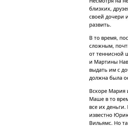
Несмотря на не
близких, друз
своей дочери и
развить.
В то время, по
сложным, почт
от теннисной 
и Мартины Нав
выдать им с до
должна была ос
Вскоре Мария 
Маше в то врем
все их деньги.
известно Юрию
Вильямс. Но т