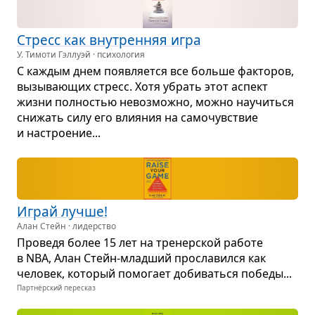
Стресс как вну­трен­няя игра
У. Тимоти Гэллуэй · психология
С каж­дым днем появ­ля­ется все больше фак­то­ров,
вызы­ва­ю­щих стресс. Хотя убрать этот аспект
жизни пол­но­стью невоз­можно, можно научиться
сни­жать силу его вли­я­ния на само­чув­ствие
и настро­е­ние...
Играй лучше!
Алан Стейн · лидерство
Про­ведя более 15 лет на тре­нер­ской работе
в NBA, Алан Стейн-­млад­ший про­сла­вился как
чело­век, кото­рый помо­гает доби­ваться победы...
Партнёрский пересказ