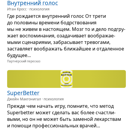
Вну­трен­ний голос
Итан Кросс · психология
Где рожда­ется вну­трен­ний голос От трети
до поло­вины вре­мени бодр­ство­ва­ния
мы не живем в насто­я­щем. Мозг то и дело под­гру­
жает вос­по­ми­на­ния, оза­да­чи­вает вооб­ра­жа­е­
мыми сце­на­ри­ями, забра­сы­вает тре­во­гами,
застав­ляет вооб­ра­жать бли­жайшее и отда­лен­ное
буду­щее...
Партнёрский пересказ
SuperBetter
Джейн Макгонигал · психология
Прежде чем начать игру, помните, что метод
Superbetter может сде­лать вас более счаст­ли­
выми, но он не может быть заме­ной лекар­ствам
и помощи про­фес­си­о­наль­ных вра­чей...