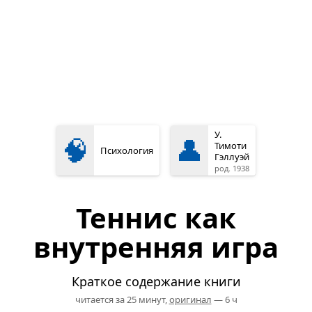
У.
🧠
👤
Тимоти
Психология
Гэллуэй
род. 1938
Теннис как
внутренняя игра
Краткое содержание книги
читается за 25 минут,
оригинал
— 6 ч