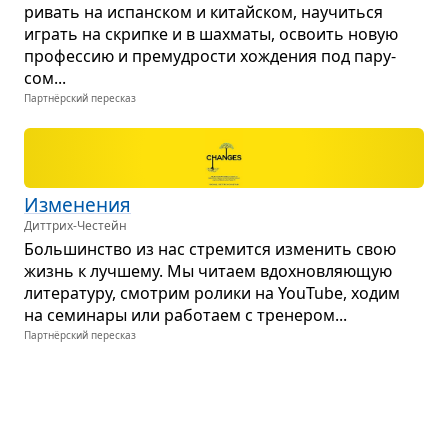
ри­вать на испан­ском и китайском, научиться
играть на скрипке и в шах­маты, осво­ить новую
про­фес­сию и пре­муд­ро­сти хожде­ния под пару­
сом...
Партнёрский пересказ
Изме­не­ния
Диттрих-Честейн
Боль­шин­ство из нас стре­мится изме­нить свою
жизнь к луч­шему. Мы читаем вдох­нов­ля­ю­щую
лите­ра­туру, смот­рим ролики на YouTube, ходим
на семи­нары или рабо­таем с тре­не­ром...
Партнёрский пересказ
Пара­докс шим­панзе