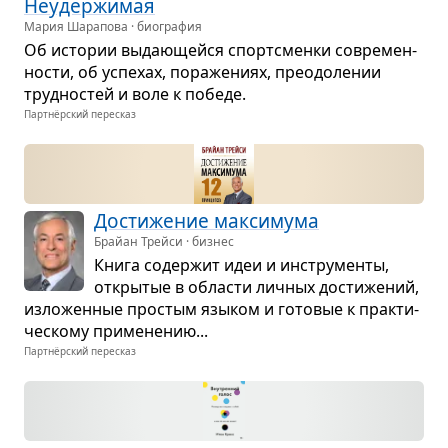
Неудер­жи­мая
Мария Шарапова · биография
Об исто­рии выда­ю­щейся спорт­сменки совре­мен­
но­сти, об успе­хах, пора­же­ниях, пре­одо­ле­нии
труд­но­стей и воле к победе.
Партнёрский пересказ
Дости­же­ние мак­си­мума
Брайан Трейси · бизнес
Книга содер­жит идеи и инстру­менты,
откры­тые в обла­сти лич­ных дости­же­ний,
изло­жен­ные про­стым язы­ком и гото­вые к прак­ти­
че­скому при­ме­не­нию...
Партнёрский пересказ