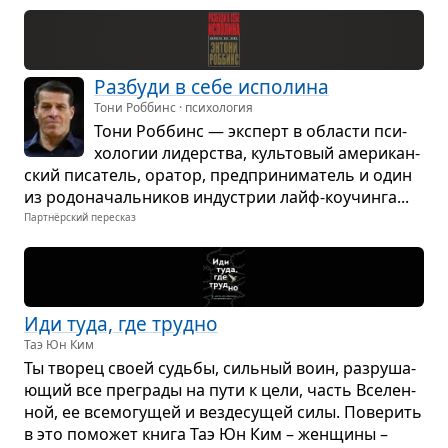
Раз­буди в себе испо­лина
Тони Роббинс · психология
Тони Роб­бинс — экс­перт в обла­сти пси­
хо­ло­гии лидер­ства, куль­то­вый аме­ри­кан­
ский писа­тель, ора­тор, пред­при­ни­ма­тель и один
из родо­на­чаль­ни­ков инду­стрии лайф-коучинга...
Партнёрский пересказ
Иди туда, где трудно
Таэ Юн Ким
Ты тво­рец своей судьбы, силь­ный воин, раз­ру­ша­
ю­щий все пре­грады на пути к цели, часть Все­лен­
ной, ее все­мо­гу­щей и вез­де­су­щей силы. Пове­рить
в это помо­жет книга Таэ Юн Ким – жен­щины –