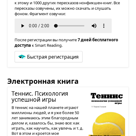
к этому и 1000 других пересказов нонфикшен-книг. Все
пересказы озвучены, их можно скачать и слушать
фоном. Фрагмент озвучки:
После регистрации вы получите
7 дней бесплатного
доступа
к Smart Reading.
Быстрая регистрация
Электронная книга
Тен­нис. Пси­хо­ло­гия
успеш­ной игры
В теннис на нашей планете играют
миллионы людей, и я уже более 50
лет занимаюсь этим благородным
делом и, казалось бы, знаю все: как
играть, как научить, как увлечь и т. д.
Вот в этом и кроется мое