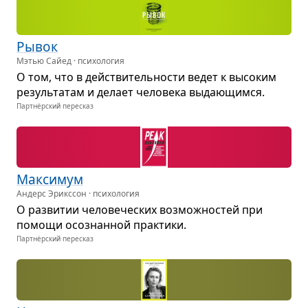
Рывок
Мэтью Сайед · психология
О том, что в действи­тель­но­сти ведет к высо­ким
резуль­та­там и делает чело­века выда­ю­щимся.
Партнёрский пересказ
Мак­си­мум
Андерс Эрикссон · психология
О раз­ви­тии чело­ве­че­ских воз­мож­но­стей при
помощи осо­знан­ной прак­тики.
Партнёрский пересказ