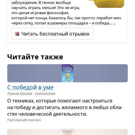
заблуждение. В теннис вообще
научить играть нельзя! Это не игра,
это целая игровая философия,
которой нет конца. Казалось бы, так просто: перебил мяч
через сетку, попал в размеры площадки – и победа… ...
Читать бесплатный отрывок
Читайте также
С побе­дой в уме
Ланни Бэшем · психология
О тех­ни­ках, кото­рые помо­гают настро­иться
на победу и дости­гать жела­е­мого в любых обла­
стях чело­ве­че­ской дея­тель­но­сти.
Партнёрский пересказ