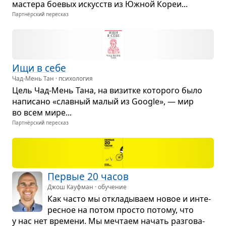
мастера бое­вых искусств из Южной Кореи...
Партнёрский пересказ
Ищи в себе
Чад-Мень Тан · психология
Цель Чад-Мень Тана, на визитке кото­рого было
напи­сано «слав­ный малый из Google», — мир
во всем мире...
Партнёрский пересказ
Пер­вые 20 часов
Джош Кауфман · обучение
Как часто мы откла­ды­ваем новое и инте­
рес­ное на потом про­сто потому, что
у нас нет вре­мени. Мы меч­таем начать раз­го­ва­