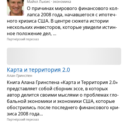
Майкл Льюис · экономика
О при­чи­нах миро­вого финан­со­вого кол­
лапса 2008 года, начав­ше­гося с ипо­теч­
ного кри­зиса США. В цен­тре сюжета исто­рии
несколь­ких инве­сто­ров, кото­рые уви­дели истин­
ное поло­же­ние дел, ...
Партнёрский пересказ
Карта и тер­ри­то­рия 2.0
Алан Гринспен
Книга Алана Грин­спена «Карта и Тер­ри­то­рия 2.0»
пред­став­ляет собой сбор­ник эссе, в кото­рых
автор делится сво­ими мыс­лями о про­бле­мах гло­
баль­ной эко­но­мики и эко­но­мики США, кото­рые
обостри­лись после послед­него финан­со­вого кри­
зиса 2008 года...
Партнёрский пересказ