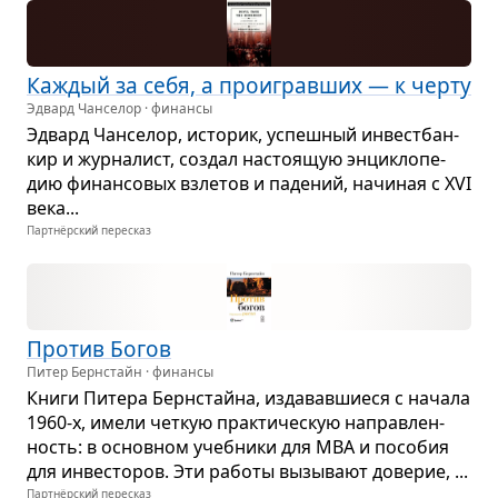
Каж­дый за себя, а про­играв­ших — к черту
Эдвард Чанселор · финансы
Эдвард Чан­се­лор, исто­рик, успеш­ный инвест­бан­
кир и жур­на­лист, создал насто­я­щую энцик­ло­пе­
дию финан­со­вых взле­тов и паде­ний, начи­ная с XVI
века...
Партнёрский пересказ
Про­тив Богов
Питер Бернстайн · финансы
Книги Питера Берн­стайна, изда­вав­ши­еся с начала
1960-х, имели чет­кую прак­ти­че­скую направ­лен­
ность: в основ­ном учеб­ники для MBA и посо­бия
для инве­сто­ров. Эти работы вызы­вают дове­рие, ...
Партнёрский пересказ