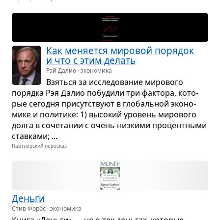
Как меня­ется миро­вой поря­док
и что с этим делать
Рэй Далио · экономика
Взяться за иссле­до­ва­ние миро­вого
порядка Рэя Далио побу­дили три фак­тора, кото­
рые сего­дня при­сут­ствуют в гло­баль­ной эко­но­
мике и поли­тике: 1) высо­кий уро­вень миро­вого
долга в соче­та­нии с очень низ­кими про­цент­ными
став­ками; ...
Партнёрский пересказ
Деньги
Стив Форбс · экономика