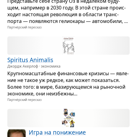
Пред­ставьте себе страну Оз в неда­ле­ком буду­
щем, напри­мер в 2030 году. В этой стране про­ис­
хо­дит насто­я­щая рево­лю­ция в обла­сти транс­
порта — появ­ля­ются гели­о­кары — авто­мо­били, ...
Партнёрский пересказ
Spiritus Animalis
Джордж Акерлоф · экономика
Круп­но­мас­штаб­ные финан­со­вые кри­зисы — явле­
ние не такое уж ред­кое, как может пока­заться.
Более того: в мире, бази­ру­ю­щемся на рыноч­ной
эко­но­мике, они неиз­бежны...
Партнёрский пересказ
Игра на пони­же­ние