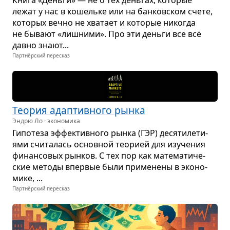
Книга «Деньги» — не о тех день­гах, кото­рые
лежат у нас в кошельке или на бан­ков­ском счете,
кото­рых вечно не хва­тает и кото­рые нико­гда
не бывают «лиш­ними». Про эти деньги все всё
давно знают...
Партнёрский пересказ
Тео­рия адап­тив­ного рынка
Эндрю Ло · экономика
Гипо­теза эффек­тив­ного рынка (ГЭР) деся­ти­ле­ти­
ями счи­та­лась основ­ной тео­рией для изу­че­ния
финан­со­вых рын­ков. С тех пор как мате­ма­ти­че­
ские методы впер­вые были при­ме­нены в эко­но­
мике, ...
Партнёрский пересказ