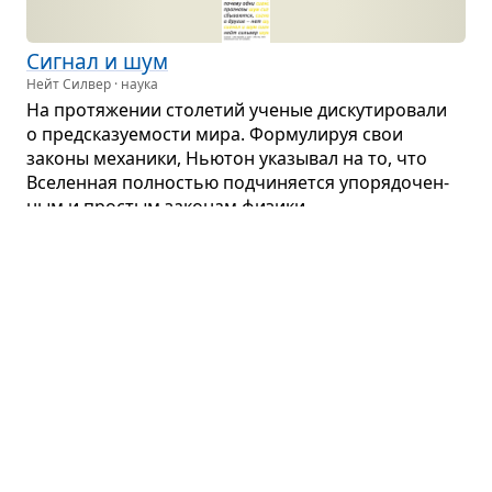
Сиг­нал и шум
Нейт Силвер · наука
На про­тя­же­нии сто­ле­тий уче­ные дис­ку­ти­ро­вали
о пред­ска­зу­е­мо­сти мира. Фор­му­ли­руя свои
законы меха­ники, Нью­тон ука­зы­вал на то, что
Все­лен­ная пол­но­стью под­чи­ня­ется упо­ря­до­чен­
ным и про­стым зако­нам физики...
Партнёрский пересказ
Час между вол­ком и соба­кой
Джон Коутс · психология
О физио­ло­ги­че­ских аспек­тах при­ня­тия реше­ний,
послед­ствиях рис­ко­ван­ных реше­ний и спо­со­бах
бороться со стрес­сом.
Партнёрский пересказ