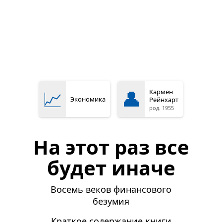
📈
👤
Кармен
Экономика
Рейнхарт
род. 1955
На этот раз все
будет иначе
Восемь веков финансового
безумия
Краткое содержание книги