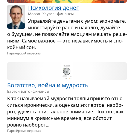
Пси­хо­ло­гия денег
Морган Хаузел · финансы
Управ­ляйте день­гами с умом: эко­номьте,
инве­сти­руйте рано и надолго, думайте
о буду­щем, не поз­во­ляйте эмо­циям мешать реше­
ниям. Самое важ­ное — это неза­ви­си­мость и спо­
кой­ный сон.
Партнёрский пересказ
Богат­ство, война и муд­рость
Бартон Биггс · финансы
К так назы­ва­е­мой муд­ро­сти толпы при­нято отно­
ситься иро­ни­че­ски, а оцен­кам экс­пер­тов, нао­бо­
рот, уде­лять при­сталь­ное вни­ма­ние. Похоже, как
мини­мум в кри­зис­ные вре­мена, все обстоит
ровно на­о­бо­рот...
Партнёрский пересказ