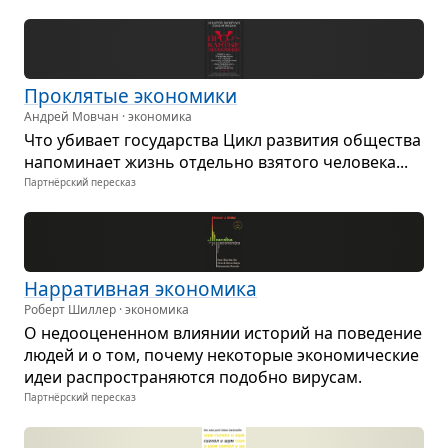
Про­кля­тые эко­но­мики
Андрей Мовчан · экономика
Что уби­вает госу­дар­ства Цикл раз­ви­тия обще­ства
напо­ми­нает жизнь отдельно взя­того чело­века...
Партнёрский пересказ
Нар­ра­тив­ная эко­но­мика
Роберт Шиллер · экономика
О недо­оце­нен­ном вли­я­нии исто­рий на пове­де­ние
людей и о том, почему неко­то­рые эко­но­ми­че­ские
идеи рас­про­стра­ня­ются подобно виру­сам.
Партнёрский пересказ