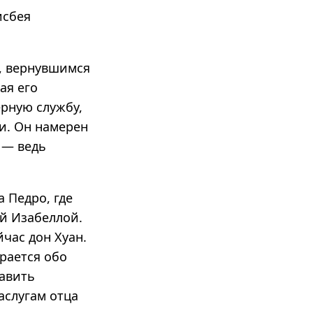
исбея
а, вернувшимся
ая его
ерную службу,
и. Он намерен
 — ведь
а Педро, где
ей Изабеллой.
йчас дон Хуан.
рается обо
бавить
аслугам отца