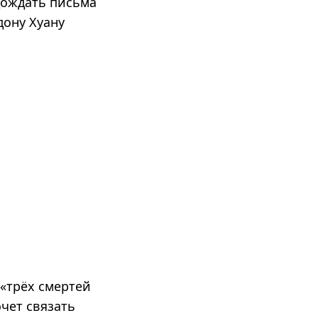
одождать письма
дону Хуану
 «трёх смертей
чет связать