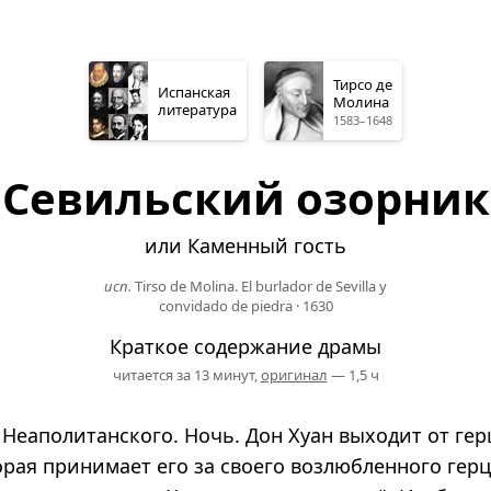
Тирсо де
Испанская
Молина
литература
1583–1648
Севильский озорник
или Каменный гость
исп.
Tirso de Molina. El burlador de Sevilla y
convidado de piedra
·
1630
Краткое содержание драмы
читается за 13 минут,
оригинал
— 1,5 ч
 Неаполитанского. Ночь. Дон Хуан выходит от ге
рая принимает его за своего возлюбленного герц