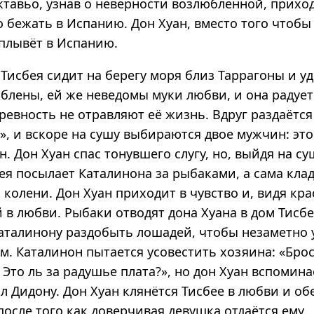
ктавьо, узнав о неверности возлюбленной, прихо
 бежать в Испанию. Дон Хуан, вместо того чтобы
 плывёт в Испанию.
исбея сидит на берегу моря близ Таррагоны и уд
блены, ей же неведомы муки любви, и она радует
 ревность не отравляют её жизнь. Вдруг раздаётся
!», и вскоре на сушу выбираются двое мужчин: это
н. Дон Хуан спас тонувшего слугу, но, выйдя на су
ея посылает Каталинона за рыбаками, а сама клад
а колени. Дон Хуан приходит в чувство и, видя кр
 в любви. Рыбаки отводят дона Хуана в дом Тисбе
аталинону раздобыть лошадей, чтобы незаметно 
м. Каталинон пытается усовестить хозяина: «Бро
 Это ль за радушье плата?», но дон Хуан вспомина
 Дидону. Дон Хуан клянётся Тисбее в любви и об
 после того как доверчивая девушка отдаётся ему,