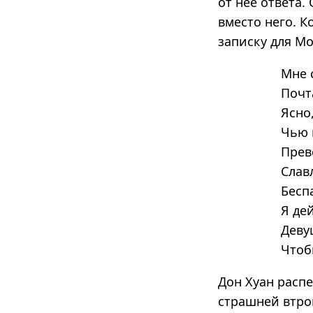
от неё ответа.
вместо него. К
записку для Мо
Мне 
Почт
Ясно
Чью 
Прев
Слав
Бесп
Я де
Деву
Чтоб
Дон Хуан распе
страшней втро