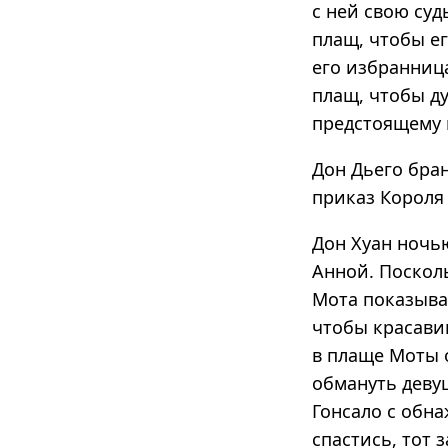
с ней свою суд
плащ, чтобы ег
его избранница
плащ, чтобы ду
предстоящему
Дон Дьего бран
приказ Короля
Дон Хуан ночь
Анной. Посколь
Мота показывае
чтобы красавиц
в плаще Моты о
обмануть девуш
Гонсало с обна
спастись, тот 