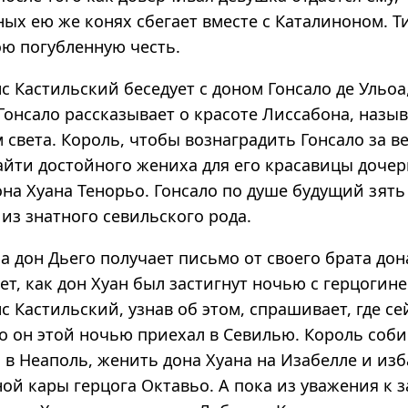
ых ею же конях сбегает вместе с Каталиноном. Т
ою погубленную честь.
с Кастильский беседует с доном Гонсало де Ульо
Гонсало рассказывает о красоте Лиссабона, назыв
света. Король, чтобы вознаградить Гонсало за в
айти достойного жениха для его красавицы дочер
она Хуана Тенорьо. Гонсало по душе будущий зять
из знатного севильского рода.
а дон Дьего получает письмо от своего брата дон
ет, как дон Хуан был застигнут ночью с герцогин
 Кастильский, узнав об этом, спрашивает, где се
о он этой ночью приехал в Севилью. Король соби
 в Неаполь, женить дона Хуана на Изабелле и из
ой кары герцога Октавьо. А пока из уважения к з