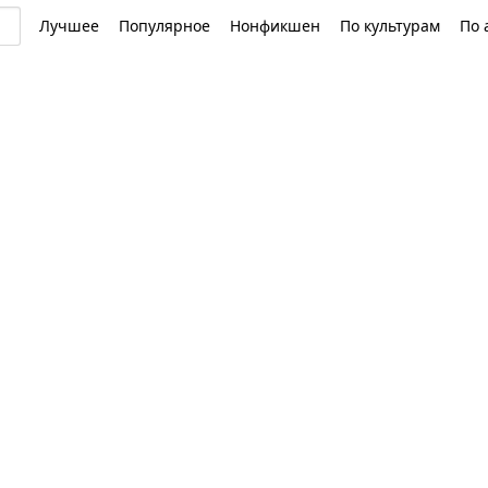
Лучшее
Популярное
Нонфикшен
По культурам
По 