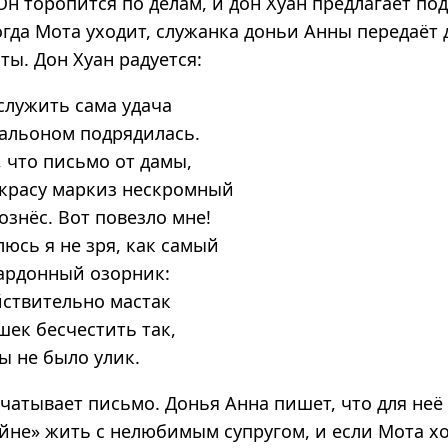
 Он торопится по делам, и дон Хуан предлагает п
огда Мота уходит, служанка доньи Анны передаёт 
ты. Дон Хуан радуется:
служить сама удача
альоном подрядилась.
, что письмо от дамы,
красу маркиз нескромный
ознёс. Вот повезло мне!
люсь я не зря, как самый
ардонный озорник:
йствительно мастак
шек бесчестить так,
ы не было улик.
чатывает письмо. Донья Анна пишет, что для неё
йне» жить с нелюбимым супругом, и если Мота хо