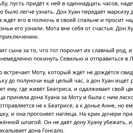
ьбу, пусть придёт к ней в одиннадцать часов, над
о было легче узнать. Дон Хуан передаёт маркизу д
 ждёт его в полночь в своей спальне и просит н
эньи его узнали. Мота вне себя от счастья. Дон Х
 приключению.
ит сына за то, что тот порочит их славный род, и
 немедленно покинуть Севилью и отправиться в Л
ю встречает Моту, который ждёт не дождётся свид
ку до полуночи ещё целый час, а дон Хуан ищет 
т ему, где живёт Беатриса, и одалживает свой ц
а приняла дона Хуана за Моту и была с ним ласко
тправляется не к Беатрисе, а к донье Анне, но ем
ку, и она прогоняет наглеца. На крик дочери при
жённой шпагой. Он не даёт дону Хуану убежать, и
закалывает дона Гонсало.