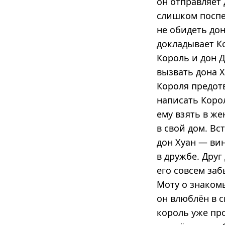
он отправляет 
слишком поспеш
не обидеть дон
докладывает Ко
Король и дон Д
вызвать дона Х
Короля предот
написать Корол
ему взять в же
в свой дом. Вс
дон Хуан — ви
в дружбе. Друг
его совсем заб
Моту о знакомы
он влюблён в с
король уже про