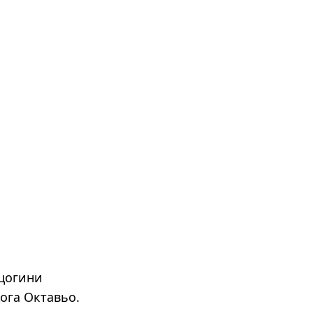
рцогини
ога Октавьо.