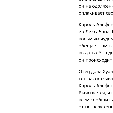
он на одолженн
оплакивает св
Король Альфон
из Лиссабона. 
восьмым чудом 
обещает сам н
выдать её за д
он происходит 
Отец дона Хуан
тот рассказыва
Король Альфонс
Выясняется, чт
всем сообщить
от незаслуженн