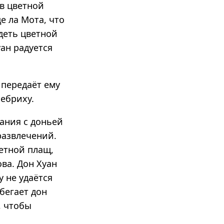
ев цветной
е ла Мота, что
адеть цветной
уан радуется
 передаёт ему
ебриху.
ания с доньей
развлечений.
ветной плащ,
ва. Дон Хуан
у не удаётся
бегает дон
, чтобы