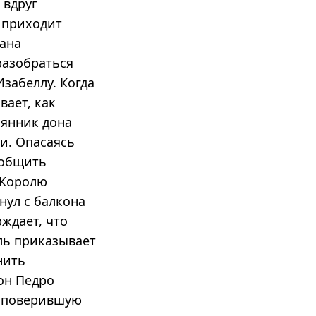
 вдруг
м приходит
уана
разобраться
Изабеллу. Когда
вает, как
мянник дона
и. Опасаясь
ообщить
 Королю
нул с балкона
рждает, что
ль приказывает
нить
он Педро
, поверившую