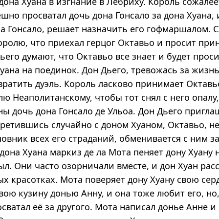
дона Хуана в изгнание в Лебриху. Король сожалеет
но просватал дочь дона Гонсало за дона Хуана, 
а Гонсало, решает назначить его гофмаршалом. С
ролю, что приехал герцог Октавьо и просит прин
ьего думают, что Октавьо все знает и будет прос
уана на поединок. Дон Дьего, тревожась за жизнь
вратить дуэль. Король ласково принимает Октавь
ю Неаполитанскому, чтобы тот снял с него опалу,
ны дочь дона Гонсало де Ульоа. Дон Дьего пригл
третившись случайно с доном Хуаном, Октавьо, н
новник всех его страданий, обменивается с ним 
 дона Хуана маркиз де ла Мота пеняет дону Хуану н
ыл. Они часто озорничали вместе, и дон Хуан ра
х красотках. Мота поверяет дону Хуану свою сер
вою кузину донью Анну, и она тоже любит его, но,
сватал её за другого. Мота написал донье Анне и