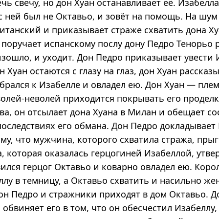
чь свечу, но дон Хуан останавливает её. Изабелла
с ней был не Октавьо, и зовёт на помощь. На шу
итанский и приказывает страже схватить дона Х
 поручает испанскому послу дону Педро Тенорьо 
изошло, и уходит. Дон Педро приказывает увести 
н Хуан остаются с глазу на глаз, дон Хуан рассказы
брался к Изабелле и овладел ею. Дон Хуан — пле
 волей-неволей приходится покрывать его проделк
ва, он отсылает дона Хуана в Милан и обещает с
последствиях его обмана. Дон Педро докладывает
у, что мужчина, которого схватила стража, прыг
а, которая оказалась герцогиней Изабеллой, утве
вился герцог Октавьо и коварно овладел ею. Коро
лу в темницу, а Октавьо схватить и насильно же
Дон Педро и стражники приходят в дом Октавьо. Д
 обвиняет его в том, что он обесчестил Изабеллу