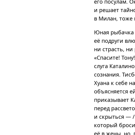
его посулам. О
и решает тайно
в Милан, тоже
Юная рыбачка Т
её подруги влю
ни страсть, ни
«Спасите! Тону
слуга Каталино
сознания. Тисб
Хуана к себе н
объясняется ей
приказывает К
перед рассвето
и скрыться — /
который бросил
её в жены, но,