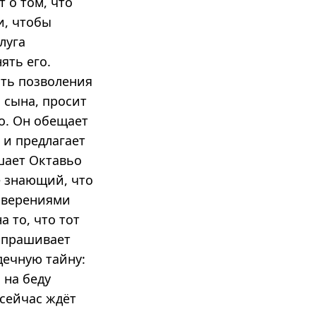
 о том, что
и, чтобы
луга
ять его.
ить позволения
 сына, просит
о. Он обещает
 и предлагает
ашает Октавьо
е знающий, что
заверениями
а то, что тот
сспрашивает
дечную тайну:
 на беду
 сейчас ждёт