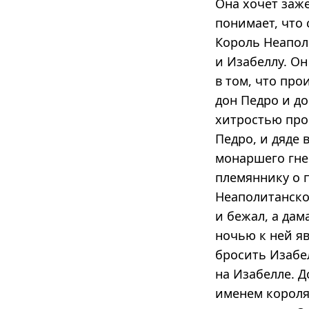
Она хочет заже
понимает, что 
Король Неапол
и Изабеллу. Он
в том, что про
дон Педро и до
хитростью про
Педро, и дяде
монаршего гне
племяннику о 
Неаполитанском
и бежал, а дам
ночью к ней я
бросить Изабел
на Изабелле. 
именем короля