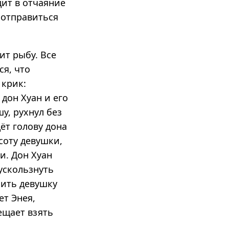
дит в отчаяние
 отправиться
ит рыбу. Все
ся, что
 крик:
 дон Хуан и его
шу, рухнул без
ёт голову дона
асоту девушки,
и. Дон Хуан
ускользнуть
сить девушку
ет Энея,
ещает взять