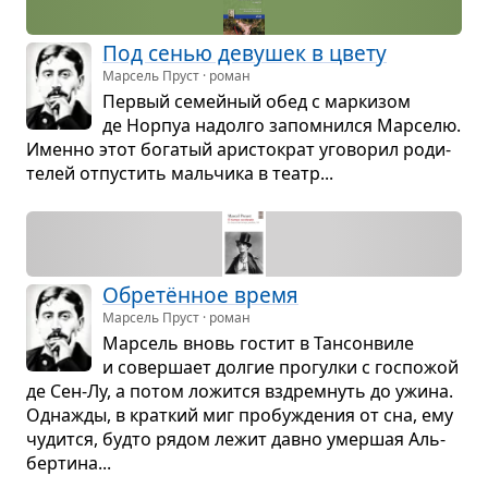
Под сенью деву­шек в цвету
Марсель Пруст · роман
Пер­вый семей­ный обед с мар­ки­зом
де Нор­пуа надолго запо­мнился Мар­селю.
Именно этот бога­тый ари­сто­крат уго­во­рил роди­
те­лей отпу­стить маль­чика в театр...
Обретён­ное время
Марсель Пруст · роман
Мар­сель вновь гостит в Тан­сон­виле
и совер­шает дол­гие про­гулки с гос­по­жой
де Сен-Лу, а потом ложится вздрем­нуть до ужина.
Одна­жды, в крат­кий миг про­бу­жде­ния от сна, ему
чудится, будто рядом лежит давно умер­шая Аль­
бер­тина...