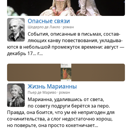
Опас­ные связи
Шодерло де Лакло · роман
Собы­тия, опи­сан­ные в пись­мах, состав­
ля­ю­щих канву повест­во­ва­ния, укла­ды­ва­
ются в неболь­шой про­ме­жу­ток вре­мени: август —
декабрь 17... г...
Жизнь Мари­анны
Пьер де Мариво · роман
Мари­анна, уда­лив­шись от света,
по совету подруги берётся за перо.
Правда, она боится, что ум её непри­го­ден для
сочи­ни­тель­ства, а слог недо­ста­точно хорош,
но поверьте, она про­сто кокет­ни­чает...