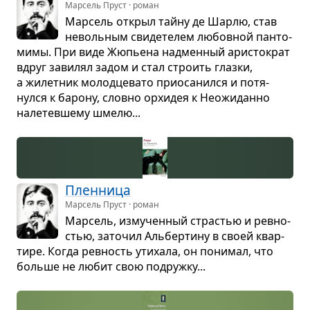
Марсель Пруст · роман
Мар­сель открыл тайну де Шарлю, став
неволь­ным сви­де­те­лем любов­ной пан­то­
мимы. При виде Жюпьена над­мен­ный ари­сто­крат
вдруг зави­лял задом и стал стро­ить глазки,
а жилет­ник молод­це­вато при­о­са­нился и потя­
нулся к барону, словно орхи­дея к Неожи­данно
нале­тев­шему шмелю...
Плен­ница
Марсель Пруст · роман
Мар­сель, изму­чен­ный стра­стью и рев­но­
стью, зато­чил Аль­бер­тину в своей квар­
тире. Когда рев­ность ути­хала, он пони­мал, что
больше не любит свою подружку...