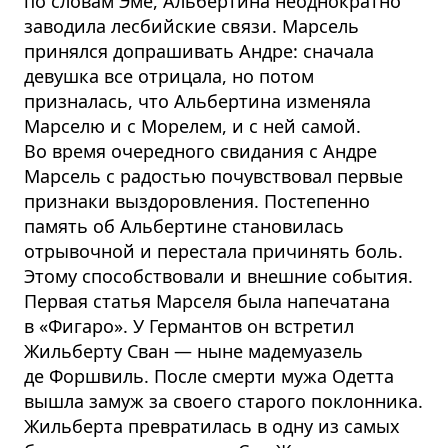
по словам Эме, Альбертина неоднократно
заводила лесбийские связи. Марсель
принялся допрашивать Андре: сначала
девушка все отрицала, но потом
призналась, что Альбертина изменяла
Марселю и с Морелем, и с ней самой.
Во время очередного свидания с Андре
Марсель с радостью почувствовал первые
признаки выздоровления. Постепенно
память об Альбертине становилась
отрывочной и перестала причинять боль.
Этому способствовали и внешние события.
Первая статья Марселя была напечатана
в «Фигаро». У Германтов он встретил
Жильберту Сван — ныне мадемуазель
де Форшвиль. После смерти мужа Одетта
вышла замуж за своего старого поклонника.
Жильберта превратилась в одну из самых