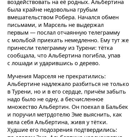
воздействовать на её родных. Альбертина
была крайне недовольна грубым
вмешательством Робера. Начался обмен
письмами, и Марсель не выдержал
первым — послал отчаянную телеграмму
с мольбой приехать немедленно. Ему тут же
принесли телеграмму из Турени: тётка
сообщала, что Альбертина погибла, упав
с лошади и ударившись о дерево.
Мучения Марселя не прекратились:
Альбертине надлежало разбиться не только
в Турени, но и в его сердце, причём забыть
надо было не одну, а бесчисленное
множество Альбертин. Он поехал в Бальбек
и поручил метрдотелю Эме выяснить, как
вела себя Альбертина, живя у тётки.
Худшие его подозрения подтвердились: