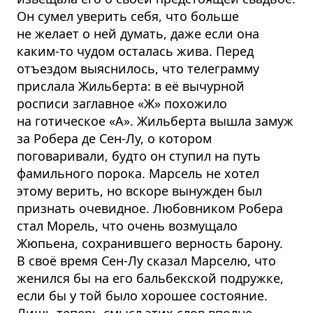
Он сумел уверить себя, что больше
не желает о ней думать, даже если она
каким-то чудом осталась жива. Перед
отъездом выяснилось, что телеграмму
прислала Жильберта: в её вычурной
росписи заглавное «Ж» похожило
на готическое «А». Жильберта вышла замуж
за Робера де Сен-Лу, о котором
поговаривали, будто он ступил на путь
фамильного порока. Марсель не хотел
этому верить, но вскоре вынужден был
признать очевидное. Любовником Робера
стал Морель, что очень возмущало
Жюпьена, сохранившего верность барону.
В своё время Сен-Лу сказал Марселю, что
женился бы на его бальбекской подружке,
если бы у той было хорошее состояние.
Лишь теперь смысл этих слов вполне