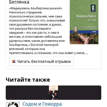
Бег­лянка
«Мадмуазель Альбертина уехала!»
Насколько страдание
психологически сильнее, чем сама
психология! Только что, осмысливая
свое душевное состояние, я думал,
что разлука без последнего
свидания – это как раз то, о чем я
мечтаю, я сопоставлял небольшие
удовольствия, какие доставляла мне
Альбертина, с богатой палитрой
влечений, которым она
препятствовала, и сознание, что она живет у меня, ...
Читать бесплатный отрывок
Читайте также
Содом и Гоморра