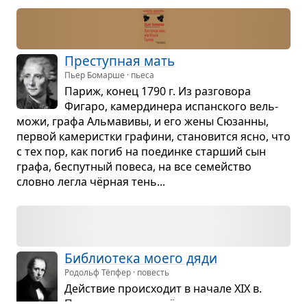
Пре­ступ­ная мать
Пьер Бомарше · пьеса
Париж, конец 1790 г. Из раз­го­вора
Фигаро, камер­ди­нера испан­ского вель­
можи, графа Аль­ма­вивы, и его жены Сюзанны,
пер­вой каме­ристки гра­фини, ста­но­вится ясно, что
с тех пор, как погиб на поединке стар­ший сын
графа, бес­пут­ный повеса, на все семейство
словно легла чёр­ная тень...
Биб­лио­тека моего дяди
Родольф Тёпфер · повесть
Действие про­ис­хо­дит в начале XIX в.
Повест­во­ва­ние ведётся от лица глав­ного