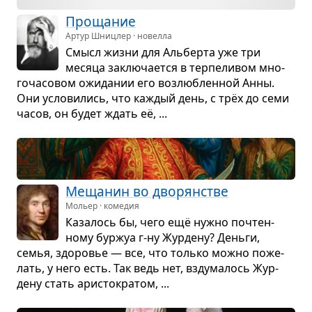
Про­ща­ние
Артур Шницлер · новелла
Смысл жизни для Аль­берта уже три
месяца заклю­ча­ется в тер­пе­ли­вом мно­
го­ча­со­вом ожи­да­нии его воз­люб­лен­ной Анны.
Они усло­ви­лись, что каж­дый день, с трёх до семи
часов, он будет ждать её, ...
Меща­нин во дво­рян­стве
Мольер · комедия
Каза­лось бы, чего ещё нужно почтен­
ному бур­жуа г-ну Жур­дену? Деньги,
семья, здо­ро­вье — все, что только можно поже­
лать, у него есть. Так ведь нет, взду­ма­лось Жур­
дену стать ари­сто­кра­том, ...