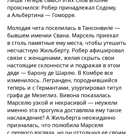
прояснился: Робер принадлежал Содому,
а Альбертина — Гоморре.
Молодая чета поселилась в Тансонвиле —
бывшем имении Свана. Марсель приехал
в столь памятные ему места, чтобы утешить
несчастную Жильберту. Робер афишировал
связи с женщинами, желая скрыть свои
настоящие склонности и подражая в этом
дяде — барону де Шарлю. В Комбре все
изменилось. Легранден, породнившийся
теперь и с Германтами, узурпировал титул
графа де Мезеглиз. Вивона показалась
Марселю узкой и некрасивой — неужели
именно эта прогулка доставляла ему такое
наслаждение? А Жильберта неожиданно
призналась, что полюбила Марселя
с первого взгляда, но он оттолкнул её своим