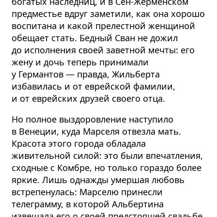
богатых наследниц, и в Сен-Жерменском
предместье вдруг заметили, как она хорошо
воспитана и какой прелестной женщиной
обещает стать. Бедный Сван не дожил
до исполнения своей заветной мечты: его
жену и дочь теперь принимали
у Германтов — правда, Жильберта
избавилась и от еврейской фамилии,
и от еврейских друзей своего отца.
Но полное выздоровление наступило
в Венеции, куда Марселя отвезла мать.
Красота этого города обладала
живительной силой: это были впечатления,
сходные с Комбре, но только гораздо более
яркие. Лишь однажды умершая любовь
встрепенулась: Марселю принесли
телеграмму, в которой Альбертина
извещала его о своей предстоящей свадьбе.