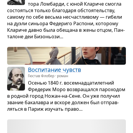
тора Лом­барди, с юной Кла­риче смогла
состо­яться только бла­го­даря обсто­я­тель­ству,
самому по себе весьма несчаст­ли­вому — гибели
на дуэли синьора Феде­риго Рас­пони, кото­рому
Кла­риче давно была обе­щана в жены отцом, Пан­
та­лоне деи Бизо­ньози...
Вос­пи­та­ние чувств
Гюстав Флобер · роман
Осе­нью 1840 г. восем­на­дца­ти­лет­ний
Фре­де­рик Моро воз­вра­щался паро­хо­дом
в род­ной город Ножан-на-Сене. Он уже полу­чил
зва­ние бака­лавра и вскоре дол­жен был отправ­
ляться в Париж изу­чать право...