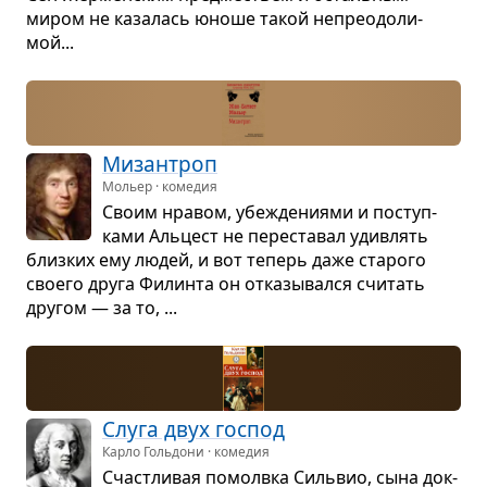
миром не каза­лась юноше такой непре­одо­ли­
мой...
Миз­ан­троп
Мольер · комедия
Своим нра­вом, убе­жде­ни­ями и поступ­
ками Аль­цест не пере­ста­вал удив­лять
близ­ких ему людей, и вот теперь даже ста­рого
сво­его друга Филинта он отка­зы­вался счи­тать
дру­гом — за то, ...
Слуга двух гос­под
Карло Гольдони · комедия
Счаст­ли­вая помолвка Силь­вио, сына док­