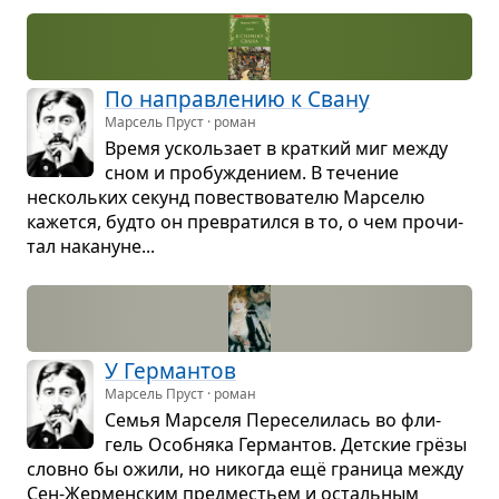
По направ­ле­нию к Свану
Марсель Пруст · роман
Время усколь­зает в крат­кий миг между
сном и про­бу­жде­нием. В тече­ние
несколь­ких секунд повест­во­ва­телю Мар­селю
кажется, будто он пре­вра­тился в то, о чем про­чи­
тал нака­нуне...
У Гер­ман­тов
Марсель Пруст · роман
Семья Мар­селя Пере­се­ли­лась во фли­
гель Особ­няка Гер­ман­тов. Дет­ские грёзы
словно бы ожили, но нико­гда ещё гра­ница между
Сен-Жер­мен­ским пред­ме­стьем и осталь­ным