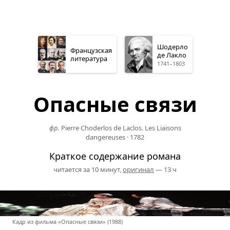
Шодерло
Французская
де Лакло
литература
1741–1803
Опасные связи
фр.
Pierre Choderlos de Laclos. Les Liaisons
dangereuses
·
1782
Краткое содержание романа
читается за 10 минут,
оригинал
— 13 ч
Кадр из фильма «Опасные связи» (1988)