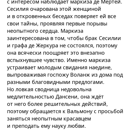
с интересом наблюдает маркиза де Мертей.
Сесилия очарована этой женщиной
и в откровенных беседах поверяет ей все
свои тайны, проявляя первые порывы
неопытного сердца. Маркиза
заинтересована в том, чтобы брак Сесилии
и графа де Жеркура не состоялся, поэтому
она всячески поощряет это внезапно
вспыхнувшее чувство. Именно маркиза
устраивает молодым свидания наедине,
выпроваживая госпожу Воланж из дома под
разными благовидными предлогами.
Но ловкая сводница недовольна
медлительностью Дансени, она ждёт
от него более решительных действий,
поэтому обращается к Вальмону с просьбой
заняться неопытным красавцем
и преподать ему науку любви.