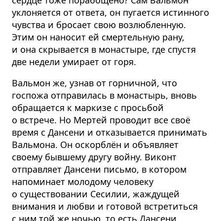
сердце тоже порабощено? Сам Вальмон
уклоняется от ответа, он пугается истинного
чувства и бросает свою возлюбленную.
Этим он наносит ей смертельную рану,
и она скрывается в монастыре, где спустя
две недели умирает от горя.
Вальмон же, узнав от горничной, что
госпожа отправилась в монастырь, вновь
обращается к маркизе с просьбой
о встрече. Но Мертей проводит все своё
время с Дансени и отказывается принимать
Вальмона. Он оскорблён и объявляет
своему бывшему другу войну. Виконт
отправляет Дансени письмо, в котором
напоминает молодому человеку
о существовании Сесилии, жаждущей
внимания и любви и готовой встретиться
с ним той же ночью, то есть Дансени