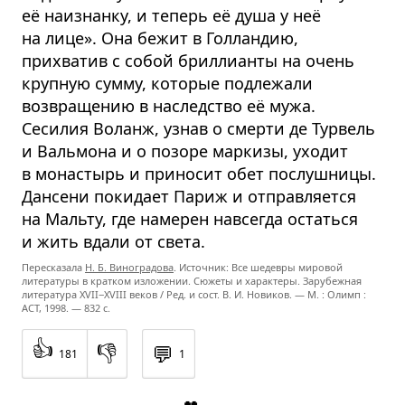
её наизнанку, и теперь её душа у неё
на лице». Она бежит в Голландию,
прихватив с собой бриллианты на очень
крупную сумму, которые подлежали
возвращению в наследство её мужа.
Сесилия Воланж, узнав о смерти де Турвель
и Вальмона и о позоре маркизы, уходит
в монастырь и приносит обет послушницы.
Дансени покидает Париж и отправляется
на Мальту, где намерен навсегда остаться
и жить вдали от света.
Пересказала
Н. Б. Виноградова
. Источник: Все шедевры мировой
литературы в кратком изложении. Сюжеты и характеры. Зарубежная
литература
XVII−XVIII
веков / Ред. и сост. В. И. Новиков. — М. : Олимп :
ACT, 1998. — 832 с.
👍
👎
💬
181
1