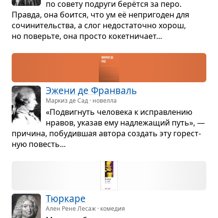
по совету подруги берётся за перо.
Правда, она боится, что ум её непри­го­ден для
сочи­ни­тель­ства, а слог недо­ста­точно хорош,
но поверьте, она про­сто кокет­ни­чает...
Эжени де Фран­валь
Маркиз де Сад · новелла
«Подвиг­нуть чело­века к исправ­ле­нию
нра­вов, ука­зав ему над­ле­жа­щий путь», —
при­чина, побу­див­шая автора создать эту горест­
ную повесть...
Тюр­каре
Ален Рене Лесаж · комедия