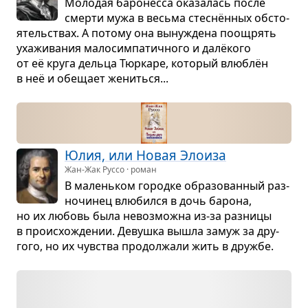
Моло­дая баро­несса ока­за­лась после
смерти мужа в весьма стес­нён­ных обсто­
я­тель­ствах. А потому она выну­ждена поощрять
уха­жи­ва­ния мало­сим­па­тич­ного и далёкого
от её круга дельца Тюр­каре, кото­рый влю­блён
в неё и обе­щает жениться...
Юлия, или Новая Эло­иза
Жан-Жак Руссо · роман
В малень­ком городке обра­зо­ван­ный раз­
но­чи­нец влю­бился в дочь барона,
но их любовь была невоз­можна из-за раз­ницы
в про­ис­хо­жде­нии. Девушка вышла замуж за дру­
гого, но их чув­ства про­дол­жали жить в дружбе.