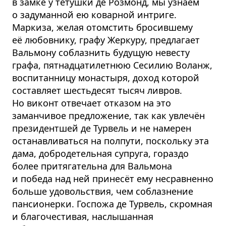
в замке у тётушки де Розмонд, мы узнаем
о задуманной ею коварной интриге.
Маркиза, желая отомстить бросившему
её любовнику, графу Жеркуру, предлагает
Вальмону соблазнить будущую невесту
графа, пятнадцатилетнюю Сесилию Воланж,
воспитанницу монастыря, доход которой
составляет шестьдесят тысяч ливров.
Но виконт отвечает отказом на это
заманчивое предложение, так как увлечён
президентшей де Турвель и не намерен
останавливаться на полпути, поскольку эта
дама, добродетельная супруга, гораздо
более притягательна для Вальмона
и победа над ней принесёт ему несравненно
больше удовольствия, чем соблазнение
пансионерки. Госпожа де Турвель, скромная
и благочестивая, наслышанная