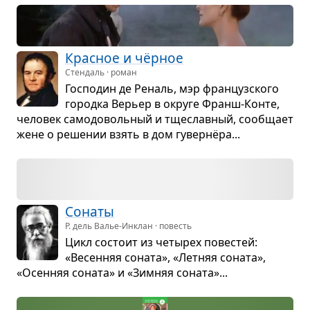
Крас­ное и чёр­ное
Стендаль · роман
Гос­по­дин де Реналь, мэр фран­цуз­ского
городка Верьер в округе Франш-Конте,
чело­век само­до­воль­ный и тще­слав­ный, сооб­щает
жене о реше­нии взять в дом гувер­нёра...
Сонаты
Р. дель Валье-Инклан · повесть
Цикл состоит из четы­рех пове­стей:
«Весен­няя соната», «Лет­няя соната»,
«Осен­няя соната» и «Зим­няя соната»...