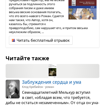
ручаться за подлинность этого
собрания писем и даже имеем
весьма веские основания полагать,
что это всего-навсего Роман. Сдается
нам также, что Автор, хотя он,
казалось бы, стремится к
правдоподобию, сам нарушает его, и притом весьма
неуклюжим образом, ...
Читать бесплатный отрывок
Читайте также
Заблу­жде­ния сердца и ума
Клод Кребийон · роман
Сем­на­дца­ти­лет­ний Мель­кур всту­пил
в свет, «обла­дая всем, что тре­бу­ется,
дабы не остаться неза­ме­чен­ным». От отца он уна­