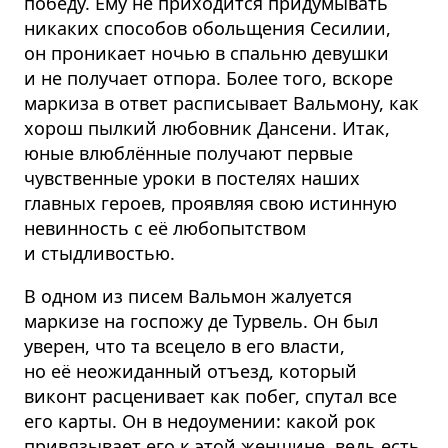
победу. Ему не приходится придумывать
никаких способов обольщения Сесилии,
он проникает ночью в спальню девушки
и не получает отпора. Более того, вскоре
маркиза в ответ расписывает Вальмону, как
хорош пылкий любовник Дансени. Итак,
юные влюблённые получают первые
чувственные уроки в постелях наших
главных героев, проявляя свою истинную
невинность с её любопытством
и стыдливостью.
В одном из писем Вальмон жалуется
маркизе на госпожу де Турвель. Он был
уверен, что та всецело в его власти,
но её неожиданный отъезд, который
виконт расценивает как побег, спутал все
его карты. Он в недоумении: какой рок
привязывает его к этой женщине, ведь есть