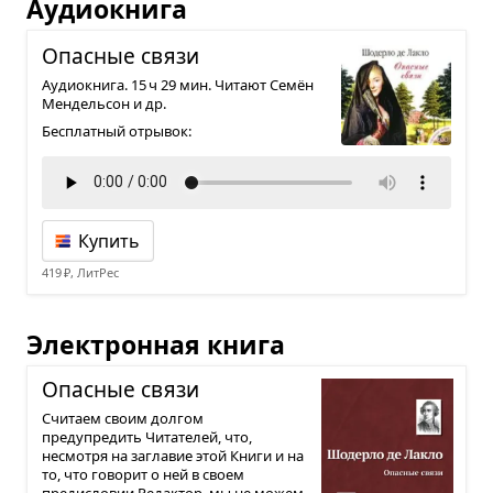
Аудиокнига
Опас­ные связи
Аудиокнига. 15 ч 29 мин. Читают Семён
Мендельсон и др.
Бесплатный отрывок:
Купить
419 ₽, ЛитРес
Электронная книга
Опас­ные связи
Считаем своим долгом
предупредить Читателей, что,
несмотря на заглавие этой Книги и на
то, что говорит о ней в своем
предисловии Редактор, мы не можем