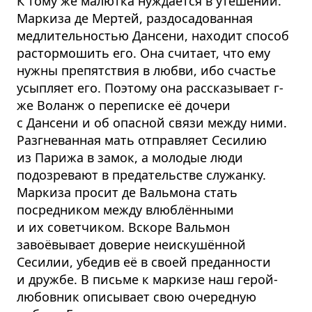
К тому же малютка нуждается в утешении.
Маркиза де Мертей, раздосадованная
медлительностью Дансени, находит способ
растормошить его. Она считает, что ему
нужны препятствия в любви, ибо счастье
усыпляет его. Поэтому она рассказывает г-
же Воланж о переписке её дочери
с Дансени и об опасной связи между ними.
Разгневанная мать отправляет Сесилию
из Парижа в замок, а молодые люди
подозревают в предательстве служанку.
Маркиза просит де Вальмона стать
посредником между влюблёнными
и их советчиком. Вскоре Вальмон
завоёвывает доверие неискушённой
Сесилии, убедив её в своей преданности
и дружбе. В письме к маркизе наш герой-
любовник описывает свою очередную