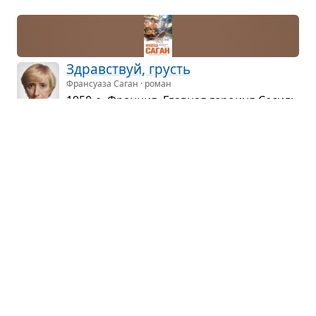
Здрав­ствуй, грусть
Франсуаза Саган · роман
1950-е. Фран­ция. Глав­ная геро­иня Сесиль
роди­лась в зажи­точ­ной бур­жу­аз­ной
семье, несколько лет нахо­ди­лась в като­ли­че­ском
пан­си­о­нате, где полу­чала сред­нее обра­зо­ва­ние...
Испо­ведь сына века
Альфред де Мюссе · роман
«Чтобы напи­сать исто­рию своей жизни,
надо сна­чала про­жить эту жизнь,
поэтому я пишу не о себе» — таковы всту­пи­тель­
ные слова автора, заду­мав­шего своим рас­ска­зом