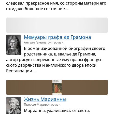
сле­до­вал пре­крас­ное имя, со сто­роны матери его
ожи­дало боль­шое состо­я­ние...
Мему­ары графа де Гра­мона
Антуан Гамильтон · роман
В рома­ни­зи­ро­ван­ной био­гра­фии сво­его
род­ствен­ника, шева­лье де Гра­мона,
автор рисует совре­мен­ные ему нравы фран­цуз­
ского дво­рян­ства и английского двора эпохи
Рестав­ра­ции...
Жизнь Мари­анны
Пьер де Мариво · роман
Мари­анна, уда­лив­шись от света,