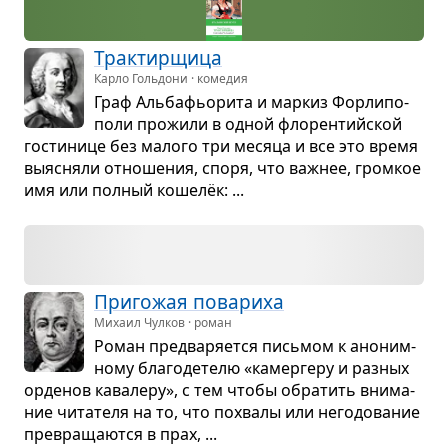
Трак­тир­щица
Карло Гольдони · комедия
Граф Аль­бафьо­рита и мар­киз Фор­ли­по­
поли про­жили в одной фло­рен­тийской
гости­нице без малого три месяца и все это время
выяс­няли отно­ше­ния, споря, что важ­нее, гром­кое
имя или пол­ный кошелёк: ...
При­го­жая пова­риха
Михаил Чулков · роман
Роман пред­ва­ря­ется пись­мом к ано­ним­
ному бла­го­де­телю «камер­геру и раз­ных
орде­нов кава­леру», с тем чтобы обра­тить вни­ма­
ние чита­теля на то, что похвалы или него­до­ва­ние
пре­вра­ща­ются в прах, ...