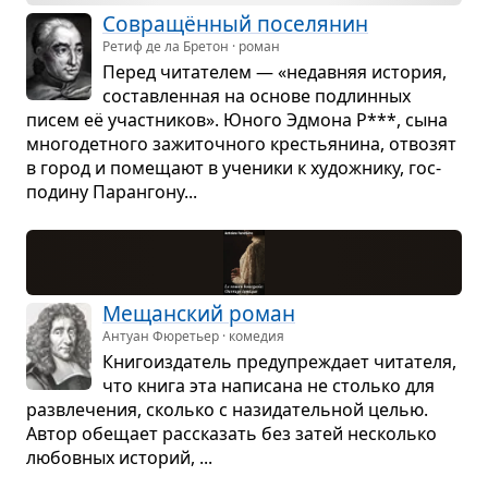
Совра­щён­ный посе­ля­нин
Ретиф де ла Бретон · роман
Перед чита­те­лем — «недав­няя исто­рия,
состав­лен­ная на основе под­лин­ных
писем её участ­ни­ков». Юного Эдмона Р***, сына
мно­го­дет­ного зажи­точ­ного кре­стья­нина, отво­зят
в город и поме­щают в уче­ники к худож­нику, гос­
по­дину Паран­гону...
Мещан­ский роман
Антуан Фюретьер · комедия
Кни­го­из­да­тель пре­ду­пре­ждает чита­теля,
что книга эта напи­сана не столько для
раз­вле­че­ния, сколько с нази­да­тель­ной целью.
Автор обе­щает рас­ска­зать без затей несколько
любов­ных исто­рий, ...