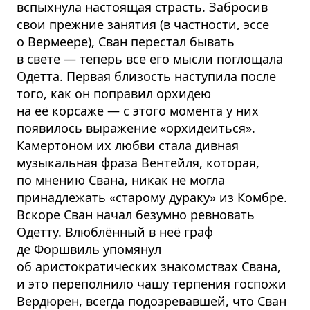
вспыхнула настоящая страсть. Забросив
свои прежние занятия (в частности, эссе
о Вермеере), Сван перестал бывать
в свете — теперь все его мысли поглощала
Одетта. Первая близость наступила после
того, как он поправил орхидею
на её корсаже — с этого момента у них
появилось выражение «орхидеиться».
Камертоном их любви стала дивная
музыкальная фраза Вентейля, которая,
по мнению Свана, никак не могла
принадлежать «старому дураку» из Комбре.
Вскоре Сван начал безумно ревновать
Одетту. Влюблённый в неё граф
де Форшвиль упомянул
об аристократических знакомствах Свана,
и это переполнило чашу терпения госпожи
Вердюрен, всегда подозревавшей, что Сван