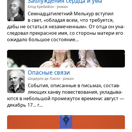
Заблу­жде­ния сердца и ума
Клод Кребийон · роман
Сем­на­дца­ти­лет­ний Мель­кур всту­пил
в свет, «обла­дая всем, что тре­бу­ется,
дабы не остаться неза­ме­чен­ным». От отца он уна­
сле­до­вал пре­крас­ное имя, со сто­роны матери его
ожи­дало боль­шое состо­я­ние...
Опас­ные связи
Шодерло де Лакло · роман
Собы­тия, опи­сан­ные в пись­мах, состав­
ля­ю­щих канву повест­во­ва­ния, укла­ды­ва­
ются в неболь­шой про­ме­жу­ток вре­мени: август —
декабрь 17... г...