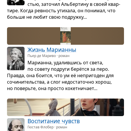
стью, зато­чил Аль­бер­тину в своей квар­
тире. Когда рев­ность ути­хала, он пони­мал, что
больше не любит свою подружку...
Жизнь Мари­анны
Пьер де Мариво · роман
Мари­анна, уда­лив­шись от света,
по совету подруги берётся за перо.
Правда, она боится, что ум её непри­го­ден для
сочи­ни­тель­ства, а слог недо­ста­точно хорош,
но поверьте, она про­сто кокет­ни­чает...
Вос­пи­та­ние чувств
Гюстав Флобер · роман