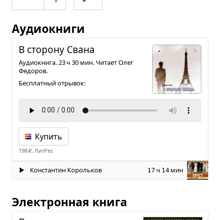
Аудиокниги
В сто­рону Свана
Аудиокнига. 23 ч 30 мин. Читает Олег
Федоров.
Бесплатный отрывок:
Купить
198 ₽, ЛитРес
Константин Корольков
ч
мин
17
14
Электронная книга