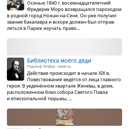
Осе­нью 1840 г. восем­на­дца­ти­лет­ний
Фре­де­рик Моро воз­вра­щался паро­хо­дом
в род­ной город Ножан-на-Сене. Он уже полу­чил
зва­ние бака­лавра и вскоре дол­жен был отправ­
ляться в Париж изу­чать право...
Биб­лио­тека моего дяди
Родольф Тёпфер · повесть
Действие про­ис­хо­дит в начале XIX в.
Повест­во­ва­ние ведётся от лица глав­ного
героя. В уединён­ном квар­тале Женевы, в доме,
рас­по­ло­жен­ном близ собора Свя­того Павла
и епи­ско­паль­ной тюрьмы, ...