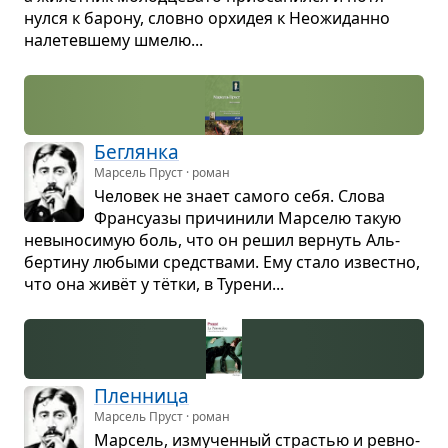
нулся к барону, словно орхи­дея к Неожи­данно
нале­тев­шему шмелю...
Бег­лянка
Марсель Пруст · роман
Чело­век не знает самого себя. Слова
Фран­с­у­азы при­чи­нили Мар­селю такую
невы­но­си­мую боль, что он решил вер­нуть Аль­
бер­тину любыми сред­ствами. Ему стало известно,
что она живёт у тётки, в Турени...
Плен­ница
Марсель Пруст · роман
Мар­сель, изму­чен­ный стра­стью и рев­но­