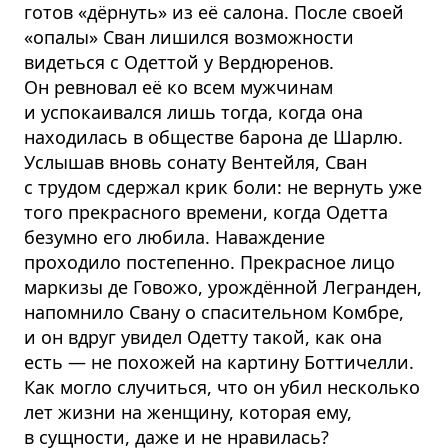
готов «дёрнуть» из её салона. После своей
«опалы» Сван лишился возможности
видеться с Одеттой у Вердюренов.
Он ревновал её ко всем мужчинам
и успокаивался лишь тогда, когда она
находилась в обществе барона де Шарлю.
Услышав вновь сонату Вентейля, Сван
с трудом сдержал крик боли: не вернуть уже
того прекрасного времени, когда Одетта
безумно его любила. Наваждение
проходило постепенно. Прекрасное лицо
маркизы де Говожо, урождённой Легранден,
напомнило Свану о спасительном Комбре,
и он вдруг увидел Одетту такой, как она
есть — не похожей на картину Боттичелли.
Как могло случиться, что он убил несколько
лет жизни на женщину, которая ему,
в сущности, даже и не нравилась?