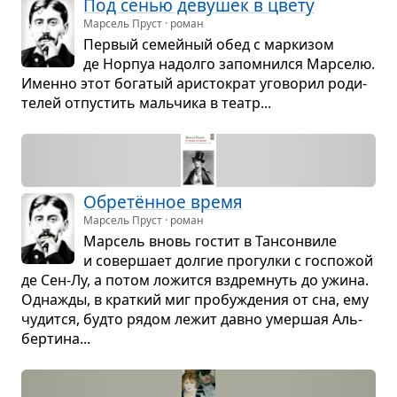
Под сенью деву­шек в цвету
Марсель Пруст · роман
Пер­вый семей­ный обед с мар­ки­зом
де Нор­пуа надолго запо­мнился Мар­селю.
Именно этот бога­тый ари­сто­крат уго­во­рил роди­
те­лей отпу­стить маль­чика в театр...
Обретён­ное время
Марсель Пруст · роман
Мар­сель вновь гостит в Тан­сон­виле
и совер­шает дол­гие про­гулки с гос­по­жой
де Сен-Лу, а потом ложится вздрем­нуть до ужина.
Одна­жды, в крат­кий миг про­бу­жде­ния от сна, ему
чудится, будто рядом лежит давно умер­шая Аль­
бер­тина...