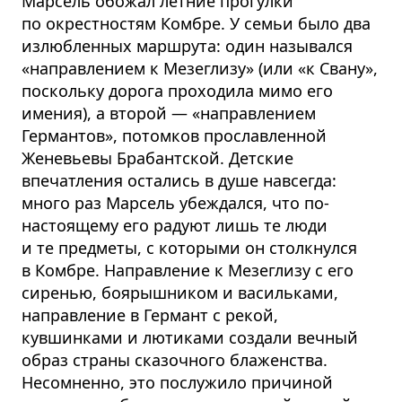
Марсель обожал летние прогулки
по окрестностям Комбре. У семьи было два
излюбленных маршрута: один назывался
«направлением к Мезеглизу» (или «к Свану»,
поскольку дорога проходила мимо его
имения), а второй — «направлением
Германтов», потомков прославленной
Женевьевы Брабантской. Детские
впечатления остались в душе навсегда:
много раз Марсель убеждался, что по-
настоящему его радуют лишь те люди
и те предметы, с которыми он столкнулся
в Комбре. Направление к Мезеглизу с его
сиренью, боярышником и васильками,
направление в Германт с рекой,
кувшинками и лютиками создали вечный
образ страны сказочного блаженства.
Несомненно, это послужило причиной