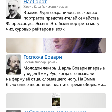
Нао­бо­рот
Жорис-Карл Гюисманс · роман
В замке Лурп сохра­ни­лось несколько
пор­тре­тов пред­ста­ви­те­лей семейства
Фло­рес­сас дез Эссент. Это были пор­треты могу­
чих, суро­вых рейта­ров и вояк...
Гос­пожа Бовари
Гюстав Флобер · роман
Моло­дой лекарь Шарль Бовари впер­вые
уви­дел Эмму Руо, когда его вызвали
на ферму её отца, сло­мав­шего ногу. На Эмме
было синее шер­стя­ное пла­тье с тремя обор­ками...