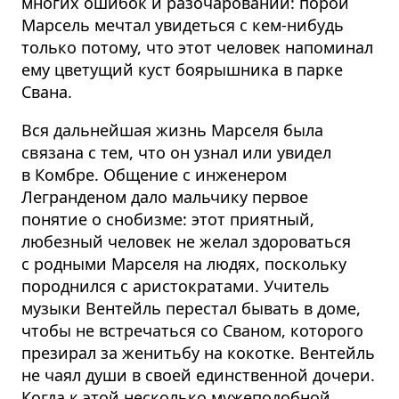
многих ошибок и разочарований: порой
Марсель мечтал увидеться с кем-нибудь
только потому, что этот человек напоминал
ему цветущий куст боярышника в парке
Свана.
Вся дальнейшая жизнь Марселя была
связана с тем, что он узнал или увидел
в Комбре. Общение с инженером
Легранденом дало мальчику первое
понятие о снобизме: этот приятный,
любезный человек не желал здороваться
с родными Марселя на людях, поскольку
породнился с аристократами. Учитель
музыки Вентейль перестал бывать в доме,
чтобы не встречаться со Сваном, которого
презирал за женитьбу на кокотке. Вентейль
не чаял души в своей единственной дочери.
Когда к этой несколько мужеподобной