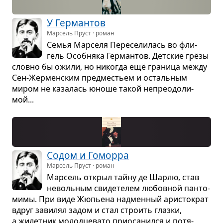
У Гер­ман­тов
Марсель Пруст · роман
Семья Мар­селя Пере­се­ли­лась во фли­
гель Особ­няка Гер­ман­тов. Дет­ские грёзы
словно бы ожили, но нико­гда ещё гра­ница между
Сен-Жер­мен­ским пред­ме­стьем и осталь­ным
миром не каза­лась юноше такой непре­одо­ли­
мой...
Содом и Гоморра
Марсель Пруст · роман
Мар­сель открыл тайну де Шарлю, став
неволь­ным сви­де­те­лем любов­ной пан­то­
мимы. При виде Жюпьена над­мен­ный ари­сто­крат
вдруг зави­лял задом и стал стро­ить глазки,
а жилет­ник молод­це­вато при­о­са­нился и потя­