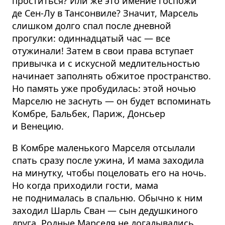
проститься? Или же это имение госпожи
де Сен-Лу в Тансонвиле? Значит, Марсель
слишком долго спал после дневной
прогулки: одиннадцатый час — все
отужинали! Затем в свои права вступает
привычка и с искусной медлительностью
начинает заполнять обжитое пространство.
Но память уже пробудилась: этой ночью
Марселю не заснуть — он будет вспоминать
Комбре, Бальбек, Париж, Донсьер
и Венецию.
В Комбре маленького Марселя отсылали
спать сразу после ужина, И мама заходила
на минутку, чтобы поцеловать его на ночь.
Но когда приходили гости, мама
не поднималась в спальню. Обычно к ним
заходил Шарль Сван — сын дедушкиного
друга. Родные Марселя не догадывались,