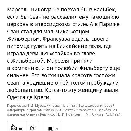
Марсель никогда не поехал бы в Бальбек,
если бы Сван не расхвалил ему тамошнюю
церковь в «персидском» стиле. А в Париже
Сван стал для мальчика «отцом
Жильберты». Франсуаза водила своего
питомца гулять на Елисейские поля, где
играла девичья «стайка» во главе
с Жильбертой. Марселя приняли
в компанию, и он полюбил Жильберту ещё
сильнее. Его восхищала красота госпожи
Сван, а ходившие о ней толки пробуждали
любопытство. Когда-то эту женщину звали
Одетта де Креси.
Пересказала
Е. Д. Мурашкинцева
. Источник: Все шедевры мировой
литературы в кратком изложении. Сюжеты и характеры. Зарубежная
литература XX века / Ред. и сост. В. И. Новиков. — М. : Олимп : ACT, 1997.
👍
👎
💬
86
4