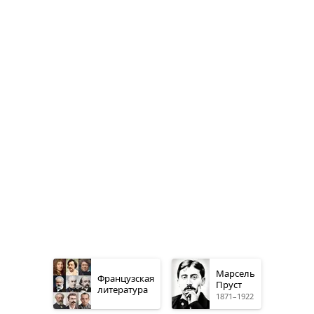
Марсель
Французская
Пруст
литература
1871–1922