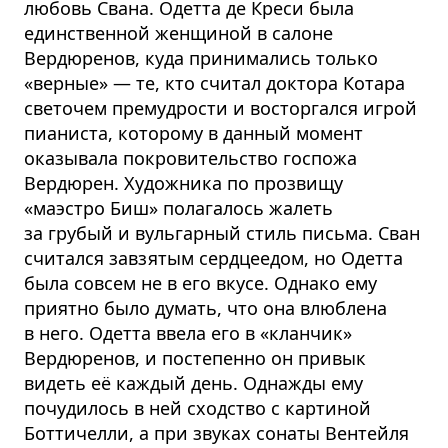
любовь Свана. Одетта де Креси была
единственной женщиной в салоне
Вердюренов, куда принимались только
«верные» — те, кто считал доктора Котара
светочем премудрости и восторгался игрой
пианиста, которому в данный момент
оказывала покровительство госпожа
Вердюрен. Художника по прозвищу
«маэстро Биш» полагалось жалеть
за грубый и вульгарный стиль письма. Сван
считался завзятым сердцеедом, но Одетта
была совсем не в его вкусе. Однако ему
приятно было думать, что она влюблена
в него. Одетта ввела его в «кланчик»
Вердюренов, и постепенно он привык
видеть её каждый день. Однажды ему
почудилось в ней сходство с картиной
Боттичелли, а при звуках сонаты Вентейля