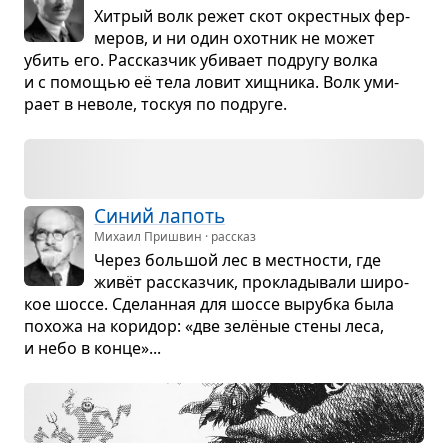
Хит­рый волк режет скот окрест­ных фер­
ме­ров, и ни один охот­ник не может
убить его. Рас­сказ­чик уби­вает подругу волка
и с помо­щью её тела ловит хищ­ника. Волк уми­
рает в неволе, тоскуя по подруге.
Синий лапоть
Михаил Пришвин · рассказ
Через боль­шой лес в мест­но­сти, где
живёт рас­сказ­чик, про­кла­ды­вали широ­
кое шоссе. Сде­лан­ная для шоссе вырубка была
похожа на кори­дор: «две зелё­ные стены леса,
и небо в конце»...