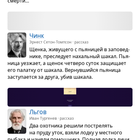
смерти...
Чинк
Эрнест Сетон-Томпсон · рассказ
Щенка, живу­щего с пья­ни­цей в запо­вед­
нике, пре­сле­дует нахаль­ный шакал. Пья­
ница уез­жает, а щенок чет­веро суток защи­щает
его палатку от шакала. Вер­нув­шийся пья­ница
засту­па­ется за друга, убив шакала.
Льгов
Иван Тургенев · рассказ
Два охот­ника решили постре­лять
на пруду уток, взяли лодку у мест­ного
рыбака и наняли помощ­ника. Пол­ная лодка дичи