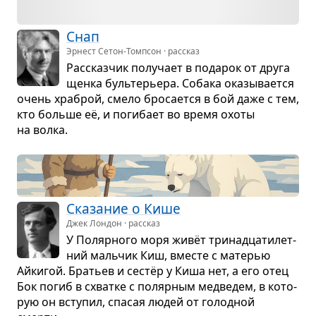
Снап
Эрнест Сетон-Томпсон · рассказ
Рас­сказ­чик полу­чает в пода­рок от друга
щенка буль­те­рьера. Собака ока­зы­ва­ется
очень хра­брой, смело бро­са­ется в бой даже с тем,
кто больше её, и поги­бает во время охоты
на волка.
Ска­за­ние о Кише
Джек Лондон · рассказ
У Поляр­ного моря живёт три­на­дца­ти­лет­
ний маль­чик Киш, вме­сте с мате­рью
Айки­гой. Бра­тьев и сестёр у Киша нет, а его отец
Бок погиб в схватке с поляр­ным мед­ве­дем, в кото­
рую он всту­пил, спа­сая людей от голод­ной