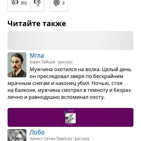
👍
👎
💬
392
3
Читайте также
Мгла
Борис Зайцев · рассказ
Муж­чина охо­тился на волка. Целый день
он пре­сле­до­вал зверя по бес­крайним
мрач­ным сне­гам и нако­нец убил. Ночью, стоя
на бал­коне, муж­чина смот­рел в тем­ноту и без­раз­
лично и рав­но­душно вспо­ми­нал охоту.
Лобо
Эрнест Сетон-Томпсон · рассказ