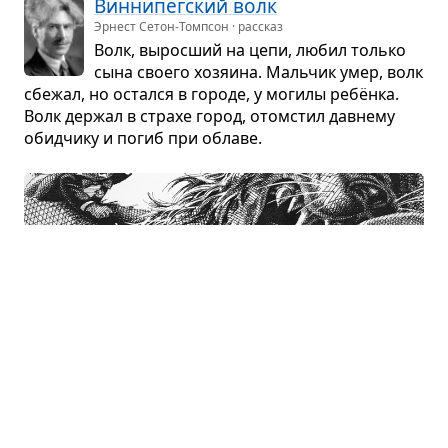
Вин­ни­пег­ский волк
Эрнест Сетон-Томпсон · рассказ
Волк, вырос­ший на цепи, любил только
сына сво­его хозя­ина. Маль­чик умер, волк
сбе­жал, но остался в городе, у могилы ребёнка.
Волк дер­жал в страхе город, ото­мстил дав­нему
обид­чику и погиб при облаве.
Само­от­вер­жен­ный заяц
Салтыков-Щедрин · сказка
Волк ловит зайца и решает съесть,
но потом отпус­кает попро­щаться с неве­
стой, оста­вив в залож­ни­ках заячьего друга. Вме­
сто того чтобы сбе­жать, заяц покорно воз­вра­ща­
ется в вол­чий плен.
Что ещё пересказать?