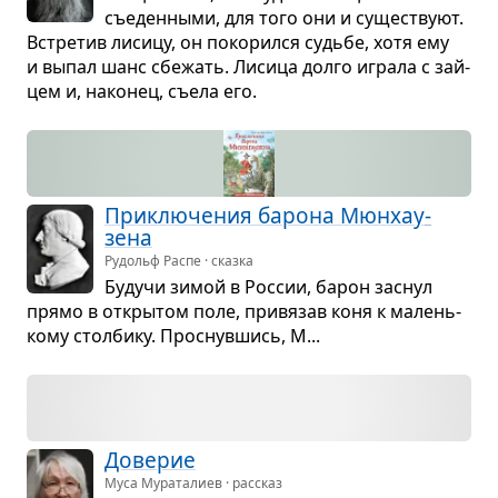
съе­ден­ными, для того они и суще­ствуют.
Встре­тив лисицу, он поко­рился судьбе, хотя ему
и выпал шанс сбе­жать. Лисица долго играла с зай­
цем и, нако­нец, съела его.
При­клю­че­ния барона Мюн­ха­у­
зена
Рудольф Распе · сказка
Будучи зимой в Рос­сии, барон заснул
прямо в откры­том поле, при­вя­зав коня к малень­
кому стол­бику. Про­снув­шись, М...
Дове­рие
Муса Мураталиев · рассказ