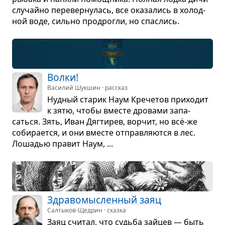
слу­чайно пере­вер­ну­лась, все ока­за­лись в холод­
ной воде, сильно продро­гли, но спа­слись.
Волки!
Василий Шукшин · рассказ
Нуд­ный ста­рик Наум Кре­че­тов при­хо­дит
к зятю, чтобы вме­сте дро­вами запа­
саться. Зять, Иван Дяг­ти­рев, вор­чит, но всё-же
соби­ра­ется, и они вме­сте отправ­ля­ются в лес.
Лоша­дью пра­вит Наум, ...
Здра­во­мыс­лен­ный заяц
Салтыков-Щедрин · сказка
Заяц счи­тал, что судьба зай­цев — быть