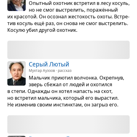
Опыт­ный охот­ник встре­тил в лесу косуль,
но не смог выстре­лить, поражён­ный
их кра­со­той. Он осо­знал жесто­кость охоты. Встре­
тив косуль ещё раз, он снова не смог выстре­лить.
Косулю убил дру­гой охот­ник.
Серый Лютый
Мухтар Ауэзов · рассказ
Маль­чик при­ю­тил вол­чонка. Окреп­нув,
зверь сбе­жал от людей и охо­тился
в степи. Одна­жды он хотел напасть на скот,
но встре­тил маль­чика, кото­рый его выра­стил.
Не изме­нив своим инстинк­там, он загрыз его.