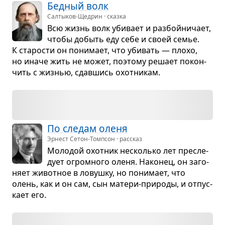
Бед­ный волк
Салтыков-Щедрин · сказка
Всю жизнь волк уби­вает и раз­бойни­чает,
чтобы добыть еду себе и своей семье.
К ста­ро­сти он пони­мает, что уби­вать — плохо,
но иначе жить не может, поэтому решает покон­
чить с жиз­нью, сдав­шись охот­ни­кам.
По сле­дам оленя
Эрнест Сетон-Томпсон · рассказ
Моло­дой охот­ник несколько лет пре­сле­
дует огром­ного оленя. Нако­нец, он заго­
няет живот­ное в ловушку, но пони­мает, что
олень, как и он сам, сын матери-при­роды, и отпус­
кает его.