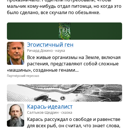
маль­чик кому-нибудь отдал питомца, но когда это
было сде­лано, все ску­чали по обе­зьянке.
Эго­и­стич­ный ген
Ричард Докинз · наука
Все живые орга­низмы на Земле, вклю­чая
рас­те­ния, пред­став­ляют собой слож­ные
«машины», создан­ные генами...
Партнёрский пересказ
Карась-иде­а­лист
Салтыков-Щедрин · сказка
Карась рас­су­ждал о сво­боде и равен­стве
для всех рыб, он счи­тал, что знает слова,