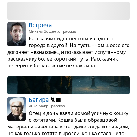
Встреча
Михаил Зощенко · рассказ
Рас­сказ­чик идёт пеш­ком из одного
города в дру­гой. На пустын­ном шоссе его
дого­няет незна­ко­мец и пока­зы­вает испу­ган­ному
рас­сказ­чику более корот­кий путь. Рас­сказ­чик
не верит в бес­ко­ры­стие незна­комца.
Багира
🐈‍⬛
Янка Мавр · рассказ
Отец и дочь взяли домой улич­ную кошку
с котя­тами. Кошка была образ­цо­вой
мате­рью и наве­щала котят даже когда их раз­дали,
но как только котята выросли, кошка стала непо­