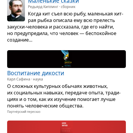
Малень­кие сказки
Редьярд Киплинг · сборник
Когда кит съел всю рыбу, малень­кая хит­
рая рыбка опи­сала ему всю пре­лесть
закуски-чело­века и рас­ска­зала, где его найти,
но пре­ду­пре­дила, что чело­век — бес­по­койное
созда­ние...
Вос­пи­та­ние дико­сти
Карл Сафина · наука
О слож­ных куль­тур­ных обы­чаях живот­ных,
их соци­аль­ных навы­ках, пере­даче опыта, тра­ди­
циях и о том, как их изу­че­ние помо­гает лучше
понять чело­ве­че­ские обще­ства.
Партнёрский пересказ