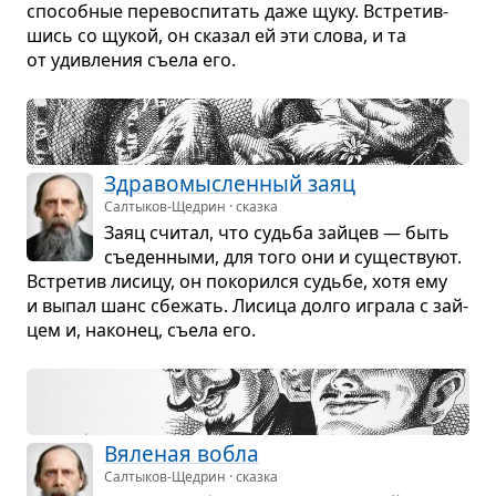
спо­соб­ные пере­вос­пи­тать даже щуку. Встре­тив­
шись со щукой, он ска­зал ей эти слова, и та
от удив­ле­ния съела его.
Здра­во­мыс­лен­ный заяц
Салтыков-Щедрин · сказка
Заяц счи­тал, что судьба зай­цев — быть
съе­ден­ными, для того они и суще­ствуют.
Встре­тив лисицу, он поко­рился судьбе, хотя ему
и выпал шанс сбе­жать. Лисица долго играла с зай­
цем и, нако­нец, съела его.
Вяле­ная вобла
Салтыков-Щедрин · сказка