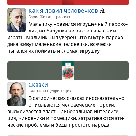
Как я ловил чело­веч­ков
🚢
Борис Житков · рассказ
Маль­чику нра­вился игру­шеч­ный паро­хо­
дик, но бабушка не раз­ре­шала с ним
играть. Маль­чик был уве­рен, что вну­три паро­хо­
дика живут малень­кие чело­вечки, вся­че­ски
пытался их поймать и сло­мал игрушку.
Сказки
Салтыков-Щедрин · цикл
В сати­ри­че­ских сказ­ках ино­ска­за­тельно
опи­сы­ва­ются чело­ве­че­ские пороки,
высме­и­ва­ется власть, либе­раль­ная интел­ли­ген­
ция, чинов­ники и поме­щики, затра­ги­ва­ются эти­
че­ские про­блемы и беды про­стого народа.