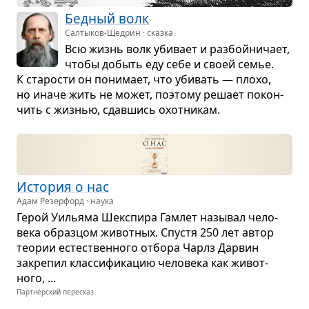
Бед­ный волк
Салтыков-Щедрин · сказка
Всю жизнь волк уби­вает и раз­бойни­чает,
чтобы добыть еду себе и своей семье.
К ста­ро­сти он пони­мает, что уби­вать — плохо,
но иначе жить не может, поэтому решает покон­
чить с жиз­нью, сдав­шись охот­ни­кам.
Исто­рия о нас
Адам Резерфорд · наука
Герой Уильяма Шекс­пира Гам­лет назы­вал чело­
века образ­цом живот­ных. Спу­стя 250 лет автор
тео­рии есте­ствен­ного отбора Чарлз Дар­вин
закре­пил клас­си­фи­ка­цию чело­века как живот­
ного, ...
Партнёрский пересказ