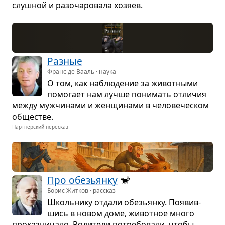
слуш­ной и разо­ча­ро­вала хозяев.
Раз­ные
Франс де Вааль · наука
О том, как наблю­де­ние за живот­ными
помо­гает нам лучше пони­мать отли­чия
между муж­чи­нами и жен­щи­нами в чело­ве­че­ском
обще­стве.
Партнёрский пересказ
Про обе­зьянку
🐒
Борис Житков · рассказ
Школь­нику отдали обе­зьянку. Появив­
шись в новом доме, живот­ное много
про­каз­ни­чало. Роди­тели потре­бо­вали, чтобы