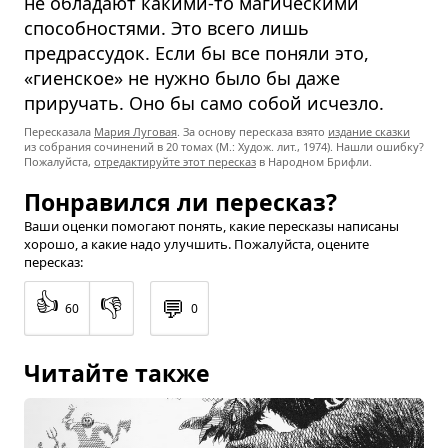
не обладают какими-то магическими
способностями. Это всего лишь
предрассудок. Если бы все поняли это,
«гиенское» не нужно было бы даже
приручать. Оно бы само собой исчезло.
Пересказала
Мария Луговая
. За основу пересказа взято
издание сказки
из собрания сочинений в 20 томах (М.: Худож. лит., 1974). Нашли ошибку?
Пожалуйста,
отредактируйте этот пересказ
в Народном Брифли.
Понравился ли пересказ?
Ваши оценки помогают понять, какие пересказы написаны
хорошо, а какие надо улучшить. Пожалуйста, оцените
пересказ:
👍
👎
💬
60
0
Читайте также