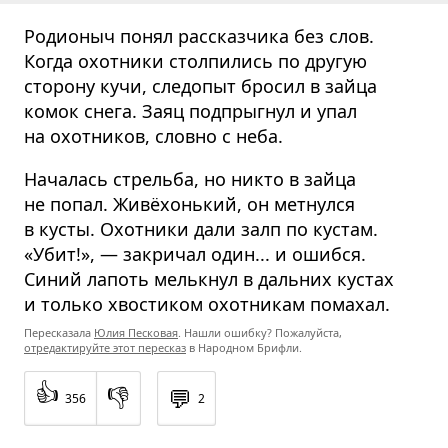
Родионыч понял рассказчика без слов.
Когда охотники столпились по другую
сторону кучи, следопыт бросил в зайца
комок снега. Заяц подпрыгнул и упал
на охотников, словно с неба.
Началась стрельба, но никто в зайца
не попал. Живёхонький, он метнулся
в кусты. Охотники дали залп по кустам.
«Убит!», — закричал один... и ошибся.
Синий лапоть мелькнул в дальних кустах
и только хвостиком охотникам помахал.
Пересказала
Юлия Песковая
. Нашли ошибку? Пожалуйста,
отредактируйте этот пересказ
в Народном Брифли.
👍
👎
💬
356
2