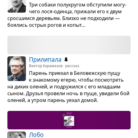
Три собаки полу­кру­гом обсту­пили могу­
чего лося-одинца, при­жали его к двум
срос­шимся дере­вьям. Близко не под­хо­дили —
боя­лись острых рогов и копыт...
При­ли­пала
🌲
Виктор Карамазов · рассказ
Парень при­е­хал в Бело­веж­скую пущу
к зна­ко­мому егерю, чтобы посмот­реть
на диких оле­ней, и подру­жился с его млад­шим
сыном. Дру­зья про­вели ночь в пуще, уви­дели бой
оле­ней, а утром парень уехал домой.
Лобо