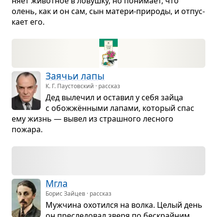
няет живот­ное в ловушку, но пони­мает, что
олень, как и он сам, сын матери-при­роды, и отпус­
кает его.
Заячьи лапы
К. Г. Паустовский · рассказ
Дед выле­чил и оста­вил у себя зайца
с обо­ж­жён­ными лапами, кото­рый спас
ему жизнь — вывел из страш­ного лес­ного
пожара.
Мгла
Борис Зайцев · рассказ
Муж­чина охо­тился на волка. Целый день
он пре­сле­до­вал зверя по бес­крайним