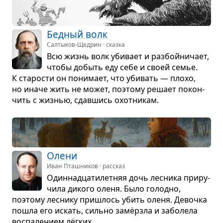
Бед­ный волк
Салтыков-Щедрин · сказка
Всю жизнь волк уби­вает и раз­бойни­чает,
чтобы добыть еду себе и своей семье.
К ста­ро­сти он пони­мает, что уби­вать — плохо,
но иначе жить не может, поэтому решает покон­
чить с жиз­нью, сдав­шись охот­ни­кам.
Олени
Иван Пташников · рассказ
Один­надца­ти­лет­няя дочь лес­ника при­ру­
чила дикого оленя. Было голодно,
поэтому лес­нику при­шлось убить оленя. Девочка
пошла его искать, сильно замёрзла и забо­лела
вос­па­ле­нием лёг­ких.