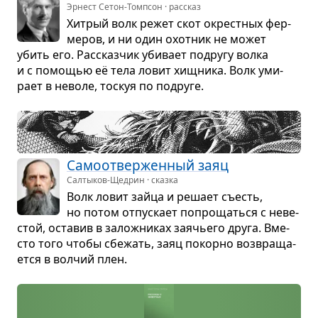
Эрнест Сетон-Томпсон · рассказ
Хит­рый волк режет скот окрест­ных фер­
ме­ров, и ни один охот­ник не может
убить его. Рас­сказ­чик уби­вает подругу волка
и с помо­щью её тела ловит хищ­ника. Волк уми­
рает в неволе, тоскуя по подруге.
Само­от­вер­жен­ный заяц
Салтыков-Щедрин · сказка
Волк ловит зайца и решает съесть,
но потом отпус­кает попро­щаться с неве­
стой, оста­вив в залож­ни­ках заячьего друга. Вме­
сто того чтобы сбе­жать, заяц покорно воз­вра­ща­
ется в вол­чий плен.