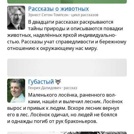
Рас­сказы о живот­ных
Эрнест Сетон-Томпсон · цикл рассказов
В два­дцати рас­ска­зах рас­кры­ва­ются
тайны при­роды и опи­сы­ва­ются повадки
живот­ных, наделён­ных яркой инди­ви­ду­аль­но­
стью. Рас­сказы учат спра­вед­ли­во­сти и береж­ному
отно­ше­нию к окру­жа­ю­щему нас миру.
Губа­стый
🦌
Генрих Далидович · рассказ
Малень­кого лосёнка, ранен­ного вол­
ками, нашёл и выле­чил лес­ник. Лосёнок
вырос и при­вык к людям. Вскоре лес­ник вер­нул
его в лес. Лосёнок оди­чал, но людей не боялся
и одна­жды погиб от рук бра­ко­нье­ров.