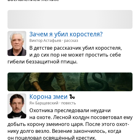
Зачем я убил коро­стеля?
Виктор Астафьев · рассказ
В дет­стве рас­сказ­чик убил коро­стеля,
и до сих пор не может про­стить себе
гибели без­за­щит­ной птицы.
Корона змеи
🐍
Ян Барщевский · повесть
Охот­ника пре­сле­до­вали неудачи
на охоте. Лес­ной кол­дун посо­ве­то­вал ему
добыть корону зме­и­ного царя. После этого охот­
нику долго везло. Везе­ние закон­чи­лось, когда
он поце­ло­вал освящён­ный кре­стик.