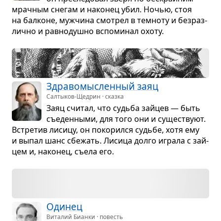
мрач­ным сне­гам и нако­нец убил. Ночью, стоя
на бал­коне, муж­чина смот­рел в тем­ноту и без­раз­
лично и рав­но­душно вспо­ми­нал охоту.
Здра­во­мыс­лен­ный заяц
Салтыков-Щедрин · сказка
Заяц счи­тал, что судьба зай­цев — быть
съе­ден­ными, для того они и суще­ствуют.
Встре­тив лисицу, он поко­рился судьбе, хотя ему
и выпал шанс сбе­жать. Лисица долго играла с зай­
цем и, нако­нец, съела его.
Оди­нец
Виталий Бианки · повесть