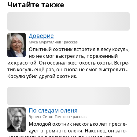
Читайте также
Дове­рие
Муса Мураталиев · рассказ
Опыт­ный охот­ник встре­тил в лесу косуль,
но не смог выстре­лить, поражён­ный
их кра­со­той. Он осо­знал жесто­кость охоты. Встре­
тив косуль ещё раз, он снова не смог выстре­лить.
Косулю убил дру­гой охот­ник.
По сле­дам оленя
Эрнест Сетон-Томпсон · рассказ
Моло­дой охот­ник несколько лет пре­сле­
дует огром­ного оленя. Нако­нец, он заго­