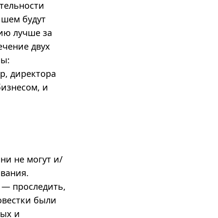
ятельности
йшем будут
ию лучше за
ечение двух
ры:
р, директора
бизнесом, и
ни не могут и/
вания.
 — проследить,
овестки были
ных и