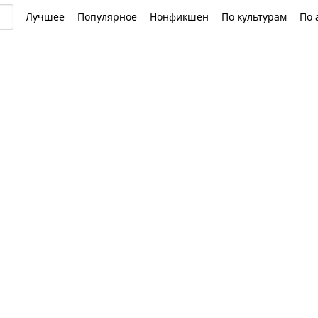
Лучшее
Популярное
Нонфикшен
По культурам
По 