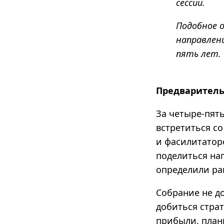
сессии.
Подобное 
направлен
пять лет.
Предваритель
За четыре-пят
встретиться с
и фасилитатор
поделиться на
определили ра
Собрание не д
добиться страт
прибыли, план