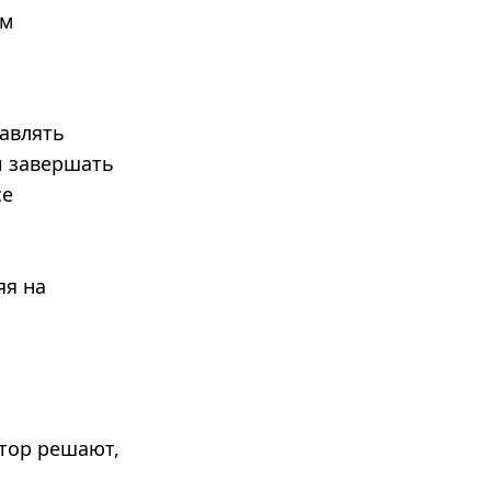
им
авлять
и завершать
се
яя на
ктор решают,