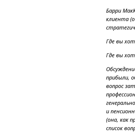
Барри Мак
клиента (о
стратегиче
Где вы хо
Где вы хот
Обсуждени
прибыли, о
вопрос за
профессио
генеральн
и пенсионн
(она, как 
список воп