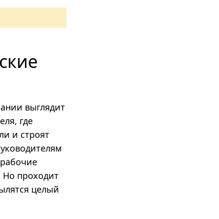
ские
ании выглядит
еля, где
и и строят
руководителям
 рабочие
. Но проходит
пылятся целый