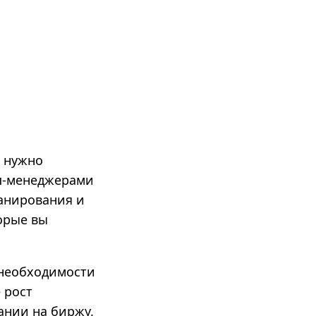
я нужно
оп-менеджерами
ланирования и
орые вы
 необходимости
 рост
ании на биржу.