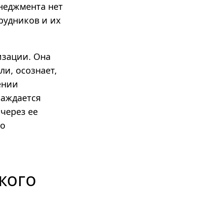
енеджмента нет
рудников и их
изации. Она
ли, осознает,
ении
саждается
 через ее
го
кого