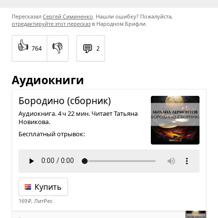
Пересказал
Сергей Симиненко
. Нашли ошибку? Пожалуйста,
отредактируйте этот пересказ
в Народном Брифли.
👍
👎
💬
764
2
Аудиокниги
Боро­дино (сбор­ник)
Аудиокнига. 4 ч 22 мин. Читает Татьяна
Новикова.
Бесплатный отрывок:
Купить
169 ₽, ЛитРес