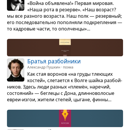
«Война объ­яв­лена!» Пер­вая миро­вая.
«Наша рота в резерве». «Наш воз­раст?
мы все раз­ного воз­раста. Наш полк — резерв­ный;
его после­до­ва­тельно попол­няли под­креп­ле­ния —
то кад­ро­вые части, то опол­ченцы»...
Бра­тья раз­бой­ники
Александр Пушкин · поэма
Как стая воро­нов «на груды тле­ю­щих
костей», сле­та­ется к Волге шайка раз­бой­
ни­ков. Здесь люди раз­ных «племён, наре­чий,
состо­я­ний» — бег­лецы с Дона, длин­но­во­ло­сые
евреи-изгои, жители сте­пей, цыгане, финны...