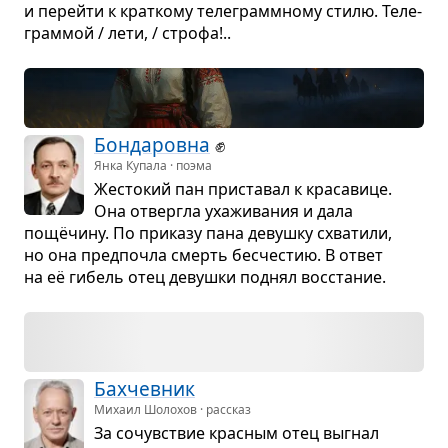
и перейти к крат­кому теле­грамм­ному стилю. Теле­
грам­мой / лети, / строфа!..
Бон­да­ровна
✊
Янка Купала · поэма
Жесто­кий пан при­ста­вал к кра­са­вице.
Она отвергла уха­жи­ва­ния и дала
пощёчину. По при­казу пана девушку схва­тили,
но она пред­по­чла смерть бес­че­стию. В ответ
на её гибель отец девушки под­нял вос­ста­ние.
Бах­чев­ник
Михаил Шолохов · рассказ
За сочув­ствие крас­ным отец выгнал