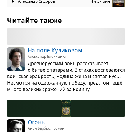
Александр Сидоров
ч
мин
4
17
Читайте также
На поле Кули­ко­вом
Александр Блок · цикл
Древ­не­рус­ский воин рас­ска­зы­вает
о битве с тата­рами. В сти­хах вос­пе­ва­ются
воин­ская хра­брость, Родина-жена и свя­тая Русь.
Несмотря на одер­жан­ную победу, пред­стоит ещё
много вели­ких сра­же­ний за Родину.
Огонь
Анри Барбюс · роман