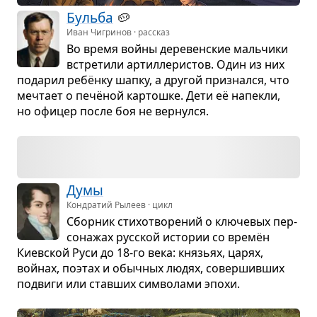
Бульба
🥔
Иван Чигринов · рассказ
Во время войны дере­вен­ские маль­чики
встре­тили артил­ле­ри­стов. Один из них
пода­рил ребёнку шапку, а дру­гой при­знался, что
меч­тает о печё­ной кар­тошке. Дети её напекли,
но офи­цер после боя не вер­нулся.
Думы
Кондратий Рылеев · цикл
Сбор­ник сти­хо­тво­ре­ний о клю­че­вых пер­
со­на­жах рус­ской исто­рии со времён
Киев­ской Руси до 18-го века: кня­зьях, царях,
войнах, поэтах и обыч­ных людях, совер­шив­ших
подвиги или став­ших сим­во­лами эпохи.