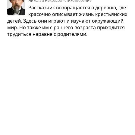
Николай Некрасов · стихотворение
Рас­сказ­чик воз­вра­ща­ется в деревню, где
кра­сочно опи­сы­вает жизнь кре­стьян­ских
детей. Здесь они играют и изу­чают окру­жа­ю­щий
мир. Но также им с ран­него воз­раста при­хо­дится
тру­диться наравне с роди­те­лями.
Пар­тия на бильярде
Альфонс Доде · рассказ
Вме­сто того, чтобы руко­во­дить ходом
сра­же­ния, мар­шал играет в штабе пар­
тию на бильярде. Сра­же­ние в итоге про­играно,
армия отсту­пает, не дождав­шись при­ка­зов коман­
дира, но свою пар­тию мар­шал выиграл.
Что ещё пересказать?
В первую очередь мы пересказываем то, что просят