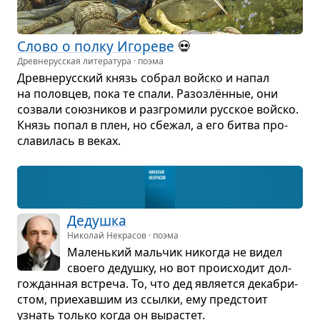
Слово о полку Иго­реве
💀
Древне­русская литература · поэма
Древ­не­рус­ский князь собрал войско и напал
на полов­цев, пока те спали. Разо­злён­ные, они
созвали союз­ни­ков и раз­гро­мили рус­ское войско.
Князь попал в плен, но сбе­жал, а его битва про­
сла­ви­лась в веках.
Дедушка
Николай Некрасов · поэма
Малень­кий маль­чик нико­гда не видел
сво­его дедушку, но вот про­ис­хо­дит дол­
го­ждан­ная встреча. То, что дед явля­ется дека­бри­
стом, при­е­хав­шим из ссылки, ему пред­стоит
узнать только когда он выра­стет.