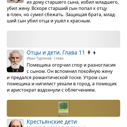
из дому стар­шего сына, избил млад­шего,
убил жену. Вскоре стар­ший сын попал к отцу
в плен, но сумел сбе­жать. Защи­щая брата, млад­
ший сын убил отца и ушёл к крас­ным.
Отцы и дети. Глава 11
👨‍👦
Иван Тургенев · глава
Поме­щика огор­чил спор и раз­но­гла­сия
с сыном. Он вспо­мнил покой­ную жену
и пре­дался роман­ти­че­ской тоске. Утром сын
поме­щика и ниги­лист уехали в город, а поме­щик
и ари­сто­крат вздох­нули с облег­че­нием.
Кре­стьян­ские дети