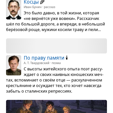
Косцы
🌾
Иван Бунин · рассказ
Это было давно, в той жизни, кото­рая
«не вер­нётся уже вовеки». Рас­сказ­чик
шёл по боль­шой дороге, а впе­реди, в неболь­шой
берёзо­вой роще, мужики косили траву и пели...
По праву памяти
🕯
А. Т. Твардовский · поэма
С высоты житейского опыта поэт рас­су­
ждает о своих наив­ных юно­ше­ских меч­
тах, вспо­ми­нает о своём отце — рас­ку­ла­чен­ном
кре­стья­нине и осу­ждает тех, кто хочет навсе­гда
забыть о ста­лин­ских репрес­сиях.