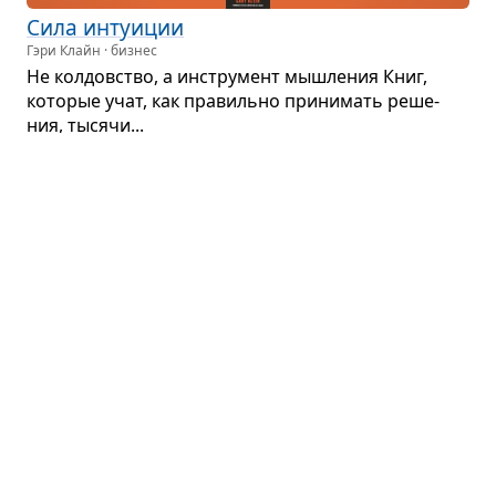
Сила инту­и­ции
Гэри Клайн · бизнес
Не кол­дов­ство, а инстру­мент мыш­ле­ния Книг,
кото­рые учат, как пра­вильно при­ни­мать реше­
ния, тысячи...
Партнёрский пересказ
5 эле­мен­тов эффек­тив­ного мыш­ле­ния
Эдвард Бергер · психология
О тех­ни­ках раз­ви­тия эффек­тив­ного мыш­ле­ния.
Партнёрский пересказ
Без гра­ниц
Джим Квик · продуктивность