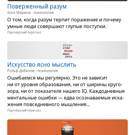
Повер­жен­ный разум
Хосе Марина · психология
О том, когда разум тер­пит пора­же­ние и почему
умные люди совер­шают глу­пые поступки.
Партнёрский пересказ
Искус­ство ясно мыс­лить
Рольф Добелли · психология
Оши­ба­емся мы регу­лярно. Это не зави­сит
ни от уровня обра­зо­ва­ния, ни от ширины кру­го­
зора, ни от пока­за­теля нашего IQ. Каж­до­днев­ные
мен­таль­ные ошибки — едва осо­зна­ва­е­мые иска­
же­ния повсе­­днев­ного мыш­ле­ния...
Партнёрский пересказ