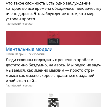
Что такое слож­ность Есть одно заблу­жде­ние,
кото­рое во все вре­мена обхо­ди­лось чело­ве­че­ству
очень дорого. Это заблу­жде­ние о том, что мир
устроен про­сто...
Партнёрский пересказ
Мен­таль­ные модели
Шейн Пэрриш · психология
Люди склонны под­хо­дить к реше­нию про­блем
доста­точно без­думно, на авось. Мы редко не заду­
мы­ва­емся, как именно мыс­лим — про­сто стре­
мимся как можно ско­рее спра­виться с зада­чей
и забыть о ней...
Партнёрский пересказ