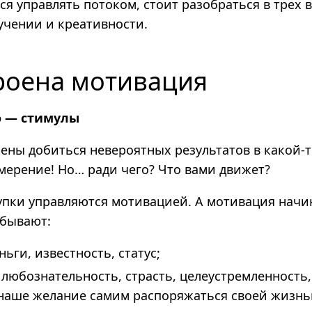
я управлять потоком, стоит разобраться в трех 
учении и креативности.
троена мотивация
о — стимулы
ены добиться невероятных результатов в какой-т
мерение! Но… ради чего? Что вами движет?
упки управляются мотивацией. А
мотивация начин
бывают:
ьги, известность, статус;
 любознательность, страсть, целеустремленность,
наше желание самим распоряжаться своей жизнь