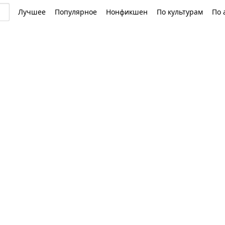
Лучшее
Популярное
Нонфикшен
По культурам
По 