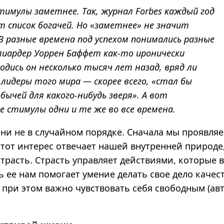
имулы заметнее. Так, журнал Forbes каждый год
 список богачей. Но «заметнее» не значит
В разные времена под успехом понимались разные
лиардер Уоррен Баффет как-то иронически
одись он несколько тысяч лет назад, вряд ли
 лидеры того мира — скорее всего, «стал бы
бычей для какого-нибудь зверя». А вот
 стимулы одни и те же во все времена.
ни не в случайном порядке. Сначала мы проявляе
этот интерес отвечает нашей внутренней природе,
страсть. Страсть управляет действиями, которые в
ь ее нам помогает умение делать свое дело качес
И при этом важно чувствовать себя свободным (ав