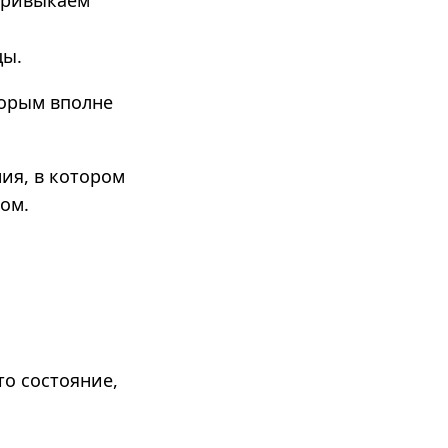
привыкаем
цы.
торым вполне
ия, в котором
ом.
то состояние,