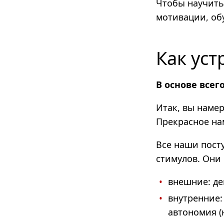
Чтобы научитьс
мотивации, об
Как ус
В основе всег
Итак, вы намер
Прекрасное на
Все наши пост
стимулов
.
Они 
внешние: ден
внутренние:
автономия (