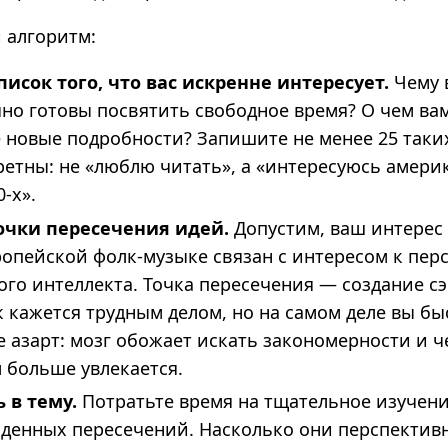
 алгоритм:
писок того, что вас искренне интересует.
Чему 
но готовы посвятить свободное время? О чем ва
е новые подробности? Запишите не менее 25 таки
ретны: не «люблю читать», а «интересуюсь амер
-х».
очки пересечения идей.
Допустим, ваш интерес
опейской фолк-музыке связан с интересом к пер
ого интеллекта. Точка пересечения — создание с
 кажется трудным делом, но на самом деле вы бы
е азарт: мозг обожает искать закономерности и 
м больше увлекается.
ь в тему.
Потратьте время на тщательное изучен
денных пересечений. Насколько они перспектив