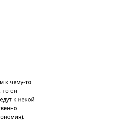
м к чему-то
 то он
едут к некой
твенно
тономия).