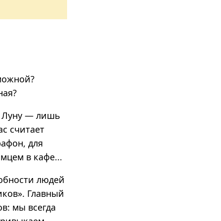
зможной?
ная?
а Луну — лишь
ас считает
афон, для
мцем в кафе...
собности людей
иков».
Главный
в: мы всегда