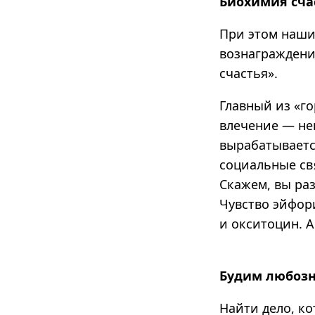
Биохимия сча
При этом наши
вознаграждени
счастья».
Главный из «г
влечение — не
вырабатываетс
социальные св
Скажем, вы ра
Чувство эйфор
и окситоцин. 
Будим любозн
Найти дело, ко