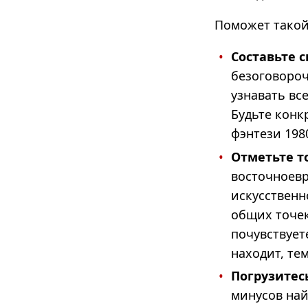
Поможет такой
Составьте с
безоговороч
узнавать вс
Будьте конк
фэнтези 1980
Отметьте т
восточноевр
искусственн
общих точек
почувствует
находит, те
Погрузитес
минусов най