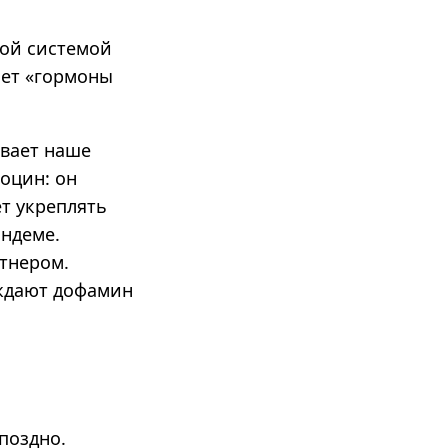
ой системой
ает «гормоны
ивает наше
оцин: он
т укреплять
андеме.
тнером.
ождают дофамин
поздно.