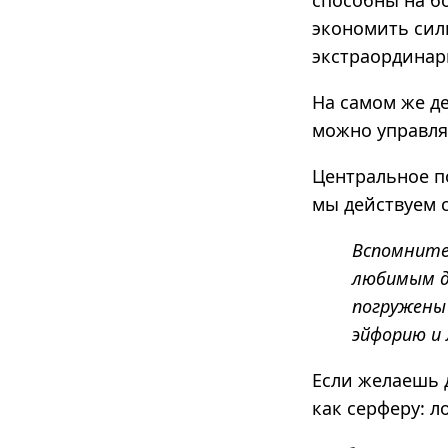
способны на б
экономить силы
экстраординар
На самом же д
можно управля
Центральное п
мы действуем 
Вспомните
любимым д
погружены 
эйфорию и 
Если желаешь 
как серферу: л