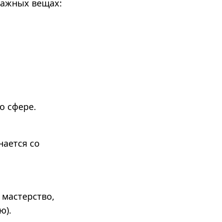
важных вещах:
о сфере.
ается со
 мастерство,
ю).