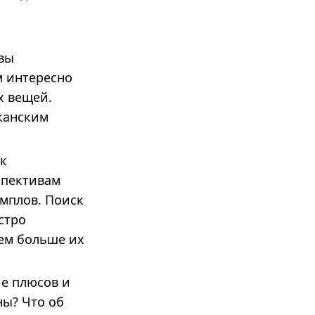
вы
м интересно
х вещей.
иканским
 к
спективам
эмплов. Поиск
стро
чем больше их
ие плюсов и
ны? Что об