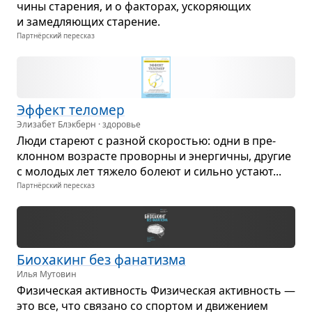
чины ста­ре­ния, и о фак­то­рах, уско­ря­ю­щих
и замед­ля­ю­щих ста­ре­ние.
Партнёрский пересказ
Эффект тело­мер
Элизабет Блэкберн · здоровье
Люди ста­реют с раз­ной ско­ро­стью: одни в пре­
клон­ном воз­ра­сте про­ворны и энер­гичны, дру­гие
с моло­дых лет тяжело болеют и сильно устают...
Партнёрский пересказ
Био­ха­кинг без фана­тизма
Илья Мутовин
Физи­че­ская актив­ность Физи­че­ская актив­ность —
это все, что свя­зано со спор­том и дви­же­нием