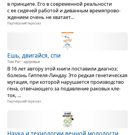
в прин­ципе. Его в совре­мен­ной реаль­но­сти
с ее сидя­чей рабо­той и диван­ным вре­мя­про­во­
жде­нием очень не хва­тает...
Партнёрский пересказ
Ешь, дви­гайся, спи
Том Рат · здоровье
В 16 лет автору этой книги поста­вили диа­гноз:
болезнь Гип­пеля-Лин­дау. Это ред­кая гене­ти­че­ская
мута­ция, при кото­рой нару­ша­ется про­из­вод­ство
гена, отве­ча­ю­щего за подав­ле­ние рако­вых кле­
ток, ...
Партнёрский пересказ
Наука и тех­но­ло­гии веч­ной моло­до­сти