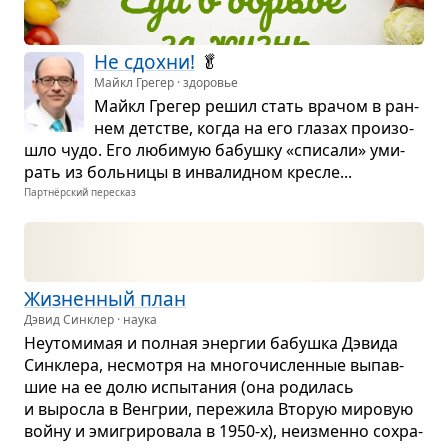
Не сдохни!
🥬
Майкл Грегер · здоровье
Майкл Гре­гер решил стать вра­чом в ран­
нем дет­стве, когда на его гла­зах про­изо­
шло чудо. Его люби­мую бабушку «спи­сали» уми­
рать из боль­ницы в инва­лид­ном кре­сле...
Партнёрский пересказ
Жиз­нен­ный план
Дэвид Синклер · наука
Неу­то­ми­мая и пол­ная энер­гии бабушка Дэвида
Син­клера, несмотря на мно­го­чис­лен­ные выпав­
шие на ее долю испы­та­ния (она роди­лась
и выросла в Вен­грии, пере­жила Вто­рую миро­вую
войну и эми­гри­ро­вала в 1950-х), неиз­менно сохра­