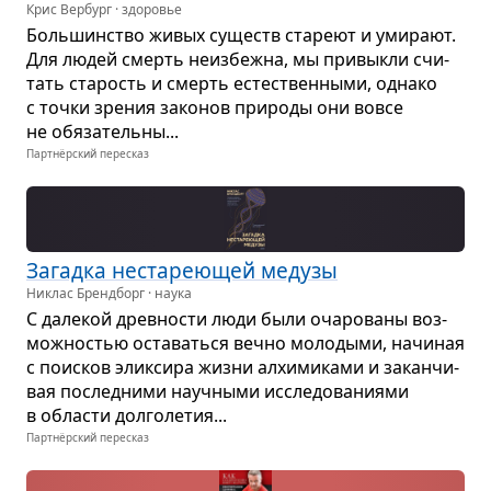
Крис Вербург · здоровье
Боль­шин­ство живых существ ста­реют и уми­рают.
Для людей смерть неиз­бежна, мы при­выкли счи­
тать ста­рость и смерть есте­ствен­ными, однако
с точки зре­ния зако­нов при­роды они вовсе
не обя­за­тельны...
Партнёрский пересказ
Загадка неста­ре­ю­щей медузы
Никлас Брендборг · наука
С дале­кой древ­но­сти люди были оча­ро­ваны воз­
мож­но­стью оста­ваться вечно моло­дыми, начи­ная
с поис­ков элик­сира жизни алхи­ми­ками и закан­чи­
вая послед­ними науч­ными иссле­до­ва­ни­ями
в обла­сти дол­го­ле­тия...
Партнёрский пересказ