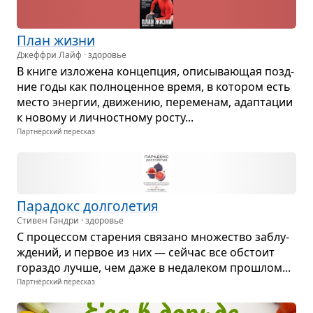
План жизни
Джеффри Лайф · здоровье
В книге изло­жена кон­цеп­ция, опи­сы­ва­ю­щая позд­
ние годы как пол­но­цен­ное время, в кото­ром есть
место энер­гии, дви­же­нию, пере­ме­нам, адап­та­ции
к новому и лич­ност­ному росту...
Партнёрский пересказ
Пара­докс дол­го­ле­тия
Стивен Гандри · здоровье
С про­цес­сом ста­ре­ния свя­зано мно­же­ство заблу­
жде­ний, и пер­вое из них — сейчас все обстоит
гораздо лучше, чем даже в неда­ле­ком про­шлом...
Партнёрский пересказ