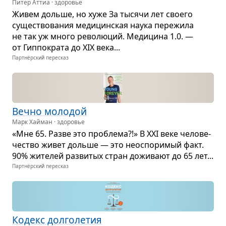
Питер Аттиа · здоровье
Живем дольше, но хуже За тысячи лет сво­его
суще­ство­ва­ния меди­цин­ская наука пере­жила
не так уж много рево­лю­ций. Меди­цина 1.0. —
от Гип­по­крата до XIX века...
Партнёрский пересказ
Вечно моло­дой
Марк Хайман · здоровье
«Мне 65. Разве это про­блема?!» В XXI веке чело­ве­
че­ство живет дольше — это неоспо­ри­мый факт.
90% жите­лей раз­ви­тых стран дожи­вают до 65 лет...
Партнёрский пересказ
Кодекс дол­го­ле­тия