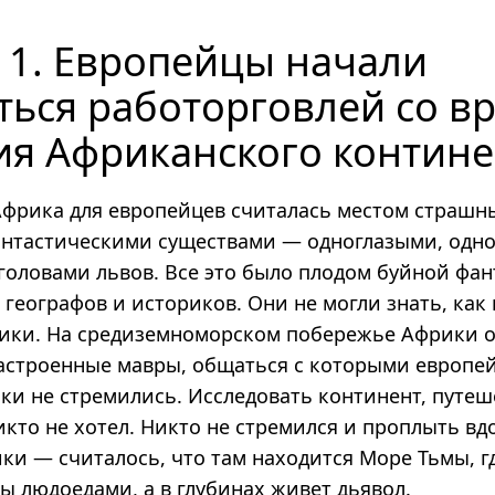
 1. Европейцы начали
ться работорговлей со в
ия Африканского контине
Африка для европейцев считалась местом страшн
нтастическими существами — одноглазыми, одн
 головами львов. Все это было плодом буйной фа
географов и историков. Они не могли знать, как
ики. На средиземноморском побережье Африки 
астроенные мавры, общаться с которыми европе
ки не стремились. Исследовать континент, путеш
икто не хотел. Никто не стремился и проплыть в
и — считалось, что там находится Море Тьмы, гд
ы людоедами, а в глубинах живет дьявол.