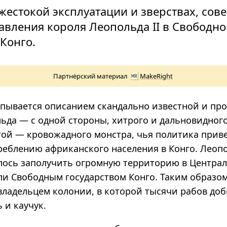
жестокой эксплуатации и зверствах, со
авления короля Леопольда II в Свободн
 Конго.
Партнёрский материал
MakeRight
рпывается описанием скандально известной и пр
ьда — с одной стороны, хитрого и дальновидног
угой — кровожадного монстра, чья политика приве
реблению африканского населения в Конго. Леоп
лось заполучить огромную территорию в Центра
ли Свободным государством Конго. Таким образом
ладельцем колонии, в которой тысячи рабов до
 и каучук.