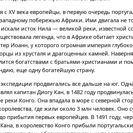
я с XV века европейцы, в первую очередь португа
 западному побережью Африки. Ими двигала не т
 искали исток Нила — великой реки, известной с
уществовала легенда, что в Африке обитает хрис
тер Иоанн, у которого огромная империя глубоко
орцы из хрусталя и драгоценных камней. Наверня
лится богатствами с братьями-христианами и по
Индию, еще одну богатейшую страну.
экспедиции продвигались все дальше на юг. Одна
влял капитан Диогу Кан, в 1482 году продвинулас
е реки Конго. Она впадала в море с северной сто
оролевства, где жили около 3 млн человек. Оно 
 до прибытия первых европейцев. В 1491 году, чер
 Кана, в королевство Конго прибыли португальск