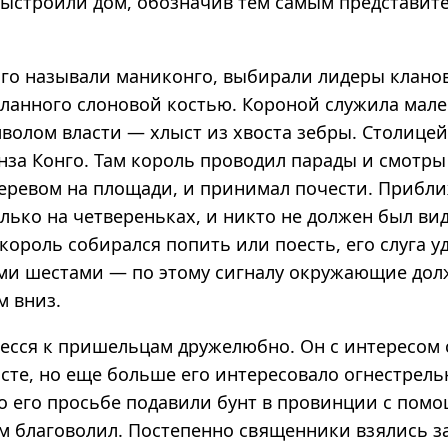
выстроили дом, обозначив тем самым представит
ого называли маниконго, выбирали лидеры кланов
деланного слоновой костью. Короной служила мал
мволом власти — хлыст из хвоста зебры. Столицей
нза Конго. Там король проводил парады и смотры 
еревом на площади, и принимал почести. Прибли
ько на четвереньках, и никто не должен был виде
 король собирался попить или поесть, его слуга у
ми шестами — по этому сигналу окружающие дол
м вниз.
есся к пришельцам дружелюбно. Он с интересом
сте, но еще больше его интересовало огнестрель
о его просьбе подавили бунт в провинции с пом
им благоволил. Постепенно священники взялись з