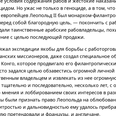
е условия содержания рабов и жестокие наказани
идом. Но ужас не только в геноциде, а в том, что 
европейцев Леопольд II был монархом-филантро
еред собой благородную цель, — покончить с ра
дали таинственные арабские рабовладельцы, п
ение с целью последующей продажи.
яжал экспедиции якобы для борьбы с работоргов
ианских миссионеров, даже создал специальное о
Конго, которое продвигало его филантропически
осто задался целью обзавестись огромной личной
ственным владельцем и извлекать из нее огромну
 тщательно и последовательно, несколько лет, с
 мнения и лоббированием своих интересов в раз
ы были признать право Леопольда на облюбова
итростью и дальновидностью ему удалось прибрат
млю претендовали и французы, и англичане.