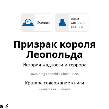
🕰️
👤
Адам
История
Хокшилд
род. 1942
Призрак короля
Леопольда
История жадности и террора
англ.
King Leopold's Ghost
·
1998
Краткое содержание книги
читается за 55 минут
а ⚡