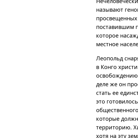
Нечеловечески
называют геноц
просвещенных 
поставившим п
которое насаж
местное насел
Леопольд снар
в Конго христ
освобождению 
деле же он пр
стать ее един
это готовилось
общественного
которые должн
территорию. Х
хотя на эту зе