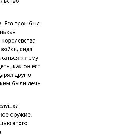
ельство
. Его трон был
енькая
 королевства
войск, сидя
жаться к нему
ть, как он ест
дарял друг о
жны были лечь
 слушал
ное оружие.
ощью этого
а