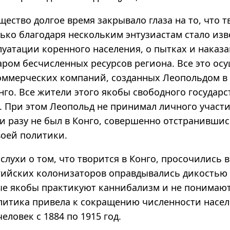
щество долгое время закрывало глаза на то, что т
ько благодаря нескольким энтузиастам стало изв
уатации коренного населения, о пытках и наказа
аром бесчисленных ресурсов региона. Все это ос
оммерческих компаний, созданных Леопольдом в
нго. Все жители этого якобы свободного государс
. При этом Леопольд не принимал личного участи
и разу не был в Конго, совершенно отстранившис
воей политики.
 слухи о том, что творится в Конго, просочились в
гийских колонизаторов оправдывались дикостью
ые якобы практикуют каннибализм и не понимают
олитика привела к сокращению численности насел
еловек с 1884 по 1915 год.