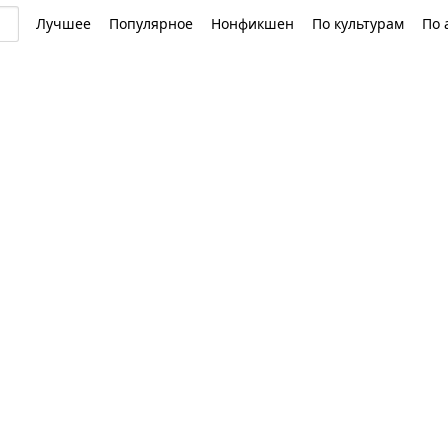
Лучшее
Популярное
Нонфикшен
По культурам
По 