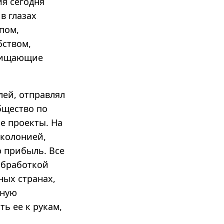
я сегодня
в глазах
пом,
бством,
охищающие
лей, отправлял
бщество по
е проекты. На
 колонией,
ю прибыль. Все
 обработкой
ных странах,
нную
ь ее к рукам,