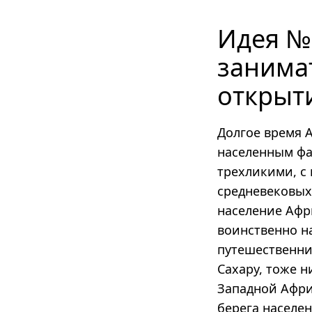
Идея №
занима
открыт
Долгое время 
населенным фа
трехликими, с
средневековых 
население Афр
воинственно н
путешественни
Сахару, тоже н
Западной Африк
берега населен