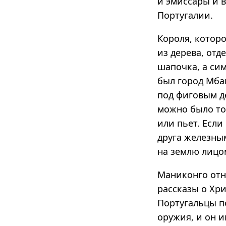
и эмиссары и 
Португалии.
Короля, котор
из дерева, от
шапочка, а си
был город Мба
под фиговым д
можно было тол
или пьет. Если
друга железны
на землю лицо
Маниконго отн
рассказы о Хри
Португальцы п
оружия, и он 