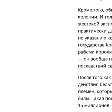
Кроме того, об
колонии. И тол
жестокой экспл
практически д
по указанию к
государстве Ко
рабами короля
— он вообще н
последствий с
После того как
действия бель
племен, котор
силы. Такая п
15 миллионов ч