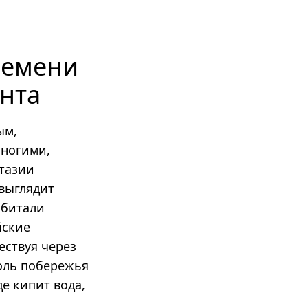
ремени
нта
ым,
оногими,
нтазии
 выглядит
обитали
йские
ествуя через
доль побережья
е кипит вода,