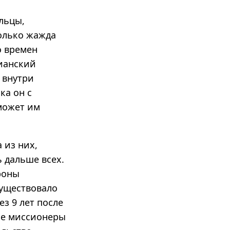
льцы,
олько жажда
о времен
тианский
 внутри
ка он с
может им
 из них,
ь дальше всех.
роны
существовало
ез 9 лет после
ие миссионеры