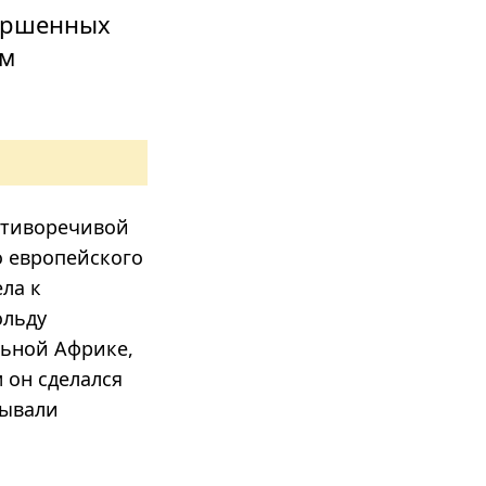
вершенных
ом
отиворечивой
о европейского
ла к
ольду
льной Африке,
 он сделался
бывали