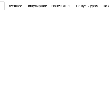
Лучшее
Популярное
Нонфикшен
По культурам
По 