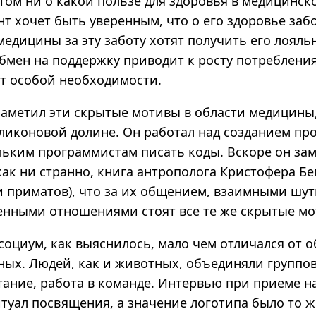
этом ни о какой пользе для здоровья в медицинск
нт хочет быть уверенным, что о его здоровье забо
едицины за эту заботу хотят получить его лояльн
бмен на поддержку приводит к росту потребления
ет особой необходимости.
заметил эти скрытые мотивы в области медицины,
ликоновой долине. Он работал над созданием пр
льким программистам писать коды. Вскоре он зам
 как ни странно, книга антрополога Кристофера Б
ни приматов), что за их общением, взаимными шу
енными отношениями стоят все те же скрытые мо
социум, как выяснилось, мало чем отличался от 
ых. Людей, как и животных, объединяли группов
тание, работа в команде. Интервью при приеме н
туал посвящения, а значение логотипа было то ж