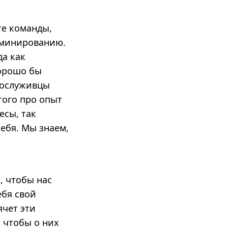
те команды,
доминированию.
да как
хорошо бы
Сослуживцы
того про опыт
есы, так
ебя. Мы знаем,
, чтобы нас
ебя свой
ячет эти
 чтобы о них