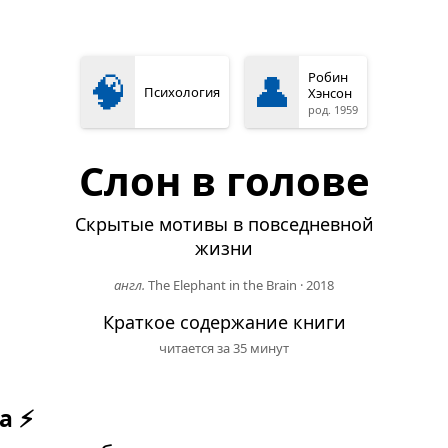
🧠
👤
Робин
Психология
Хэнсон
род. 1959
Слон в голове
Скрытые мотивы в повседневной
жизни
англ.
The Elephant in the Brain
·
2018
Краткое содержание книги
читается за 35 минут
а ⚡