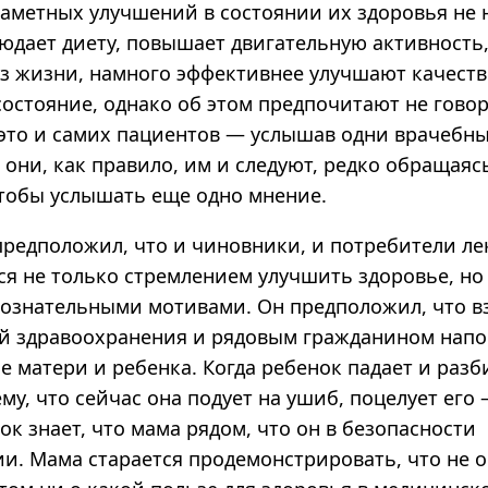
заметных улучшений в состоянии их здоровья не 
людает диету, повышает двигательную активность,
з жизни, намного эффективнее улучшают качест
состояние, однако об этом предпочитают не говор
 это и самих пациентов — услышав одни врачебн
они, как правило, им и следуют, редко обращаяс
чтобы услышать еще одно мнение.
предположил, что и чиновники, и потребители ле
ся не только стремлением улучшить здоровье, но
ознательными мотивами. Он предположил, что в
й здравоохранения и рядовым гражданином нап
 матери и ребенка. Когда ребенок падает и разб
му, что сейчас она подует на ушиб, поцелует его 
ок знает, что мама рядом, что он в безопасности
ии. Мама старается продемонстрировать, что не 