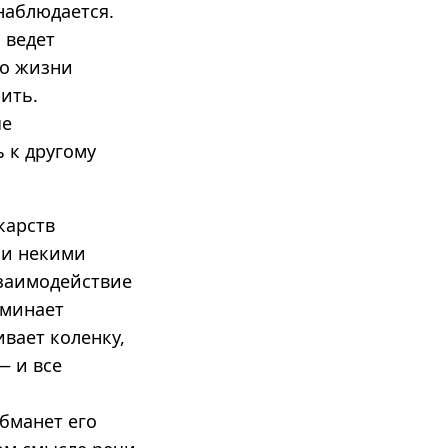
наблюдается.
 ведет
во жизни
ить.
ые
ь к другому
карств
 и некими
заимодействие
оминает
ивает коленку,
— и все
обманет его