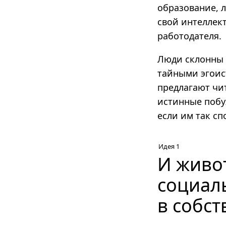
образование, л
свой интеллек
работодателя.
Люди склонны к
тайными эгоис
предлагают чи
истинные побу
если им так сп
Идея 1
И живо
социал
в собс