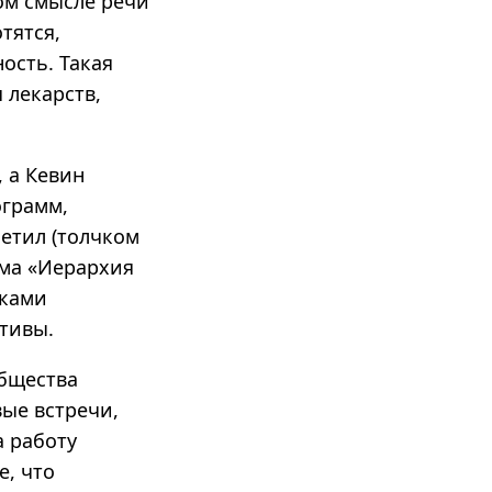
ом смысле речи
тятся,
ость. Такая
 лекарств,
 а Кевин
ограмм,
етил (толчком
ема «Иерархия
тками
тивы.
общества
ые встречи,
а работу
е, что