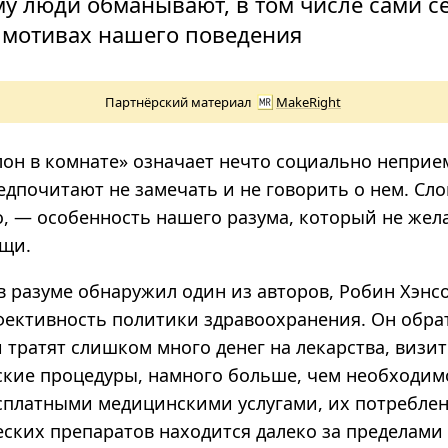
му люди обманывают, в том числе сами се
 мотивах нашего поведения
Партнёрский материал
MakeRight
он в комнате» означает нечто социально непри
редпочитают не замечать и не говорить о нем. Слон
о, — особенность нашего разума, который не жел
щи.
 разуме обнаружил один из авторов, Робин Хэнсо
фективность политики здравоохранения. Он обр
и тратят слишком много денег на лекарства, визит
ские процедуры, намного больше, чем необходимо
сплатными медицинскими услугами, их потребле
ских препаратов находится далеко за пределами