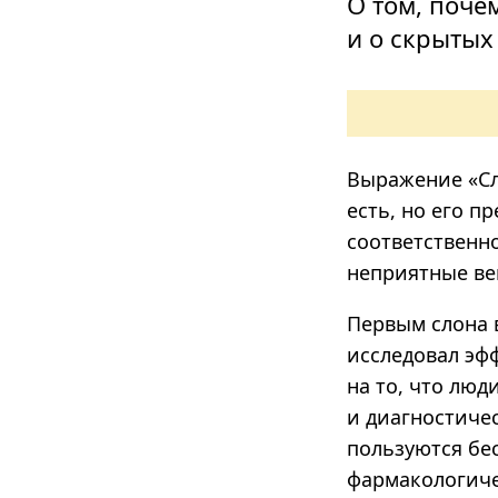
О том, поче
и о скрытых
Выражение «Сл
есть, но его п
соответственн
неприятные ве
Первым слона в
исследовал эф
на то, что люд
и диагностиче
пользуются бе
фармакологиче