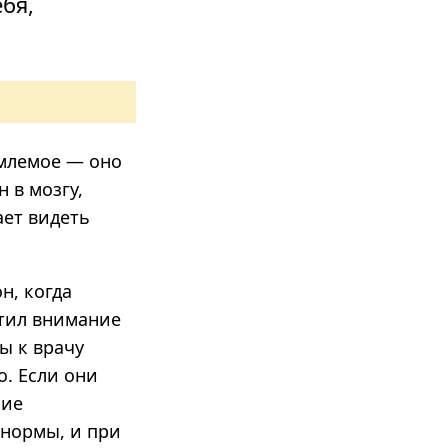
бя,
емлемое — оно
 в мозгу,
ает видеть
н, когда
атил внимание
ы к врачу
. Если они
ние
 нормы, и при