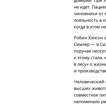
доверие. При 
не идет. Пацие
чиновники от м
лояльность в о
когда в этом н
Робин Хэнсон 
Симлер — в Си
поручая неско
к этому стала,
в лесу» о жиз
и производств
Человеческий 
высших животн
совместное пи
напоминало ри