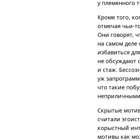
у племенного т
Кроме того, ко
отмечая чьи-т
Они говорят, ч
на самом деле 
избавиться дл
не обсуждают о
и стаж. Бессо
уж запрограмм
что такие поб
неприличными,
Скрытые мотив
считали эгоист
корыстный инт
мотивы как мо