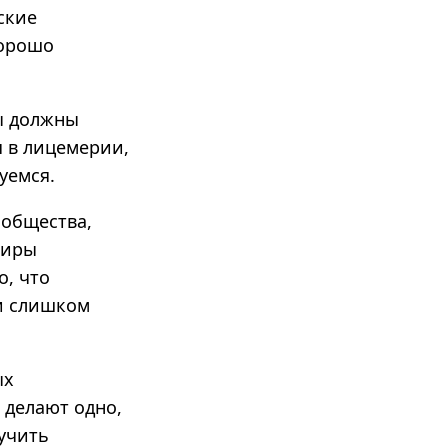
ские
хорошо
ы должны
я в лицемерии,
уемся.
 общества,
киры
о, что
ти слишком
ых
 делают одно,
лучить