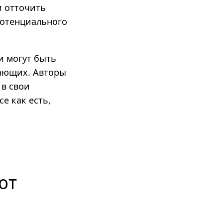
и отточить
потенциального
и могут быть
жающих. Авторы
 в свои
е как есть,
ют