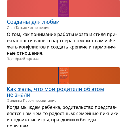
Созданы для любви
Стэн Таткин · отношения
О том, как пони­ма­ние работы мозга и стиля при­
вя­зан­но­сти вашего парт­нера помо­жет вам избе­
жать кон­флик­тов и создать креп­кие и гар­мо­нич­
ные отно­ше­ния.
Партнёрский пересказ
Как жаль, что мои роди­тели об этом
не знали
Филиппа Перри · воспитание
Когда мы ждем ребенка, роди­тель­ство пред­став­
ля­ется нам чем-то радост­ным: семей­ные пик­ники
и подвиж­ные игры, празд­ники и беседы
по душам...