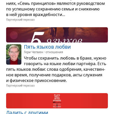
ниях, «Семь прин­ци­пов» явля­ются руко­вод­ством
по успеш­ному сохра­не­нию семьи и сни­же­нию
в ней уровня враж­деб­но­сти...
Партнёрский пересказ
Пять язы­ков любви
Гери Чепмен · отношения
Чтобы сохра­нить любовь в браке, нужно
гово­рить на языке любви парт­нёра. Есть
пять язы­ков любви: слова одо­бре­ния, каче­ствен­
ное время, полу­че­ние подар­ков, акты слу­же­ния
и физи­че­ское при­кос­но­ве­ние.
Партнёрский пересказ
Ладить с дру­гими