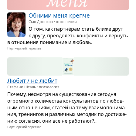
Обними меня крепче
Сью Джонсон · отношения
О том, как парт­нёрам стать ближе друг
к другу, пре­одо­леть кон­фликты и вер­нуть
в отно­ше­ния пони­ма­ние и любовь.
Партнёрский пересказ
Любит / не любит
Стефани Шталь · психология
Почему, несмотря на суще­ство­ва­ние сего­дня
огром­ного коли­че­ства кон­суль­тан­тов по любов­
ным отно­ше­ниям, ста­тей на тему вза­и­мо­по­ни­ма­
ния, тре­нин­гов и раз­лич­ных мето­дик по дости­же­
нию согла­сия, они все не рабо­тают?..
Партнёрский пересказ