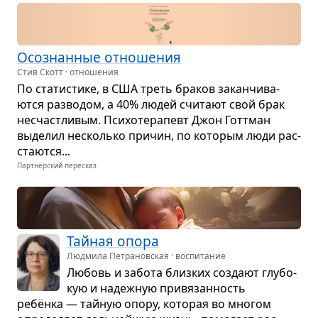
Осо­знан­ные отно­ше­ния
Стив Скотт · отношения
По ста­ти­стике, в США треть бра­ков закан­чи­ва­
ются раз­во­дом, а 40% людей счи­тают свой брак
несчаст­ли­вым. Пси­хо­те­ра­певт Джон Готт­ман
выде­лил несколько при­чин, по кото­рым люди рас­
ста­ются...
Партнёрский пересказ
Тай­ная опора
Людмила Петрановская · воспитание
Любовь и забота близ­ких создают глу­бо­
кую и надеж­ную при­вя­зан­ность
ребёнка — тай­ную опору, кото­рая во мно­гом