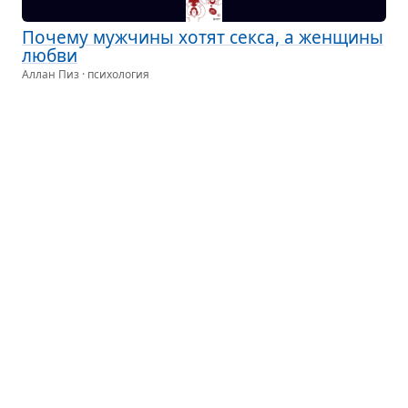
Почему муж­чины хотят секса, а жен­щины
любви
Аллан Пиз · психология
Чтобы напи­сать эту книгу, авторы изу­чили мно­же­
ство новейших иссле­до­ва­ний чело­ве­че­ского
пове­де­ния и про­цес­сов, про­хо­дя­щих в орга­низме,
в бук­валь­ном смысле «био­хи­мию любви», состо­я­
ние ...
Партнёрский пересказ
Жен­щина
Джон Готтман · отношения
Если кратко — это руко­вод­ство для муж­чин
по пони­ма­нию жен­щин.
Партнёрский пересказ