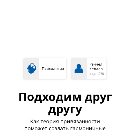
🧠
👤
Рэйчел
Психология
Хеллер
род. 1970
Подходим друг
другу
Как теория привязанности
поможет создать гармоничные