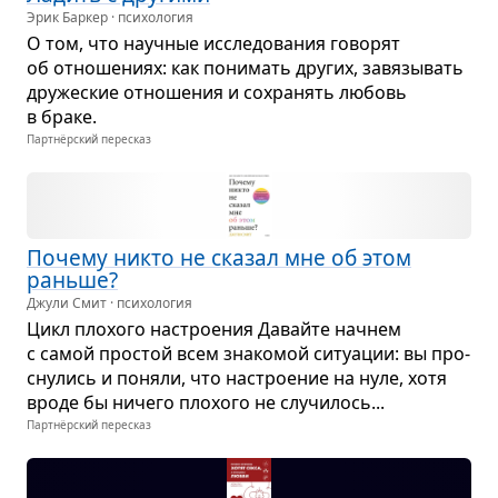
Эрик Баркер · психология
О том, что науч­ные иссле­до­ва­ния гово­рят
об отно­ше­ниях: как пони­мать дру­гих, завя­зы­вать
дру­же­ские отно­ше­ния и сохра­нять любовь
в браке.
Партнёрский пересказ
Почему никто не ска­зал мне об этом
раньше?
Джули Смит · психология
Цикл пло­хого настро­е­ния Давайте начнем
с самой про­стой всем зна­ко­мой ситу­а­ции: вы про­
сну­лись и поняли, что настро­е­ние на нуле, хотя
вроде бы ничего пло­хого не слу­чи­лось...
Партнёрский пересказ