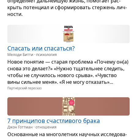
опре­де­ляет даль­нейшую жизнь, помо­гает рас­
крыть потен­циал и сфор­ми­ро­вать стер­жень лич­
но­сти.
Спа­сать или спа­саться?
Мелоди Битти · психология
Новое поня­тие — ста­рая про­блема «Почему он(а)
снова это делает?» «Нужно тща­тель­нее сле­дить,
чтобы не слу­чи­лось нового срыва». «Чув­ство
вины силь­нее меня». «Я не могу отка­зать»...
Партнёрский пересказ
7 прин­ци­пов счаст­ли­вого брака
Джон Готтман · отношения
Осно­ван­ные на мно­го­лет­них науч­ных иссле­до­ва­