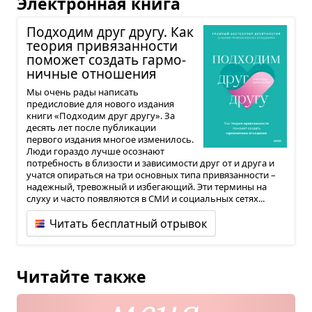
Электронная книга
Под­хо­дим друг другу. Как
тео­рия при­вя­зан­но­сти
помо­жет создать гар­мо­
нич­ные отно­ше­ния
Мы очень рады написать
предисловие для нового издания
книги «Подходим друг другу». За
десять лет после публикации
первого издания многое изменилось.
Люди гораздо лучше осознают
потребность в близости и зависимости друг от и друга и
учатся опираться на три основных типа привязанности –
надежный, тревожный и избегающий. Эти термины на
слуху и часто появляются в СМИ и социальных сетях...
Читать бесплатный отрывок
Читайте также