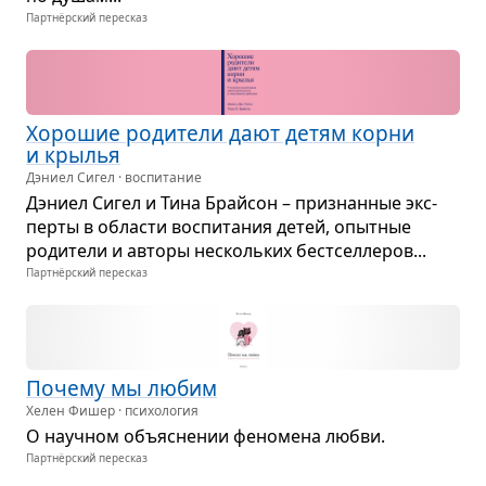
Партнёрский пересказ
Хоро­шие роди­тели дают детям корни
и кры­лья
Дэниел Сигел · воспитание
Дэниел Сигел и Тина Брай­сон – при­знан­ные экс­
перты в обла­сти вос­пи­та­ния детей, опыт­ные
роди­тели и авторы несколь­ких бест­сел­ле­ров...
Партнёрский пересказ
Почему мы любим
Хелен Фишер · психология
О науч­ном объ­яс­не­нии фено­мена любви.
Партнёрский пересказ