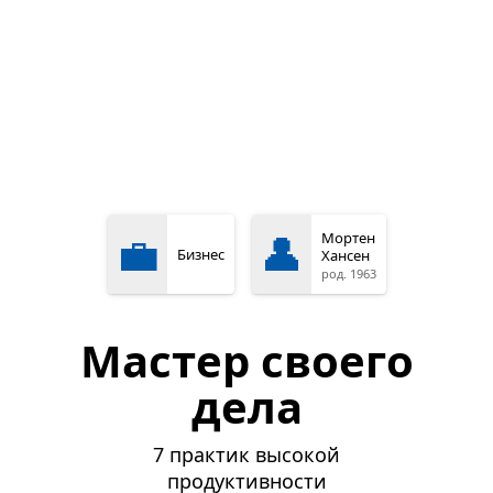
💼
👤
Мортен
Бизнес
Хансен
род. 1963
Мастер своего
дела
7 практик высокой
продуктивности