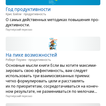
Год про­дук­тив­но­сти
Крис Бэйли · продуктивность
О самых действен­ных мето­ди­ках повы­ше­ния про­
дук­тив­но­сти.
Партнёрский пересказ
На пике воз­мож­но­стей
Роберт Поузен · продуктивность
Основ­ные мысли книги Если вы хотите мак­си­ми­
зи­ро­вать свою эффек­тив­ность, вам сле­дует
исполь­зо­вать три вза­и­мо­свя­зан­ных при­ема:
четко фор­му­ли­ро­вать цели и рас­став­лять
их по при­о­ри­те­там, сосре­до­та­чи­ваться на конеч­
ном резуль­тате, не раз­ме­ни­ваться по мело­чам...
Партнёрский пересказ