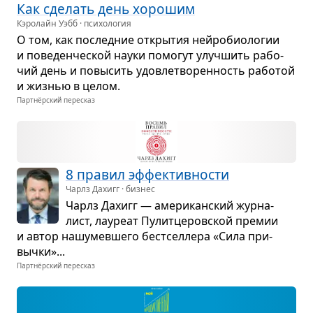
Как сде­лать день хоро­шим
Кэролайн Уэбб · психология
О том, как послед­ние откры­тия нейро­био­ло­гии
и пове­ден­че­ской науки помо­гут улуч­шить рабо­
чий день и повы­сить удо­вле­тво­рен­ность рабо­той
и жиз­нью в целом.
Партнёрский пересказ
8 пра­вил эффек­тив­но­сти
Чарлз Дахигг · бизнес
Чарлз Дахигг — аме­ри­кан­ский жур­на­
лист, лау­реат Пулит­це­ров­ской пре­мии
и автор нашу­мев­шего бест­сел­лера «Сила при­
вычки»...
Партнёрский пересказ