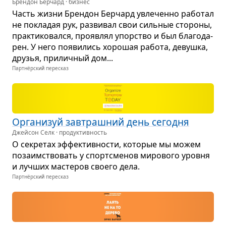
Брендон Берчард · бизнес
Часть жизни Брен­дон Бер­чард увле­ченно рабо­тал
не покла­дая рук, раз­ви­вал свои силь­ные сто­роны,
прак­ти­ко­вался, про­яв­лял упор­ство и был бла­го­да­
рен. У него появи­лись хоро­шая работа, девушка,
дру­зья, при­лич­ный дом...
Партнёрский пересказ
Орга­ни­зуй зав­траш­ний день сего­дня
Джейсон Селк · продуктивность
О секре­тах эффек­тив­но­сти, кото­рые мы можем
поза­им­ство­вать у спорт­сме­нов миро­вого уровня
и луч­ших масте­ров сво­его дела.
Партнёрский пересказ