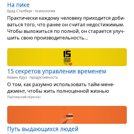
На пике
Брэд Сталберг · психология
Прак­ти­че­ски каж­дому чело­веку при­хо­дится доби­
ваться того, что ранее он счи­тал недо­сти­жи­мым.
Чтобы выло­житься по пол­ной, он ста­ра­ется улуч­
шить свою про­из­во­ди­тель­ность...
15 секре­тов управ­ле­ния вре­ме­нем
Кевин Круз · продуктивность
О том, как разумно исполь­зо­вать тайм-мене­
джмент, чтобы жить пол­но­цен­ной жиз­нью
Партнёрский пересказ
Путь выда­ю­щихся людей