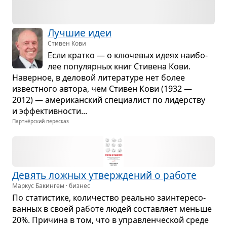
Луч­шие идеи
Стивен Кови
Если кратко — о клю­че­вых идеях наи­бо­
лее попу­ляр­ных книг Сти­вена Кови.
Навер­ное, в дело­вой лите­ра­туре нет более
извест­ного автора, чем Сти­вен Кови (1932 —
2012) — аме­ри­кан­ский спе­ци­а­лист по лидер­ству
и эффек­тив­но­сти...
Партнёрский пересказ
Девять лож­ных утвер­жде­ний о работе
Маркус Бакингем · бизнес
По ста­ти­стике, коли­че­ство реально заин­те­ре­со­
ван­ных в своей работе людей состав­ляет меньше
20%. При­чина в том, что в управ­лен­че­ской среде