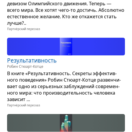
деви­зом Олим­пийского дви­же­ния. Теперь —
всего мира. Все хотят чего‑то достичь. Абсо­лютно
есте­ствен­ное жела­ние. Кто же отка­жется стать
лучше?..
Партнёрский пересказ
Резуль­та­тив­ность
Робин Стюарт-Котце
В книге «Резуль­та­тив­ность. Секреты эффек­тив­
ного пове­де­ния» Робин Стю­арт-Котце раз­вен­чи­
вает одно из серьез­ных заблу­жде­ний совре­мен­
ного мира: что про­из­во­ди­тель­ность чело­века
зави­сит ...
Партнёрский пересказ