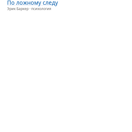
По лож­ному следу
Эрик Баркер · психология
Совре­мен­ное обще­ство наце­лено на успех. С дет­
ства нам вну­шают, что цель жизни — быть успеш­
ным, и роди­тели ста­ра­ются сде­лать все, чтобы
их дети встали на путь успеха чуть ли не с рожде­
ния...
Партнёрский пересказ
Глав­ное вни­ма­ние глав­ным
вещам
Стивен Кови · бизнес
О том, как научиться уде­лять время глав­
ному в жизни.
Партнёрский пересказ