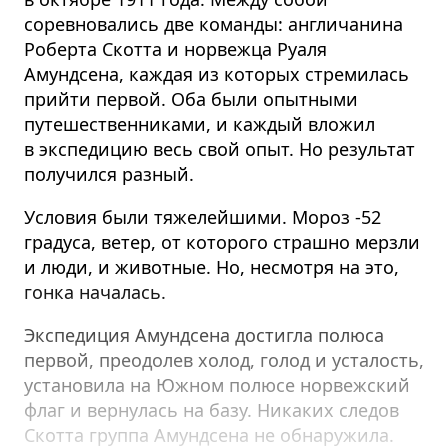
соревновались две команды: англичанина
Роберта Скотта и норвежца Руаля
Амундсена, каждая из которых стремилась
прийти первой. Оба были опытными
путешественниками, и каждый вложил
в экспедицию весь свой опыт. Но результат
получился разный.
Условия были тяжелейшими. Мороз -52
градуса, ветер, от которого страшно мерзли
и люди, и животные. Но, несмотря на это,
гонка началась.
Экспедиция Амундсена достигла полюса
первой, преодолев холод, голод и усталость,
установила на Южном полюсе норвежский
флаг и вернулась на базу. Никаких следов
Скотта группа Амундсена не обнаружила.