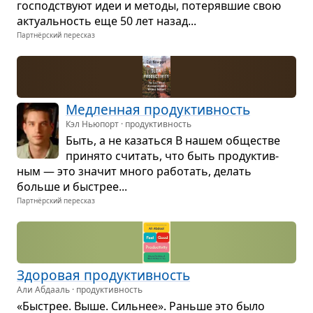
гос­под­ствуют идеи и методы, поте­ряв­шие свою
акту­аль­ность еще 50 лет назад...
Партнёрский пересказ
Мед­лен­ная про­дук­тив­ность
Кэл Ньюпорт · продуктивность
Быть, а не казаться В нашем обще­стве
при­нято счи­тать, что быть про­дук­тив­
ным — это зна­чит много рабо­тать, делать
больше и быстрее...
Партнёрский пересказ
Здо­ро­вая про­дук­тив­ность
Али Абдааль · продуктивность
«Быстрее. Выше. Силь­нее». Раньше это было