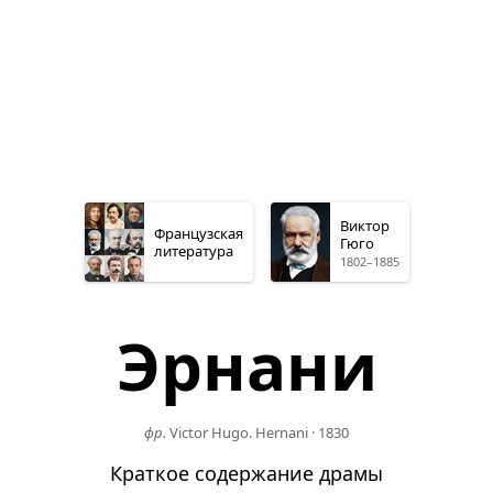
Виктор
Французская
Гюго
литература
1802–1885
Эрнани
фр.
Victor Hugo. Hernani
·
1830
Краткое содержание драмы