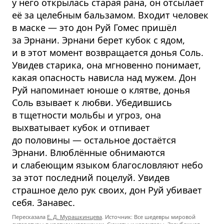
у него открылась старая рана, он отсылает
её за целебным бальзамом. Входит человек
в маске — это дон Руй Гомес пришёл
за Эрнани. Эрнани берет кубок с ядом,
и в этот момент возвращается донья Соль.
Увидев старика, она мгновенно понимает,
какая опасность нависла над мужем. Дон
Руй напоминает юноше о клятве, донья
Соль взывает к любви. Убедившись
в тщетности мольбы и угроз, она
выхватывает кубок и отпивает
до половины — остальное достаётся
Эрнани. Влюблённые обнимаются
и слабеющим языком благословляют небо
за этот последний поцелуй. Увидев
страшное дело рук своих, дон Руй убивает
себя. Занавес.
Пересказала
Е. Д. Мурашкинцева
. Источник: Все шедевры мировой