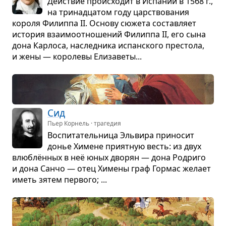
Действие про­ис­хо­дит в Испа­нии в 1568 г.,
на три­на­дца­том году цар­ство­ва­ния
короля Филиппа II. Основу сюжета состав­ляет
исто­рия вза­и­мо­от­но­ше­ний Филиппа II, его сына
дона Кар­лоса, наслед­ника испан­ского пре­стола,
и жены — коро­левы Ели­за­веты...
Сид
Пьер Корнель · трагедия
Вос­пи­та­тель­ница Эль­вира при­но­сит
донье Химене при­ят­ную весть: из двух
влю­блён­ных в неё юных дво­рян — дона Родриго
и дона Санчо — отец Химены граф Гор­мас желает
иметь зятем пер­вого; ...