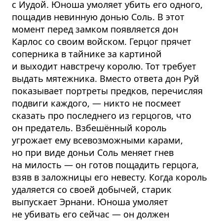
с Иудой. Юноша умоляет убить его одного,
пощадив невинную донью Соль. В этот
момент перед замком появляется дон
Карлос со своим войском. Герцог прячет
соперника в тайнике за картиной
и выходит навстречу королю. Тот требует
выдать мятежника. Вместо ответа дон Руй
показывает портреты предков, перечисляя
подвиги каждого, — никто не посмеет
сказать про последнего из герцогов, что
он предатель. Взбешённый король
угрожает ему всевозможными карами,
но при виде доньи Соль меняет гнев
на милость — он готов пощадить герцога,
взяв в заложницы его невесту. Когда король
удаляется со своей добычей, старик
выпускает Эрнани. Юноша умоляет
не убивать его сейчас — он должен