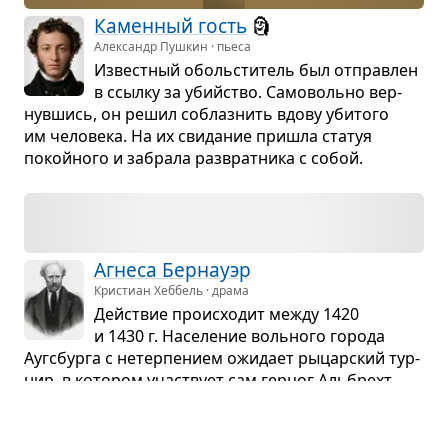
Камен­ный гость
🗿
Александр Пушкин · пьеса
Извест­ный обо­льсти­тель был отправ­лен
в ссылку за убийство. Само­вольно вер­
нув­шись, он решил соблаз­нить вдову уби­того
им чело­века. На их сви­да­ние при­шла ста­туя
покойного и забрала раз­врат­ника с собой.
Агнеса Бер­науэр
Кристиан Хеббель · драма
Действие про­ис­хо­дит между 1420
и 1430 г. Насе­ле­ние воль­ного города
Аугс­бурга с нетер­пе­нием ожи­дает рыцар­ский тур­
нир, в кото­ром участ­вует сам гер­цог Аль­брехт
Бавар­ский, сын пра­ви­теля Мюн­хена Эрн­ста
Бавар­ского...