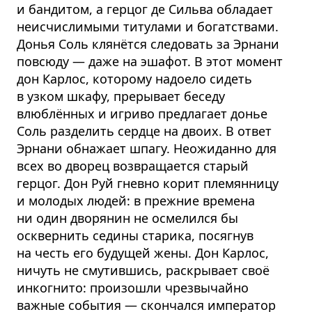
и бандитом, а герцог де Сильва обладает
неисчислимыми титулами и богатствами.
Донья Соль клянётся следовать за Эрнани
повсюду — даже на эшафот. В этот момент
дон Карлос, которому надоело сидеть
в узком шкафу, прерывает беседу
влюблённых и игриво предлагает донье
Соль разделить сердце на двоих. В ответ
Эрнани обнажает шпагу. Неожиданно для
всех во дворец возвращается старый
герцог. Дон Руй гневно корит племянницу
и молодых людей: в прежние времена
ни один дворянин не осмелился бы
осквернить седины старика, посягнув
на честь его будущей жены. Дон Карлос,
ничуть не смутившись, раскрывает своё
инкогнито: произошли чрезвычайно
важные события — скончался император