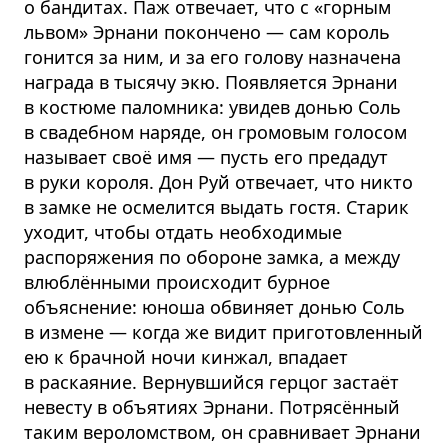
о бандитах. Паж отвечает, что с «горным
львом» Эрнани покончено — сам король
гонится за ним, и за его голову назначена
награда в тысячу экю. Появляется Эрнани
в костюме паломника: увидев донью Соль
в свадебном наряде, он громовым голосом
называет своё имя — пусть его предадут
в руки короля. Дон Руй отвечает, что никто
в замке не осмелится выдать гостя. Старик
уходит, чтобы отдать необходимые
распоряжения по обороне замка, а между
влюблёнными происходит бурное
объяснение: юноша обвиняет донью Соль
в измене — когда же видит приготовленный
ею к брачной ночи кинжал, впадает
в раскаяние. Вернувшийся герцог застаёт
невесту в объятиях Эрнани. Потрясённый
таким вероломством, он сравнивает Эрнани