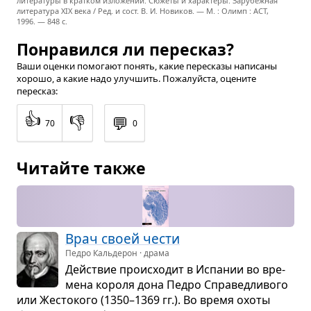
литературы в кратком изложении. Сюжеты и характеры. Зарубежная
литература XIX века / Ред. и сост. В. И. Новиков. — М. : Олимп : ACT,
1996. — 848 с.
Понравился ли пересказ?
Ваши оценки помогают понять, какие пересказы написаны
хорошо, а какие надо улучшить. Пожалуйста, оцените
пересказ:
👍
👎
💬
70
0
Читайте также
Врач своей чести
Педро Кальдерон · драма
Действие про­ис­хо­дит в Испа­нии во вре­
мена короля дона Педро Спра­вед­ли­вого
или Жесто­кого (1350–1369 гг.). Во время охоты