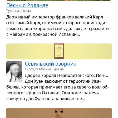
Песнь о Роланде
Турольд · поэма
Дер­жав­ный импе­ра­тор фран­ков вели­кий Карл
(тот самый Карл, от имени кото­рого про­ис­хо­дит
самое слово «король») семь дол­гих лет сра­жа­ется
с мав­рами в пре­крас­ной Испа­нии...
Севиль­ский озор­ник
Тирсо де Молина · драма
Дво­рец короля Неа­по­ли­тан­ского. Ночь.
Дон Хуан выхо­дит от гер­цо­гини Иза­
беллы, кото­рая при­ни­мает его за сво­его воз­люб­
лен­ного гер­цога Октавьо. Она хочет зажечь
свечу, но дон Хуан оста­нав­ли­вает её...