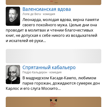
Вален­си­ан­ская вдова
Лопе де Вега · комедия
Лео­нарда, моло­дая вдова, верна памяти
сво­его покойного мужа. Целые дни она
про­во­дит в молит­вах и чте­нии бла­го­че­сти­вых
книг, не допус­кая к себе никого из воз­ды­ха­те­лей
и иска­те­лей её руки...
Спря­тан­ный каба­льеро
Педро Кальдерон · комедия
В мад­рид­ском Касаде-Кампо, люби­мом
парке горо­жан, дожи­да­ются суме­рек дон
Кар­лос и его слуга Мос­кито...