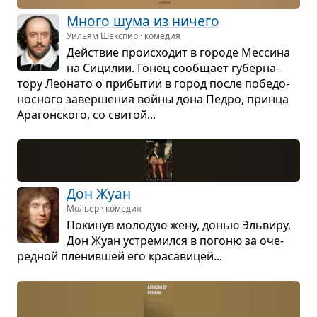
Много шума из ничего
Уильям Шекспир · комедия
Действие про­ис­хо­дит в городе Мес­сина
на Сици­лии. Гонец сооб­щает губер­на­
тору Лео­нато о при­бы­тии в город после побе­до­
нос­ного завер­ше­ния войны дона Педро, принца
Ара­гон­ского, со сви­той...
Дон Жуан
Мольер · комедия
Поки­нув моло­дую жену, донью Эль­виру,
Дон Жуан устре­мился в погоню за оче­
ред­ной пле­нив­шей его кра­са­ви­цей...