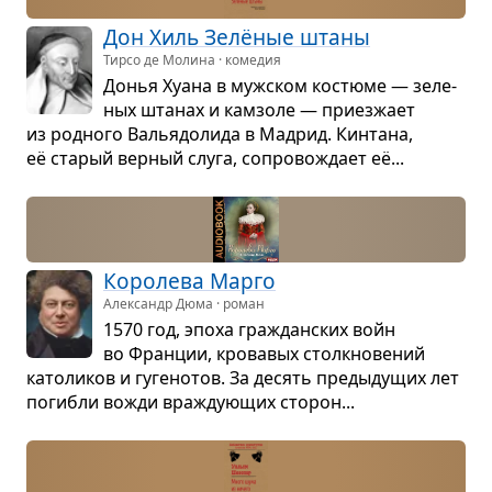
Дон Хиль Зелё­ные штаны
Тирсо де Молина · комедия
Донья Хуана в муж­ском костюме — зеле­
ных шта­нах и кам­золе — при­ез­жает
из род­ного Валья­до­лида в Мад­рид. Кин­тана,
её ста­рый вер­ный слуга, сопро­во­ждает её...
Коро­лева Марго
Александр Дюма · роман
1570 год, эпоха гра­ждан­ских войн
во Фран­ции, кро­ва­вых столк­но­ве­ний
като­ли­ков и гуге­но­тов. За десять пре­ды­ду­щих лет
погибли вожди враж­ду­ю­щих сто­рон...