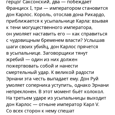
герцог Саксонский, два — побеждает
Франциск I, три — императором становится
дон Карлос. Король, отослав дона Рикардо,
приближается к усыпальнице Карла: взывая
к тени могущественного императора,
он умоляет наставить его — как справиться
с чудовищным бременем власти? Услышав
шаги своих убийц, дон Карлос прячется
в усыпальнице. Заговорщики тянут
жребий — один из них должен
пожертвовать собой и нанести
смертельный удар. К великой радости
Эрнани эта честь выпадает ему. Дон Руй
умоляет соперника уступить, однако Эрнани
непреклонен. В этот момент бьёт колокол.
На третьем ударе из усыпальницы выходит
дон Карлос — отныне император Карл V.
Со всех сторон к нему спешат