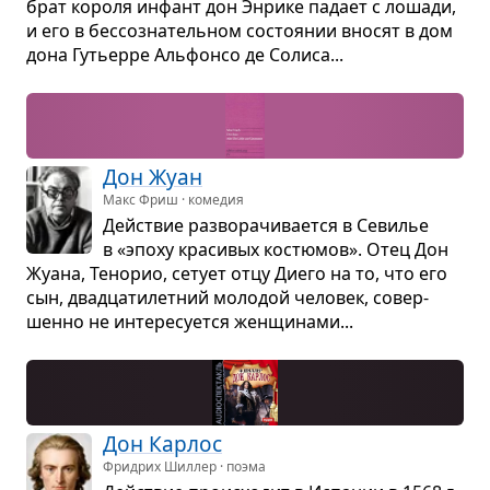
брат короля инфант дон Энрике падает с лошади,
и его в бес­со­зна­тель­ном состо­я­нии вно­сят в дом
дона Гутьерре Аль­фонсо де Солиса...
Дон Жуан
Макс Фриш · комедия
Действие раз­во­ра­чи­ва­ется в Севи­лье
в «эпоху кра­си­вых костю­мов». Отец Дон
Жуана, Тено­рио, сетует отцу Диего на то, что его
сын, два­дца­ти­лет­ний моло­дой чело­век, совер­
шенно не инте­ре­су­ется жен­щи­нами...
Дон Кар­лос
Фридрих Шиллер · поэма