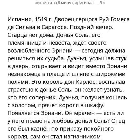
читается за 8 минут,
оригинал — 5 ч
Испания, 1519 г. Дворец герцога Руй Гомеса
де Сильва в Сарагосе. Поздний вечер.
Старца нет дома. Донья Соль, его
племянница и невеста, ждёт своего
возлюбленного Эрнани — сегодня должна
решиться их судьба. Дуэнья, услышав стук
в дверь, открывает и видит вместо Эрнани
незнакомца в плаще и шляпе с широкими
полями. Это король дон Карлос: воспылав
страстью к донье Соль, он желает узнать,
кто его соперник. Дуэнья, получив кошель
с золотом, прячет короля в шкафу.
Появляется Эрнани. Он мрачен — есть ли
у него право на любовь доньи Соль? Отец
его был казнён по приказу покойного
короля, сам он стал изгнанником