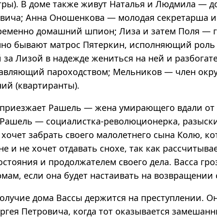
тры). В доме также живут Наталья и Людмила — д
овича; Анна Оношенкова — молодая секретарша и
ременно домашний шпион; Лиза и затем Поля — 
нно бывают матрос Пятеркин, исполняющий роль 
за Лизой в надежде жениться на ней и разбогате
авляющий пароходством; Мельников — член окру
ний (квартиранты).
 приезжает Рашель — жена умирающего вдали от
 Рашель — социалистка-революционерка, разыск
хочет забрать своего малолетнего сына Колю, ко
не и не хочет отдавать снохе, так как рассчитывае
стояния и продолжателем своего дела. Васса гро
мам, если она будет настаивать на возвращении 
олучие дома Вассы держится на преступлении. Он
ергея Петровича, когда тот оказывается замешан