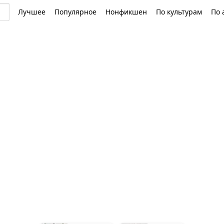
Лучшее
Популярное
Нонфикшен
По культурам
По 