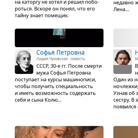
на каторгу не хотел и решил побо­
недавно ж
роться. Вскоре он понял, что его
Лена...
тайну знает поме­щик.
Софья Пет­ровна
Н
Лидия Чуковская · повесть
М
СССР, 30-е гг. После смерти
В
мужа Софья Пет­ровна
н
посту­пает на курсы маши­но­писи,
Один из н
чтобы полу­чить спе­ци­аль­ность
ноч­лежки
и иметь воз­мож­ность содер­жать
Узнав об 
себя и сына Колю...
сестру. В
появился с