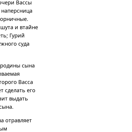
очери Вассы
 наперсница
горничные.
шута и втайне
ть; Гурий
жного суда
 родины сына
иваемая
торого Васса
т сделать его
зит выдать
сына.
а отравляет
ным