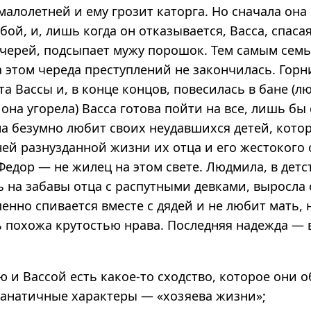
алолетней и ему грозит каторга. Но сначала она
бой, и, лишь когда он отказывается, Васса, спаса
черей, подсыпает мужу порошок. Тем самым семь
а этом череда преступлений не закончилась. Гор
та Вассы и, в конце концов, повесилась в бане (л
она угорела) Васса готова пойти на все, лишь бы
на безумно любит своих неудавшихся детей, кото
ей разнузданной жизни их отца и его жестокого
Федор — не жилец на этом свете. Людмила, в детс
 на забавы отца с распутными девками, выросла
енно спивается вместе с дядей и не любит мать, 
ь похожа крутостью нрава. Последняя надежда — в
 и Вассой есть какое-то сходство, которое они 
фанатичные характеры — «хозяева жизни»;