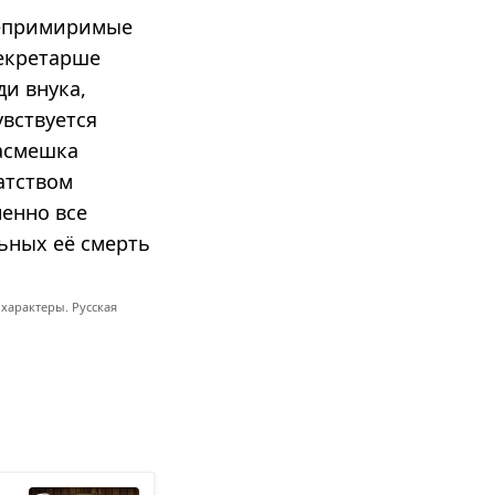
непримиримые
секретарше
ди внука,
увствуется
насмешка
атством
ненно все
ьных её смерть
характеры. Русская