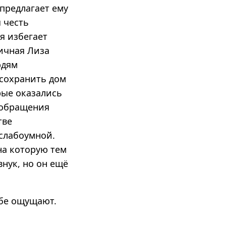
 предлагает ему
я честь
я избегает
ничная Лиза
юдям
 сохранить дом
рые оказались
 обращения
тве
 слабоумной.
на которую тем
нук, но он ещё
обе ощущают.