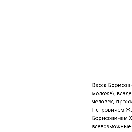
Васса Борисовн
моложе), влад
человек, прож
Петровичем Же
Борисовичем 
всевозможные 