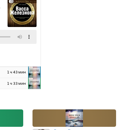
т
ч
мин
1
43
ч
мин
1
33