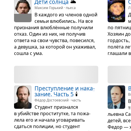
Дети солнца
🌥️
Максим Горький · пьеса
Л
В каж­дого из чле­нов одной
Д
семьи влю­би­лись. На все
м
при­зна­ния влю­блён­ные полу­чили
по пят­ни
отказ. Один из них, не полу­чив
Хозяин до
ответа на свои чув­ства, пове­сился,
гор­дость,
а девушка, за кото­рой он уха­жи­вал,
полёта лет
сошла с ума.
гла­шали в 
Пре­ступ­ле­ние и нака­
В
за­ние. Часть 5
🕯️
В
Фёдор Достоевский · часть
В
Сту­дент при­знался
т
в убийстве про­сти­тутке, та пожа­
льевна Са
лела его и начала уго­ва­ри­вать
детей, вс
сдаться поли­ции, но сту­дент
Федор — хи