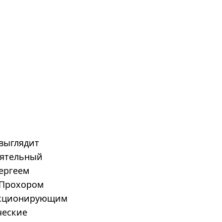
 выглядит
иятельный
ергеем
 Прохором
екционирующим
ческие