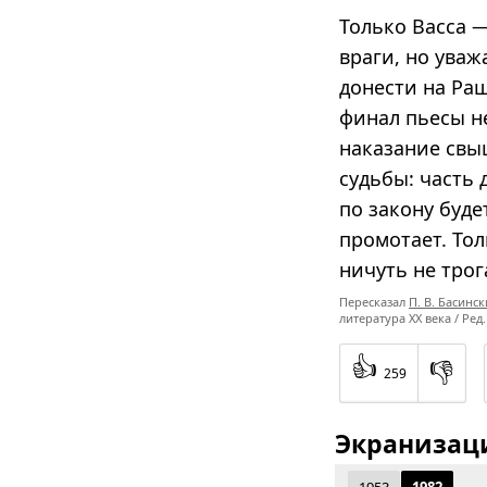
Только Васса 
враги, но уваж
донести на Ра
финал пьесы н
наказание свы
судьбы: часть 
по закону буд
промотает. То
ничуть не трог
Пересказал
П. В. Басинс
литература XX века / Ред.
👍
👎
259
Экранизаци