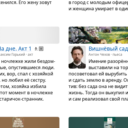
енился. Его жену зовут
в город с моло­дым офи­це­
и жен­щина уми­рает в оди­н
а дне. Акт 1
🚶🏼
Виш­нё­вый сад
аксим Горький · акт
Антон Чехов · пьеса
 ноч­лежке жили без­дом­
Име­ние разорён­
ые, опу­стив­ши­еся люди.
выста­вили на тор
их, вор, спал с хозяйкой
посо­ве­то­вал ей выру­бить
, но любил её сестру.
и сдать землю в аренду. О
этом, хозяйка избила
тив: без сада она не види
 этот момент в ноч­лежке
жизнь. Тогда он выку­пил 
та­ри­чок-стран­ник.
и сам реа­ли­зо­вал свой пл