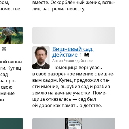
ром,
вме­сте. Оскорб­лён­ный жених, вспы­
о­че­стве.
лив, застре­лил неве­сту.
🌸
Виш­нё­вый сад.
Действие 1
🚂
Антон Чехов · действие
ной вдовы
Поме­щица вер­ну­лась
ги. Купец
в своё разорён­ное име­ние с виш­нё­
 сад
вым садом. Купец пред­ло­жил спа­
на про­
сти име­ние, выру­бив сад и раз­бив
т свою
землю на дач­ные участки. Поме­
име­ние
щица отка­за­лась — сад был
ан.
ей дорог как память о дет­стве.