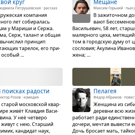
Свой круг
Мещане
юдмила Петрушевская · рассказ
Максим Горький · пьес
ру­же­ская ком­па­ния
В зажи­точ­ном до
ного лет соби­ра­лась
вают Бес­се­ме­нов
­цам у Мариши и Сержа.
Васи­лье­вич, 58 лет, стар­
ма, Серж, талант и общая
маляр­ного цеха, метя­щий 
 вычис­лил прин­цип
том в город­скую думу от ц
а­ю­щих таре­лок, его при­
сосло­вия; Аку­лина Ива­нов
осо­бый ...
жена; ...
 поис­ках радо­сти
Пела­гея
иктор Розов · комедия
Фёдор Абрамов · повес
 ста­рой москов­ской квар­
Жен­щина из сиби
ире живёт Клав­дия Васи­
деревни всю жиз
вина. У неё чет­веро
рабо­тает ради един­ствен­
е живут с нею. Стар­ший
дочери, меч­тая выве­сти е
мик, кан­ди­дат наук,
Дочь бро­сает мать, тайко