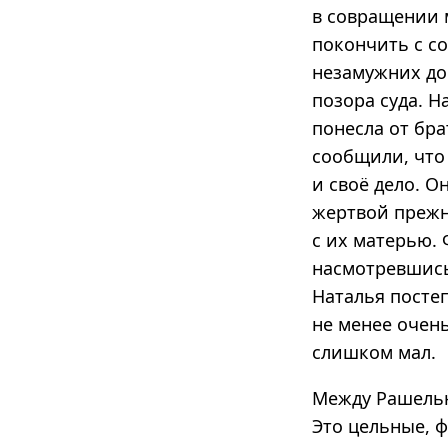
в совращении м
покончить с со
незамужних до
позора суда. Н
понесла от бра
сообщили, что 
и своё дело. О
жертвой прежн
с их матерью. 
насмотревшись
Наталья постеп
не менее очен
слишком мал.
Между Рашелью
Это цельные, 