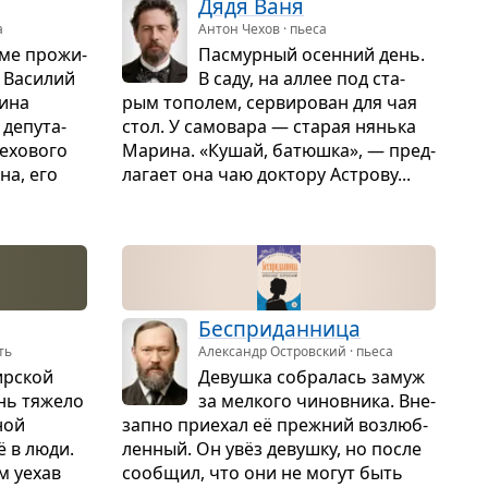
Дядя Ваня
а
Антон Чехов · пьеса
ме про­жи­
Пас­мур­ный осен­ний день.
 Васи­лий
В саду, на аллее под ста­
шина
рым топо­лем, сер­ви­ро­ван для чая
депу­та­
стол. У само­вара — ста­рая нянька
ехо­вого
Марина. «Кушай, батюшка», — пред­
на, его
ла­гает она чаю док­тору Астрову...
Бес­при­дан­ница
ть
Александр Островский · пьеса
р­ской
Девушка собра­лась замуж
нь тяжело
за мел­кого чинов­ника. Вне­
ной
запно при­е­хал её преж­ний воз­люб­
ё в люди.
лен­ный. Он увёз девушку, но после
м уехав
сооб­щил, что они не могут быть