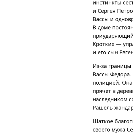
инстинкты сес
и Сергея Петр
Вассы и однов
В доме постоя
приударяющий 
Кротких — упр
и его сын Евге
Из-за границы
Вассы Федора.
полицией. Она 
прячет в дерев
наследником со
Рашель жандар
Шаткое благоп
своего мужа С