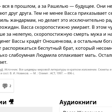
— вся в прошлом, а за Рашелью — будущее. Они 
ают друг друга. Тем не менее Васса приказывает 
шель жандармам, но делает это исключительно ра
еожидан. Васса скоропостижно умирает. В этом ч
ше за нелепую, скоропостижную смерть мужа и 
денег Вассы крадёт Оношенкова, а остальным бог
ет распоряжаться беспутный брат, который несом
лько слабоумная Людмила оплакивает мать. Остал
ает.
кий
. Источник: Все шедевры мировой литературы в кратком изложении. Сюжеты и 
 и сост. В. И. Новиков. — М. : Олимп : ACT, 1997. — 896 с.
💬
2
и 🎥
Аудиокниги