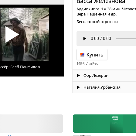
Васса Желез­нова
Аудиокнига. 1 ч 38 мин. Читаю
Вера Пашенная и др.
Бесплатный отрывок:
Купить
149 ₽, ЛитРес
иссёр: Глеб Панфилов.
Фор Лезерин
Наталия Урбанская