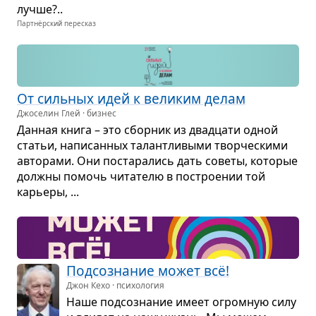
лучше?..
Партнёрский пересказ
От силь­ных идей к вели­ким делам
Джоселин Глей · бизнес
Дан­ная книга – это сбор­ник из два­дцати одной
ста­тьи, напи­сан­ных талантли­выми твор­че­скими
авто­рами. Они поста­ра­лись дать советы, кото­рые
должны помочь чита­телю в постро­е­нии той
карьеры, ...
Под­со­зна­ние может всё!
Джон Кехо · психология
Наше под­со­зна­ние имеет огром­ную силу