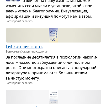
и вли­яет на нашу жизнь. Мы можем
изме­нить свои мысли и уста­новки, чтобы при­
влечь успех и бла­го­по­лу­чие. Визу­а­ли­за­ция,
аффир­ма­ции и инту­и­ция помо­гут нам в этом.
Партнёрский пересказ
Гиб­кая лич­ность
Бенжамин Харди · психология
За послед­ние деся­ти­ле­тия в пси­хо­ло­гии нако­пи­
лось мно­же­ство заблу­жде­ний о лич­ност­ном
росте. Они мно­го­кратно опи­саны в попу­ляр­ной
лите­ра­туре и при­ни­ма­ются боль­шин­ством
за чистую монету...
Партнёрский пересказ