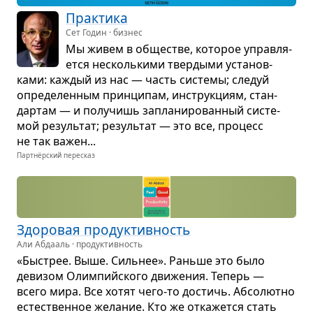
Прак­тика
Сет Годин · бизнес
Мы живем в обще­стве, кото­рое управ­ля­
ется несколь­кими твер­дыми уста­нов­
ками: каж­дый из нас — часть системы; сле­дуй
опре­де­лен­ным прин­ци­пам, инструк­циям, стан­
дар­там — и полу­чишь запла­ни­ро­ван­ный систе­
мой резуль­тат; резуль­тат — это все, про­цесс
не так важен...
Партнёрский пересказ
Здо­ро­вая про­дук­тив­ность
Али Абдааль · продуктивность
«Быстрее. Выше. Силь­нее». Раньше это было
деви­зом Олим­пийского дви­же­ния. Теперь —
всего мира. Все хотят чего‑то достичь. Абсо­лютно
есте­ствен­ное жела­ние. Кто же отка­жется стать