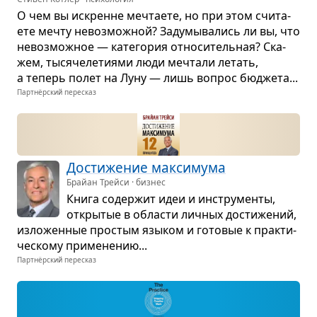
О чем вы искренне меч­та­ете, но при этом счи­та­
ете мечту невоз­мож­ной? Заду­мы­ва­лись ли вы, что
невоз­мож­ное — кате­го­рия отно­си­тель­ная? Ска­
жем, тыся­че­ле­ти­ями люди меч­тали летать,
а теперь полет на Луну — лишь вопрос бюд­жета...
Партнёрский пересказ
Дости­же­ние мак­си­мума
Брайан Трейси · бизнес
Книга содер­жит идеи и инстру­менты,
откры­тые в обла­сти лич­ных дости­же­ний,
изло­жен­ные про­стым язы­ком и гото­вые к прак­ти­
че­скому при­ме­не­нию...
Партнёрский пересказ