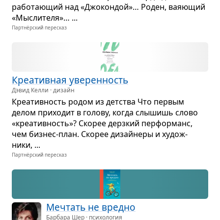
рабо­та­ю­щий над «Джо­кон­дой»… Роден, вая­ю­щий
«Мыс­ли­теля»… ...
Партнёрский пересказ
Кре­а­тив­ная уве­рен­ность
Дэвид Келли · дизайн
Кре­а­тив­ность родом из дет­ства Что пер­вым
делом при­хо­дит в голову, когда слы­шишь слово
«кре­а­тив­ность»? Ско­рее дерз­кий пер­фор­манс,
чем биз­нес-план. Ско­рее дизайнеры и худож­
ники, ...
Партнёрский пересказ
Меч­тать не вредно
Барбара Шер · психология