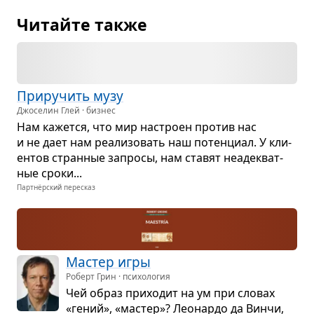
Читайте также
При­ру­чить музу
Джоселин Глей · бизнес
Нам кажется, что мир настроен про­тив нас
и не дает нам реа­ли­зо­вать наш потен­циал. У кли­
ен­тов стран­ные запросы, нам ста­вят неаде­кват­
ные сроки...
Партнёрский пересказ
Мастер игры
Роберт Грин · психология
Чей образ при­хо­дит на ум при сло­вах
«гений», «мастер»? Лео­нардо да Винчи,