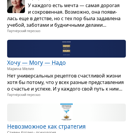
У каж­дого есть мечта — самая доро­гая
и сокро­вен­ная. Воз­можно, она появи­
лась еще в дет­стве, но с тех пор была задав­лена
уче­бой, забо­тами и буд­нич­ными делами...
Партнёрский пересказ
Хочу — Mогу — Надо
Марина Мелия
Нет уни­вер­саль­ных рецеп­тов счаст­ли­вой жизни
хотя бы потому, что у всех раз­ные пред­став­ле­ния
о сча­стье и успехе. И у каж­дого свой путь к ним...
Партнёрский пересказ
Невоз­мож­ное как стра­те­гия
Стивен Котлер · психология