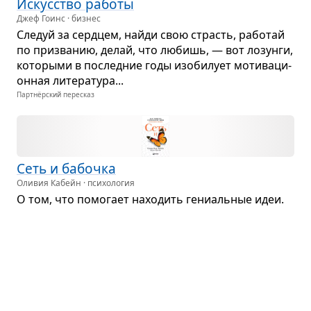
Искус­ство работы
Джеф Гоинс · бизнес
Сле­дуй за серд­цем, найди свою страсть, рабо­тай
по при­зва­нию, делай, что любишь, — вот лозунги,
кото­рыми в послед­ние годы изоби­лует моти­ва­ци­
он­ная лите­ра­тура...
Партнёрский пересказ
Сеть и бабочка
Оливия Кабейн · психология
О том, что помо­гает нахо­дить гени­аль­ные идеи.
Партнёрский пересказ
Твор­че­ский акт
Рик Рубин · искусство