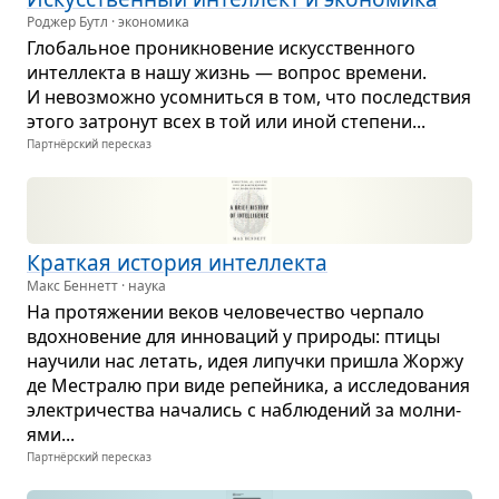
Роджер Бутл · экономика
Гло­баль­ное про­ник­но­ве­ние искус­ствен­ного
интел­лекта в нашу жизнь — вопрос вре­мени.
И невоз­можно усо­мниться в том, что послед­ствия
этого затро­нут всех в той или иной сте­пени...
Партнёрский пересказ
Крат­кая исто­рия интел­лекта
Макс Беннетт · наука
На про­тя­же­нии веков чело­ве­че­ство чер­пало
вдох­но­ве­ние для инно­ва­ций у при­роды: птицы
научили нас летать, идея липучки при­шла Жоржу
де Местралю при виде репей­ника, а иссле­до­ва­ния
элек­три­че­ства нача­лись с наблю­де­ний за мол­ни­
ями...
Партнёрский пересказ