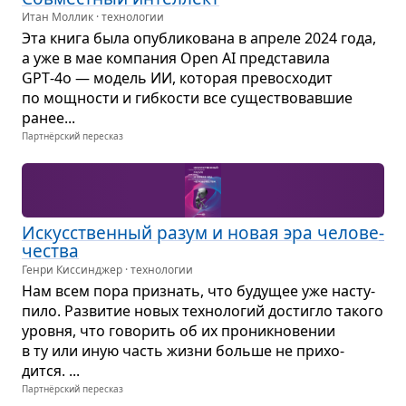
Итан Моллик · технологии
Эта книга была опуб­ли­ко­вана в апреле 2024 года,
а уже в мае ком­па­ния Open AI пред­ста­вила
GPT‑4o — модель ИИ, кото­рая пре­вос­хо­дит
по мощ­но­сти и гиб­ко­сти все суще­ство­вав­шие
ранее...
Партнёрский пересказ
Искус­ствен­ный разум и новая эра чело­ве­
че­ства
Генри Киссинджер · технологии
Нам всем пора при­знать, что буду­щее уже насту­
пило. Раз­ви­тие новых тех­но­ло­гий достигло такого
уровня, что гово­рить об их про­ник­но­ве­нии
в ту или иную часть жизни больше не при­хо­
дится. ...
Партнёрский пересказ