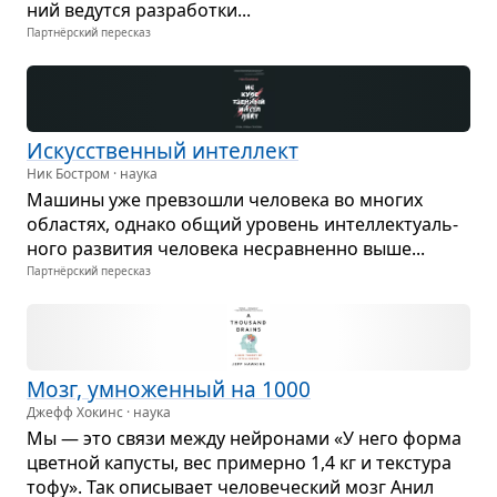
ний ведутся раз­ра­ботки...
Партнёрский пересказ
Искус­ствен­ный интел­лект
Ник Бостром · наука
Машины уже пре­взо­шли чело­века во мно­гих
обла­стях, однако общий уро­вень интел­лек­ту­аль­
ного раз­ви­тия чело­века несрав­ненно выше...
Партнёрский пересказ
Мозг, умно­жен­ный на 1000
Джефф Хокинс · наука
Мы — это связи между нейро­нами «У него форма
цвет­ной капу­сты, вес при­мерно 1,4 кг и тек­стура
тофу». Так опи­сы­вает чело­ве­че­ский мозг Анил