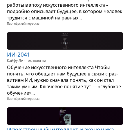
работы в эпоху искус­ствен­ного интел­лекта»
подробно опи­сы­вает буду­щее, в кото­ром чело­век
тру­дится с маши­ной на рав­ных...
Партнёрский пересказ
ИИ-2041
Кайфу Ли · технологии
Обу­че­ние искус­ствен­ного интел­лекта Чтобы
понять, что обе­щает нам буду­щее в связи с раз­
ви­тием ИИ, нужно сна­чала понять, как он стал
таким умным. Клю­че­вое поня­тие тут — «глу­бо­кое
обу­че­ние»...
Партнёрский пересказ
Искус­ствен­ный интел­лект и эко­но­мика