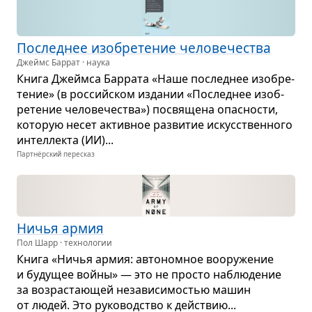
Послед­нее изоб­ре­те­ние чело­ве­че­ства
Джеймс Баррат · наука
Книга Джеймса Бар­рата «Наше послед­нее изоб­ре­
те­ние» (в рос­сийском изда­нии «Послед­нее изоб­
ре­те­ние чело­ве­че­ства») посвя­щена опас­но­сти,
кото­рую несет актив­ное раз­ви­тие искус­ствен­ного
интел­лекта (ИИ)...
Партнёрский пересказ
Ничья армия
Пол Шарр · технологии
Книга «Ничья армия: авто­ном­ное воору­же­ние
и буду­щее войны» — это не про­сто наблю­де­ние
за воз­рас­та­ю­щей неза­ви­си­мо­стью машин
от людей. Это руко­вод­ство к действию...