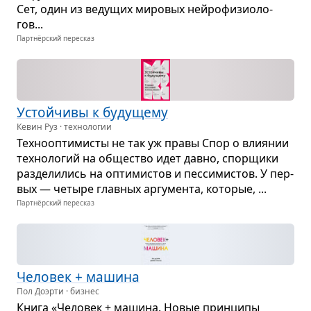
Сет, один из веду­щих миро­вых нейро­фи­зио­ло­
гов...
Партнёрский пересказ
Устой­чивы к буду­щему
Кевин Руз · технологии
Тех­но­оп­ти­ми­сты не так уж правы Спор о вли­я­нии
тех­но­ло­гий на обще­ство идет давно, спор­щики
раз­де­ли­лись на опти­ми­стов и пес­си­ми­стов. У пер­
вых — четыре глав­ных аргу­мента, кото­рые, ...
Партнёрский пересказ
Чело­век + машина
Пол Доэрти · бизнес
Книга «Чело­век + машина. Новые прин­ципы