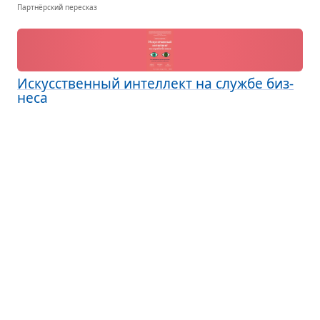
Партнёрский пересказ
Искус­ствен­ный интел­лект на службе биз­
неса
Аджей Агравал · технологии
Искус­ствен­ный интел­лект (ИИ) — реаль­ность
сего­дняш­него дня. Он уже изме­нил при­вычки
и даже судьбы мил­ли­о­нов людей. Напри­мер,
появ­ле­ние нави­га­то­ров лишило про­фес­си­о­наль­
ных так­си­стов их клю­че­вого пре­иму­ще­ства — зна­
ния города...
Партнёрский пересказ
Сверх­дер­жавы искус­ствен­ного интел­
лекта