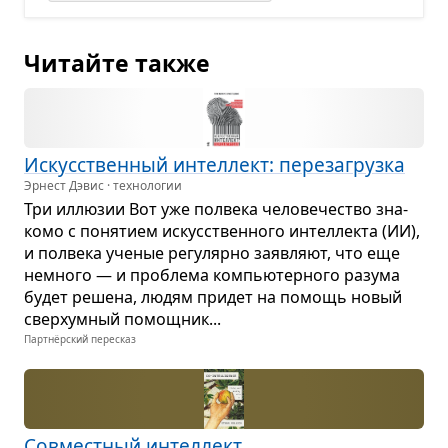
Читайте также
Искус­ствен­ный интел­лект: пере­за­грузка
Эрнест Дэвис · технологии
Три иллю­зии Вот уже пол­века чело­ве­че­ство зна­
комо с поня­тием искус­ствен­ного интел­лекта (ИИ),
и пол­века уче­ные регу­лярно заяв­ляют, что еще
немного — и про­блема ком­пью­тер­ного разума
будет решена, людям при­дет на помощь новый
сверх­ум­ный помощ­ник...
Партнёрский пересказ
Сов­мест­ный интел­лект