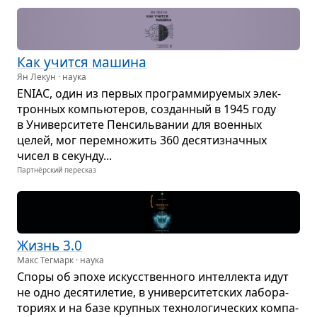
Как учится машина
Ян Лекун · наука
ENIAC, один из пер­вых про­грам­ми­ру­е­мых элек­
трон­ных ком­пью­те­ров, создан­ный в 1945 году
в Уни­вер­си­тете Пен­силь­ва­нии для воен­ных
целей, мог пере­мно­жить 360 деся­ти­знач­ных
чисел в секунду...
Партнёрский пересказ
Жизнь 3.0
Макс Тегмарк · наука
Споры об эпохе искус­ствен­ного интел­лекта идут
не одно деся­ти­ле­тие, в уни­вер­си­тет­ских лабо­ра­
то­риях и на базе круп­ных тех­но­ло­ги­че­ских ком­па­