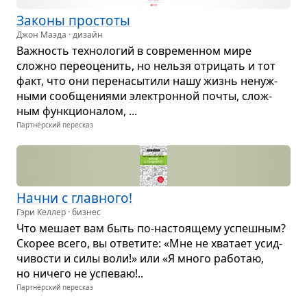
Законы про­стоты
Джон Маэда · дизайн
Важ­ность тех­но­ло­гий в совре­мен­ном мире
сложно пере­оце­нить, но нельзя отри­цать и тот
факт, что они пере­на­сы­тили нашу жизнь ненуж­
ными сооб­ще­ни­ями элек­трон­ной почты, слож­
ным функ­ци­о­на­лом, ...
Партнёрский пересказ
Начни с глав­ного!
Гэри Келлер · бизнес
Что мешает вам быть по-насто­я­щему успеш­ным?
Ско­рее всего, вы отве­тите: «Мне не хва­тает усид­
чи­во­сти и силы воли!» или «Я много рабо­таю,
но ничего не успе­ваю!..
Партнёрский пересказ