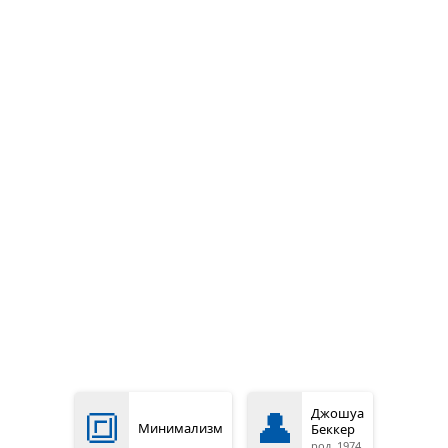
🔳
👤
Джошуа
Минимализм
Беккер
род. 1974