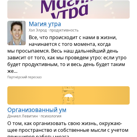
Магия утра
Хэл Элрод · продуктивность
Все, что про­ис­хо­дит с нами в жизни,
начи­на­ется с того момента, когда
мы про­сы­па­емся. Весь наш даль­нейший день
зави­сит от того, как мы про­ве­дем утро: если утро
будет про­дук­тив­ным, то и весь день будет таким
же...
Партнёрский пересказ
Орга­ни­зо­ван­ный ум
Дэниел Левитин · психология
О том, как орга­ни­зо­вать свою жизнь, окру­жа­ю­
щее про­стран­ство и соб­ствен­ные мысли с уче­том
прин­ци­пов работы мозга.