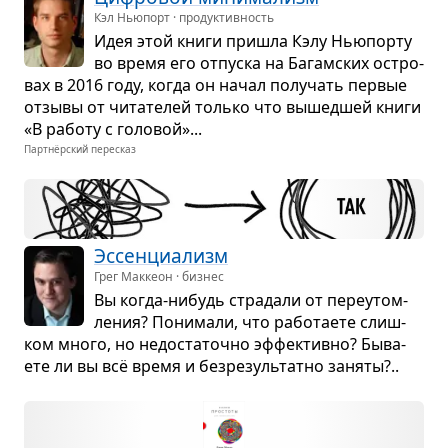
Кэл Ньюпорт · продуктивность
Идея этой книги при­шла Кэлу Нью­порту
во время его отпуска на Багам­ских остро­
вах в 2016 году, когда он начал полу­чать пер­вые
отзывы от чита­те­лей только что вышед­шей книги
«В работу с голо­вой»...
Партнёрский пересказ
Эссен­ци­а­лизм
Грег Маккеон · бизнес
Вы когда-нибудь стра­дали от пере­у­том­
ле­ния? Пони­мали, что рабо­та­ете слиш­
ком много, но недо­ста­точно эффек­тивно? Быва­
ете ли вы всё время и без­ре­зуль­татно заняты?..