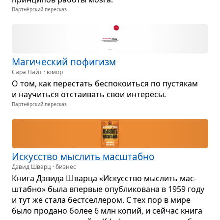
Партнёрский пересказ
Маги­че­ский пофи­гизм
Сара Найт · юмор
О том, как пере­стать бес­по­ко­иться по пустя­кам
и научиться отста­и­вать свои инте­ресы.
Партнёрский пересказ
Искус­ство мыс­лить мас­штабно
Дэвид Шварц · бизнес
Книга Дэвида Шварца «Искус­ство мыс­лить мас­
штабно» была впер­вые опуб­ли­ко­вана в 1959 году
и тут же стала бест­сел­ле­ром. С тех пор в мире
было про­дано более 6 млн копий, и сейчас книга