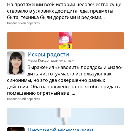
На про­тя­же­нии всей исто­рии чело­ве­че­ство суще­
ство­вало в усло­виях дефи­цита: еда, пред­меты
быта, тех­ника были доро­гими и ред­кими...
Партнёрский пересказ
Искры радо­сти
Мари Кондо · минимализм
Выра­же­ния «наво­дить поря­док» и «наво­
дить чистоту» часто исполь­зуют как
сино­нимы, но это два совер­шенно раз­ных
действия. Оба направ­лены на то, чтобы при­дать
поме­ще­нию опрят­ный вид, ...
Партнёрский пересказ
Циф­ро­вой мини­ма­лизм