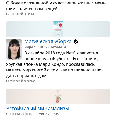
О более осо­знан­ной и счаст­ли­вой жизни с мень­
шим коли­че­ством вещей.
Партнёрский пересказ
Маги­че­ская уборка
🏠
Мари Кондо · минимализм
В дека­бре 2018 года Netflix запу­стил
новое шоу… об уборке. Его геро­иня,
хруп­кая японка Мари Кондо, про­сла­ви­лась
на весь мир кни­гой о том, как пра­вильно наво­
дить поря­док в доме...
Партнёрский пересказ
Устой­чи­вый мини­ма­лизм
Стефани Сефериан · минимализм