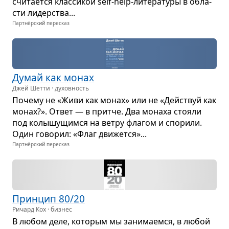
счи­та­ется клас­си­кой self-help-лите­ра­туры в обла­
сти лидер­ства...
Партнёрский пересказ
Думай как монах
Джей Шетти · духовность
Почему не «Живи как монах» или не «Действуй как
монах?». Ответ — в притче. Два монаха сто­яли
под колы­шу­щимся на ветру фла­гом и спо­рили.
Один гово­рил: «Флаг дви­жется»...
Партнёрский пересказ
Прин­цип 80/20
Ричард Кох · бизнес
В любом деле, кото­рым мы зани­ма­емся, в любой