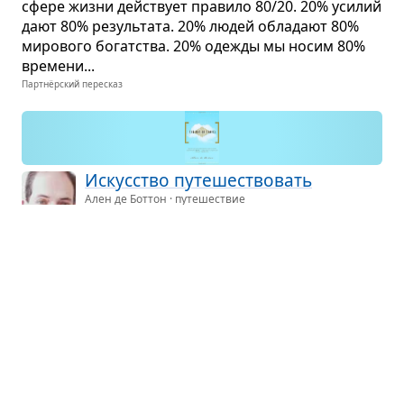
сфере жизни действует пра­вило 80/20. 20% уси­лий
дают 80% резуль­тата. 20% людей обла­дают 80%
миро­вого богат­ства. 20% оде­жды мы носим 80%
вре­мени...
Партнёрский пересказ
Искус­ство путе­ше­ство­вать
Ален де Боттон · путешествие
О том, почему люди любят путе­ше­ство­
вать и как путе­ше­ство­вать так, чтобы
полу­чать мак­си­маль­ное удо­воль­ствие.
Партнёрский пересказ
Душа осво­бо­жден­ная
Майкл Сингер · духовность