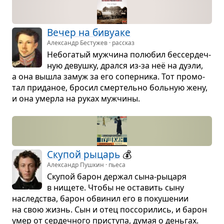
Вечер на биву­аке
Александр Бестужев · рассказ
Небо­га­тый муж­чина полю­бил бес­сер­деч­
ную девушку, дрался из-за неё на дуэли,
а она вышла замуж за его сопер­ника. Тот про­мо­
тал при­да­ное, бро­сил смер­тельно боль­ную жену,
и она умерла на руках муж­чины.
Ску­пой рыцарь
💰
Александр Пушкин · пьеса
Ску­пой барон дер­жал сына-рыцаря
в нищете. Чтобы не оста­вить сыну
наслед­ства, барон обви­нил его в поку­ше­нии
на свою жизнь. Сын и отец поссо­ри­лись, и барон
умер от сер­деч­ного при­ступа, думая о день­гах.