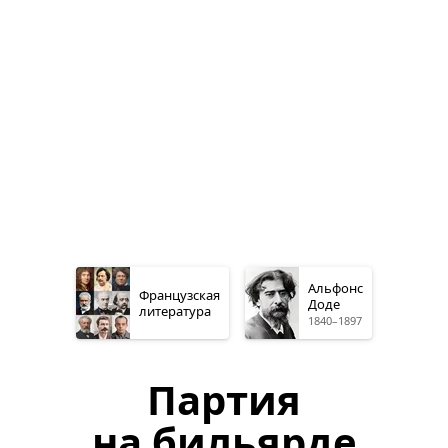
Альфонс
Французская
Доде
литература
1840–1897
Партия
на бильярде