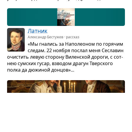
Лат­ник
Александр Бестужев · рассказ
«Мы гна­лись за Напо­лео­ном по горя­чим
сле­дам. 22 ноя­бря послал меня Сесла­вин
очи­стить левую сто­рону Вилен­ской дороги, с сот­
нею сум­ских гусар, взво­дом дра­гун Твер­ского
полка да дюжи­ной дон­цов»...
Война и мир. Том 1
🎩
Лев Толстой · том
Вне­брач­ный сын бога­того графа после
смерти отца стал бога­чом и женился
на кра­са­вице. Его друг-князь, разо­ча­ро­ван­ный