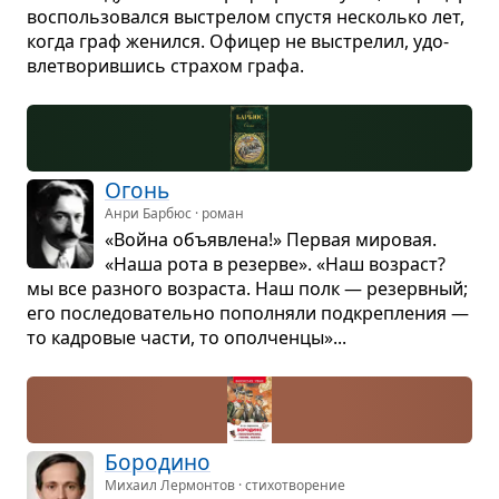
вос­поль­зо­вался выстре­лом спу­стя несколько лет,
когда граф женился. Офи­цер не выстре­лил, удо­
влетво­рив­шись стра­хом графа.
Огонь
Анри Барбюс · роман
«Война объ­яв­лена!» Пер­вая миро­вая.
«Наша рота в резерве». «Наш воз­раст?
мы все раз­ного воз­раста. Наш полк — резерв­ный;
его после­до­ва­тельно попол­няли под­креп­ле­ния —
то кад­ро­вые части, то опол­ченцы»...
Боро­дино
Михаил Лермонтов · стихотворение