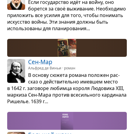
Если госу­дар­ство идёт на войну, оно
борется за своё выжи­ва­ние. Необ­хо­димо
при­ло­жить все уси­лия для того, чтобы пони­мать
искус­ство войны. Эти зна­ния должны быть
исполь­зо­ваны для пла­ни­ро­ва­ния...
Сен-Мар
Альфред де Виньи · роман
В основу сюжета романа поло­жен рас­
сказ о действи­тельно имев­шем место
в 1642 г. заго­воре любимца короля Людо­вика XIII,
мар­киза Сен-Мара про­тив все­силь­ного кар­ди­нала
Рише­лье. 1639 г...