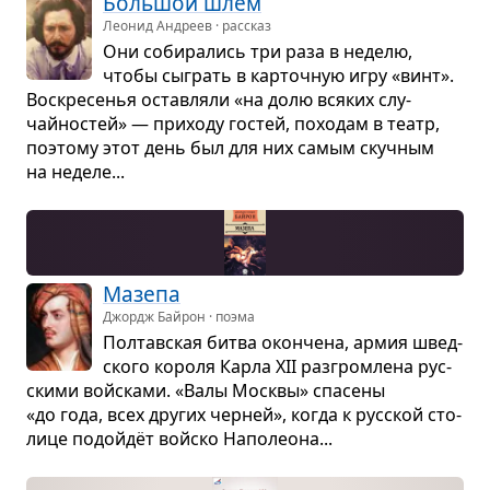
Боль­шой шлем
Леонид Андреев · рассказ
Они соби­ра­лись три раза в неделю,
чтобы сыграть в кар­точ­ную игру «винт».
Вос­кре­се­нья остав­ляли «на долю вся­ких слу­
чайно­стей» — при­ходу гостей, похо­дам в театр,
поэтому этот день был для них самым скуч­ным
на неделе...
Мазепа
Джордж Байрон · поэма
Пол­тав­ская битва окон­чена, армия швед­
ского короля Карла XII раз­гром­лена рус­
скими войсками. «Валы Москвы» спа­сены
«до года, всех дру­гих чер­ней», когда к рус­ской сто­
лице подойдёт войско Напо­леона...