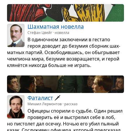
Шах­мат­ная новелла
Стефан Цвейг · новелла
В оди­ноч­ном заклю­че­нии в гестапо
героя дово­дит до без­умия сбор­ник шах­
мат­ных пар­тий. Осво­бо­див­шись, он обы­гры­вает
чем­пи­она мира, без­умие воз­вра­ща­ется, и герой
клянётся нико­гда больше не играть.
Фата­лист
🗡️
Михаил Лермонтов · рассказ
Офи­церы спо­рили о судьбе. Один решил
про­ве­рить её и выстре­лил себе в лоб,
но писто­лет дал осечку. Ночью его убил пья­ный
казак. Сослу­жи­вец офи­цера, кото­рый пред­ска­зал