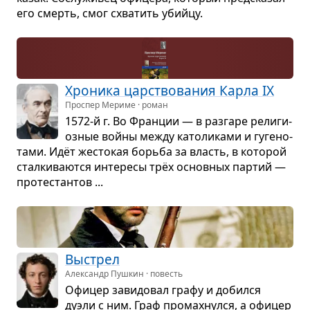
его смерть, смог схва­тить убийцу.
Хро­ника цар­ство­ва­ния Карла IX
Проспер Мериме · роман
1572-й г. Во Фран­ции — в раз­гаре рели­ги­
оз­ные войны между като­ли­ками и гуге­но­
тами. Идёт жесто­кая борьба за власть, в кото­рой
стал­ки­ва­ются инте­ресы трёх основ­ных пар­тий —
про­те­стан­тов ...
Выстрел
Александр Пушкин · повесть
Офи­цер зави­до­вал графу и добился
дуэли с ним. Граф про­мах­нулся, а офи­цер