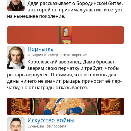
Дядя рас­ска­зы­вает о Боро­дин­ской битве,
в кото­рой он при­ни­мал уча­стие, и сетует
на нынеш­нее поко­ле­ние.
Пер­чатка
Фридрих Шиллер · стихотворение
Коро­лев­ский зве­ри­нец. Дама бро­сает
зве­рям свою пер­чатку и тре­бует, чтобы
рыцарь вер­нул её. Пони­мая, что его жизнь для
дамы ничего не зна­чит, рыцарь при­но­сит её пер­
чатку, но от награды отка­зы­ва­ется.
Искус­ство войны
Сунь-цзы · философия