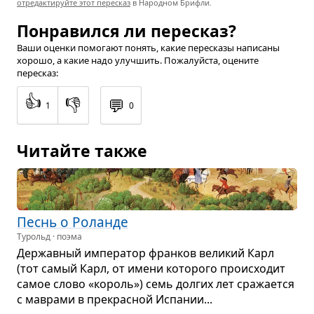
отредактируйте этот пересказ
в Народном Брифли.
Понравился ли пересказ?
Ваши оценки помогают понять, какие пересказы написаны
хорошо, а какие надо улучшить. Пожалуйста, оцените
пересказ:
👍
👎
💬
1
0
Читайте также
Песнь о Роланде
Турольд · поэма
Дер­жав­ный импе­ра­тор фран­ков вели­кий Карл
(тот самый Карл, от имени кото­рого про­ис­хо­дит
самое слово «король») семь дол­гих лет сра­жа­ется
с мав­рами в пре­крас­ной Испа­нии...