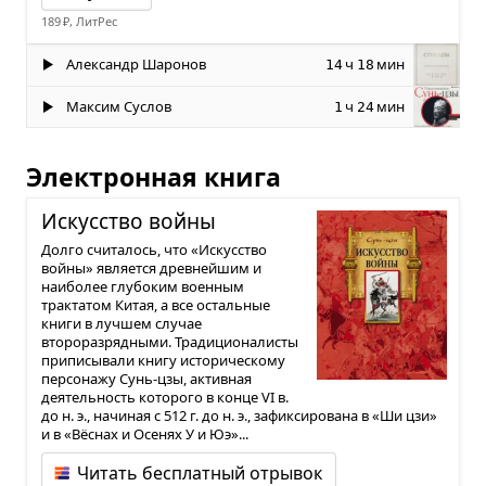
189 ₽, ЛитРес
Александр Шаронов
ч
мин
14
18
Максим Суслов
ч
мин
1
24
Электронная книга
Искус­ство войны
Долго считалось, что «Искусство
войны» является древнейшим и
наиболее глубоким военным
трактатом Китая, а все остальные
книги в лучшем случае
второразрядными. Традиционалисты
приписывали книгу историческому
персонажу Сунь-цзы, активная
деятельность которого в конце VI в.
до н. э., начиная с 512 г. до н. э., зафиксирована в «Ши цзи»
и в «Вёснах и Осенях У и Юэ»...
Читать бесплатный отрывок