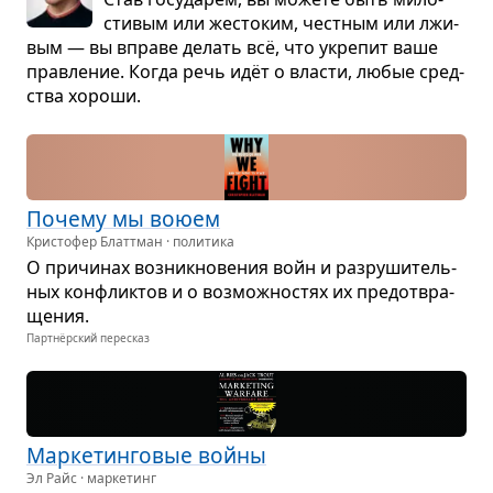
сти­вым или жесто­ким, чест­ным или лжи­
вым — вы вправе делать всё, что укре­пит ваше
прав­ле­ние. Когда речь идёт о вла­сти, любые сред­
ства хороши.
Почему мы воюем
Кристофер Блаттман · политика
О при­чи­нах воз­ник­но­ве­ния войн и раз­ру­ши­тель­
ных кон­флик­тов и о воз­мож­но­стях их предот­вра­
ще­ния.
Партнёрский пересказ
Мар­ке­тин­го­вые войны
Эл Райс · маркетинг