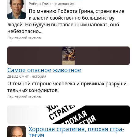
Роберт Грин · психология
По мне­нию Роберта Грина, стрем­ле­ние
к вла­сти свойственно боль­шин­ству
людей. Но будучи выстав­лен­ным напо­каз, оно
небез­опасно...
Партнёрский пересказ
Самое опас­ное живот­ное
Дэвид Смит · история
О тем­ной сто­роне чело­века и при­чи­нах раз­ру­ши­
тель­ных кон­флик­тов.
Партнёрский пересказ
Хоро­шая стра­те­гия, пло­хая стра­
те­гия