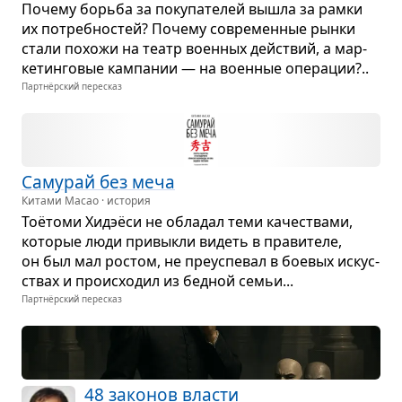
Почему борьба за поку­па­те­лей вышла за рамки
их потреб­но­стей? Почему совре­мен­ные рынки
стали похожи на театр воен­ных действий, а мар­
ке­тин­го­вые кам­па­нии — на воен­ные опе­ра­ции?..
Партнёрский пересказ
Саму­рай без меча
Китами Масао · история
Тоётоми Хидэёси не обла­дал теми каче­ствами,
кото­рые люди при­выкли видеть в пра­ви­теле,
он был мал ростом, не пре­успе­вал в бое­вых искус­
ствах и про­ис­хо­дил из бед­ной семьи...
Партнёрский пересказ
48 зако­нов вла­сти