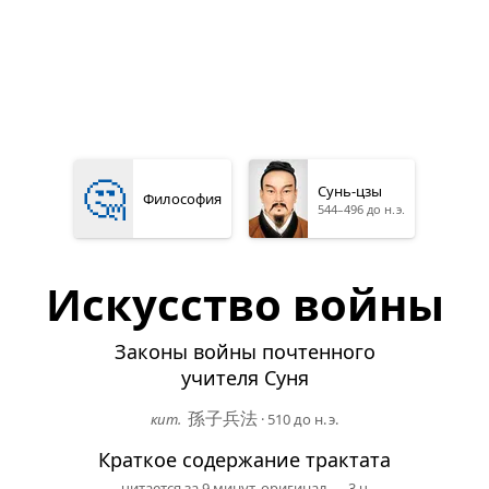
🤔
Сунь-цзы
Философия
544–496 до н. э.
Искусство войны
Законы войны почтенного
учителя Суня
孫子兵法
кит.
·
510 до н. э.
Краткое содержание трактата
читается за 9 минут,
оригинал
— 3 ч