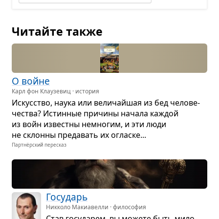
Читайте также
О войне
Карл фон Клаузевиц · история
Искус­ство, наука или вели­чайшая из бед чело­ве­
че­ства? Истин­ные при­чины начала каж­дой
из войн известны немно­гим, и эти люди
не склонны пре­да­вать их огласке...
Партнёрский пересказ
Госу­дарь
Никколо Макиавелли · философия
Став госу­да­рем, вы можете быть мило­