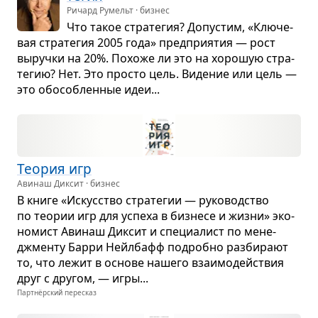
Ричард Румельт · бизнес
Что такое стра­те­гия? Допу­стим, «Клю­че­
вая стра­те­гия 2005 года» пред­при­я­тия — рост
выручки на 20%. Похоже ли это на хоро­шую стра­
те­гию? Нет. Это про­сто цель. Виде­ние или цель —
это обо­соб­лен­ные идеи...
Тео­рия игр
Авинаш Диксит · бизнес
В книге «Искус­ство стра­те­гии — руко­вод­ство
по тео­рии игр для успеха в биз­несе и жизни» эко­
но­мист Авинаш Дик­сит и спе­ци­а­лист по мене­
джменту Барри Нейл­бафф подробно раз­би­рают
то, что лежит в основе нашего вза­и­мо­действия
друг с дру­гом, — игры...
Партнёрский пересказ