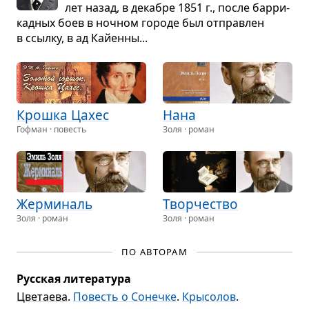
лет назад, в дека­бре 1851 г., после бар­ри­
кад­ных боев в ноч­ном городе был отправ­лен
в ссылку, в ад Кайенны...
Крошка Цахес
Нана
Гофман · повесть
Золя · роман
Жер­ми­наль
Твор­че­ство
Золя · роман
Золя · роман
ПО АВТОРАМ
Русская литература
Цветаева
.
Повесть о Сонечке
.
Крысолов
.