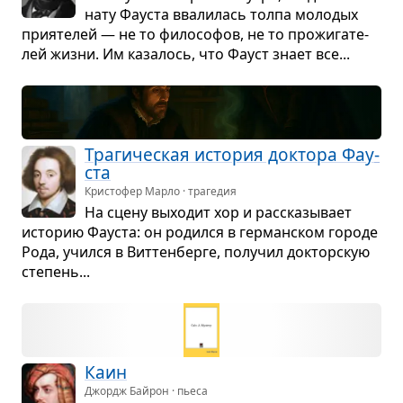
нату Фау­ста вва­ли­лась толпа моло­дых
при­я­те­лей — не то фило­со­фов, не то про­жи­га­те­
лей жизни. Им каза­лось, что Фауст знает все...
Тра­ги­че­ская исто­рия док­тора Фау­
ста
Кристофер Марло · трагедия
На сцену выхо­дит хор и рас­ска­зы­вает
исто­рию Фау­ста: он родился в гер­ман­ском городе
Рода, учился в Вит­тен­берге, полу­чил док­тор­скую
сте­пень...
Каин
Джордж Байрон · пьеса