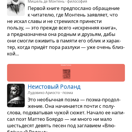
Мишель де Монтень · философия
Пер­вой книге пред­по­слано обра­ще­ние
к чита­телю, где Мон­тень заяв­ляет, что
не искал славы и не стре­мился при­не­сти
пользу, — это прежде всего «искрен­няя книга»,
а пред­на­зна­чена она род­ным и дру­зьям, дабы
они смогли ожи­вить в памяти его облик и харак­
тер, когда придёт пора раз­луки — уже очень близ­
кой...
Неисто­вый Роланд
Лудовико Ариосто · поэма
Это необыч­ная поэма — поэма-про­дол­
же­ние. Она начи­на­ется почти с полу­
слова, под­хва­ты­вая чужой сюжет. Начало ее напи­
сал поэт Мат­тео Боярдо — ни много ни мало
шесть­де­сят девять песен под загла­вием «Влю­
блён­ный Роланд»...