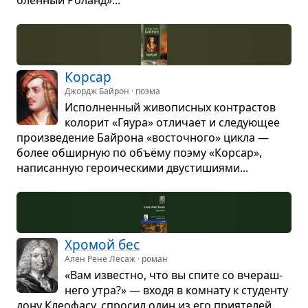
Кор­сар
Джордж Байрон · поэма
Испол­нен­ный живо­пис­ных кон­трас­тов
коло­рит «Гяура» отли­чает и сле­ду­ю­щее
про­из­ве­де­ние Байрона «вос­точ­ного» цикла —
более обшир­ную по объёму поэму «Кор­сар»,
напи­сан­ную геро­и­че­скими дву­сти­ши­ями...
Хро­мой бес
Ален Рене Лесаж · роман
«Вам известно, что вы спите со вче­раш­
него утра?» — входя в ком­нату к сту­денту
дону Клео­фасу, спро­сил один из его при­я­те­лей...