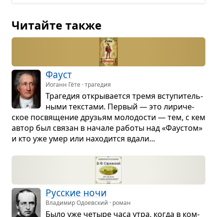
Читайте также
Фауст
Иоганн Гёте · трагедия
Тра­ге­дия откры­ва­ется тремя всту­пи­тель­
ными тек­стами. Пер­вый — это лири­че­
ское посвя­ще­ние дру­зьям моло­до­сти — тем, с кем
автор был свя­зан в начале работы над «Фау­стом»
и кто уже умер или нахо­дится вдали...
Рус­ские ночи
Владимир Одоевский · роман
Было уже четыре часа утра, когда в ком­