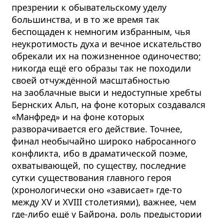
презрении к обывательскому уделу
большинства, и в то же время так
беспощаден к немногим избранным, чья
неукротимость духа и вечное искательство
обрекали их на пожизненное одиночество;
никогда ещё его образы так не походили
своей отчуждённой масштабностью
на заоблачные выси и недоступные хребты
Бернских Альп, на фоне которых создавался
«Манфред» и на фоне которых
разворачивается его действие. Точнее,
финал необычайно широко набросанного
конфликта, ибо в драматической поэме,
охватывающей, по существу, последние
сутки существования главного героя
(хронологически оно «зависает» где-то
между XV и XVIII столетиями), важнее, чем
где-либо ещё у Байрона, роль предыстории