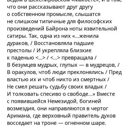
что они рассказывают друг другу
о собственном промысле, слышатся
не слишком типичные для философских
произведений Байрона ноты язвительной
сатиры. Так, одна из них «...женила
дураков, / Восстановляла падшие
престолы / И укрепляла близкие
к паденью
<…>
/
<…>
превращала /
В безумцев мудрых, глупых — в мудрецов, /
В оракулов, чтоб люди преклонялись / Пред
властью их и чтоб никто из смертных /
Не смел решать судьбу своих владык /
И толковать спесиво о свободе...» Вместе
с появившейся Немезидой, богиней
возмездия, они направляются в чертог
Аримана, где верховный правитель духов
восседает на троне — огненном шаре.