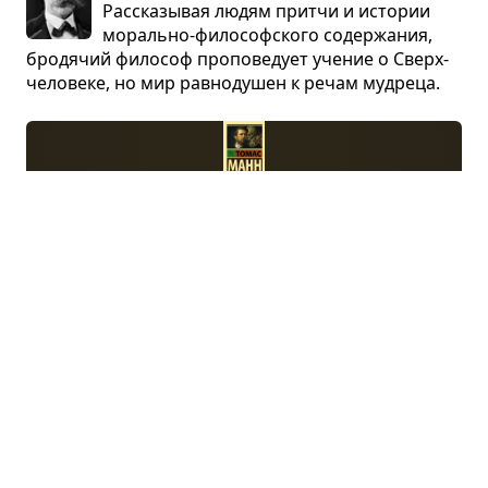
Рас­ска­зы­вая людям притчи и исто­рии
морально-фило­соф­ского содер­жа­ния,
бро­дя­чий фило­соф про­по­ве­дует уче­ние о Сверх­
че­ло­веке, но мир рав­но­ду­шен к речам муд­реца.
Док­тор Фау­стус
Томас Манн · роман
Рас­сказ ведётся от лица док­тора фило­со­
фии Сере­нуса Цейт­б­лома. Родив­шись
в 1883 г., он окан­чи­вает гим­на­зию городка
Кайзер­са­шерна, потом уни­вер­си­тет, ста­но­вится
пре­по­да­ва­те­лем клас­си­че­ских язы­ков и обза­во­
дится семьёй...