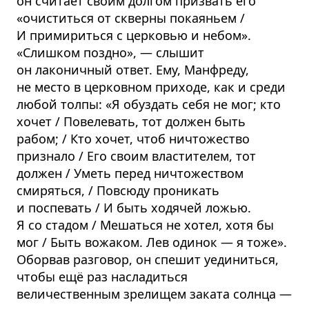
он считает своим долгом призвать его
«очиститься от скверны покаяньем /
И примириться с церковью и небом».
«Слишком поздно», — слышит
он лаконичный ответ. Ему, Манфреду,
не место в церковном приходе, как и среди
любой толпы: «Я обуздать себя не мог; кто
хочет / Повелевать, тот должен быть
рабом; / Кто хочет, чтоб ничтожество
признало / Его своим властителем, тот
должен / Уметь перед ничтожеством
смиряться, / Повсюду проникать
и поспевать / И быть ходячей ложью.
Я со стадом / Мешаться не хотел, хотя бы
мог / Быть вожаком. Лев одинок — я тоже».
Оборвав разговор, он спешит уединиться,
чтобы ещё раз насладиться
величественным зрелищем заката солнца —