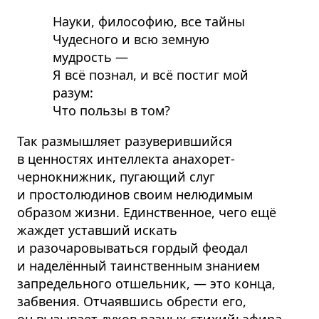
Науки, философию, все тайны
Чудесного и всю земную
мудрость —
Я всё познал, и всё постиг мой
разум:
Что пользы в том?
Так размышляет разуверившийся
в ценностях интеллекта анахорет-
чернокнижник, пугающий слуг
и простолюдинов своим нелюдимым
образом жизни. Единственное, чего ещё
жаждет уставший искать
и разочаровываться гордый феодал
и наделённый таинственным знанием
запредельного отшельник, — это конца,
забвения. Отчаявшись обрести его,
он вызывает духов разных стихий: эфира,