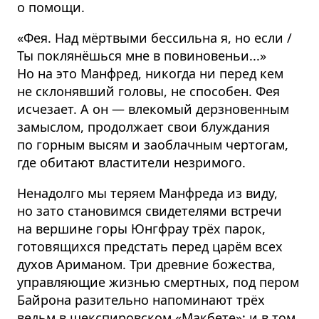
о помощи.
«Фея. Над мёртвыми бессильна я, но если /
Ты поклянёшься мне в повиновеньи...»
Но на это Манфред, никогда ни перед кем
не склонявший головы, не способен. Фея
исчезает. А он — влекомый дерзновенным
замыслом, продолжает свои блуждания
по горным высям и заоблачным чертогам,
где обитают властители незримого.
Ненадолго мы теряем Манфреда из виду,
но зато становимся свидетелями встречи
на вершине горы Юнгфрау трёх парок,
готовящихся предстать перед царём всех
духов Ариманом. Три древние божества,
управляющие жизнью смертных, под пером
Байрона разительно напоминают трёх
ведьм в шекспировском «Макбете»; и в том,