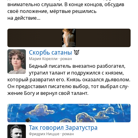
вни­ма­тельно слу­шали. В конце кон­цов, обсу­див
своё поло­же­ние, мёрт­вые реши­лись
на действие...
Скорбь сатаны
👿
Мария Корелли · роман
Бед­ный писа­тель вне­запно раз­бо­га­тел,
утра­тил талант и подру­жился с кня­зем,
кото­рый раз­вра­тил его. Князь ока­зался дья­во­лом.
Он предо­ста­вил писа­телю выбор, тот выбрал слу­
же­ние Богу и вер­нул свой талант.
Так гово­рил Зара­тустра
Фридрих Ницше · роман