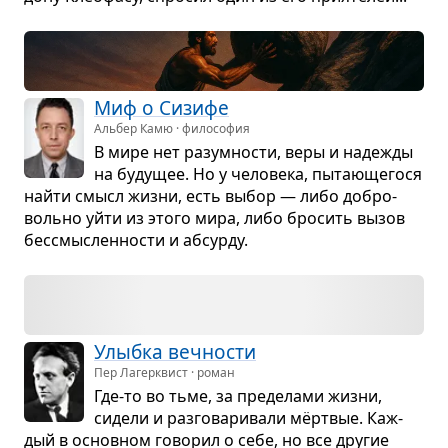
Миф о Сизифе
Альбер Камю · философия
В мире нет разум­но­сти, веры и наде­жды
на буду­щее. Но у чело­века, пыта­ю­ще­гося
найти смысл жизни, есть выбор — либо добро­
вольно уйти из этого мира, либо бро­сить вызов
бес­смыс­лен­но­сти и абсурду.
Улыбка веч­но­сти
Пер Лагерквист · роман
Где-то во тьме, за пре­де­лами жизни,
сидели и раз­го­ва­ри­вали мёрт­вые. Каж­
дый в основ­ном гово­рил о себе, но все дру­гие