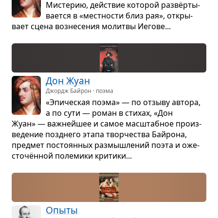
Мисте­рию, действие кото­рой раз­вёр­ты­
ва­ется в «мест­но­сти близ рая», откры­
вает сцена воз­не­се­ния молитвы Иегове...
Дон Жуан
Джордж Байрон · поэма
«Эпи­че­ская поэма» — по отзыву автора,
а по сути — роман в сти­хах, «Дон
Жуан» — важ­нейшее и самое мас­штаб­ное про­из­
ве­де­ние позд­него этапа твор­че­ства Байрона,
пред­мет посто­ян­ных раз­мыш­ле­ний поэта и оже­
сточён­ной поле­мики кри­тики...
Опыты