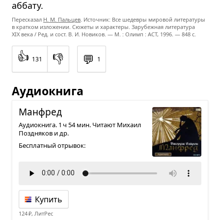
аббату.
Пересказал
Н. М. Пальцев
. Источник: Все шедевры мировой литературы
в кратком изложении. Сюжеты и характеры. Зарубежная литература
XIX века / Ред. и сост. В. И. Новиков. — М. : Олимп : ACT, 1996. — 848 с.
👍
👎
💬
131
1
Аудиокнига
Ман­фред
Аудиокнига. 1 ч 54 мин. Читают Михаил
Поздняков и др.
Бесплатный отрывок:
Купить
124 ₽, ЛитРес