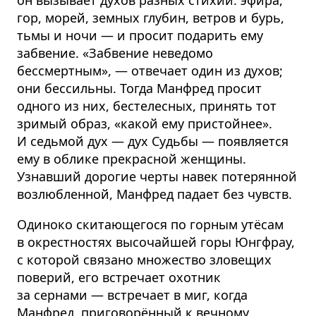
гор, морей, земных глубин, ветров и бурь,
тьмы и ночи — и просит подарить ему
забвение. «Забвение неведомо
бессмертным», — отвечает один из духов;
они бессильны. Тогда Манфред просит
одного из них, бестелесных, принять тот
зримый образ, «какой ему пристойнее».
И седьмой дух — дух Судьбы — появляется
ему в облике прекрасной женщины.
Узнавший дорогие черты навек потерянной
возлюбленной, Манфред падает без чувств.
Одиноко скитающегося по горным утёсам
в окрестностях высочайшей горы Юнгфрау,
с которой связано множество зловещих
поверий, его встречает охотник
за сернами — встречает в миг, когда
Манфред, приговорённый к вечному