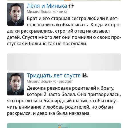
Лёля и Минька
👫
Михаил Зощенко · цикл
Брат и его стар­шая сестра любили в дет­
стве шалить и обма­ны­вать. Когда их про­
делки рас­кры­ва­лись, стро­гий отец нака­зы­вал
детей. Спу­стя много лет они помнили о своих про­
ступ­ках и больше так не посту­пали.
Трид­цать лет спу­стя
🎱
Михаил Зощенко · рассказ
Девочка рев­но­вала роди­те­лей к брату,
кото­рый часто болел. Она при­тво­ри­лась,
что про­гло­тила бильярд­ный шарик, чтобы полу­
чить вни­ма­ние и любовь роди­те­лей, но обман
рас­крылся, и девочка была нака­зана.