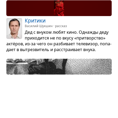
Кри­тики
Василий Шукшин · рассказ
Дед с вну­ком любят кино. Одна­жды деду
при­хо­дится не по вкусу «при­твор­ство»
актёров, из-за чего он раз­би­вает теле­ви­зор, попа­
дает в вытрез­ви­тель и рас­стра­и­вает внука.
Дурак
Салтыков-Щедрин · сказка
У умных роди­те­лей родился сын-дурак,
живу­щий не по зако­нам, а по веле­нию
сердца. Роди­тели попы­та­лись сде­лать сына
таким, как все, но его не изме­нили даже ски­та­ния,
и он остался дура­ком навсе­гда.