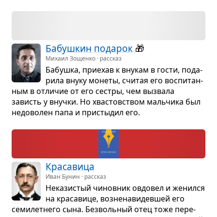
Бабуш­кин пода­рок
🎁
Михаил Зощенко · рассказ
Бабушка, при­е­хав к вну­кам в гости, пода­
рила внуку монеты, счи­тая его вос­пи­тан­
ным в отли­чие от его сестры, чем вызвала
зависть у внучки. Но хва­стов­ством маль­чика был
недо­во­лен папа и при­сты­дил его.
Кра­са­вица
Иван Бунин · рассказ
Нека­зи­стый чинов­ник овдо­вел и женился
на кра­са­вице, воз­не­на­ви­дев­шей его
семи­лет­него сына. Без­воль­ный отец тоже пере­