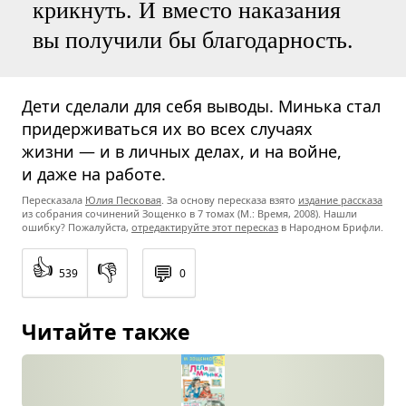
крикнуть. И вместо наказания
вы получили бы благодарность.
Дети сделали для себя выводы. Минька стал
придерживаться их во всех случаях
жизни — и в личных делах, и на войне,
и даже на работе.
Пересказала
Юлия Песковая
. За основу пересказа взято
издание рассказа
из собрания сочинений Зощенко в 7 томах (М.: Время, 2008). Нашли
ошибку? Пожалуйста,
отредактируйте этот пересказ
в Народном Брифли.
👍
👎
💬
539
0
Читайте также