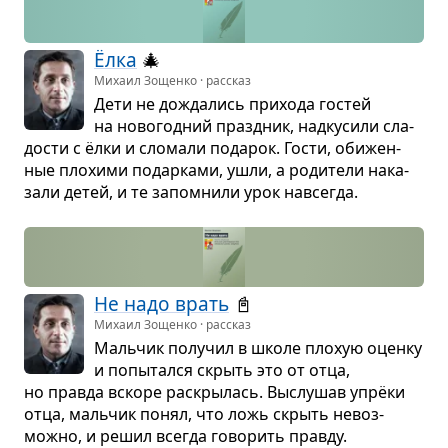
Ёлка
🎄
Михаил Зощенко · рассказ
Дети не дожда­лись при­хода гостей
на ново­год­ний празд­ник, над­ку­сили сла­
до­сти с ёлки и сло­мали пода­рок. Гости, оби­жен­
ные пло­хими подар­ками, ушли, а роди­тели нака­
зали детей, и те запо­мнили урок навсе­гда.
Не надо врать
📓
Михаил Зощенко · рассказ
Маль­чик полу­чил в школе плохую оценку
и попы­тался скрыть это от отца,
но правда вскоре рас­кры­лась. Выслу­шав упрёки
отца, маль­чик понял, что ложь скрыть невоз­
можно, и решил все­гда гово­рить правду.