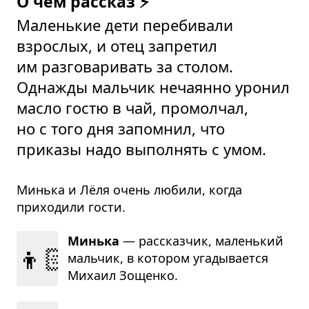
О чём рассказ ⚡
Маленькие дети перебивали
взрослых, и отец запретил
им разговаривать за столом.
Однажды мальчик нечаянно уронил
масло гостю в чай, промолчал,
но с того дня запомнил, что
приказы надо выполнять с умом.
Минька и Лёля очень любили, когда
приходили гости.
Минька
— рас­сказ­чик, малень­кий
👦🏻
маль­чик, в кото­ром уга­ды­ва­ется
Михаил Зощенко.