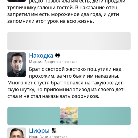
редко поз­во­ляла им есть, дети про­дали
тря­пич­нику галоши гостей. В нака­за­ние отец
запре­тил им есть моро­же­ное два года, и дети
запо­мнили этот урок на всю жизнь.
Находка
🐸
Михаил Зощенко · рассказ
Брат с сестрой жестоко пошу­тили над
про­хо­жим, за что были им нака­заны.
Много лет спу­стя брат попался на такую же дет­
скую шутку, но при­по­мнил эпи­зод из сво­его дет­
ства и не стал нака­зы­вать озор­ни­ков.
Цифры
🔢
Иван Бунин · рассказ