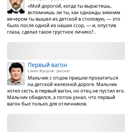
«Мой доро­гой, когда ты выра­стешь,
вспо­мнишь ли ты, как одна­жды зим­ним
вече­ром ты вышел из дет­ской в сто­ло­вую, — это
было после одной из наших ссор, — и, опу­стив
глаза, сде­лал такое груст­ное личико?..
Пер­вый вагон
Сакен Жунусов · рассказ
Маль­чик с отцом при­шли про­ка­титься
на дет­ской желез­ной дороге. Маль­чик
хотел сесть в пер­вый вагон, но отец не пустил его.
Маль­чик оби­делся, а потом узнал, что пер­вый
вагон был только для отлич­ни­ков.