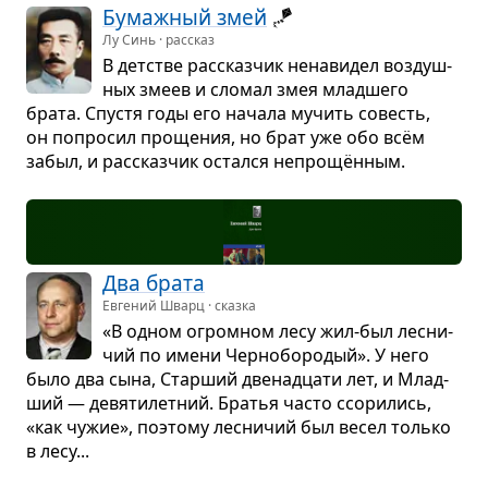
Бумаж­ный змей
🪁
Лу Синь · рассказ
В дет­стве рас­сказ­чик нена­ви­дел воз­душ­
ных змеев и сло­мал змея млад­шего
брата. Спу­стя годы его начала мучить совесть,
он попро­сил про­ще­ния, но брат уже обо всём
забыл, и рас­сказ­чик остался непрощён­ным.
Два брата
Евгений Шварц · сказка
«В одном огром­ном лесу жил-был лес­ни­
чий по имени Чер­но­бо­ро­дый». У него
было два сына, Стар­ший две­на­дцати лет, и Млад­
ший — девя­ти­лет­ний. Бра­тья часто ссо­ри­лись,
«как чужие», поэтому лес­ни­чий был весел только
в лесу...