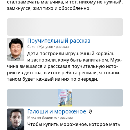
стал заме­чать маль­чика, и тот, никому не нуж­ный,
замкнулся, жил тихо и обо­соб­ленно.
Поучи­тель­ный рас­сказ
Сакен Жунусов · рассказ
Дети постро­или игру­шеч­ный корабль
и заспо­рили, кому быть капи­та­ном. Муж­
чина вме­шался и рас­ска­зал поучи­тель­ную исто­
рию из дет­ства, в итоге ребята решили, что капи­
та­ном будет каж­дый из них по оче­реди.
Галоши и моро­же­ное
🍦
Михаил Зощенко · рассказ
Чтобы купить моро­же­ное, кото­рое мать