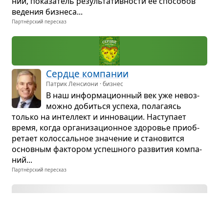
нии, пока­за­тель резуль­та­тив­но­сти ее спо­со­бов
веде­ния биз­неса...
Партнёрский пересказ
Сердце ком­па­нии
Патрик Ленсиони · бизнес
В наш инфор­ма­ци­он­ный век уже невоз­
можно добиться успеха, пола­га­ясь
только на интел­лект и инно­ва­ции. Насту­пает
время, когда орга­ни­за­ци­он­ное здо­ро­вье при­об­
ре­тает колос­саль­ное зна­че­ние и ста­но­вится
основ­ным фак­то­ром успеш­ного раз­ви­тия ком­па­
ний...
Партнёрский пересказ