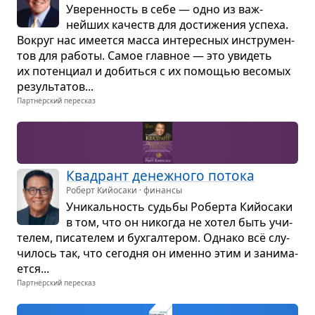
Уве­рен­ность в себе — одно из важ­
нейших качеств для дости­же­ния успеха.
Вокруг нас име­ется масса инте­рес­ных инстру­мен­
тов для работы. Самое глав­ное — это уви­деть
их потен­циал и добиться с их помо­щью весо­мых
резуль­та­тов...
Партнёрский пересказ
Квад­рант денеж­ного потока
Роберт Кийосаки · финансы
Уни­каль­ность судьбы Роберта Кий­о­саки
в том, что он нико­гда не хотел быть учи­
те­лем, писа­те­лем и бух­гал­те­ром. Однако всё слу­
чи­лось так, что сего­дня он именно этим и зани­ма­
ется...
Партнёрский пересказ