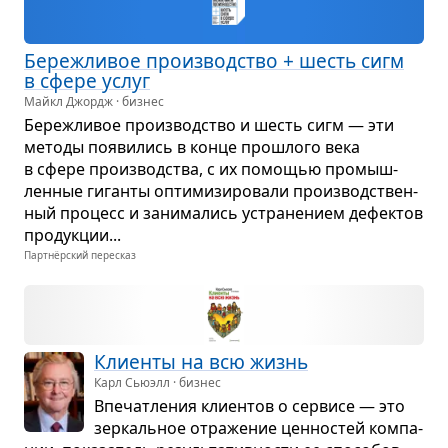
Береж­ли­вое про­из­вод­ство + шесть сигм
в сфере услуг
Майкл Джордж · бизнес
Береж­ли­вое про­из­вод­ство и шесть сигм — эти
методы появи­лись в конце про­шлого века
в сфере про­из­вод­ства, с их помо­щью про­мыш­
лен­ные гиганты опти­ми­зи­ро­вали про­из­вод­ствен­
ный про­цесс и зани­ма­лись устра­не­нием дефек­тов
про­дук­ции...
Партнёрский пересказ
Кли­енты на всю жизнь
Карл Сьюэлл · бизнес
Впе­чат­ле­ния кли­ен­тов о сер­висе — это
зер­каль­ное отра­же­ние цен­но­стей ком­па­