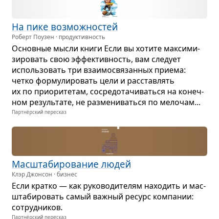
На пике воз­мож­но­стей
Роберт Поузен · продуктивность
Основ­ные мысли книги Если вы хотите мак­си­ми­
зи­ро­вать свою эффек­тив­ность, вам сле­дует
исполь­зо­вать три вза­и­мо­свя­зан­ных при­ема:
четко фор­му­ли­ро­вать цели и рас­став­лять
их по при­о­ри­те­там, сосре­до­та­чи­ваться на конеч­
ном резуль­тате, не раз­ме­ни­ваться по мело­чам...
Партнёрский пересказ
Мас­шта­би­ро­ва­ние людей
Клэр Джонсон · бизнес
Если кратко — как руко­во­ди­те­лям нахо­дить и мас­
шта­би­ро­вать самый важ­ный ресурс ком­па­нии:
сотруд­ни­ков.
Партнёрский пересказ