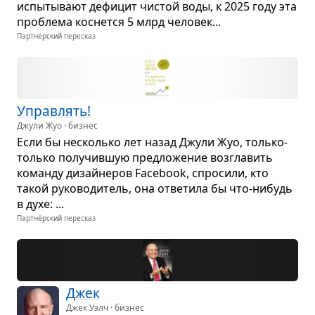
испы­ты­вают дефи­цит чистой воды, к 2025 году эта
про­блема кос­нется 5 млрд чело­век...
Партнёрский пересказ
Управ­лять!
Джули Жуо · бизнес
Если бы несколько лет назад Джули Жуо, только-
только полу­чив­шую пред­ло­же­ние воз­гла­вить
команду дизайне­ров Facebook, спро­сили, кто
такой руко­во­ди­тель, она отве­тила бы что-нибудь
в духе: ...
Партнёрский пересказ
Джек
Джек Уэлч · бизнес