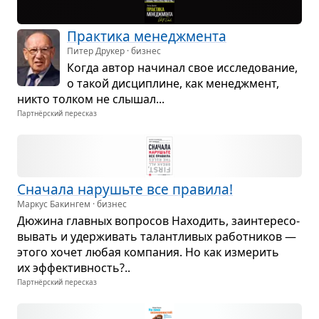
Прак­тика мене­джмента
Питер Друкер · бизнес
Когда автор начи­нал свое иссле­до­ва­ние,
о такой дис­ци­плине, как мене­джмент,
никто тол­ком не слы­шал...
Партнёрский пересказ
Сна­чала нарушьте все пра­вила!
Маркус Бакингем · бизнес
Дюжина глав­ных вопро­сов Нахо­дить, заин­те­ре­со­
вы­вать и удер­жи­вать талантли­вых работ­ни­ков —
этого хочет любая ком­па­ния. Но как изме­рить
их эффек­тив­ность?..
Партнёрский пересказ