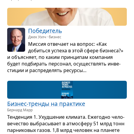
Побе­ди­тель
Джек Уэлч · бизнес
Мис­сия отве­чает на вопрос: «Как
добиться успеха в этой сфере биз­неса?»
и объ­яс­няет, по каким прин­ци­пам ком­па­ния
будет под­би­рать пер­со­нал, осу­ще­ствлять инве­
сти­ции и рас­пре­де­лять ресурсы...
Биз­нес-тренды на прак­тике
Бернард Марр
Тен­ден­ция 1. Ухуд­ше­ние кли­мата. Еже­годно чело­
ве­че­ство выбра­сы­вает в атмо­сферу 51 млрд тонн
пар­ни­ко­вых газов. 1,8 млрд чело­век на пла­нете