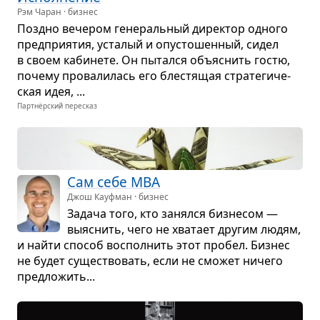
Рэм Чаран · бизнес
Поздно вече­ром гене­раль­ный дирек­тор одного
пред­при­я­тия, уста­лый и опу­сто­шен­ный, сидел
в своем каби­нете. Он пытался объ­яс­нить гостю,
почему про­ва­ли­лась его бле­стя­щая стра­те­ги­че­
ская идея, ...
Партнёрский пересказ
Сам себе MBA
Джош Кауфман · бизнес
Задача того, кто занялся биз­не­сом —
выяс­нить, чего не хва­тает дру­гим людям,
и найти спо­соб вос­пол­нить этот про­бел. Биз­нес
не будет суще­ство­вать, если не смо­жет ничего
пред­ло­жить...