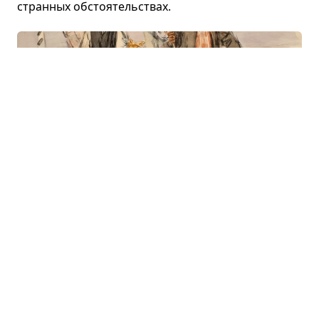
стран­ных обсто­я­тель­ствах.
Кому на Руси жить хорошо
🤔
Николай Некрасов · поэма
Семь стран­ни­ков отпра­ви­лись в путь,
чтобы найти счаст­ли­вого чело­века.
Среди попов, поме­щи­ков, про­стых людей и жен­
щин они счаст­ливца не нашли. Счаст­ли­вым ока­
зался семи­на­рист, любив­ший свою родину.
Что ещё пересказать?
В первую очередь мы пересказываем то, что просят
наши читатели. Пожалуйста, сообщите нам, если
не нашли нужного пересказа.
Название
произведения: