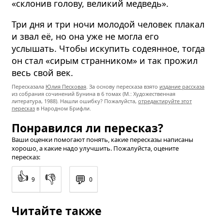
«склонив голову, великий медведь».
Три дня и три ночи молодой человек плакал
и звал её, но она уже не могла его
услышать. Чтобы искупить содеянное, тогда
он стал «сирым странником» и так прожил
весь свой век.
Пересказала
Юлия Песковая
. За основу пересказа взято
издание рассказа
из собрания сочинений Бунина в 6 томах (М.: Художественная
литература, 1988). Нашли ошибку? Пожалуйста,
отредактируйте этот
пересказ
в Народном Брифли.
Понравился ли пересказ?
Ваши оценки помогают понять, какие пересказы написаны
хорошо, а какие надо улучшить. Пожалуйста, оцените
пересказ:
👍
👎
💬
9
0
Читайте также