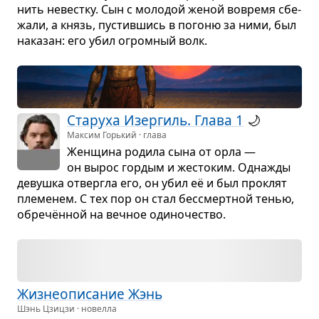
нить невестку. Сын с моло­дой женой вовремя сбе­
жали, а князь, пустив­шись в погоню за ними, был
нака­зан: его убил огром­ный волк.
Ста­руха Изер­гиль. Глава 1
🌙
Максим Горький · глава
Жен­щина родила сына от орла —
он вырос гор­дым и жесто­ким. Одна­жды
девушка отвергла его, он убил её и был про­клят
пле­ме­нем. С тех пор он стал бес­смерт­ной тенью,
обречён­ной на веч­ное оди­но­че­ство.
Жиз­не­опи­са­ние Жэнь
Шэнь Цзицзи · новелла