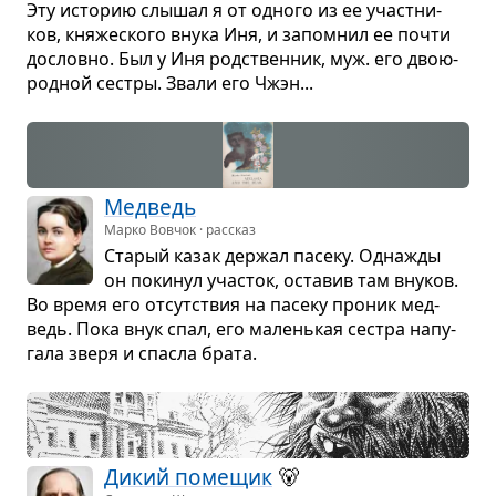
Эту исто­рию слы­шал я от одного из ее участ­ни­
ков, кня­же­ского внука Иня, и запо­мнил ее почти
дословно. Был у Иня род­ствен­ник, муж. его дво­ю­
род­ной сестры. Звали его Чжэн...
Мед­ведь
Марко Вовчок · рассказ
Ста­рый казак дер­жал пасеку. Одна­жды
он поки­нул уча­сток, оста­вив там вну­ков.
Во время его отсут­ствия на пасеку про­ник мед­
ведь. Пока внук спал, его малень­кая сестра напу­
гала зверя и спа­сла брата.
Дикий поме­щик
🐻