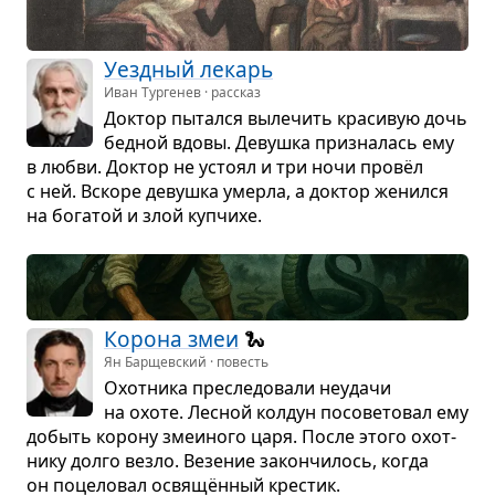
Уезд­ный лекарь
Иван Тургенев · рассказ
Док­тор пытался выле­чить кра­си­вую дочь
бед­ной вдовы. Девушка при­зна­лась ему
в любви. Док­тор не устоял и три ночи провёл
с ней. Вскоре девушка умерла, а док­тор женился
на бога­той и злой куп­чихе.
Корона змеи
🐍
Ян Барщевский · повесть
Охот­ника пре­сле­до­вали неудачи
на охоте. Лес­ной кол­дун посо­ве­то­вал ему
добыть корону зме­и­ного царя. После этого охот­
нику долго везло. Везе­ние закон­чи­лось, когда
он поце­ло­вал освящён­ный кре­стик.