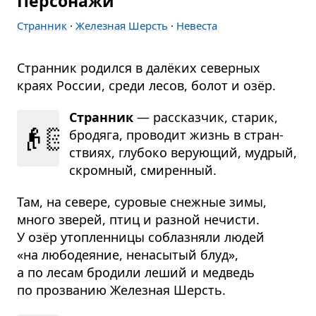
Персонажи
Странник
·
Железная Шерсть
·
Невеста
Странник родился в далёких северных
краях России, среди лесов, болот и озёр.
Странник
— рас­сказ­чик, ста­рик,
👴🏻
бро­дяга, про­во­дит жизнь в стран­
ствиях, глу­боко веру­ю­щий, муд­рый,
скром­ный, сми­рен­ный.
Там, на севере, суровые снежные зимы,
много зверей, птиц и разной нечисти.
У озёр утопленницы соблазняли людей
«на любодеяние, ненасытый блуд»,
а по лесам бродили леший и медведь
по прозванию Железная Шерсть.