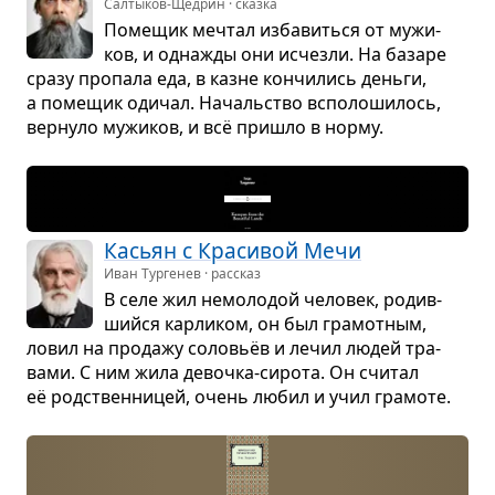
Салтыков-Щедрин · сказка
Поме­щик меч­тал изба­виться от мужи­
ков, и одна­жды они исчезли. На базаре
сразу про­пала еда, в казне кон­чи­лись деньги,
а поме­щик оди­чал. Началь­ство вспо­ло­ши­лось,
вер­нуло мужи­ков, и всё при­шло в норму.
Касьян с Кра­си­вой Мечи
Иван Тургенев · рассказ
В селе жил немо­ло­дой чело­век, родив­
шийся кар­ли­ком, он был гра­мот­ным,
ловил на про­дажу соловьёв и лечил людей тра­
вами. С ним жила девочка-сирота. Он счи­тал
её род­ствен­ни­цей, очень любил и учил гра­моте.