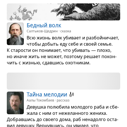
Бед­ный волк
Салтыков-Щедрин · сказка
Всю жизнь волк уби­вает и раз­бойни­чает,
чтобы добыть еду себе и своей семье.
К ста­ро­сти он пони­мает, что уби­вать — плохо,
но иначе жить не может, поэтому решает покон­
чить с жиз­нью, сдав­шись охот­ни­кам.
Тайна мело­дии
🎻
Аалы Токомбаев · рассказ
Девушка полю­била моло­дого раба и сбе­
жала с ним от неже­лан­ного жениха.
Добрав­шись до сво­его дома, раб нена­долго оста­
вил девушку. Вер­нув­шись, он уви­дел, что