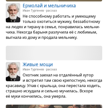
Ермо­лай и мель­ни­чиха
Иван Тургенев · рассказ
Не спо­соб­ному рабо­тать и уме­ю­щему
только охо­титься мужику, без­за­бот­ному
на людях и тирану в семье, понра­ви­лась мель­ни­
чиха. Неко­гда барыня раз­лу­чила её с люби­мым,
выгнала из дому и про­дала мель­нику.
Живые мощи
Иван Тургенев · рассказ
Охот­ник заехал на отдалён­ный хутор
и встре­тил там свою кре­пост­ную, неко­гда
кра­са­вицу. Упав с крыльца, она пере­стала ходить,
страшно исху­дала и сильно мучи­лась. Вскоре
её муки кон­чи­лись, она умерла.