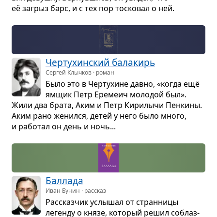
её загрыз барс, и с тех пор тоско­вал о ней.
Чер­ту­хин­ский бала­кирь
Сергей Клычков · роман
Было это в Чер­ту­хине давно, «когда ещё
ямщик Петр Ере­меич моло­дой был».
Жили два брата, Аким и Петр Кири­лычи Пен­кины.
Аким рано женился, детей у него было много,
и рабо­тал он день и ночь...
Бал­лада
Иван Бунин · рассказ
Рас­сказ­чик услы­шал от стран­ницы
легенду о князе, кото­рый решил соблаз­