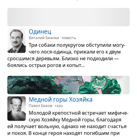
Оди­нец
Виталий Бианки · повесть
Три собаки полу­кру­гом обсту­пили могу­
чего лося-одинца, при­жали его к двум
срос­шимся дере­вьям. Близко не под­хо­дили —
боя­лись острых рогов и копыт...
Мед­ной горы Хозяйка
Павел Бажов · сказ
Моло­дой кре­пост­ной встре­чает мифи­че­
скую Хозяйку Мед­ной горы, бла­го­даря
ей полу­чает воль­ную, однако не нахо­дит сча­стья
и покоя. В конце героя нахо­дят погиб­шим при