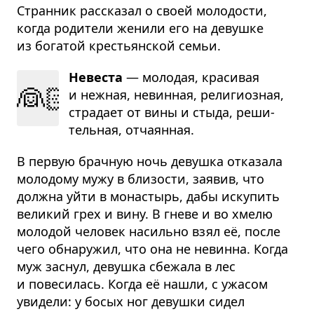
Странник рассказал о своей молодости,
когда родители женили его на девушке
из богатой крестьянской семьи.
Невеста
— моло­дая, кра­си­вая
👰🏻
и неж­ная, невин­ная, рели­ги­оз­ная,
стра­дает от вины и стыда, реши­
тель­ная, отча­ян­ная.
В первую брачную ночь девушка отказала
молодому мужу в близости, заявив, что
должна уйти в монастырь, дабы искупить
великий грех и вину. В гневе и во хмелю
молодой человек насильно взял её, после
чего обнаружил, что она не невинна. Когда
муж заснул, девушка сбежала в лес
и повесилась. Когда её нашли, с ужасом
увидели: у босых ног девушки сидел