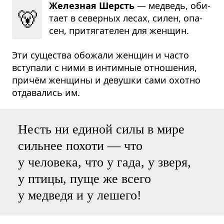
Железная Шерсть
— мед­ведь, оби­
🐻
тает в север­ных лесах, силен, опа­
сен, при­тя­га­те­лен для жен­щин.
Эти существа обожали женщин и часто
вступали с ними в интимные отношения,
причём женщины и девушки сами охотно
отдавались им.
Несть ни единой силы в мире
сильнее похоти — что
у человека, что у гада, у зверя,
у птицы, пуще же всего
у медведя и у лешего!