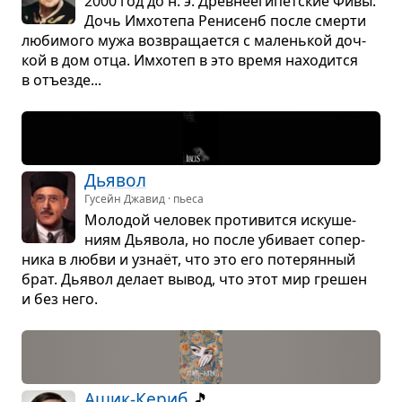
2000 год до н. э. Древ­не­еги­пет­ские Фивы.
Дочь Имхо­тепа Рени­сенб после смерти
люби­мого мужа воз­вра­ща­ется с малень­кой доч­
кой в дом отца. Имхо­теп в это время нахо­дится
в отъезде...
Дья­вол
Гусейн Джавид · пьеса
Моло­дой чело­век про­ти­вится иску­ше­
ниям Дья­вола, но после уби­вает сопер­
ника в любви и узнаёт, что это его поте­рян­ный
брат. Дья­вол делает вывод, что этот мир гре­шен
и без него.
Ашик-Кериб
🎵