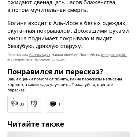
ожидают двенадцать часов блаженства,
а потом мучительная смерть.
Богиня входит к Аль-Иссе в белых одеждах,
окутанная покрывалом. Дрожащими руками
юноша поднимает покрывало и видит
беззубую, дряхлую старуху.
Пересказала
Жизель Адан
. Нашли ошибку? Пожалуйста,
отредактируйте
этот пересказ
в Народном Брифли.
Понравился ли пересказ?
Ваши оценки помогают понять, какие пересказы написаны
хорошо, а какие надо улучшить. Пожалуйста, оцените
пересказ:
👍
👎
💬
33
1
Читайте также