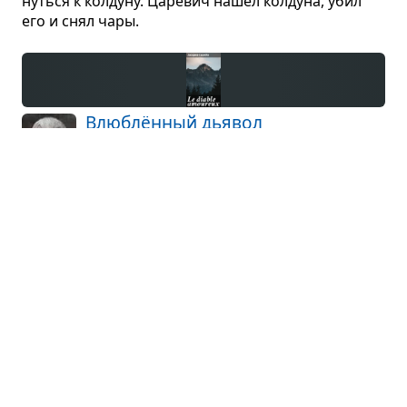
нуться к кол­дуну. Царе­вич нашёл кол­дуна, убил
его и снял чары.
Влю­блён­ный дья­вол
Жак Казот · повесть
Повест­во­ва­ние ведётся от лица моло­
дого испан­ского дво­ря­нина, едва не став­
шего жерт­вой дья­воль­ских коз­ней. Когда дону
Аль­вару Мара­ви­льясу было два­дцать пять лет,
он слу­жил капи­та­ном гвар­дии короля Неа­по­ли­
тан­ского...
Что ещё пересказать?
В первую очередь мы пересказываем то, что просят
наши читатели. Пожалуйста, сообщите нам, если
не нашли нужного пересказа.
Название
произведения: