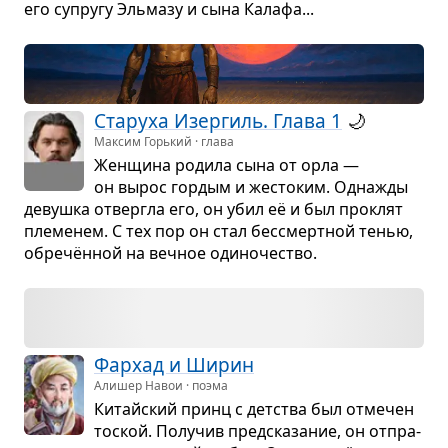
его супругу Эль­мазу и сына Калафа...
Ста­руха Изер­гиль. Глава 1
🌙
Максим Горький · глава
Жен­щина родила сына от орла —
он вырос гор­дым и жесто­ким. Одна­жды
девушка отвергла его, он убил её и был про­клят
пле­ме­нем. С тех пор он стал бес­смерт­ной тенью,
обречён­ной на веч­ное оди­но­че­ство.
Фар­хад и Ширин
Алишер Навои · поэма
Китайский принц с дет­ства был отме­чен
тоской. Полу­чив пред­ска­за­ние, он отпра­