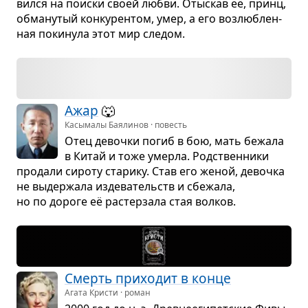
вился на поиски своей любви. Отыс­кав её, принц,
обма­ну­тый кон­ку­рен­том, умер, а его воз­люб­лен­
ная поки­нула этот мир сле­дом.
Ажар
🐺
Касымалы Баялинов · повесть
Отец девочки погиб в бою, мать бежала
в Китай и тоже умерла. Род­ствен­ники
про­дали сироту ста­рику. Став его женой, девочка
не выдер­жала изде­ва­тельств и сбе­жала,
но по дороге её рас­тер­зала стая вол­ков.
Смерть при­хо­дит в конце
Агата Кристи · роман