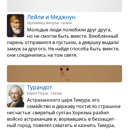
Лейли и Медж­нун
Мухаммед Физули · поэма
Моло­дые люди полю­били друг друга,
но не смогли быть вме­сте. Влю­блён­ный
парень отпра­вился в пустыню, а девушку выдали
замуж за дру­гого. Не найдя спо­соба быть вме­сте,
они соеди­ни­лись на том свете.
Туран­дот
Карло Гоцци · сказка
Астра­хан­ского царя Тимура, его
семейство и дер­жаву постигло страш­ное
несча­стье: сви­ре­пый сул­тан Хорезма раз­бил
войско астра­хан­цев и, ворвав­шись в без­за­щит­
ный город, пове­лел схва­тить и каз­нить Тимура,