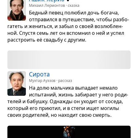
Михаил Лермонтов · сказка
Бед­ный певец полю­бил дочь богача,
отпра­вился в путе­ше­ствие, чтобы раз­бо­
га­теть и жениться, и забыл о своей воз­люб­лен­
ной. Спу­стя семь лет он вспо­мнил о ней и успел
рас­стро­ить её сва­дьбу с дру­гим.
Сирота
Мухтар Ауэзов · рассказ
На долю маль­чика выпа­дает немало
испы­та­ний, жизнь заби­рает у него роди­
те­лей и бабушку. Одна­жды он ухо­дит от соседа,
кото­рый его при­ю­тил, и в степи ищет могилы
своих роди­те­лей, но нахо­дит свою смерть.