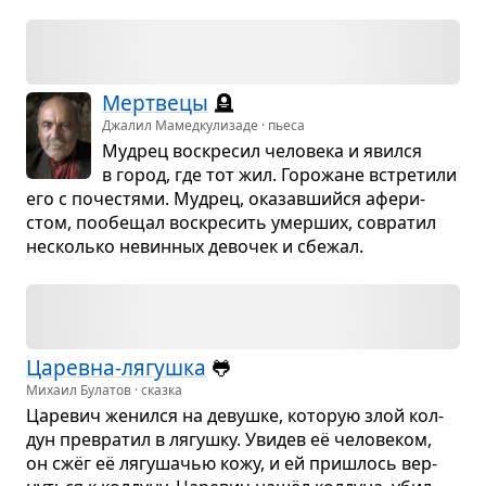
Мерт­вецы
🪦
Джалил Мамедкулизаде · пьеса
Муд­рец вос­кре­сил чело­века и явился
в город, где тот жил. Горо­жане встре­тили
его с поче­стями. Муд­рец, ока­зав­шийся афе­ри­
стом, пообе­щал вос­кре­сить умер­ших, совра­тил
несколько невин­ных дево­чек и сбе­жал.
Царевна-лягушка
🐸
Михаил Булатов · сказка
Царе­вич женился на девушке, кото­рую злой кол­
дун пре­вра­тил в лягушку. Уви­дев её чело­ве­ком,
он сжёг её лягу­ша­чью кожу, и ей при­шлось вер­