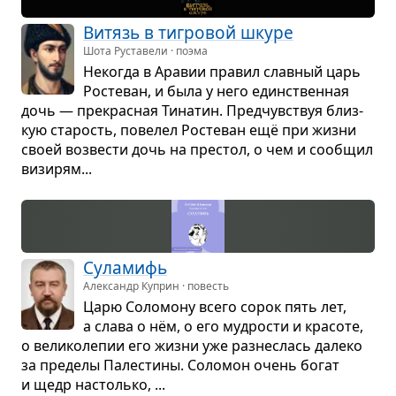
Витязь в тигро­вой шкуре
Шота Руставели · поэма
Неко­гда в Ара­вии пра­вил слав­ный царь
Росте­ван, и была у него един­ствен­ная
дочь — пре­крас­ная Тина­тин. Пред­чув­ствуя близ­
кую ста­рость, пове­лел Росте­ван ещё при жизни
своей воз­ве­сти дочь на пре­стол, о чем и сооб­щил
визи­рям...
Сула­мифь
Александр Куприн · повесть
Царю Соло­мону всего сорок пять лет,
а слава о нём, о его муд­ро­сти и кра­соте,
о вели­ко­ле­пии его жизни уже раз­не­слась далеко
за пре­делы Пале­стины. Соло­мон очень богат
и щедр настолько, ...