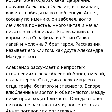
Россия, 20-е годы XIX века. Дворянин,
поручик Александр Олексин, вспоминает,
как из-за обиды на возлюбленную Аннет,
соседку по имению, он заболел, долго
лечился в поместье, много читал и начал
писать эти «Записки». Его выхаживала
кормилица Серафима и её сын Савка —
лакей и молочный брат героя. Рассказчик
называет его Клитом, как друга Александра
Македонского.
Александр рассуждает о непростых
отношениях с возлюбленной Аннет, смелой,
с характером. Она дочь сослуживца его
отца, графа, богатого и спесивого. Вскоре
влюблённые мирятся и объясняются, между
ними происходит близость. Они дают обет
никогда не расставаться и, после того как
Аннет поговорит с родителями,