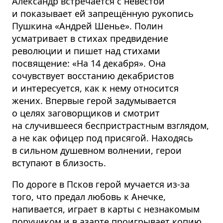
Александр встречается с невестой
и показывает ей запрещённую рукопись
Пушкина «Андрей Шенье». Полин
усматривает в стихах предвидение
революции и пишет над стихами
посвящение: «На 14 декабря». Она
сочувствует восстанию декабристов
и интересуется, как к нему относится
жених. Впервые герой задумывается
о целях заговорщиков и смотрит
на случившееся беспристрастным взглядом,
а не как офицер под присягой. Находясь
в сильном душевном волнении, герои
вступают в близость.
По дороге в Псков герой мучается из-за
того, что предал любовь к Анечке,
напивается, играет в карты с незнакомым
поручиком и в азарте проигрывает копию