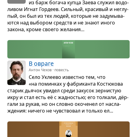
из барж богача купца Заева слу­жил водо­
ли­вом Игнат Гор­деев. Силь­ный, кра­си­вый и неглу­
пый, он был из тех людей, кото­рые не заду­мы­ва­
ются над выбо­ром средств и не знают иного
закона, кроме сво­его жела­ния...
В овраге
Антон Чехов · повесть
Село Укле­ево известно тем, что
«на помин­ках у фабри­канта Костю­кова
ста­рик дья­чок уви­дел среди заку­сок зер­ни­стую
икру и стал есть её с жад­но­стью; его тол­кали, дёр­
гали за рукав, но он словно око­че­нел от насла­
жде­ния: ничего не чув­ство­вал и только ел...