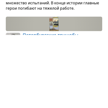
мно­же­ство испы­та­ний. В конце исто­рии глав­ные
герои поги­бают на тяже­лой работе.
Петер­бург­ские тру­щобы
Всеволод Крестовский · роман
5 мая 1838 г. моло­дая жен­щина под­ки­ды­
вает в дом князя Дмит­рия Шадур­ского
ново­ро­ждён­ную девочку. Трид­ца­ти­вось­ми­лет­ний
князь мало удив­лён появ­ле­нием под­ки­дыша; ...
Чер­во­то­чина
Михаил Шолохов · рассказ
Сын кре­стья­нина-бога­тея про­тив воли
отца стал ком­со­моль­цем. От парня