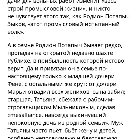
дачи для вольных работ изменит «весь
строй промысловой жизни», и никто
не чувствует этого так, как Родион Потапыч
Зыков, «этот промысловый испытанный
волк».
А в семье Родион Потапыч бывает редко,
пропадая на открытой недавно шахте
Рублихе, в прибыльность которой истово
верит. Да и привязан он в семье по-
настоящему только к младшей дочери
Фене, с остальными же крут: от дочери
Марьи отвадил всех женихов, сына забил;
старшая, Татьяна, сбежала с рабочим-
строгальщиком Мыльниковым, сделав
«mesalliance, навсегда выкинувший
непокорную дочь из родной семьи». Муж
Татьяны часто пьёт, бьёт жену и детей,
особенно непоседливую и безответную