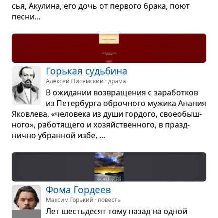
сья, Аку­лина, его дочь от пер­вого брака, поют
песни...
Горь­кая судь­бина
Алексей Писемский · драма
В ожи­да­нии воз­вра­ще­ния с зара­бот­ков
из Петер­бурга оброч­ного мужика Ана­ния
Яко­влева, «чело­века из души гор­дого, свое­обыш­
ного», рабо­тя­щего и хозяйствен­ного, в празд­
нично убран­ной избе, ...
Фома Гор­деев
Максим Горький · повесть
Лет шесть­де­сят тому назад на одной