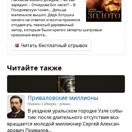
зарядил! – Откедова Бог несет? – В
Полдневскую гонял… Дельце
маленькое вышло. Дядя Зотушка
ничего не ответил и молча принялся
отодвигать тяжелый деревянный
запор, которым были крепко заперты шатровые
крашеные ворота...
Читать бесплатный отрывок
Читайте также
При­ва­лов­ские мил­ли­оны
Мамин-Сибиряк · роман
В уезд­ном ураль­ском городке Узле собы­
тие: после дли­тель­ного отсут­ствия воз­
вра­ща­ется моло­дой мил­ли­о­нер Сер­гей Алек­сан­
дро­вич При­ва­лов...