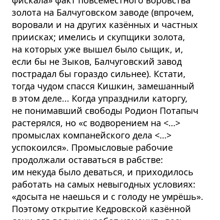
золота на Балчуговском заводе (впрочем,
воровали и на других казённых и частных
приисках; имелись и скупщики золота,
на которых уже вышел было сыщик, и,
если бы не Зыков, Балчуговский завод
пострадал бы гораздо сильнее). Кстати,
тогда чудом спасся Кишкин, замешанный
в этом деле... Когда упразднили каторгу,
не понимавший свободы Родион Потапыч
растерялся, но «с водворением на
<…>
промыслах компанейского дела
<…>
успокоился». Промысловые рабочие
продолжали оставаться в рабстве:
им некуда было деваться, и приходилось
работать на самых невыгодных условиях:
«досыта не наешься и с голоду не умрёшь».
Поэтому открытие Кедровской казённой