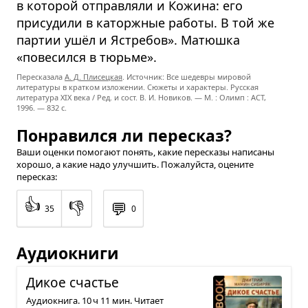
в которой отправляли и Кожина: его
присудили в каторжные работы. В той же
партии ушёл и Ястребов». Матюшка
«повесился в тюрьме».
Пересказала
А. Д. Плисецкая
. Источник: Все шедевры мировой
литературы в кратком изложении. Сюжеты и характеры. Русская
литература XIX века / Ред. и сост. В. И. Новиков. — М. : Олимп : ACT,
1996. — 832 с.
Понравился ли пересказ?
Ваши оценки помогают понять, какие пересказы написаны
хорошо, а какие надо улучшить. Пожалуйста, оцените
пересказ:
👍
👎
💬
35
0
Аудиокниги
Дикое сча­стье
Аудиокнига. 10 ч 11 мин. Читает