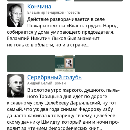
Кон­чина
Владимир Тендряков · повесть
Действие раз­во­ра­чи­ва­ется в селе
Пожары кол­хоза «Власть труда». Народ
соби­ра­ется у дома уми­ра­ю­щего пред­се­да­теля.
Евлам­пий Ники­тич Лыков был зна­ме­нит
не только в обла­сти, но и в стране...
Сере­бря­ный голубь
Андрей Белый · роман
В золо­тое утро жар­кого, душ­ного, пыль­
ного Тро­и­цына дня идёт по дороге
к слав­ному селу Целе­бе­еву Дарьяль­ский, ну тот
самый, что уж два года сни­мал Федо­рову избу
да часто хажи­вал к това­рищу сво­ему, целе­бе­ев­
скому дач­нику Шмидту, кото­рый дни и ночи про­
во­дит за чте­нием фило­со­фи­че­ских книг...