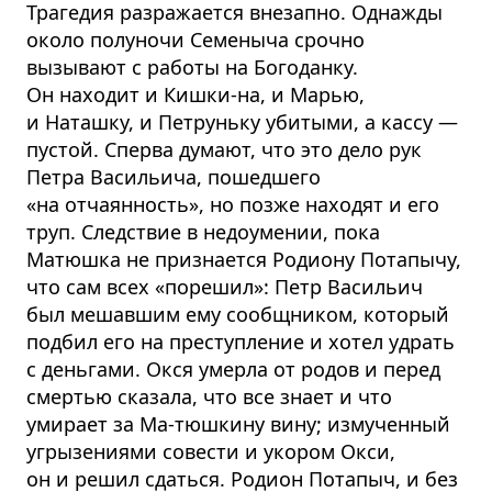
Трагедия разражается внезапно. Однажды
около полуночи Семеныча срочно
вызывают с работы на Богоданку.
Он находит и Кишки-на, и Марью,
и Наташку, и Петруньку убитыми, а кассу —
пустой. Сперва думают, что это дело рук
Петра Васильича, пошедшего
«на отчаянность», но позже находят и его
труп. Следствие в недоумении, пока
Матюшка не признается Родиону Потапычу,
что сам всех «порешил»: Петр Васильич
был мешавшим ему сообщником, который
подбил его на преступление и хотел удрать
с деньгами. Окся умерла от родов и перед
смертью сказала, что все знает и что
умирает за Ма-тюшкину вину; измученный
угрызениями совести и укором Окси,
он и решил сдаться. Родион Потапыч, и без