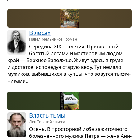
В лесах
Павел Мельников · роман
Сере­дина XIX сто­ле­тия. При­воль­ный,
бога­тый лесами и масте­ро­вым людом
край — Верх­нее Заволжье. Живут здесь в труде
и достатке, испо­ве­дуя ста­рую веру. Тут немало
мужи­ков, выбив­шихся в купцы, что зовутся тысяч­
ни­ками...
Власть тьмы
Лев Толстой · пьеса
Осень. В про­стор­ной избе зажи­точ­ного,
болез­нен­ного мужика Петра — жена Ани­