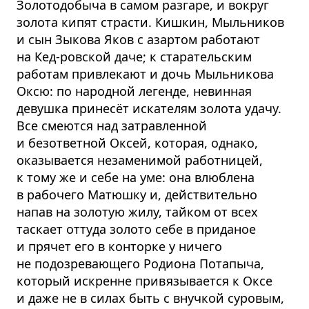
Золотодобыча в самом разгаре, и вокруг
золота кипят страсти. Кишкин, Мыльников
и сын Зыкова Яков с азартом работают
на Кед-ровской даче; к старательским
работам привлекают и дочь Мыльникова
Оксю: по народной легенде, невинная
девушка принесёт искателям золота удачу.
Все смеются над затравленной
и безответной Оксей, которая, однако,
оказывается незаменимой работницей,
к тому же и себе на уме: она влюблена
в рабочего Матюшку и, действительно
напав на золотую жилу, тайком от всех
таскает оттуда золото себе в приданое
и прячет его в конторке у ничего
не подозревающего Родиона Потапыча,
который искренне привязывается к Оксе
и даже не в силах быть с внучкой суровым,