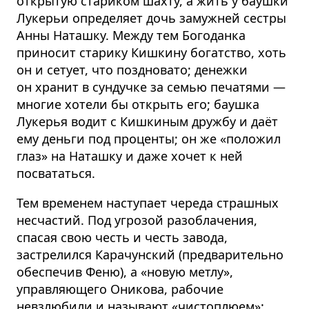
открытую стариком шахту, а жить у баушки
Лукерьи определяет дочь замужней сестры
Анны Наташку. Между тем Богоданка
приносит старику Кишкину богатство, хоть
он и сетует, что поздновато; денежки
он хранит в сундучке за семью печатями —
многие хотели бы открыть его; баушка
Лукерья водит с Кишкиным дружбу и даёт
ему деньги под проценты; он же «положил
глаз» на Наташку и даже хочет к ней
посвататься.
Тем временем наступает череда страшных
несчастий. Под угрозой разоблачения,
спасая свою честь и честь завода,
застрелился Карачунский (предварительно
обеспечив Феню), а «новую метлу»,
управляющего Оникова, рабочие
невзлюбили и называют «чистоплюем»: