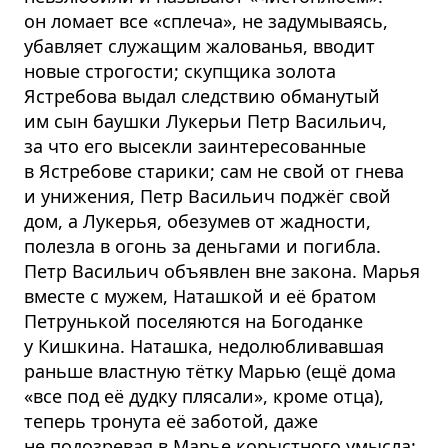
он ломает все «сплеча», не задумываясь,
убавляет служащим жалованья, вводит
новые строгости; скупщика золота
Ястребова выдал следствию обманутый
им сын баушки Лукерьи Петр Васильич,
за что его высекли заинтересованные
в Ястребове старики; сам не свой от гнева
и унижения, Петр Васильич поджёг свой
дом, а Лукерья, обезумев от жадности,
полезла в огонь за деньгами и погибла.
Петр Васильич объявлен вне закона. Марья
вместе с мужем, Наташкой и её братом
Петрунькой поселяются на Богоданке
у Кишкина. Наташка, недолюбливавшая
раньше властную тётку Марью (ещё дома
«все под её дудку плясали», кроме отца),
теперь тронута её заботой, даже
не подозревая в Марье корыстного умысла: