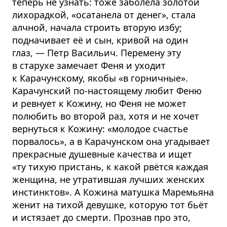
теперь не узнать: тоже заболела золотой
лихорадкой, «осатанела от денег», стала
алчной, начала строить вторую избу;
подначивает её и сын, кривой на один
глаз, — Петр Васильич. Перемену эту
в старухе замечает Феня и уходит
к Карачунскому, якобы «в горничные».
Карачунский по-настоящему любит Феню
и ревнует к Кожину, но Феня не может
полюбить во второй раз, хотя и не хочет
вернуться к Кожину: «молодое счастье
порвалось», а в Карачунском она угадывает
прекрасные душевные качества и ищет
«ту тихую пристань, к какой рвётся каждая
женщина, не утратившая лучших женских
инстинктов». А Кожина матушка Маремьяна
женит на тихой девушке, которую тот бьёт
и истязает до смерти. Прознав про это,