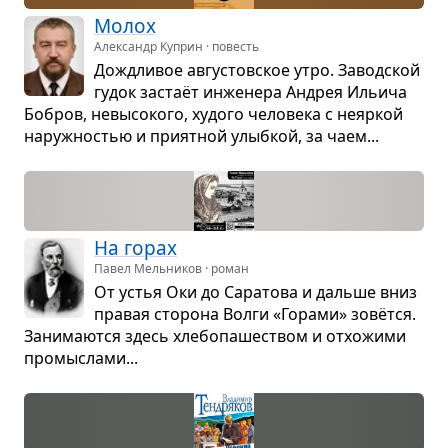
Молох
Александр Куприн · повесть
Дожд­ли­вое авгу­стов­ское утро. Завод­ской
гудок застаёт инже­нера Андрея Ильича
Бобров, невы­со­кого, худого чело­века с неяр­кой
наруж­но­стью и при­ят­ной улыб­кой, за чаем...
На горах
Павел Мельников · роман
От устья Оки до Сара­това и дальше вниз
пра­вая сто­рона Волги «Горами» зовётся.
Зани­ма­ются здесь хле­бо­па­ше­ством и отхо­жими
про­мыс­лами...