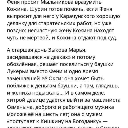
Феня просит Мыльникова вразумить
Кожина. Шурин готов помочь, если Феня
выпросит для него у Карачунского хорошую
делянку для старательских работ, но уже
поздно: несчастную жену Кожина находят
чуть не мёртвой, и Кожина отдают под суд.
А старшая дочь Зыкова Марья,
засидевшаяся «в девках» и потому
обозлённая, решает поселиться у баушки
Лукерьи вместо Фени и одно время
замешавшей её Окси: она хочет быть
поближе к деньгам баушки, а там, глядишь,
и жениха подыскать... И в самом деле,
хитрой девице удаётся выйти за машиниста
Семеныча, доброго и работящего мужика
моложе её на шесть лет; она с мужем
«поступает к Кишкину на Богоданку» —