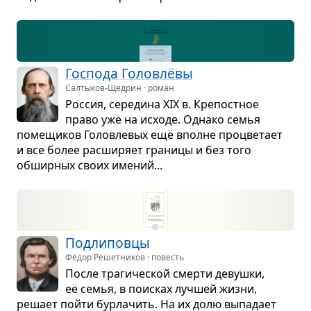
Гос­пода Голо­влёвы
Салтыков-Щедрин · роман
Рос­сия, сере­дина XIX в. Кре­пост­ное
право уже на исходе. Однако семья
поме­щи­ков Голо­вле­вых ещё вполне про­цве­тает
и все более рас­ши­ряет гра­ницы и без того
обшир­ных своих име­ний...
Под­ли­повцы
Фёдор Решетников · повесть
После тра­ги­че­ской смерти девушки,
её семья, в поис­ках луч­шей жизни,
решает пойти бур­ла­чить. На их долю выпа­дает