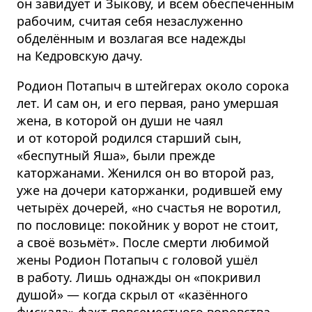
он завидует и Зыкову, и всем обеспеченным
рабочим, считая себя незаслуженно
обделённым и возлагая все надежды
на Кедровскую дачу.
Родион Потапыч в штейгерах около сорока
лет. И сам он, и его первая, рано умершая
жена, в которой он души не чаял
и от которой родился старший сын,
«беспутный Яша», были прежде
каторжанами. Женился он во второй раз,
уже на дочери каторжанки, родившей ему
четырёх дочерей, «но счастья не воротил,
по пословице: покойник у ворот не стоит,
а своё возьмёт». После смерти любимой
жены Родион Потапыч с головой ушёл
в работу. Лишь однажды он «покривил
душой» — когда скрыл от «казённого
фискала» факт повсеместного воровства