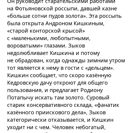
Он руководит старательскими работами
на Фотьяновской россыпи, давшей казне
«больше сотни пудов золота». Эта россыпь
была открыта Андроном Кишкиным,
«старой конторской крысой»
с «маленькими, любопытными,
вороватыми» глазами. Зыков
недолюбливает Кишкина и потому
не обрадован, когда однажды зимним утром
тот является к нему в гости с «дельцем».
Кишкин сообщает, что скоро казённую
Кедровскую дачу откроют для общего
пользования, и предлагает Родиону
Потапычу искать там золото. Суровый
старик консервативного склада, «фанатик
казённого приискового дела», Зыков
категорически отказывается, и Кишкин
уходит ни с чем. Человек небогатый,