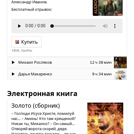
Александр Иванов.
Бесплатный отрывок:
Купить
149 ₽, ЛитРес
Михаил Росляков
ч
мин
12
38
Дарья Макаренко
ч
мин
9
34
Электронная книга
Золото (сбор­ник)
– Господи Исусе Христе, помилуй
нас… – Аминь! Кто там крещеной?
Никак ты, Михалко? – Он самый…
Отворяй ворота скорей, дядя.
Насквозь изняло дождем, – во как