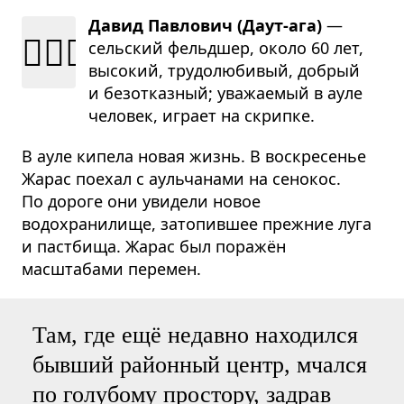
Давид Павлович (Даут-ага)
—
👨🏻‍⚕️
сель­ский фельд­шер, около 60 лет,
высо­кий, тру­до­лю­би­вый, добрый
и без­от­каз­ный; ува­жа­е­мый в ауле
чело­век, играет на скрипке.
В ауле кипела новая жизнь. В воскресенье
Жарас поехал с аульчанами на сенокос.
По дороге они увидели новое
водохранилище, затопившее прежние луга
и пастбища. Жарас был поражён
масштабами перемен.
Там, где ещё недавно находился
бывший районный центр, мчался
по голубому простору, задрав