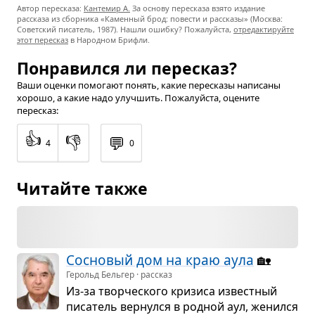
Автор пересказа:
Кантемир А.
За основу пересказа взято издание
рассказа из сборника «Каменный брод: повести и рассказы» (Москва:
Советский писатель, 1987). Нашли ошибку? Пожалуйста,
отредактируйте
этот пересказ
в Народном Брифли.
Понравился ли пересказ?
Ваши оценки помогают понять, какие пересказы написаны
хорошо, а какие надо улучшить. Пожалуйста, оцените
пересказ:
👍
👎
💬
4
0
Читайте также
Сос­но­вый дом на краю аула
🏡
Герольд Бельгер · рассказ
Из-за твор­че­ского кри­зиса извест­ный
писа­тель вер­нулся в род­ной аул, женился