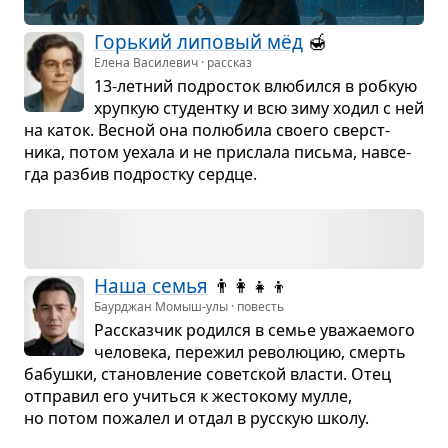
Горь­кий липо­вый мёд
🍯
Елена Василевич · рассказ
13-лет­ний под­ро­сток влю­бился в роб­кую
хруп­кую сту­дентку и всю зиму ходил с ней
на каток. Вес­ной она полю­била сво­его сверст­
ника, потом уехала и не при­слала письма, навсе­
гда раз­бив под­ростку сердце.
Наша семья
👨‍👩‍👧‍👦
Баурджан Момыш-улы · повесть
Рас­сказ­чик родился в семье ува­жа­е­мого
чело­века, пере­жил рево­лю­цию, смерть
бабушки, ста­нов­ле­ние совет­ской вла­сти. Отец
отпра­вил его учиться к жесто­кому мулле,
но потом пожа­лел и отдал в рус­скую школу.