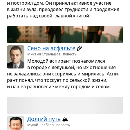
и построил дом. Он при­нял актив­ное уча­стие
в жизни аула, пре­одо­лел труд­но­сти и про­дол­жил
рабо­тать над своей глав­ной кни­гой.
Сено на асфальте
🌾
Михаил Стрельцов · повесть
Моло­дой аспи­рант позна­ко­мился
в городе с девуш­кой, но их отно­ше­ния
не зала­ди­лись: они ссо­ри­лись и мири­лись. Аспи­
рант понял, что тоскует по сель­ской жизни,
и нашёл рав­но­ве­сие между горо­дом и селом.
Дол­гий путь
🏔️
Мукай Элебаев · повесть