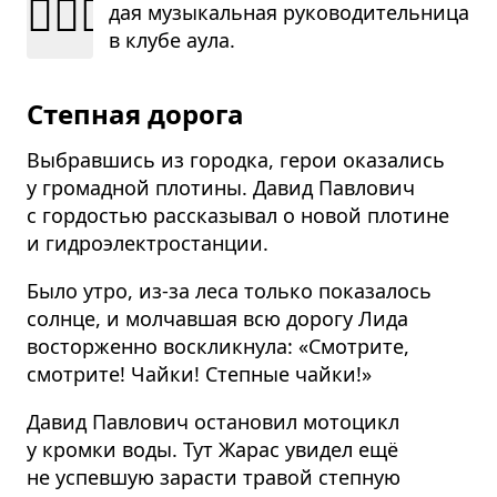
👱🏼‍♀️
дая музы­каль­ная руко­во­ди­тель­ница
в клубе аула.
Степная дорога
Выбравшись из городка, герои оказались
у громадной плотины. Давид Павлович
с гордостью рассказывал о новой плотине
и гидроэлектростанции.
Было утро, из-за леса только показалось
солнце, и молчавшая всю дорогу Лида
восторженно воскликнула: «Смотрите,
смотрите! Чайки! Степные чайки!»
Давид Павлович остановил мотоцикл
у кромки воды. Тут Жарас увидел ещё
не успевшую зарасти травой степную