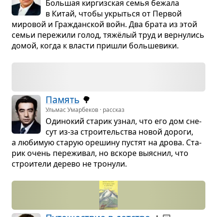
Боль­шая кир­гиз­ская семья бежала
в Китай, чтобы укрыться от Пер­вой
миро­вой и Гра­ждан­ской войн. Два брата из этой
семьи пере­жили голод, тяжёлый труд и вер­ну­лись
домой, когда к вла­сти при­шли боль­ше­вики.
Память
🌳
Ульмас Умарбеков · рассказ
Оди­но­кий ста­рик узнал, что его дом сне­
сут из-за стро­и­тель­ства новой дороги,
а люби­мую ста­рую оре­шину пустят на дрова. Ста­
рик очень пере­жи­вал, но вскоре выяс­нил, что
стро­и­тели дерево не тро­нули.