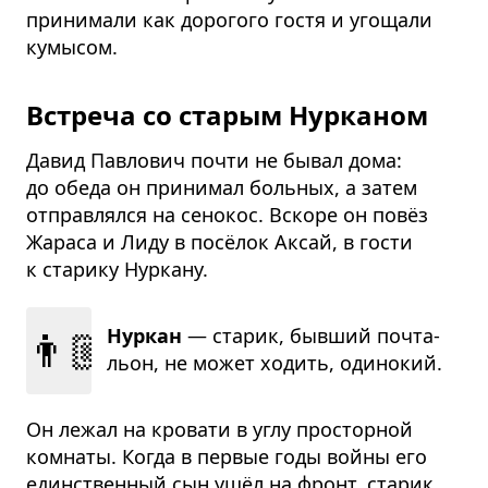
принимали как дорогого гостя и угощали
кумысом.
Встреча со старым Нурканом
Давид Павлович почти не бывал дома:
до обеда он принимал больных, а затем
отправлялся на сенокос. Вскоре он повёз
Жараса и Лиду в посёлок Аксай, в гости
к старику Нуркану.
👨🏼‍🦳
Нуркан
— ста­рик, быв­ший почта­
льон, не может ходить, оди­но­кий.
Он лежал на кровати в углу просторной
комнаты. Когда в первые годы войны его
единственный сын ушёл на фронт, старик