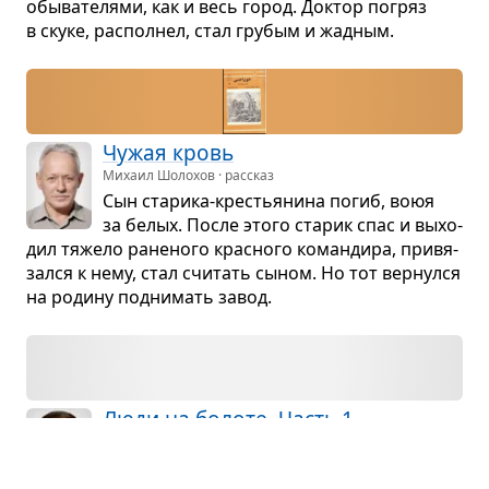
обы­ва­те­лями, как и весь город. Док­тор погряз
в скуке, рас­пол­нел, стал гру­бым и жад­ным.
Чужая кровь
Михаил Шолохов · рассказ
Сын ста­рика-кре­стья­нина погиб, воюя
за белых. После этого ста­рик спас и выхо­
дил тяжело ране­ного крас­ного коман­дира, при­вя­
зался к нему, стал счи­тать сыном. Но тот вер­нулся
на родину под­ни­мать завод.
Люди на болоте. Часть 1
Иван Мележ · часть
Парень и девушка из глу­хой полес­ской