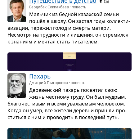
Путе­ше­ствие в дет­ство
👦🏻
Бердибек Сокпакбаев · повесть
Маль­чик из бед­ной казах­ской семьи
пошёл в школу. Он застал годы кол­лек­ти­
ви­за­ции, пере­жил голод и смерть матери.
Несмотря на труд­но­сти и лише­ния, он стре­мился
к зна­ниям и меч­тал стать писа­те­лем.
Пахарь
Дмитрий Григорович · повесть
Дере­вен­ский пахарь посвя­тил свою
жизнь чест­ному труду. Он был муд­рым,
бла­го­че­сти­вым и всеми ува­жа­е­мым чело­ве­ком.
Когда он умер, все жители деревни при­шли про­
ститься с ним и про­во­дить в послед­ний путь.