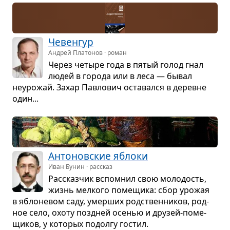
Чевен­гур
Андрей Платонов · роман
Через четыре года в пятый голод гнал
людей в города или в леса — бывал
неуро­жай. Захар Пав­ло­вич оста­вался в деревне
один...
Анто­нов­ские яблоки
Иван Бунин · рассказ
Рас­сказ­чик вспо­мнил свою моло­дость,
жизнь мел­кого поме­щика: сбор уро­жая
в ябло­не­вом саду, умер­ших род­ствен­ни­ков, род­
ное село, охоту позд­ней осе­нью и дру­зей-поме­
щи­ков, у кото­рых подолгу гостил.