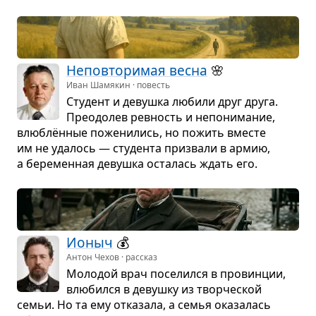
Непо­вто­ри­мая весна
🌸
Иван Шамякин · повесть
Сту­дент и девушка любили друг друга.
Пре­одо­лев рев­ность и непо­ни­ма­ние,
влю­блён­ные поже­ни­лись, но пожить вме­сте
им не уда­лось — сту­дента при­звали в армию,
а бере­мен­ная девушка оста­лась ждать его.
Ионыч
💰
Антон Чехов · рассказ
Моло­дой врач посе­лился в про­вин­ции,
влю­бился в девушку из твор­че­ской
семьи. Но та ему отка­зала, а семья ока­за­лась