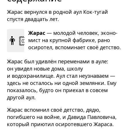
Жарас вернулся в родной аул Кок-тугай
спустя двадцать лет.
Жарас
— моло­дой чело­век, эко­но­
👨🏻‍💼
мист на круп­ной фабрике, рано
оси­ро­тел, вспо­ми­нает своё дет­ство.
Жарас был удивлён переменами в ауле:
он увидел новые дома, школу
и водохранилище. Аул стал неузнаваем —
здесь не осталось ни одной землянки. Ему
показалось, будто он приехал в совсем
другой аул.
Жарас вспомнил своё детство, дядю,
погибшего на войне, и Давида Павловича,
который приютил осиротевшего Жараса.