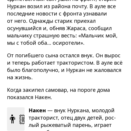
Нуркан возил из района почту. В ауле все
последние новости с фронта узнавали
от него. Однажды старик приехал
осунувшийся и, обняв Жараса, сообщил
мальчику страшную весть: «Мальчик мой,
мы с тобой оба… осиротели».
От погибшего сына остался внук. Он вырос
и теперь работает трактористом. В ауле всё
было благополучно, и Нуркан не жаловался
на жизнь.
Когда закипел самовар, на пороге дома
показался Накен.
Накен
— внук Нур­кана, моло­дой
👨🏼‍🔧
трак­то­рист, отец двух детей, рос­
лый рыже­ва­тый парень, играет