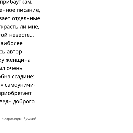
 прибауткам,
енное писание,
вает отдельные
украсть ли мне,
атой невесте…
 Наиболее
сь автор
ьку женщина
ыл очень
бна ссадине:
» самоуни­чи­
приобретает
 ведь доброго
 и характеры. Русский