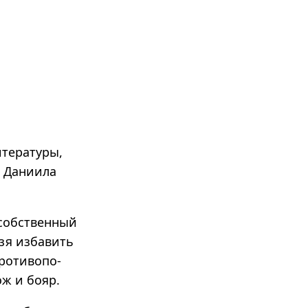
итературы,
е Даниила
 собственный
язя избавить
ротиво­по­
ож и бояр.