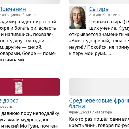
ов­ча­нин
Сатиры
кого цикла · былина
Антиох Кантемир
а­ди­мира идёт пир горой.
Пер­вая сатира («
ояре и бога­тыри, всласть
щих уче­ние. К ум
и напив­шись, похва­ля­
откры­ва­ется зна­ме­ни­тым
 перед дру­гом: одни —
«Уме недо­зре­лый, плод не
м, дру­гие — силой,
науки! / Покойся, не при­н
ова­рами, бояре — поме­
к перу мои руки.....
от­чи­нами...
е даоса
Сред­не­ве­ко­вые фран­
басни
повесть
Французская литература
, дав­нюю пору непо­далёку
Как-то раз пошёл один ви
руга жили муд­рец-даос
кре­стья­нин, говоря по-рус
 и некий Мо Гуан, почтен­