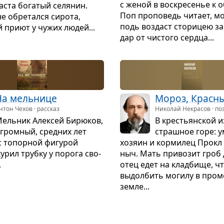
с женой в вос­кре­се­нье к 
аста бога­тый селя­нин.
Поп про­по­ведь читает, мо
не обре­тался сирота,
подь воз­даст сто­ри­цею за
 приют у чужих людей...
дар от чистого сердца...
На мель­нице
Мороз, Крас­н
нтон Чехов · рассказ
Николай Некрасов · по
ель­ник Алек­сей Бирю­ков,
В кре­стьян­ской 
гром­ный, сред­них лет
страш­ное горе: 
с топор­ной фигу­рой
хозяин и кор­ми­лец Прокл 
курил трубку у порога сво­
ныч. Мать при­во­зит гроб 
.
отец едет на клад­бище, ч
выдол­бить могилу в пром
земле...