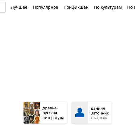
Лучшее
Популярное
Нонфикшен
По культурам
По 
👤
Древне­
Даниил
русская
Заточник
литература
XII–XIII вв.