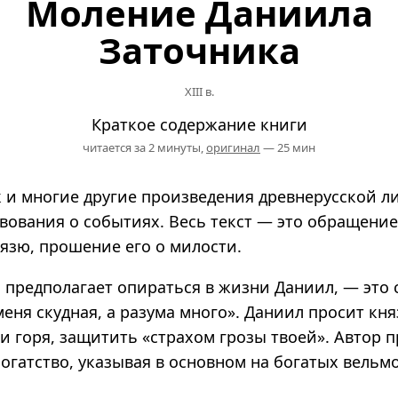
Моление Даниила
Заточника
XIII в.
Краткое содержание книги
читается за 2 минуты,
оригинал
— 25 мин
к и многие другие произведения древнерусской л
вования о событиях. Весь текст — это обращени
язю, прошение его о милости.
о предполагает опираться в жизни Даниил, — это
меня скудная, а разума много». Даниил просит кн
и горя, защитить «страхом грозы твоей». Автор п
богатство, указывая в основном на богатых вельм