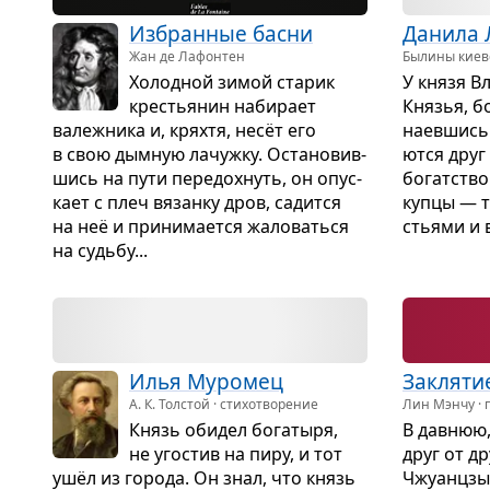
Избран­ные басни
Данила Л
Жан де Лафонтен
Былины киевс
Холод­ной зимой ста­рик
У князя Вл
кре­стья­нин наби­рает
Кня­зья, б
валеж­ника и, кряхтя, несёт его
наев­шись 
в свою дым­ную лачужку. Оста­но­вив­
ются друг
шись на пути пере­дох­нуть, он опус­
богат­ство
кает с плеч вязанку дров, садится
купцы — т
на неё и при­ни­ма­ется жало­ваться
стьями и в
на судьбу...
Илья Муро­мец
Закля­ти
А. К. Толстой · стихотворение
Лин Мэнчу · 
Князь оби­дел бога­тыря,
В дав­нюю
не уго­стив на пиру, и тот
друг от д
ушёл из города. Он знал, что князь
Чжу­анцзы