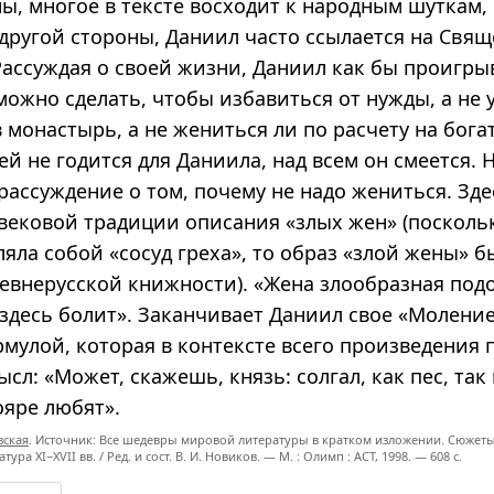
ы, многое в тексте восходит к народным шуткам,
 другой стороны, Даниил часто ссылается на Свящ
 Рассуждая о своей жизни, Даниил как бы проигры
можно сделать, чтобы избавиться от нужды, а не 
в монастырь, а не жениться ли по расчету на бог
ей не годится для Даниила, над всем он смеется.
ассуждение о том, почему не надо жениться. Зде
евековой традиции описания «злых жен» (поскол
яла собой «сосуд греха», то образ «злой жены» б
ревнерусской книжности). «Жена злообразная подо
 здесь болит». Заканчивает Даниил свое «Моление
рмулой, которая в контексте всего произведения 
сл: «Может, скажешь, князь: солгал, как пес, так
ояре любят».
вская
. Источник: Все шедевры мировой литературы в кратком изложении. Сюжеты
ратура
XI−XVII вв. /
Ред. и сост.
В. И. Новиков. —
М. : Олимп : ACT,
1998. — 608 с.