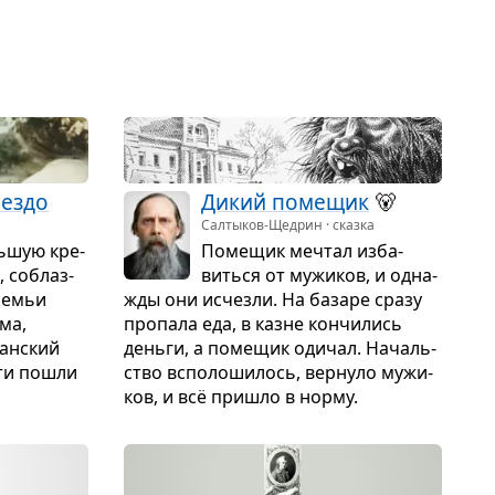
нездо
Дикий поме­щик
🐻
Салтыков-Щедрин · сказка
ь­шую кре­
Поме­щик меч­тал изба­
, соблаз­
виться от мужи­ков, и одна­
 семьи
жды они исчезли. На базаре сразу
ма,
про­пала еда, в казне кон­чи­лись
ан­ский
деньги, а поме­щик оди­чал. Началь­
ети пошли
ство вспо­ло­ши­лось, вер­нуло мужи­
ков, и всё при­шло в норму.