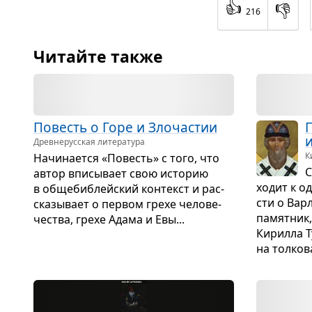
👍
👎
216
Читайте также
Повесть о Горе и Зло­ча­стии
П
и
Древне­русская литература
К
Начи­на­ется «Повесть» с того, что
С
автор впи­сы­вает свою исто­рию
хо­дит к о
в обще­биб­лейский кон­текст и рас­
сти о Вар­
ска­зы­вает о пер­вом грехе чело­ве­
памят­ник,
че­ства, грехе Адама и Евы...
Кирилла Т
на тол­ко­в