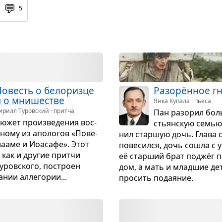
💬
5
овесть о бело­ризце
Разорён­ное г
 о мни­ше­стве
Янка Купала · пьеса
ирилл Туровский · притча
Пан разо­рил бол
южет про­из­ве­де­ния вос­
стьян­скую семью
дному из апо­ло­гов «Пове­
нил стар­шую дочь. Глава
ла­аме и Иоасафе». Этот
пове­сился, дочь сошла с у
 как и дру­гие притчи
её стар­ший брат под­жёг п
уров­ского, построен
дом, а мать и млад­шие д
а­нии алле­го­рии...
про­сить пода­я­ние.