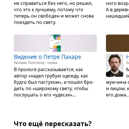
не спра­виться без него, но решил,
ного воз­р
что это к луч­шему, потому что
А в дерев
теперь он сво­бо­ден и может снова
нашед­ший
поез­дить по свету.
Виде­ние о Петре Пахаре
Уильям Ленгленд · поэма
А
В про­логе рас­ска­зы­ва­ется, как
М
автор «надел гру­бую оде­жду, как
о
будто был пасту­хом», и пошёл бро­
муж­чина 
дить по «широ­кому свету, чтобы
и лицом, 
послу­шать о его чуде­сах»...
его дома..
Что ещё пересказать?