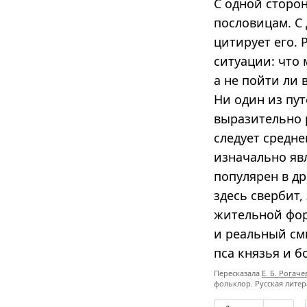
С одной сторон
пословицам. С
цитирует его.
ситуации: что 
а не пойти ли 
Ни один из пут
выразительно р
следует средн
изначально явл
популярен в д
здесь свербит,
жи­тельной фо
и реальный смы
пса князья и б
Пересказала
Е. Б. Рогаче
фольклор. Русская лите