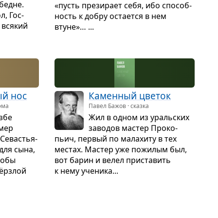
обедне.
«пусть пре­зи­рает себя, ибо спо­соб­
л, Гос­
ность к добру оста­ется в нем
 вся­кий
втуне»… ...
ый нос
Камен­ный цве­ток
эма
Павел Бажов · сказка
избе
Жил в одном из ураль­ских
умер
заво­дов мастер Про­ко­
Сева­стья­
пьич, пер­вый по мала­хиту в тех
для сына,
местах. Мастер уже пожи­лым был,
тобы
вот барин и велел при­ста­вить
ёрз­лой
к нему уче­ника...