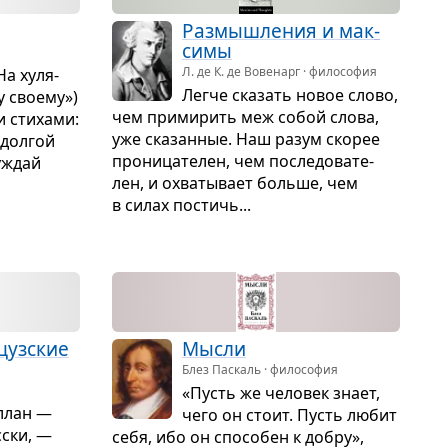
Раз­мыш­ле­ния и мак­
симы
Л. де К. де Вовенарг · философия
На хуля­
Легче ска­зать новое слово,
у сво­ему»)
чем при­ми­рить меж собой слова,
и сти­хами:
уже ска­зан­ные. Наш разум ско­рее
дол­гой
про­ни­ца­те­лен, чем после­до­ва­те­
у­ждай
лен, и охва­ты­вает больше, чем
в силах постичь...
цуз­ские
Мысли
Блез Паскаль · философия
«Пусть же чело­век знает,
л­лан —
чего он стоит. Пусть любит
­ски, —
себя, ибо он спо­со­бен к добру»,