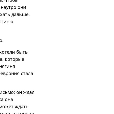
а, чтобы
 наутро они
хать дальше.
нягиню
о.
 хотели быть
а, которые
нягиня
Феврония стала
исьмо: он ждал
ка она
 может ждать
иния, закончив