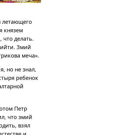
л летающего
ся князем
, что делать.
рийти. Змий
Агрикова меча».
, но не знал,
астыря ребенок
алтарной
Потом Петр
ил, что змий
одить, взял
стестве и,