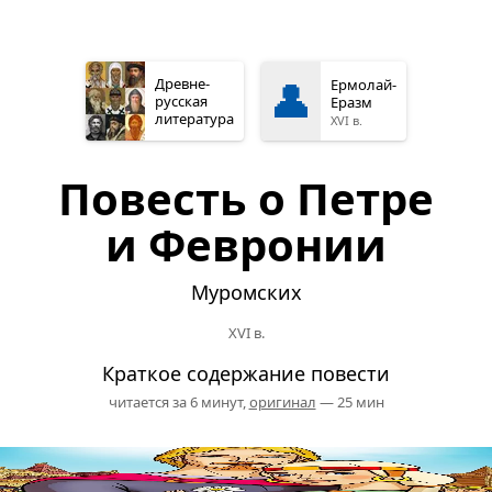
👤
Древне­
Ермолай-
русская
Еразм
литература
XVI в.
Повесть о Петре
и Февронии
Муромских
XVI в.
Краткое содержание повести
читается за 6 минут,
оригинал
— 25 мин