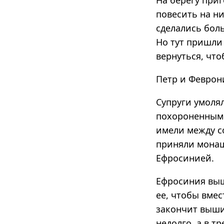
На берегу приг
повесить на ни
сделались бол
Но тут пришли
вернуться, что
Петр и Феврон
Супруги умоля
похороненными
имели между с
приняли монаш
Ефросинией.
Ефросиния выш
ее, чтобы вмес
закончит выши
недолго, а в т