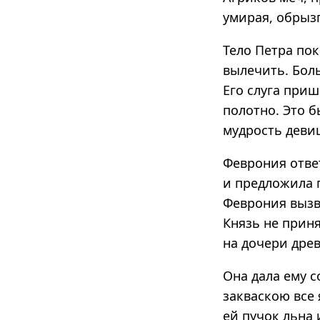
умирая, обрыз
Тело Петра пок
вылечить. Боль
Его слуга приш
полотно. Это 
мудрость девиц
Феврония ответ
и предложила п
Феврония вызва
Князь не приня
на дочери древ
Она дала ему с
закваскою все 
ей пучок льна 