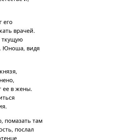
г его
кать врачей.
, ткущую
. Юноша, видя
князя,
нено,
 ее в жены.
иться
ия.
ю, помазать там
ость, послал
отенце