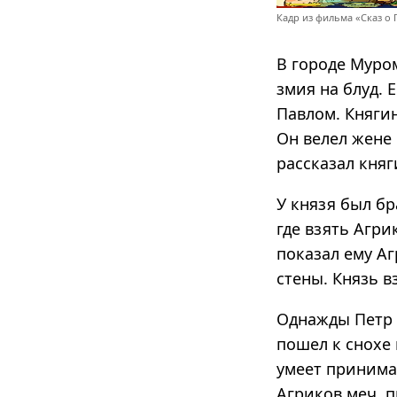
Кадр из фильма «Сказ о 
В городе Муро
змия на блуд. 
Павлом. Княгин
Он велел жене 
рассказал княг
У князя был бр
где взять Агр
показал ему А
стены. Князь в
Однажды Петр п
пошел к снохе 
умеет принимат
Агриков меч, п