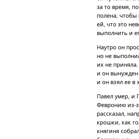
за то время, п
полена, чтобы 
ей, что это не
выполнить и ег
Наутро он про
но не выполни
их не приняла.
и он вынужден
и он взял ее в
Павел умер, и
Февронию из-з
рассказал, нап
крошки, как го
княгиня собрал