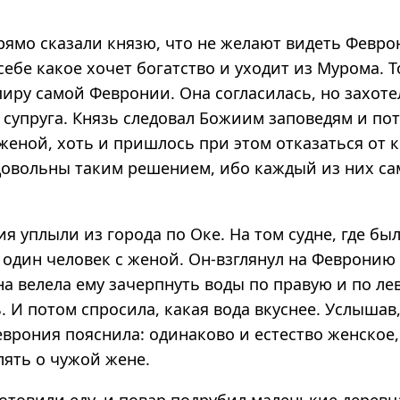
рямо сказали князю, что не желают видеть Февро
себе какое хочет богатство и уходит из Мурома. 
иру самой Февронии. Она согласилась, но захоте
 супруга. Князь следовал Божиим заповедям и по
 женой, хоть и пришлось при этом отказаться от 
довольны таким решением, ибо каждый из них са
я уплыли из города по Оке. На том судне, где бы
 один человек с женой. Он-взглянул на Февронию
а велела ему зачерпнуть воды по правую и по ле
. И потом спросила, какая вода вкуснее. Услышав,
еврония пояснила: одинаково и естество женское,
ять о чужой жене.