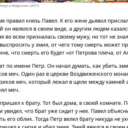
Петре и Февронии» (2017)
ме правил князь Павел. К его жене дьявол присла
Ей он являлся в своем виде, а другим людям казал
я во всем призналась своему мужу, но тот не знал
выспросить у змия, от чего тому смерть может п
ине, что смерть его будет «от Петрова плеча, от 
ат по имени Петр. Он начал думать, как убить змия
иков меч. Один раз в церкви Воздвиженского мон
гриков меч, который лежал в щели между камней 
зял меч.
ришел к брату. Тот был дома, в своей комнате. 
и увидел, что брат уже сидит у нее. Павел объясн
ь его облик. Тогда Петр велел брату никуда не ух
ришел к снохе и убил змия. Змий явился в своем е