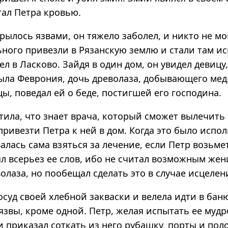
гал Петра кровью.
рылось язвами, он тяжело заболел, и никто не мо
ного привезли в Рязанскую землю и стали там ис
ел в Ласково. Зайдя в один дом, он увидел девицу
была Феврония, дочь древолаза, добывающего мед
ы, поведал ей о беде, постигшей его господина.
ила, что знает врача, который сможет вылечить 
ривезти Петра к ней в дом. Когда это было испол
лась сама взяться за лечение, если Петр возьмет
л всерьез ее слов, ибо не считал возможным жен
олаза, но пообещал сделать это в случае исцелен
осуд своей хлебной закваски и велела идти в бан
язвы, кроме одной. Петр, желая испытать ее мудр
и приказал соткать из него рубашку, порты и пол