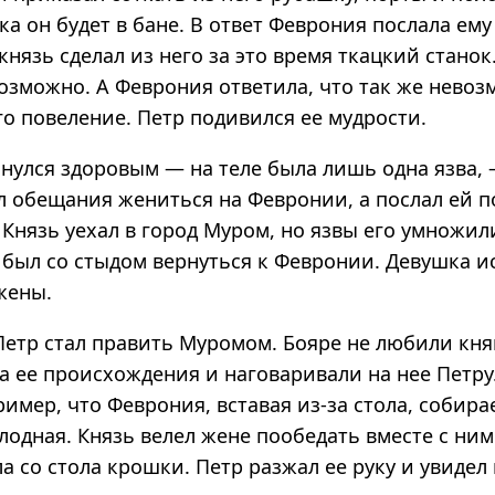
ока он будет в бане. В ответ Феврония послала ем
князь сделал из него за это время ткацкий станок
возможно. А Феврония ответила, что так же нево
о повеление. Петр подивился ее мудрости.
снулся здоровым — на теле была лишь одна язва,
л обещания жениться на Февронии, а послал ей п
 Князь уехал в город Муром, но язвы его умножил
 был со стыдом вернуться к Февронии. Девушка и
 жены.
 Петр стал править Муромом. Бояре не любили кн
а ее происхождения и наговаривали на нее Петру
ример, что Феврония, вставая из-за стола, собирае
лодная. Князь велел жене пообедать вместе с ним
а со стола крошки. Петр разжал ее руку и увидел 