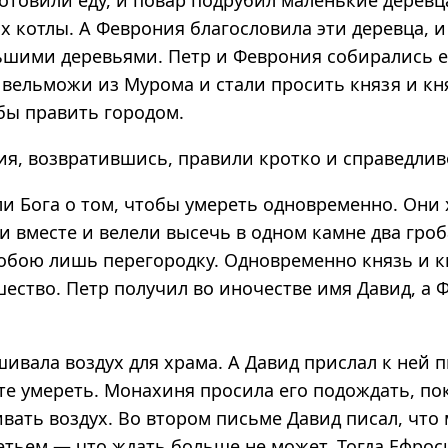
отовили еду, и повар подрубил маленькие деревц
х котлы. А Феврония благословила эти деревца, и
ьшими деревьями. Петр и Феврония собирались е
 вельможи из Мурома и стали просить князя и к
бы править городом.
ия, возвратившись, правили кротко и справедлив
ли Бога о том, чтобы умереть одновременно. Они
 вместе и велели высечь в одном камне два гроб
обою лишь перегородку. Одновременно князь и к
ество. Петр получил во иночестве имя Давид, а 
ивала воздух для храма. А Давид прислал к ней п
те умереть. Монахиня просила его подождать, по
вать воздух. Во втором письме Давид писал, что
ретьем — что ждать больше не может. Тогда Ефрос