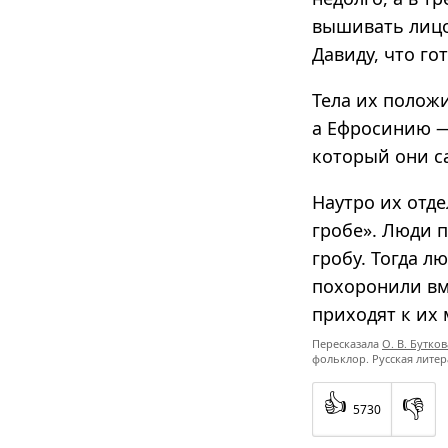
вышивать лицо 
Давиду, что го
Тела их полож
а Ефросинию —
который они с
Наутро их отде
гробе». Люди 
гробу. Тогда л
похоронили вме
приходят к их
Пересказала
О. В. Бутков
фольклор. Русская лите
👍
👎
5730