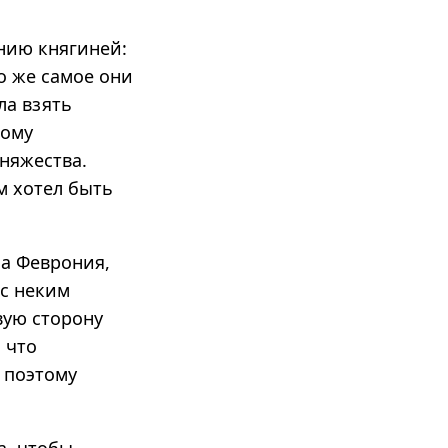
нию княгиней:
То же самое они
ла взять
тому
княжества.
м хотел быть
ла Феврония,
 с неким
вую сторону
 что
 поэтому