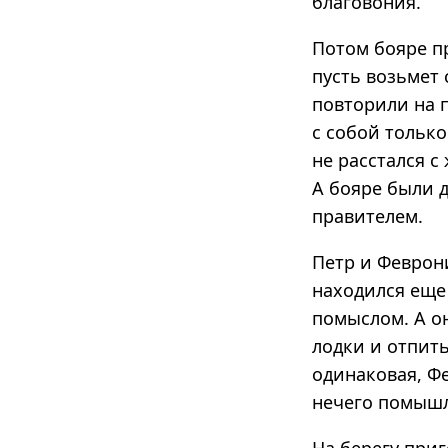
благовония.
Потом бояре п
пусть возьмет 
повторили на п
с собой только
не расстался с
А бояре были 
правителем.
Петр и Феврони
находился еще
помыслом. А он
лодки и отпить
одинаковая, Ф
нечего помышл