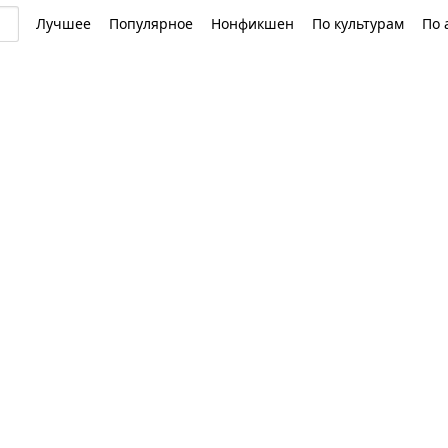
Лучшее
Популярное
Нонфикшен
По культурам
По 