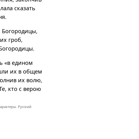
лала сказать
ня.
и Богородицы,
их гроб,
 Богородицы.
ь «в едином
шли их в общем
полнив их волю,
е, кто с верою
арактеры. Русский