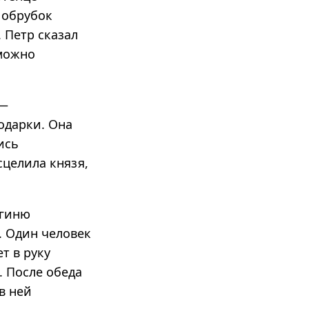
у обрубок
. Петр сказал
зможно
 —
одарки. Она
ись
сцелила князя,
ягиню
. Один человек
т в руку
. После обеда
в ней