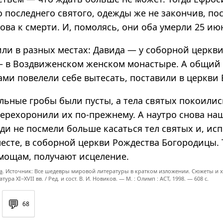
последнего святого, одежды же не закончив, пос
това к смерти. И, помолясь, они оба умерли 25 ию
или в разных местах: Давида — у соборной церкв
 в Воздвиженском женском монастыре. А общий 
ами повелели себе вытесать, поставили в церкви
льные гробы были пусты, а тела святых покоилис
перехоронили их по-прежнему. А наутро снова на
юди не посмели больше касаться тел святых и, ис
сте, в соборной церкви Рождества Богородицы. Т
 мощам, получают исцеление.
а
. Источник: Все шедевры мировой литературы в кратком изложении. Сюжеты и х
ратура
XI−XVII вв. /
Ред. и сост.
В. И. Новиков. —
М. : Олимп : ACT,
1998. — 608 с.
💬
68