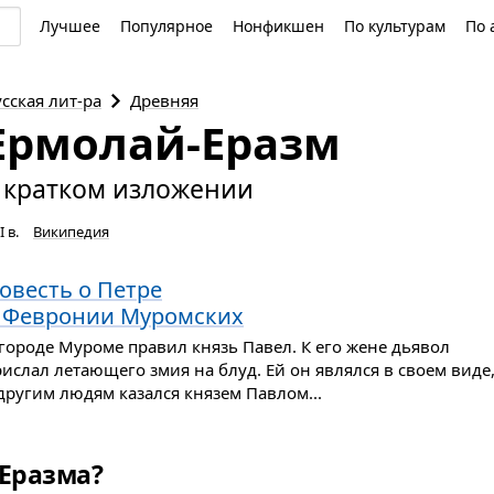
Лучшее
Популярное
Нонфикшен
По культурам
По 
усская
лит-ра
Древняя
Ермолай-Еразм
 кратком изложении
I в.
Википедия
овесть о Петре
 Февронии Муромских
городе Муроме правил князь Павел. К его жене дьявол
ислал летающего змия на блуд. Ей он являлся в своем виде
другим людям казался князем Павлом...
-Еразма?