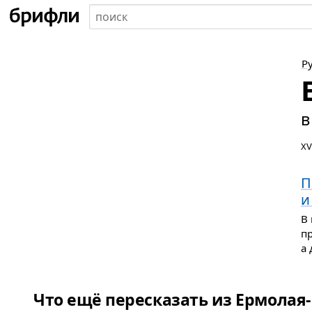
Р
в
XV
П
и
В 
пр
а 
Что ещё пересказать из Ермолая