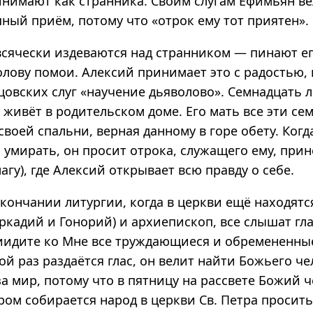
инимают как странника. Своим слугам Ефимьян в
ный приём, потому что «отрок ему тот приятен».
 всячески издеваются над странником — пинают ег
олову помои. Алексий принимает это с радостью,
цовских слуг «научение дьяволово». Семнадцать 
живёт в родительском доме. Его мать все эти се
своей спальни, верная данному в горе обету. Ког
 умирать, он просит отрока, служащего ему, прин
агу), где Алексий открывает всю правду о себе.
окончании литургии, когда в церкви ещё находятс
ркадий и Гонорий) и архиепископ, все слышат гл
риидите ко Мне все труждающиеся и обремененные
рой раз раздаётся глас, он велит найти Божьего ч
а мир, потому что в пятницу на рассвете Божий ч
ром собирается народ в церкви Св. Петра просит