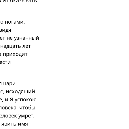
елит оказывать
о ногами,
 видя
лет не узнанный
мнадцать лет
да приходит
ести
я цари
ас, исходящий
, и Я успокою
еловека, чтобы
еловек умрёт.
ь явить имя