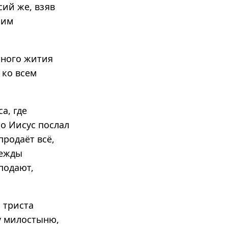
сий же, взяв
Рим
етного жития
 ко всем
а, где
о Иисус послал
родаёт всё,
дежды
подают,
 триста
му милостыню,