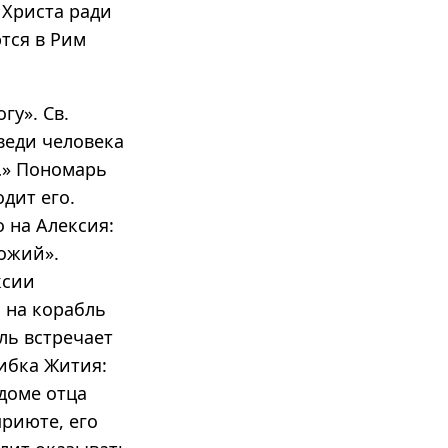
у Христа ради
тся в Рим
гу». Св.
веди человека
…» Пономарь
дит его.
 на Алексия:
ожий».
ксии
я на корабль
ль встречает
ибка Жития:
доме отца
приюте, его