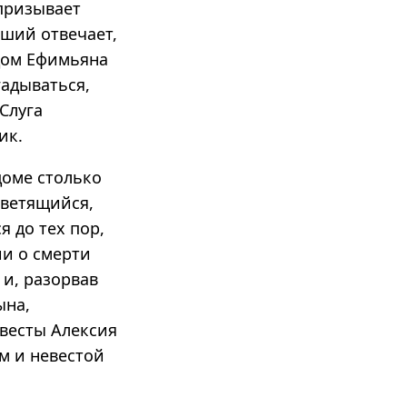
 призывает
рший отвечает,
 дом Ефимьяна
гадываться,
 Слуга
ик.
доме столько
светящийся,
я до тех пор,
ии о смерти
 и, разорвав
ына,
весты Алексия
м и невестой