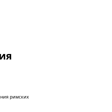
жия
ления римских