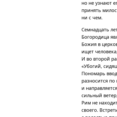
но не узнают е
принять милос
ни с чем.
Семнадцать лет
Богородица явл
Божия в церко
ищет человека,
И во второй ра
«Убогий, сидя
Пономарь вводи
разносится по 
и направляетс
сильный ветер
Рим не находи
своего. Встрет