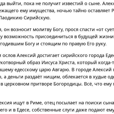
уда выйти, пока не получит известий о сыне. Алек
ежащего ему имущества, ночью тайно оставляет 
 Лаодикию Сирийскую.
, он возносит молитву Богу, прося спасти «от су
ему возможность присоединиться в будущей жизни
угодившим Богу и стоящим по правую Его руку.
ослов Алексий достигает сирийского города Едес
укотворный образ Иисуса Христа, который когда-т
вшему едесскому царю Авгарю. В городе Алексий п
о, а деньги раздаёт нищим, облекается в худые о
в церковном притворе Богородицы. Всё, что ему 
ексия ищут в Риме, отец посылает на поиски сына
его и в Едесе, собственные слуги даже подают е