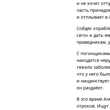
и не хочет отт
часть принадл
и отплывает в
Сойдяс корабля
сего» и дать 
праведникам, 
С погонщиками 
находится нер
тяжело заболе
что у него был
и нищенствует 
он раздаёет.
В это время Ал
отроков. Ищут 