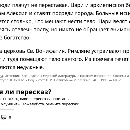
юди плачут не переставая. Цари и архиепископ б
лом Алексия и ставят посреди города. Больные исц
тся столько, что мешают нести тело. Цари велят
еясь отвлечь толпу, но никто не обращает внима
 богатство.
в церковь Св. Вонифатия. Римляне устраивают пр
 и туда помещают тело святого. Из ковчега течет
яются недужные.
ва
. Источник: Все шедевры мировой литературы в кратком изложении. Сюжеты и 
ратура
XI−XVII вв. /
Ред. и сост.
В. И. Новиков. —
М. : Олимп : ACT,
1998. — 608 с.
я ли пересказ?
т понять, какие пересказы написаны
 улучшить. Пожалуйста, оцените пересказ:
💬
0