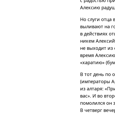
с радостью пр
Алексию радуш
Но слуги отца
выливают на г
в действиях от
никем Алексий 
не выходит из 
время Алексию
«харатию» (бум
В тот день по 
(императоры А
из алтаря: «П
вас». И во вто
помолился он з
В четверг вече