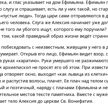
ека, и глас указывает на дом Ефимьяна. Ефимьян
о слугу и спрашивает, есть ли у них такой, но ста
 «пустые люди». Тогда цари сами отправляются в
его человека. Слуга же Алексия начинает уже до
 не того ли убогого ищут, которого ему поручили?
 том, какой праведный образ жизни ведёт странн
 побеседовать с неизвестным, живущим у него в 
е умирает. Открыв его лицо, Ефимьян видит взор, 
а в руках «харатию». Руки умершего не разжимаютс
и архиепископ не просят его об этом. При извест
а отворяет окно, выходит «как львица из клетки»
 и распустив волосы, плачет. Ее плач над телом с
й и поэтичный, наряду с плачами Ефимьяна и не
тельное местов тексте памятника. Вместе с муже
ет тело Алексия до церкви Св. Вонифатия.