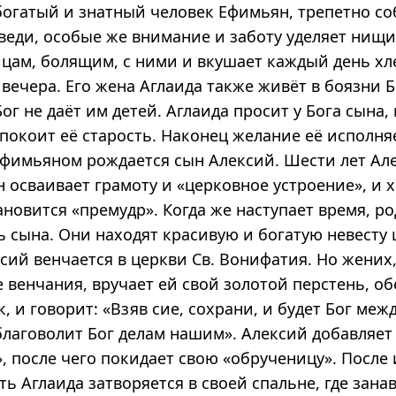
богатый и знатный человек Ефимьян, трепетно с
веди, особые же внимание и заботу уделяет нищи
ицам, болящим, с ними и вкушает каждый день хл
 вечера. Его жена Аглаида также живёт в боязни Б
ог не даёт им детей. Аглаида просит у Бога сына,
упокоит её старость. Наконец желание её исполня
 Ефимьяном рождается сын Алексий. Шести лет Ал
он осваивает грамоту и «церковное устроение», и 
ановится «премудр». Когда же наступает время, р
 сына. Они находят красивую и богатую невесту 
сий венчается в церкви Св. Вонифатия. Но жених
е венчания, вручает ей свой золотой перстень, о
, и говорит: «Взяв сие, сохрани, и будет Бог меж
благоволит Бог делам нашим». Алексий добавляет
, после чего покидает свою «обрученицу». После
ть Аглаида затворяется в своей спальне, где зана