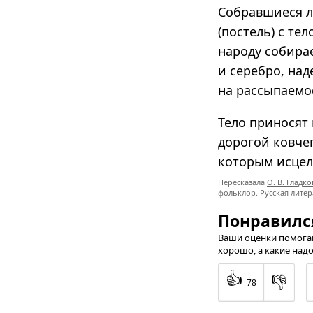
Собравшиеся л
(постель) с те
народу собирае
и серебро, над
на рассыпаемое
Тело приносят 
дорогой ковчег
которым исцел
Пересказала
О. В. Гладко
фольклор. Русская лите
Понравилс
Ваши оценки помогаю
хорошо, а какие надо
👍
👎
78