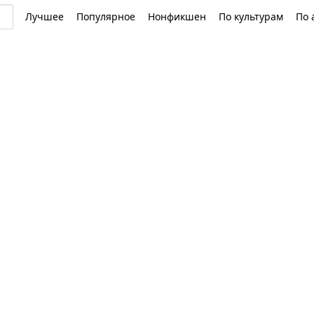
Лучшее
Популярное
Нонфикшен
По культурам
По 