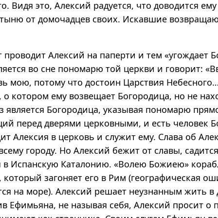
го. Видя это, Алексий радуется, что доводится ем
тыню от домочадцев своих. Искавшие возвращаю
 проводит Алексий на паперти и тем «угождает Бо
яется во сне пономарю той церкви и говорит: «В
вь мою, потому что достоин Царствия Небесного
 о котором ему возвещает Богородица, но не нахо
з является Богородица, указывая пономарю прямо
щий перед дверями церковными, и есть человек Б
т Алексия в церковь и служит ему. Слава об Але
всему городу. Но Алексий бежит от славы, садитс
я в Испанскую Каталонию. «Волею Божиею» кораб
, который загоняет его в Рим (географическая ош
тся на море). Алексий решает неузнанным жить в 
ив Ефимьяна, не называя себя, Алексий просит о 