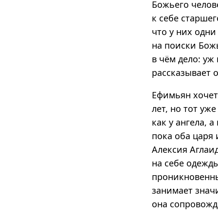
Божьего челов
к себе старшег
что у них одни
на поиски Божь
в чём дело: уж
рассказывает о
Ефимьян хочет
лет, но тот уж
как у ангела, 
пока оба царя 
Алексия Аглаид
на себе одежды
проникновенны
занимает значи
она сопровожда