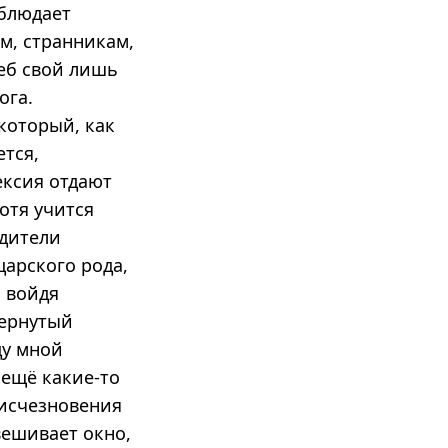
облюдает
м, странникам,
еб свой лишь
ога.
 который, как
ется,
ексия отдают
хотя учится
одители
царского рода,
, войдя
бернутый
ду мной
 ещё какие-то
 исчезновения
вешивает окно,