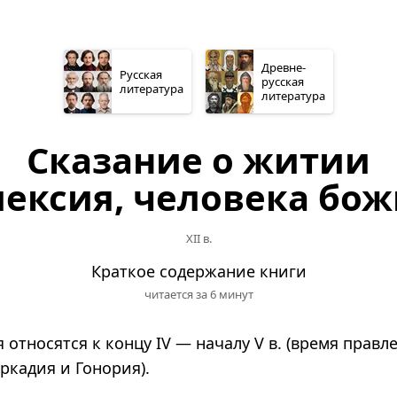
Древне­
Русская
русская
литература
литература
Сказание о житии
ексия, человека бо
XII в.
Краткое содержание книги
читается за 6 минут
относятся к концу IV — началу V в. (время прав
ркадия и Гонория).