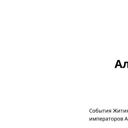
Ал
События Жития 
императоров А