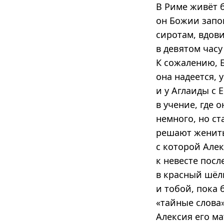
В Риме живёт 
он Божии запо
сиротам, вдов
в девятом часу
К сожалению, Б
она надеется, 
и у Аглаиды с
в учение, где 
немного, но ст
решают женить
с которой Алек
к невесте посл
в красный шёлк
и тобой, пока 
«тайные слова»
Алексия его ма