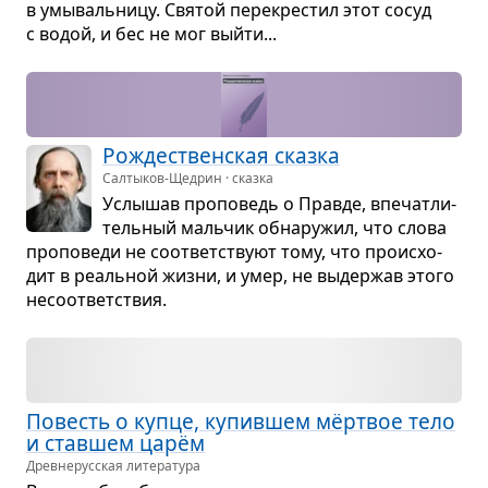
в умы­валь­ницу. Свя­той пере­кре­стил этот сосуд
с водой, и бес не мог выйти...
Рожде­ствен­ская сказка
Салтыков-Щедрин · сказка
Услы­шав про­по­ведь о Правде, впе­чат­ли­
тель­ный маль­чик обна­ру­жил, что слова
про­по­веди не соот­вет­ствуют тому, что про­ис­хо­
дит в реаль­ной жизни, и умер, не выдер­жав этого
несо­от­вет­ствия.
Повесть о купце, купив­шем мёрт­вое тело
и став­шем царём
Древне­русская литература