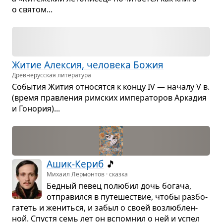
о свя­том...
Житие Алек­сия, чело­века Божия
Древне­русская литература
Собы­тия Жития отно­сятся к концу IV — началу V в.
(время прав­ле­ния рим­ских импе­ра­то­ров Арка­дия
и Гоно­рия)...
Ашик-Кериб
🎵
Михаил Лермонтов · сказка
Бед­ный певец полю­бил дочь богача,
отпра­вился в путе­ше­ствие, чтобы раз­бо­
га­теть и жениться, и забыл о своей воз­люб­лен­
ной. Спу­стя семь лет он вспо­мнил о ней и успел