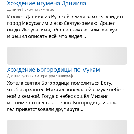
Хожде­ние игу­мена Дани­ила
Даниил Паломник · житие
Игу­мен Даниил из Рус­ской земли захо­тел уви­деть
город Иеру­са­лим и всю Свя­тую землю. Дошёл
он до Иеру­са­лима, обошёл землю Гали­лейскую
и решил опи­сать всё, что видел...
Хожде­ние Бого­ро­дицы по мукам
Древне­русская литература · апокриф
Хотела свя­тая Бого­ро­дица помо­литься Богу,
чтобы архан­гел Михаил пове­дал ей о муке небес­
ной и зем­ной. Тогда с небес сошёл Михаил
и с ним четы­ре­ста анге­лов. Бого­ро­дица и архан­
гел при­вет­ство­вали друг друга...