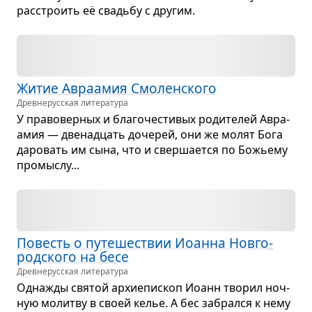
рас­стро­ить её сва­дьбу с дру­гим.
Житие Авра­амия Смо­лен­ского
Древне­русская литература
У пра­во­вер­ных и бла­го­че­сти­вых роди­те­лей Авра­
амия — две­на­дцать доче­рей, они же молят Бога
даро­вать им сына, что и свер­ша­ется по Божьему
про­мыслу...
Повесть о путе­ше­ствии Иоанна Нов­го­
род­ского на бесе
Древне­русская литература
Одна­жды свя­той архи­епи­скоп Иоанн тво­рил ноч­
ную молитву в своей келье. А бес забрался к нему