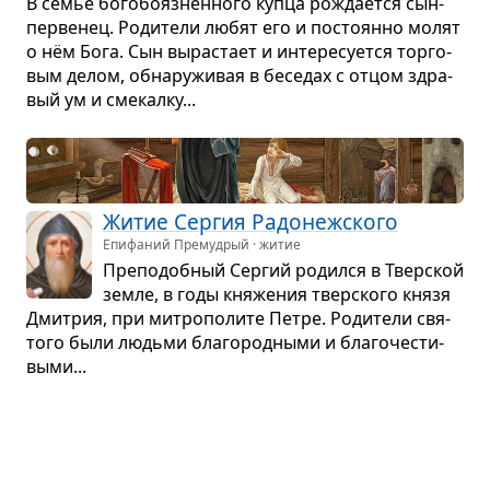
В семье бого­бо­яз­нен­ного купца рожда­ется сын-
пер­ве­нец. Роди­тели любят его и посто­янно молят
о нём Бога. Сын вырас­тает и инте­ре­су­ется тор­го­
вым делом, обна­ру­жи­вая в бесе­дах с отцом здра­
вый ум и сме­калку...
Житие Сер­гия Радо­неж­ского
Епифаний Премудрый · житие
Пре­по­доб­ный Сер­гий родился в Твер­ской
земле, в годы кня­же­ния твер­ского князя
Дмит­рия, при мит­ро­по­лите Петре. Роди­тели свя­
того были людьми бла­го­род­ными и бла­го­че­сти­
выми...
Гофо­лия