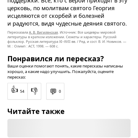
поддержки. Все, кто с верой приходят в эту
церковь, по молитвам святого Георгия
исцеляются от скорбей и болезней
и радуются, видя чудесные деяния святого.
Пересказала
А. В. Вигилянская
. Источник: Все шедевры мировой
литературы в кратком изложении. Сюжеты и характеры. Русский
фольклор. Русская литература
XI−XVII вв. /
Ред. и сост.
В. И. Новиков. —
М. : Олимп : ACT,
1998. — 608 с.
Понравился ли пересказ?
Ваши оценки помогают понять, какие пересказы написаны
хорошо, а какие надо улучшить. Пожалуйста, оцените
пересказ:
👍
👎
💬
54
0
Читайте также