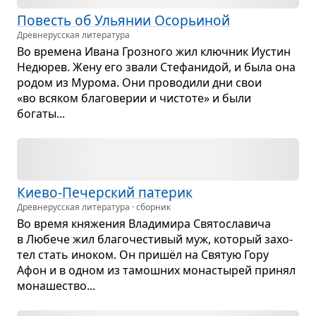
Повесть об Улья­нии Осорьи­ной
Древне­русская литература
Во вре­мена Ивана Гроз­ного жил ключ­ник Иустин
Недю­рев. Жену его звали Сте­фа­ни­дой, и была она
родом из Мурома. Они про­во­дили дни свои
«во вся­ком бла­го­ве­рии и чистоте» и были
богаты...
Киево-Печер­ский пате­рик
Древне­русская литература · сборник
Во время кня­же­ния Вла­ди­мира Свя­то­сла­вича
в Любече жил бла­го­че­сти­вый муж, кото­рый захо­
тел стать ино­ком. Он пришёл на Свя­тую Гору
Афон и в одном из тамош­них мона­сты­рей при­нял
мона­ше­ство...