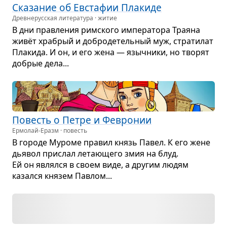
Ска­за­ние об Евста­фии Пла­киде
Древне­русская литература · житие
В дни прав­ле­ния рим­ского импе­ра­тора Тра­яна
живёт хра­брый и добро­де­тель­ный муж, стра­ти­лат
Пла­кида. И он, и его жена — языч­ники, но тво­рят
добрые дела...
Повесть о Петре и Фев­ро­нии
Ермолай-Еразм · повесть
В городе Муроме пра­вил князь Павел. К его жене
дья­вол при­слал лета­ю­щего змия на блуд.
Ей он являлся в своем виде, а дру­гим людям
казался кня­зем Пав­лом...