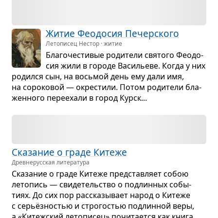
Житие Фео­до­сия Печер­ского
Летописец Нестор · житие
Бла­го­че­сти­вые роди­тели свя­того Фео­до­
сия жили в городе Васи­льеве. Когда у них
родился сын, на вось­мой день ему дали имя,
на соро­ко­вой — окре­стили. Потом роди­тели бла­
жен­ного пере­ехали в город Курск...
Ска­за­ние о граде Китеже
Древне­русская литература
Ска­за­ние о граде Китеже пред­став­ляет собою
лето­пись — сви­де­тель­ство о под­лин­ных собы­
тиях. До сих пор рас­ска­зы­вает народ о Китеже
с серьёз­но­стью и стро­го­стью под­лин­ной веры,
а «Китеж­ский лето­пи­сец» почи­та­ется как книга