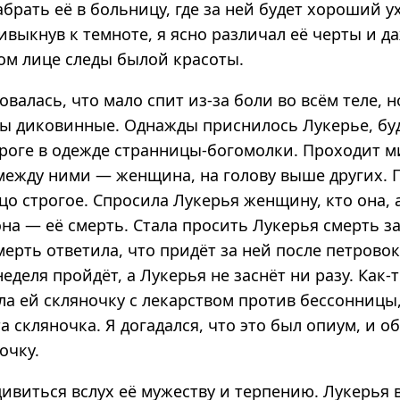
брать её в больницу, где за ней будет хороший у
ивыкнув к темноте, я ясно различал её черты и д
том лице следы былой красоты.
валась, что мало спит из-за боли во всём теле, но
сны диковинные. Однажды приснилось Лукерье, бу
роге в одежде странницы-богомолки. Проходит м
 между ними — женщина, на голову выше других. 
цо строгое. Спросила Лукерья женщину, кто она,
она — её смерть. Стала просить Лукерья смерть з
смерть ответила, что придёт за ней после петровок
неделя пройдёт, а Лукерья не заснёт ни разу. Как-
а ей скляночку с лекарством против бессонницы,
а скляночка. Я догадался, что это был опиум, и о
очку.
дивиться вслух её мужеству и терпению. Лукерья 