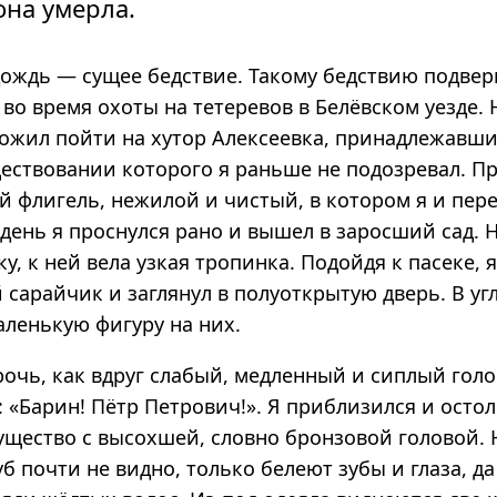
она умерла.
дождь — сущее бедствие. Такому бедствию подвер
во время охоты на тетеревов в Белёвском уезде.
ожил пойти на хутор Алексеевка, принадлежавш
ществовании которого я раньше не подозревал. П
й флигель, нежилой и чистый, в котором я и пер
день я проснулся рано и вышел в заросший сад. 
ку, к ней вела узкая тропинка. Подойдя к пасеке, 
 сарайчик и заглянул в полуоткрытую дверь. В уг
аленькую фигуру на них.
очь, как вдруг слабый, медленный и сиплый голо
 «Барин! Пётр Петрович!». Я приблизился и осто
щество с высохшей, словно бронзовой головой. Н
уб почти не видно, только белеют зубы и глаза, да