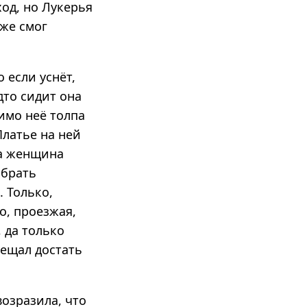
ход, но Лукерья
аже смог
 если уснёт,
дто сидит она
имо неё толпа
Платье на ней
 а женщина
абрать
. Только,
то, проезжая,
 да только
бещал достать
возразила, что