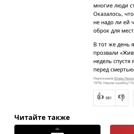
многие люди ст
Оказалось, что
не надо ли ей
оброк для мест
В тот же день 
прозвали «Жив
недель спустя 
перед смертью
Пересказала
Юлия Песко
1979). Нашли ошибку? П
👍
👎
981
Читайте также