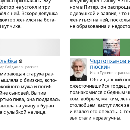
вушка при­зна­лась ему
девушку-кре­стьянку. Уез­ж
ок­тор не устоял и три
ном в Питер, он рас­про­щ
ёл с ней. Вскоре девушка
с девуш­кой и заявил, что
док­тор женился на бога­
жениться на ней, посколь
 куп­чихе.
не обра­зо­ванна и недо­ст
Улыбка
❄️
Чер­топха­нов 
пюс­кин
ар Байджиев · рассказ
Иван Тургенев · расска
ми­ра­ю­щая ста­руха раз­
Обни­щав­ший по
ыш­ляла о близ­ких, вспо­
оже­сто­чив­шийся гор­дец и
окойного мужа и погиб­
позна­ко­мился с бед­ным ч
йне сыно­вей. Выпив
ком, добрым, мяг­ким, лен
­тью пива, она под­да­лась
сто­люб­цем, засту­пился за
 вышла на улицу в буран
и взялся его опе­кать. С те
 с улыб­кой на лице.
зья стали нераз­лучны.