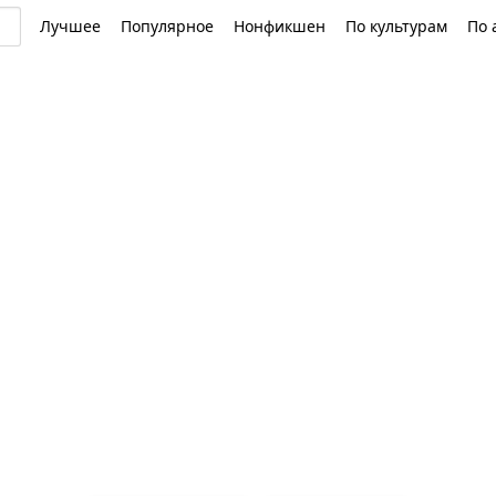
Лучшее
Популярное
Нонфикшен
По культурам
По 