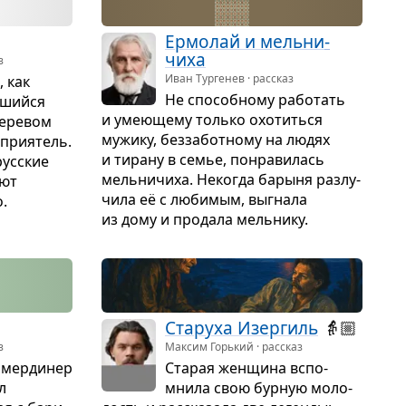
Ермо­лай и мель­ни­
чиха
з
Иван Тургенев · рассказ
, как
Не спо­соб­ному рабо­тать
­шийся
и уме­ю­щему только охо­титься
дере­вом
мужику, без­за­бот­ному на людях
при­я­тель.
и тирану в семье, понра­ви­лась
ус­ские
мель­ни­чиха. Неко­гда барыня раз­лу­
ают
чила её с люби­мым, выгнала
.
из дому и про­дала мель­нику.
Ста­руха Изер­гиль
👵🏼
з
Максим Горький · рассказ
амер­ди­нер
Ста­рая жен­щина вспо­
л
мнила свою бур­ную моло­