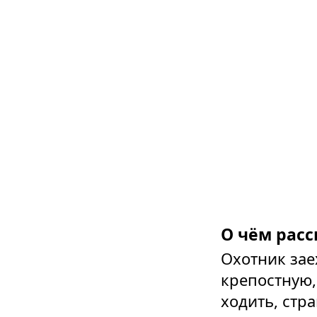
О чём расс
Охотник зае
крепостную,
ходить, стр