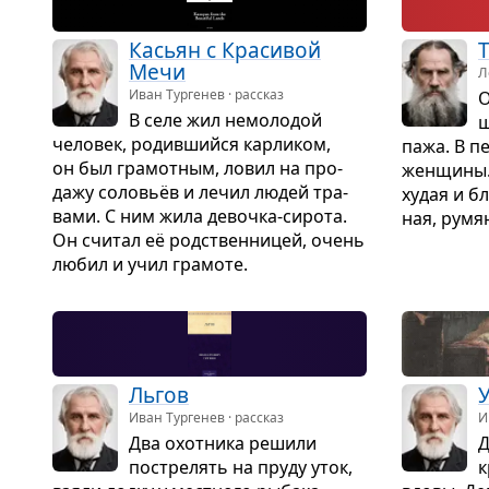
Касьян с Кра­си­вой
Мечи
Л
Иван Тургенев · рассказ
О
В селе жил немо­ло­дой
ш
чело­век, родив­шийся кар­ли­ком,
пажа. В п
он был гра­мот­ным, ловил на про­
жен­щины.
дажу соловьёв и лечил людей тра­
худая и бл
вами. С ним жила девочка-сирота.
ная, румя­
Он счи­тал её род­ствен­ни­цей, очень
любил и учил гра­моте.
Льгов
Иван Тургенев · рассказ
И
Два охот­ника решили
Д
постре­лять на пруду уток,
к