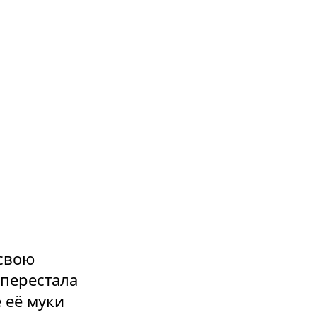
 свою
 перестала
 её муки