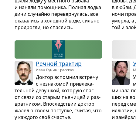
взяли лодку у мест­ного рыбака
вдовы. Де
и наняли помощ­ника. Пол­ная лодка
в любви. Д
дичи слу­чайно пере­вер­ну­лась, все
ночи пров
ока­за­лись в холод­ной воде, сильно
умерла, а 
продро­гли, но спа­слись.
той и злой
Реч­ной трак­тир
Иван Бунин · рассказ
М
Док­тор вспо­мнил встречу
У
с незна­ко­мой при­вле­ка­
м
тель­ной девуш­кой, кото­рую спас
ми­нала п
от связи со ста­рым пья­ни­цей и раз­
ших на во
врат­ни­ком. Впо­след­ствии док­тор
перед смер
жалел о своём поступке, счи­тая, что
иллю­зии,
у каж­дого своё сча­стье.
и замёрзла