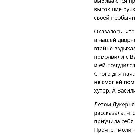
выбиваются пр
высохшие ручк
своей необычн
Оказалось, что
в нашей дворн
втайне вздыхал
помолвили с В
и ей почудился
С того дня нач
не смог ей пом
хутор. А Васил
Летом Лукерья 
рассказала, чт
приучила себя 
Прочтёт молитв