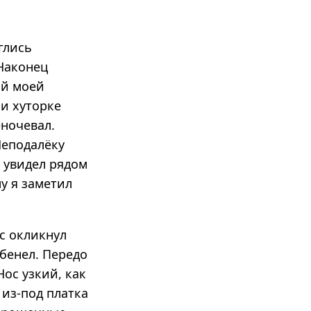
глись
 Наконец
ий моей
ри хуторке
еночевал.
Неподалёку
я увидел рядом
лу я заметил
с окликнул
лбенел. Передо
ос узкий, как
 из-под платка