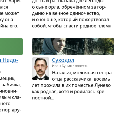
ая с бари­
дость и рас­ска­зала две легенды:
ался
о сыне орла, обречён­ном за гор­
 не может
дыню на веч­ное оди­но­че­ство,
ку она
и о юноше, кото­рый пожерт­во­вал
ойна его.
собой, чтобы спа­сти род­ное племя.
и Недо­
Сухо­дол
Иван Бунин · повесть
з
Ната­лья, молоч­ная сестра
ме­щик,
отца рас­сказ­чика, восемь
 заби­яка,
лет про­жила в их поме­стье Лунево
инов­ни­
как род­ная, хотя и роди­лась кре­
и­вым сла­
пост­ной...
 него
х пор дру­