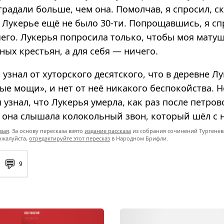
радали больше, чем она. Помолчав, я спросил, ск
 Лукерье ещё не было 30-ти. Попрощавшись, я сп
 чего. Лукерья попросила только, чтобы моя мат
ных крестьян, а для себя — ничего.
я узнал от хуторского десятского, что в деревне Л
ые мощи», и нет от неё никакого беспокойства. 
я узнал, что Лукерья умерла, как раз после петров
 она слышала колокольный звон, который шёл с н
вая
. За основу пересказа взято
издание рассказа
из собрания сочинений Тургенева 
ожалуйста,
отредактируйте этот пересказ
в Народном Брифли.
💬
9