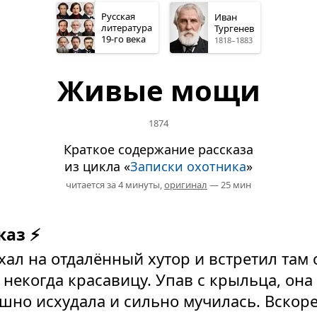
Русская
Иван
литература
Тургенев
19-го
века
1818–1883
Живые мощи
1874
Краткое содержание рассказа
из цикла «
Записки охотника
»
читается за 4 минуты,
оригинал
— 25 мин
каз ⚡
хал на отдалённый хутор и встретил там
 некогда красавицу. Упав с крыльца, она
ашно исхудала и сильно мучилась. Вскоре