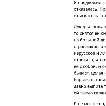
Я предложил за
отказалась. Пр
отыскать на э
Лукерья пожало
то снятся ей 
на большой до
странников, а
нерусское и ли
ответила, что 
её с собой, и 
бывает, целая 
барыня оставил
давно выпита т
ей такую склян
Я не мог не по