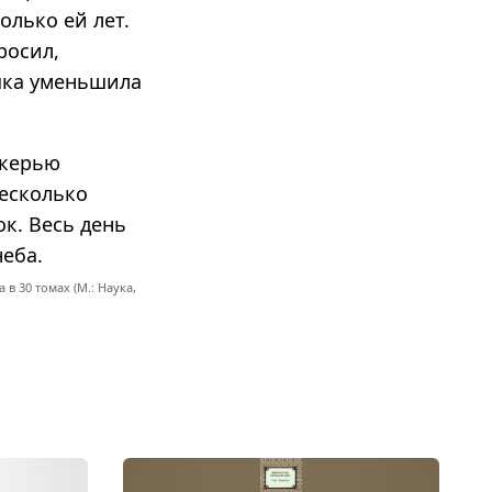
олько ей лет.
росил,
ушка уменьшила
укерью
Несколько
ок. Весь день
еба.
в 30 томах (М.: Наука,