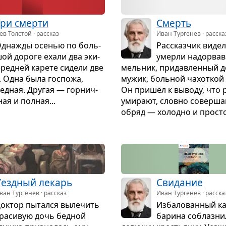
Три смерти
Смерть
ев Толстой · рассказ
Иван Тургенев · расска
дна­жды осе­нью по боль­
Рас­сказ­чик видел
ой дороге ехали два эки­
умерли надо­рвав
еред­ней карете сидели две
мель­ник, при­дав­лен­ный 
 Одна была гос­пожа,
мужик, боль­ной чахот­кой 
ед­ная. Дру­гая — гор­нич­
Он пришёл к выводу, что р
ная и пол­ная...
уми­рают, словно совер­ш
обряд — холодно и про­сто
Уезд­ный лекарь
Сви­да­ние
ван Тургенев · рассказ
Иван Тургенев · расска
ок­тор пытался выле­чить
Изба­ло­ван­ный к
ра­си­вую дочь бед­ной
барина соблаз­ни