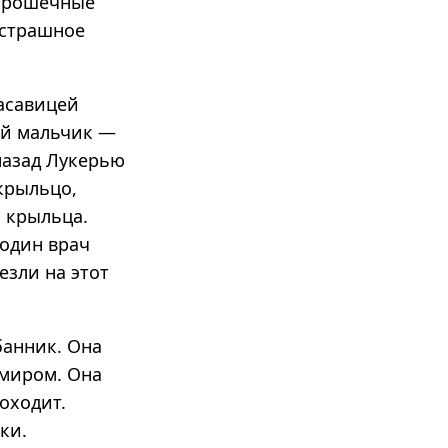
 крошечные
 страшное
расавицей
ий мальчик —
 назад Лукерью
крыльцо,
с крыльца.
 один врач
езли на этот
банник. Она
 миром. Она
оходит.
ки.