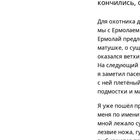
кончились, 
Для охотника 
мы с Ермолаем 
Ермолай предл
матушке, о су
оказался ветхи
На следующий 
я заметил пасе
с ней плетёный
подмостки и м
Я уже пошёл пр
меня по имени:
мной лежало су
лезвие ножа, г