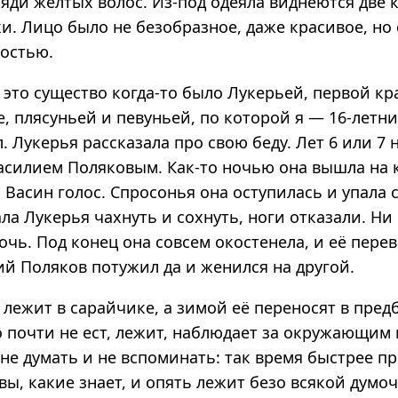
яди жёлтых волос. Из-под одеяла виднеются две
и. Лицо было не безобразное, даже красивое, но
остью.
 это существо когда-то было Лукерьей, первой к
е, плясуньей и певуньей, по которой я — 16-летн
. Лукерья рассказала про свою беду. Лет 6 или 7
асилием Поляковым. Как-то ночью она вышла на 
 Васин голос. Спросонья она оступилась и упала 
ала Лукерья чахнуть и сохнуть, ноги отказали. Ни
очь. Под конец она совсем окостенела, и её перев
ий Поляков потужил да и женился на другой.
лежит в сарайчике, а зимой её переносят в пред
о почти не ест, лежит, наблюдает за окружающим
не думать и не вспоминать: так время быстрее пр
ы, какие знает, и опять лежит безо всякой думоч