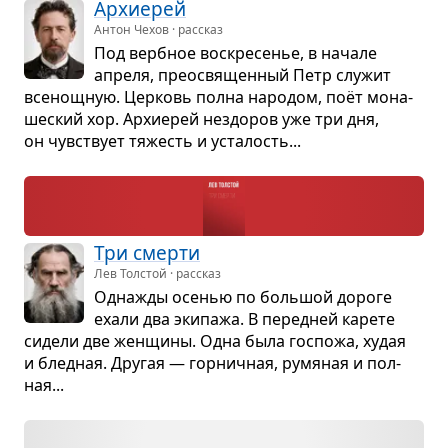
Архи­ерей
Антон Чехов · рассказ
Под верб­ное вос­кре­се­нье, в начале
апреля, прео­свя­щен­ный Петр слу­жит
все­нощ­ную. Цер­ковь полна наро­дом, поёт мона­
ше­ский хор. Архи­ерей нездо­ров уже три дня,
он чув­ствует тяжесть и уста­лость...
Три смерти
Лев Толстой · рассказ
Одна­жды осе­нью по боль­шой дороге
ехали два эки­пажа. В перед­ней карете
сидели две жен­щины. Одна была гос­пожа, худая
и блед­ная. Дру­гая — гор­нич­ная, румя­ная и пол­
ная...