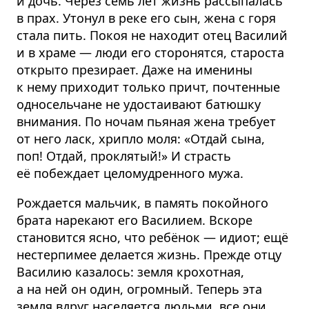
и дочь. Через семь лет жизнь рассыпалась
в прах. Утонул в реке его сын, жена с горя
стала пить. Покоя не находит отец Василий
и в храме — люди его сторонятся, староста
открыто презирает. Даже на именины
к нему приходит только причт, почтенные
односельчане не удостаивают батюшку
внимания. По ночам пьяная жена требует
от него ласк, хрипло моля: «Отдай сына,
поп! Отдай, проклятый!» И страсть
её побеждает целомуд­ренного мужа.
Рождается мальчик, в память покойного
брата нарекают его Василием. Вскоре
становится ясно, что ребёнок — идиот; ещё
нестерпимее делается жизнь. Прежде отцу
Василию казалось: земля крохотная,
а на ней он один, огромный. Теперь эта
земля вдруг населяется людьми, все они