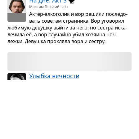
На дне. Акт 3
🌪️
Максим Горький · акт
Актёр-алко­го­лик и вор решили после­до­
вать сове­там стран­ника. Вор уго­во­рил
люби­мую девушку выйти за него, но сестра иска­
ле­чила её, а вор слу­чайно убил хозя­ина ноч­
лежки. Девушка про­кляла вора и сестру.
Улыбка веч­но­сти
Пер Лагерквист · роман
Где-то во тьме, за пре­де­лами жизни,
сидели и раз­го­ва­ри­вали мёрт­вые. Каж­
дый в основ­ном гово­рил о себе, но все дру­гие
вни­ма­тельно слу­шали. В конце кон­цов, обсу­див
своё поло­же­ние, мёрт­вые реши­лись
на действие...