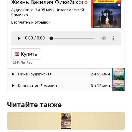
Жизнь Васи­лия Фивейского
Аудиокнига. 3 ч 35 мин. Читает Алексей
Ярмилко.
Бесплатный отрывок:
Купить
129 ₽, ЛитРес
Нина Грудзинская
ч
мин
2
55
Константин Ермихин
ч
мин
3
12
Читайте также