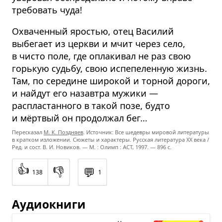
требовать чуда!
Охваченный яростью, отец Василий
выбегает из церкви и мчит через село,
в чисто поле, где оплакивал не раз свою
горькую судьбу, свою испепеленную жизнь.
Там, по середине широкой и торной дороги,
и найдут его назавтра мужики —
распластанного в такой позе, будто
и мёртвый он продолжал бег…
Пересказал
М. К. Поздняев
. Источник: Все шедевры мировой литературы
в кратком изложении. Сюжеты и характеры. Русская литература XX века /
Ред. и сост. В. И. Новиков. — М. : Олимп : ACT, 1997. — 896 с.
👍
👎
💬
138
1
Аудиокниги