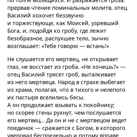
по толпе молящихся. И разражается гроза:
прервав чтение поминальных молитв, отец
Василий хохочет беззвучно
и торжествующе, как Моисей, узревший
Бога, и, подойдя ко гробу, где лежит
безобразное, распухшее тело, зычно
возглашает: «Тебе говорю — встань!»
Не слушается его мертвец, не открывает
глаз, не восстает из гроба. «Не хочешь?» —
отец Василий трясет гроб, выталкивает
из него мертвеца. Народ в страхе выбегает
из храма, полагая, что в тихого и нелепого
их пастыря вселились бесы.
А он продолжает взывать к покойнику;
но скорее стены рухнут, чем послушается
его мертвец… Да он и не с мертвецом ведет
поединок — сражается с Богом, в которого
уверовал беспредельно и потому вправе