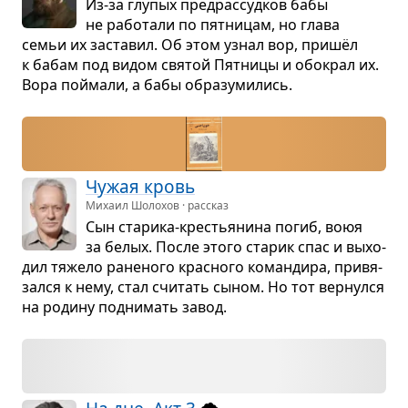
Из-за глу­пых пред­рас­суд­ков бабы
не рабо­тали по пят­ни­цам, но глава
семьи их заста­вил. Об этом узнал вор, пришёл
к бабам под видом свя­той Пят­ницы и обо­крал их.
Вора поймали, а бабы обра­зу­ми­лись.
Чужая кровь
Михаил Шолохов · рассказ
Сын ста­рика-кре­стья­нина погиб, воюя
за белых. После этого ста­рик спас и выхо­
дил тяжело ране­ного крас­ного коман­дира, при­вя­
зался к нему, стал счи­тать сыном. Но тот вер­нулся
на родину под­ни­мать завод.