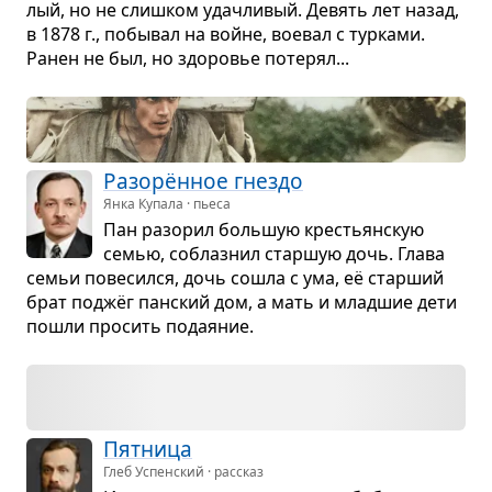
лый, но не слиш­ком удачли­вый. Девять лет назад,
в 1878 г., побы­вал на войне, вое­вал с тур­ками.
Ранен не был, но здо­ро­вье поте­рял...
Разорён­ное гнездо
Янка Купала · пьеса
Пан разо­рил боль­шую кре­стьян­скую
семью, соблаз­нил стар­шую дочь. Глава
семьи пове­сился, дочь сошла с ума, её стар­ший
брат под­жёг пан­ский дом, а мать и млад­шие дети
пошли про­сить пода­я­ние.
Пят­ница
Глеб Успенский · рассказ