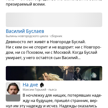
пре­зи­ра­е­мый всеми.
Васи­лий Буслаев
Былины новгородского цикла · сборник
Девя­но­сто лет живёт в Нов­го­роде Буслай.
Ни с кем он не спо­рит и не вздо­рит: ни с Нов­го­ро­
дом, ни со Пско­вом, ни с Моск­вой. Когда Буслай
уми­рает, у него остаётся сын Васи­лий...
На дне
🏚️
Максим Горький · пьеса
В ноч­лежку для нищих, поте­ряв­ших наде­
жду на буду­щее, пришёл стран­ник, вер­
нул им эту наде­жду и исчез. Наде­жды ока­за­лись