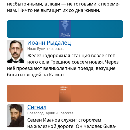
несбы­точ­ными, а люди — не гото­выми к пере­ме­
нам. Ничто не выта­щит их со дна жизни.
Иоанн Рыда­лец
Иван Бунин · рассказ
Желез­но­до­рож­ная стан­ция возле степ­
ного села Греш­ное совсем новая. Через
неё про­ез­жают вели­ко­леп­ные поезда, везу­щие
бога­тых людей на Кав­каз...
Сиг­нал
Всеволод Гаршин · рассказ
Семен Ива­нов слу­жит сто­ро­жем
на желез­ной дороге. Он чело­век быва­