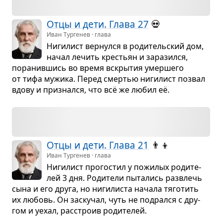
Отцы и дети. Глава 27
💀
Иван Тургенев · глава
Ниги­лист вер­нулся в роди­тель­ский дом,
начал лечить кре­стьян и зара­зился,
пора­нив­шись во время вскры­тия умер­шего
от тифа мужика. Перед смер­тью ниги­лист позвал
вдову и при­знался, что всё же любил её.
Отцы и дети. Глава 21
👨‍👦
Иван Тургенев · глава
Ниги­лист про­го­стил у пожи­лых роди­те­
лей 3 дня. Роди­тели пыта­лись раз­влечь
сына и его друга, но ниги­ли­ста начала тяго­тить
их любовь. Он заску­чал, чуть не под­рался с дру­
гом и уехал, рас­строив роди­те­лей.