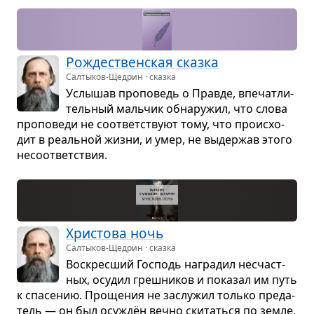
Рожде­ствен­ская сказка
Салтыков-Щедрин · сказка
Услы­шав про­по­ведь о Правде, впе­чат­ли­
тель­ный маль­чик обна­ру­жил, что слова
про­по­веди не соот­вет­ствуют тому, что про­ис­хо­
дит в реаль­ной жизни, и умер, не выдер­жав этого
несо­от­вет­ствия.
Хри­стова ночь
Салтыков-Щедрин · сказка
Вос­крес­ший Гос­подь награ­дил несчаст­
ных, осу­дил греш­ни­ков и пока­зал им путь
к спа­се­нию. Про­ще­ния не заслу­жил только пре­да­
тель — он был осу­ждён вечно ски­таться по земле,